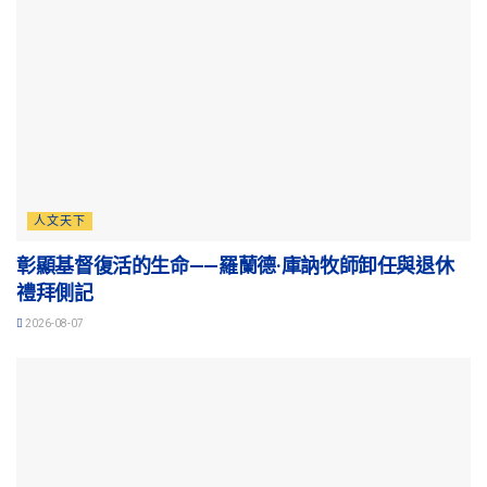
人文天下
彰顯基督復活的生命——羅蘭德·庫訥牧師卸任與退休
禮拜側記
2026-08-07