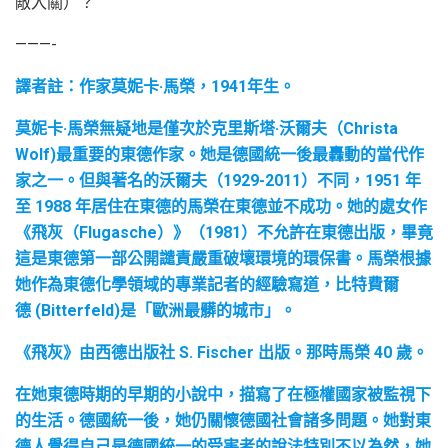
敵入關）？
———-
譯者註：作家莫妮卡·馬榮，1941年生。
莫妮卡·馬榮無疑地是僅次於克里斯塔·沃爾夫（Christa
Wolf)最重要的東德作家。她是德國統一後最轟動的當代作
家之一。但與著名的沃爾夫（1929-2011）不同，1951 年
至 1988 年居住在東德的馬榮在東德並不成功。她的處女作
《飛灰（Flugasche）》（1981）不允許在東德出版，畢竟
這是東德第一部公開譴責嚴重破壞環境的環保書。馬榮根據
她作為東德化學領域的專業記者的經驗寫道，比特費爾
德 (Bitterfeld)是「歐洲最髒的城市」。
《飛灰》由西德出版社 S. Fischer 出版。那時馬榮 40 歲。
在她東德時期的早期的小說中，描寫了在極權國家被監視下
的生活。德國統一後，她仍關懷德國社會諸多問題。她對東
德人覺得自己是德國統一的受害者的說法特別不以為然，她