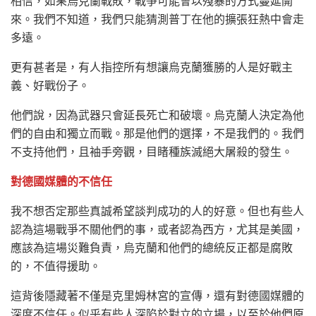
相信，如果烏克蘭戰敗，戰爭可能會以殘暴的方式蔓延開
來。我們不知道，我們只能猜測普丁在他的擴張狂熱中會走
多遠。
更有甚者是，有人指控所有想讓烏克蘭獲勝的人是好戰主
義、好戰份子。
他們說，因為武器只會延長死亡和破壞。烏克蘭人決定為他
們的自由和獨立而戰。那是他們的選擇，不是我們的。我們
不支持他們，且袖手旁觀，目睹種族滅絕大屠殺的發生。
對德國媒體的不信任
我不想否定那些真誠希望談判成功的人的好意。但也有些人
認為這場戰爭不關他們的事，或者認為西方，尤其是美國，
應該為這場災難負責，烏克蘭和他們的總統反正都是腐敗
的，不值得援助。
這背後隱藏著不僅是克里姆林宮的宣傳，還有對德國媒體的
深度不信任。似乎有些人深陷於對立的立場，以至於他們原