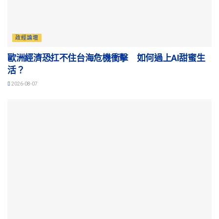
政經論壇
歐洲經濟恐扛不住台海危機衝擊 如何過上AI甜蜜生
活？
2026-08-07