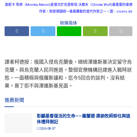
莫妮卡·馬榮（Monika Maron)是僅次於克里斯塔·沃爾夫（Christa Wolf)最重要的東德
作家。她是德國統一後最轟動的當代作家之一。圖：cicero.de
转换简体
譯者柯德按：俄國入侵烏克蘭後，總統澤連斯基決定留守烏
克蘭，與烏克蘭人民同進退。整個官僚機構迅速進入戰時狀
態，一面積極與俄羅斯議和，迄今5回合的談判，沒有結
果。普丁拒不與澤連斯基見面。
推薦新聞
彰顯基督復活的生命——羅蘭德·庫訥牧師卸任與退
休禮拜側記
2026-08-07