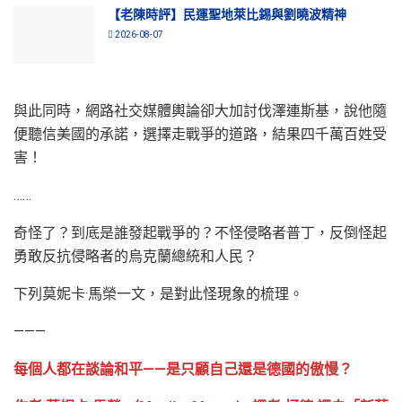
【老陳時評】民運聖地萊比錫與劉曉波精神
2026-08-07
與此同時，網路社交媒體輿論卻大加討伐澤連斯基，說他隨
便聽信美國的承諾，選擇走戰爭的道路，結果四千萬百姓受
害！
……
奇怪了？到底是誰發起戰爭的？不怪侵略者普丁，反倒怪起
勇敢反抗侵略者的烏克蘭總統和人民？
下列莫妮卡·馬榮一文，是對此怪現象的梳理。
———
每個人都在談論和平——是只顧自己還是德國的傲慢？