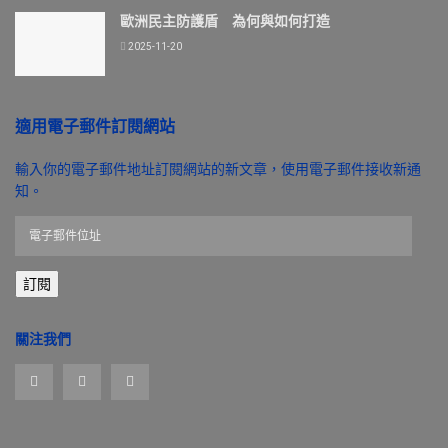
歐洲民主防護盾 為何與如何打造
2025-11-20
適用電子郵件訂閱網站
輸入你的電子郵件地址訂閱網站的新文章，使用電子郵件接收新通
知。
電
子
郵
訂閱
件
位
址
關注我們