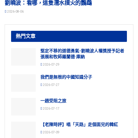
劉曉波：看哪，這隻濡水撲火的鸚鵡
2026-08-06
熱門文章
堅定不移的道德勇氣-劉曉波人權獎授予記者
張展和牧師羅蘭德·庫納
2026-07-29
我們是無根的中國知識分子
2026-07-27
一趟受阻之旅
2026-07-17
【老陳時評】唱「天路」走個面兒的韓紅
2026-07-09