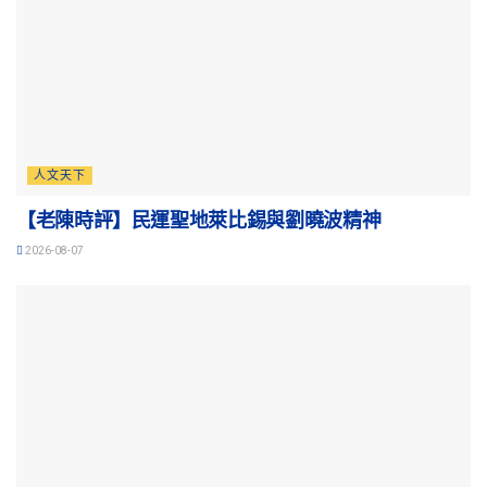
人文天下
【老陳時評】民運聖地萊比錫與劉曉波精神
2026-08-07