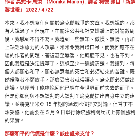
作者
莫妮卡·馬榮 （Monika Maron)
, 譯者 柯德 譯自「新蘇
黎世報」 2022 / 4 /22
本來，我不想寫任何關於烏克蘭戰爭的文章。我想說的，都
有人說過了。但現在，在關注公共和社交媒體上的討論數周
後，我感到不得不寫。我遭到一些無知、傲慢、無情，再加
上缺乏想象力的人攻擊，常常令我目瞪口呆，而我回應不在
場的作者的問題、答復甚至辱罵，他既聽不見，也看不到。
因此我還是決定提筆了，這樣至少一遍說清楚。我讀到，每
個人都關心和平，關心無意義的死亡和必須結束的苦難。既
然侵略者不願放手，那麼受害者就得讓步。烏克蘭必須做出
建議，以便普丁能夠挽回他已經在全世界面前失去的面子。
但是你如何與不想談判的人談判？烏克蘭提出自身中立的建
議，並將克里米亞 15 年期的過渡地位提交討論。但普丁不
想妥協，他需要在 5 月 9 日舉行傳統勝利閱兵式上有個勝利
的果實。
那麼和平的代價是什麼？該由誰來支付？