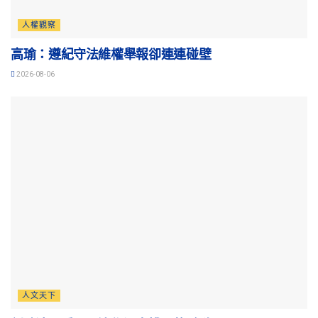
人權觀察
高瑜：遵紀守法維權舉報卻連連碰壁
2026-08-06
人文天下