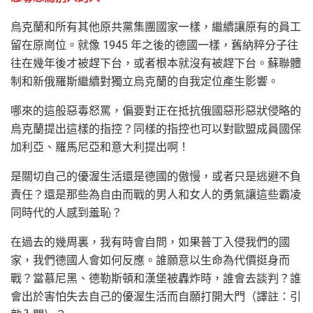
烏克蘭和所有其他原共黨集團國家一樣，繼續讓原有的員工
留在原崗位。就像 1945 年之後的德國一樣，舊納粹分子往
往在幾年後才被趕下台，或者根本就沒有被趕下台。蘇聯體
制和新俄羅斯繼續對獨立烏克蘭的自我定位產生影響。
哪來的這般惡毒怒罵，偏要對正在抵抗俄國惡形惡狀侵略的
烏克蘭提出這樣的指控？同樣的指控也可以對歐盟成員國保
加利亞、羅馬尼亞和意大利提出啊！
是關切自己的優渥生活還是德國的傲慢，或者只是逃避不負
責任？還是那些為自由而戰的男人和女人的勇氣讓這些霸凌
同時代的人感到羞恥？
在過去的幾周裏，我有時會自問，如果普丁入侵我們的國
家，我們德國人會如何反應。誰願意以生命為代價挺身而
戰？當慕尼黑、德勒斯頓和漢堡被轟炸時，誰會去談判？誰
會出於害怕失去自己的優渥生活而自願打開大門（譯註：引