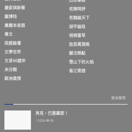
田牧筆談
嚴家祺新著
老陳時評
圖博特
老魏論天下
墨爾本夜語
胡平論政
專文
視頻薈萃
政經論壇
追思萬潤南
文學世界
關注熱點
文革60週年
雪山下的火焰
未分類
香江寄語
歐洲風情
歐洲風情
再見，巴塞羅那！
2026-08-05