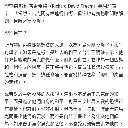
理查德·戴維·普雷希特（Richard David Precht）幾周前表
示：「當然，烏克蘭有權進行自衛，但它也有義務聰明瞭解
到，何時必須投降。」
理性何在？
所有認同這種離譜想法的人還真以為，烏克蘭投降了，和平
有望了？如果是這樣，是誰人的和平？普丁已明確表示，他
打算對戰敗的烏克蘭做什麼。他將合併它，它作為一個國族
和一個獨立的國家，普丁將摧毀它。這意味著謀殺精英、古
拉格和迫害。選擇這種命運，普雷希特稱之為「聰明的應盡
的義務」。
或者對於主張投降的人來說，這根本不是為了烏克蘭的和
平？而是為了他們自身的和平？對第三次世界大戰的恐懼正
在蔓延，也許對，也許不對。但為什麼這些和平捍衛者向烏
克蘭提出他們的要求，而不是向普丁提出？為什麼他們認
為，如果普丁痛宰烏克蘭之後，不會受到鼓舞去追求他的下