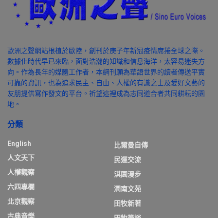
歐洲之聲網站根植於歐陸，創刊於庚子年新冠疫情席捲全球之際。
數據化時代早已來臨，面對浩瀚的知識和信息海洋，太容易迷失方
向。作為長年的媒體工作者，本網刊願為華語世界的讀者傳送平實
可靠的資訊，也為追求民主、自由、人權的有識之士及愛好文藝的
友朋提供寫作發文的平台。祈望這裡成為志同道合者共同耕耘的園
地。
分類
English
比爾曼自傳
人文天下
民運交流
人權觀察
淇園漫步
六四專欄
潤南文苑
北京觀察
田牧新著
古典音樂