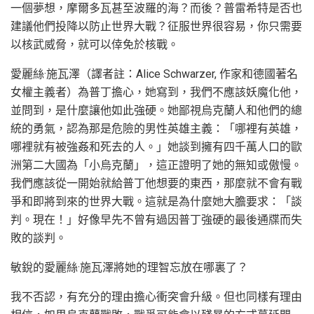
一個夢想，摩爾多瓦甚至波羅的海？而後？普雷希特是否也
建議他們投降以防止世界大戰？征服世界很容易，你只需要
以核武威脅，就可以倖免於核戰。
愛麗絲·施瓦澤（譯者註：Alice Schwarzer, 作家和德國著名
女權主義者）為普丁擔心，她寫到，我們不應該妖魔化他，
並問到，是什麼讓他如此強硬。她鄙視烏克蘭人​​和他們的總
統的勇氣，認為那是危險的男性英雄主義：「哪裡有英雄，
哪裡就有被強姦和死去的人。」她談到擁有四千萬人口的歐
洲第二大國為「小烏克蘭」，這正證明了她的無知或傲慢。
我們應該從一開始就給普丁他想要的東西，那麼就不會有戰
爭和即將到來的世界大戰。這就是為什麼她大膽要求：「談
判。現在！」好像早先不曾有過因普丁強硬的最後通牒而失
敗的談判。
敏銳的愛麗絲·施瓦澤將她的理智忘放在哪裏了？
我不否認，有充分的理由擔心衝突會升級。但也同樣有理由