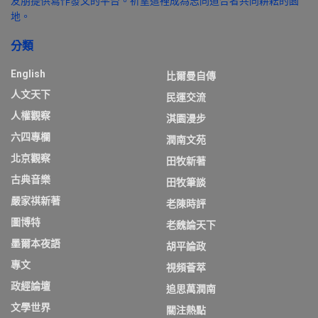
友朋提供寫作發文的平台。祈望這裡成為志同道合者共同耕耘的園
地。
分類
English
比爾曼自傳
人文天下
民運交流
人權觀察
淇園漫步
六四專欄
潤南文苑
北京觀察
田牧新著
古典音樂
田牧筆談
嚴家祺新著
老陳時評
圖博特
老魏論天下
墨爾本夜語
胡平論政
專文
視頻薈萃
政經論壇
追思萬潤南
文學世界
關注熱點