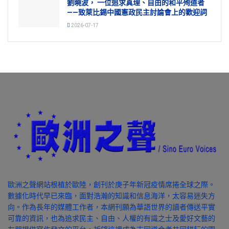
劉曉波， 一位追求真理、自由的和平殉道者
——致萊比錫中國憲政民主討論會上的歡迎詞
2026-07-17
歐洲之聲網站根植於歐陸，創刊於庚子年新冠疫情席捲全球之際。
數據化時代早已來臨，面對浩瀚的知識和信息海洋，太容易迷失方
向。作為長年的媒體工作者，本網刊願為華語世界的讀者傳送平實
可靠的資訊，也為追求民主、自由、人權的有識之士及愛好文藝的