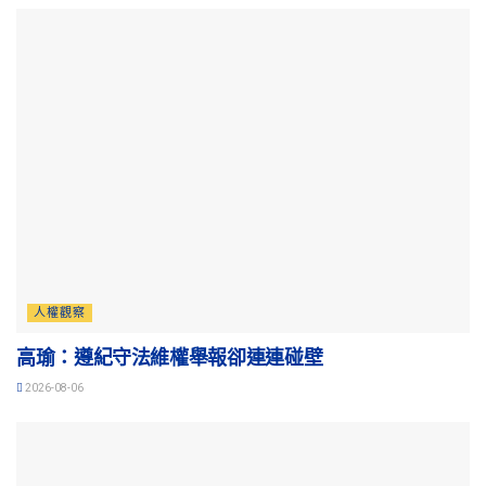
人權觀察
高瑜：遵紀守法維權舉報卻連連碰壁
2026-08-06