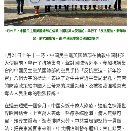
1月21日，中國民主黨英國總部在倫敦中國駐英大使館前，舉行了「反抗壓迫、新年除
習」的抗議集會。圖-中國民主黨英國總部提供
1月21日上午十一時，中國民主黨英國總部在倫敦中國駐英
大使館前，舉行了抗議集會，聲討國賊習近平。參加抗議集
會的中國民主黨英國總部的黨員手持「反抗壓迫、新年除
習」八個大字的標語，表達了對中共習近平當局混亂、荒唐
的防疫政策給中國人民帶來的深重災難，及被獨裁強權意志
奪去人民生命的強烈控訴。
在過去短短一個多月，中國有近十億人染疫，速度之快讓世
界瞠目結舌，上百萬人喪命，醫療系統崩潰、病人無藥可
醫、殯葬業爆滿、逝者排隊火葬。中共當局卻堅持一貫做
法：把喪事當喜事來辦，中共網信辦發布通知：禁止悲哭、