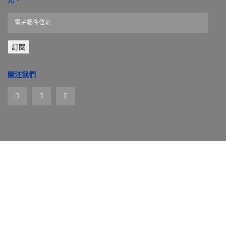
知。
電
子
郵
訂閱
件
位
址
關注我們