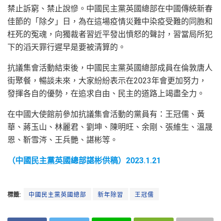
禁止訴窮、禁止說慘。中國民主黨英國總部在中國傳統新春
佳節的「除夕」日，為在這場疫情災難中染疫受難的同胞和
枉死的冤魂，向獨裁者習近平發出憤怒的聲討，習當局所犯
下的滔天罪行遲早是要被清算的。
抗議集會活動結束後，中國民主黨英國總部成員在倫敦唐人
街聚餐，暢談未來，大家紛紛表示在2023年會更加努力，
發揮各自的優勢，在追求自由、民主的道路上竭盡全力。
在中國大使館前參加抗議集會活動的黨員有：王冠儒、黃
華、蔣玉山、林麗君、劉坤、陳明旺、余剛、張維生、溫晟
恩、靳雪涔、王兵艷、諶彬等。
（中國民主黨英國總部諶彬供稿）2023.1.21
標籤:
中國民主黨英國總部
新年除習
王冠儒