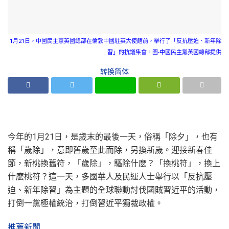
1月21日，中國民主黨英國總部在倫敦中國駐英大使館前，舉行了「反抗壓迫、新年除
習」的抗議集會。圖-中國民主黨英國總部提供
转换简体
今年的1月21日，是歲末的最後一天，俗稱「除夕」，也有
稱「歲除」，意即舊歲至此而除，另換新歲。迎接新春佳
節，新桃換舊符，「歲除」，驅除什麽？「換桃符」，換上
什麽桃符？這一天，多國華人及民運人士舉行以「反抗壓
迫、新年除習」為主題的全球聯動討伐國賊習近平的活動，
打倒一黨極權統治，打倒習近平獨裁政權。
推薦新聞