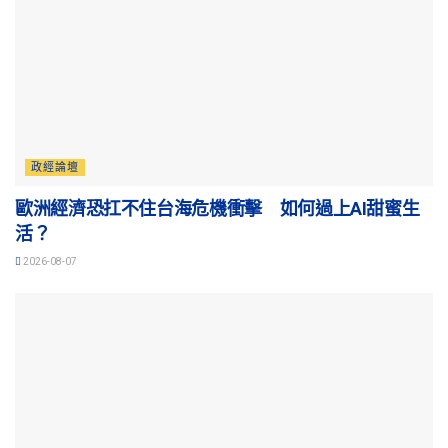
政經論壇
歐洲經濟恐扛不住台海危機衝擊 如何過上AI甜蜜生
活？
2026-08-07