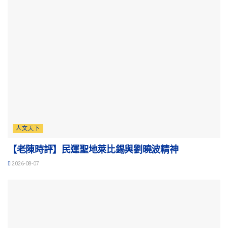
人文天下
【老陳時評】民運聖地萊比錫與劉曉波精神
2026-08-07