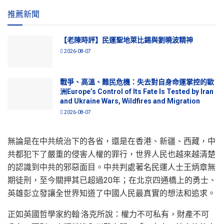
推薦新聞
【老陳時評】民運聖地萊比錫與劉曉波精神
2026-08-07
戰爭、高溫、難民危機：失去對自身命運掌控的歐
洲Europe’s Control of Its Fate Is Tested by Iran
and Ukraine Wars, Wildfires and Migration
2026-08-07
無論是在中共統治下的各省，還是在香港、新疆、西藏，中
共都犯下了嚴重的侵害人權的罪行，世界人民也越來越清楚
的認識到中共的邪惡面目。中共判處著名民運人士王炳章無
期徒刑，至今關押其已超過20年；在北京四通橋上的勇士、
英雄彭立發讓全世界知道了中國人民最真實的想法和追求。
正如英國哲學家約翰·洛克所說：權力不可私有，財產不可