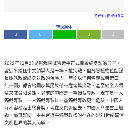
習近平。圖-網絡截屏
转换简体
2022年10月23是獨裁國賊習近平正式開啟終身製的日子，
習近平續任中共領導人是一場人權災難，但凡戀棧權位圖謀
長期執政或終身執政的領導人，無論以任何名義或者借口，
無一例外都會給國家與民族帶來危害與災難，甚至給全人類
帶來威脅和災難。以前的中國是一黨獨裁專政，現在是一人
獨裁專製，一人獨裁專製比一黨獨裁專政更加危險，中國人
好不容易走出終身製，現在又倒退回去，中國人命運雪上加
霜，毫無疑問，中共習近平獨裁政權的存在的是21世紀這個
文明世界的莫大恥辱。