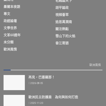
老魏論天下
墨爾本夜語
胡平論政
專文
視頻薈萃
政經論壇
追思萬潤南
文學世界
關注熱點
文革60週年
雪山下的火焰
未分類
香江寄語
歐洲風情
歐洲風情
再見，巴塞羅那！
2026-08-05
歐洲民主防護盾 為何與如何打造
2025-11-20