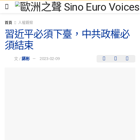
首頁
人權觀察
習近平必須下臺，中共政權必
須結束
文 /
諶彬
2023-02-09