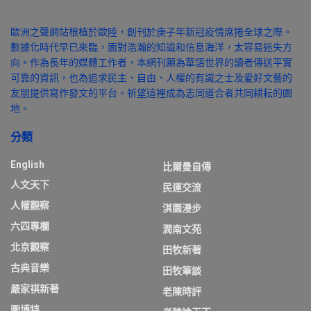
歐洲之聲網站根植於歐陸，創刊於庚子年新冠疫情席捲全球之際。
數據化時代早已來臨，面對浩瀚的知識和信息海洋，太容易迷失方
向。作為長年的媒體工作者，本網刊願為華語世界的讀者傳送平實
可靠的資訊，也為追求民主、自由、人權的有識之士及愛好文藝的
友朋提供寫作發文的平台。祈望這裡成為志同道合者共同耕耘的園
地。
分類
English
比爾曼自傳
人文天下
民運交流
人權觀察
淇園漫步
六四專欄
潤南文苑
北京觀察
田牧新著
古典音樂
田牧筆談
嚴家祺新著
老陳時評
圖博特