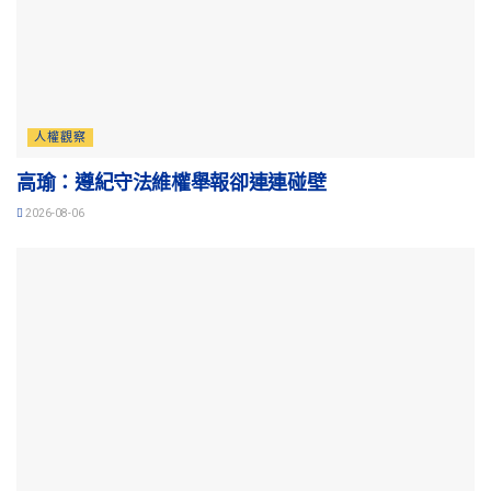
人權觀察
高瑜：遵紀守法維權舉報卻連連碰壁
2026-08-06