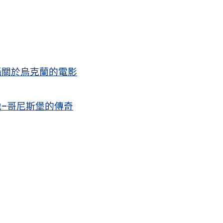
攝關於烏克蘭的電影
–哥尼斯堡的傳奇