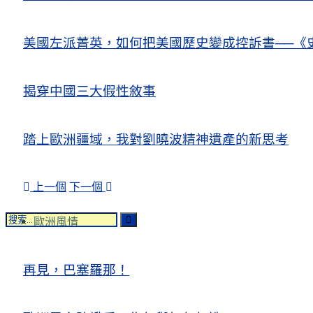
美國左派菁英，如何把美國歷史變成控訴書──《
揭穿中國三大假性敘事
踏上歐洲疆域，我對劉曉波精神遺產的新思考
上一個
下一個
歐洲風情
再見，巴塞羅那！