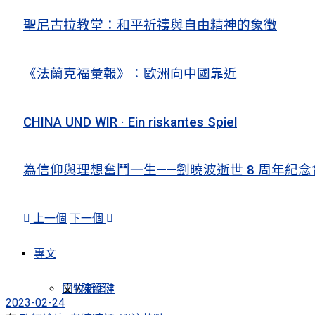
聖尼古拉教堂：和平祈禱與自由精神的象徵
《法蘭克福彙報》：歐洲向中國靠近
CHINA UND WIR · Ein riskantes Spiel
為信仰與理想奮鬥一生——劉曉波逝世 8 周年紀念
上一個
下一個
專文
田牧新著
文 /
陳維健
2023-02-24