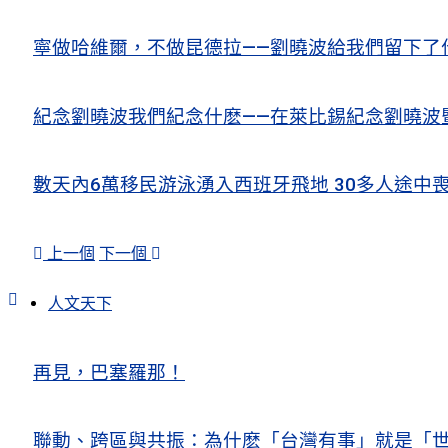
寧做哈維爾，不做昆德拉——劉曉波給我們留下了
紀念劉曉波我們紀念什麽——在萊比錫紀念劉曉波
數天內6萬移民游泳湧入西班牙飛地 30多人途中
上一個
下一個
人文天下
再見，巴塞羅那！
聯動、跨區與共振：為什麽「台灣有事」就是「世