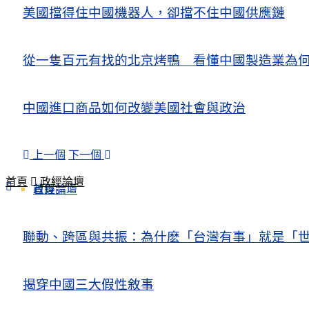
美國擋得住中國機器人，卻擋不住中國供應鏈
從一隻百元有找的北京烤鴨 看懂中國製造業為
中國進口商品如何改變美國社會與政治
上一個
下一個
首頁
政經論壇
政經論壇
首頁
聯動、跨區與共振：為什麽「台灣有事」就是「世
揭穿中國三大假性敘事