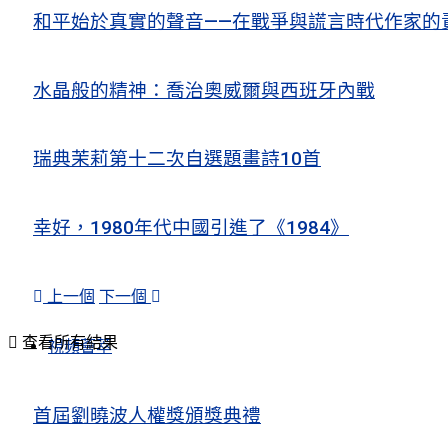
和平始於真實的聲音——在戰爭與謊言時代作家的
水晶般的精神：喬治奧威爾與西班牙內戰
瑞典茉莉第十二次自選題畫詩10首
幸好，1980年代中國引進了《1984》
上一個
下一個
查看所有結果
視頻薈萃
首屆劉曉波人權獎頒獎典禮