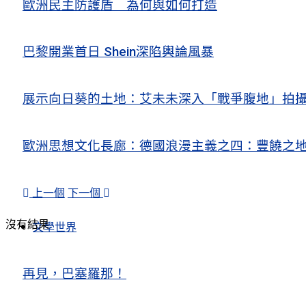
歐洲民主防護盾 為何與如何打造
巴黎開業首日 Shein深陷輿論風暴
展示向日葵的土地：艾未未深入「戰爭腹地」拍
歐洲思想文化長廊：德國浪漫主義之四：豐饒之地
上一個
下一個
沒有結果
文學世界
再見，巴塞羅那！