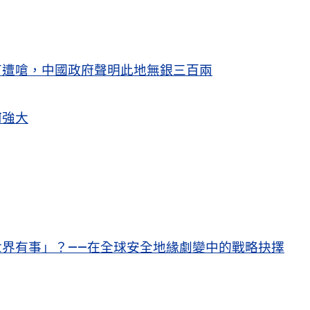
苗遭嗆，中國政府聲明此地無銀三百兩
何強大
界有事」？——在全球安全地緣劇變中的戰略抉擇