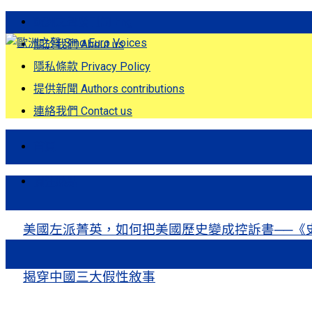
歐洲之聲發刊詞 Eng
關於我們 About us
隱私條款 Privacy Policy
提供新聞 Authors contributions
連絡我們 Contact us
首頁
關注熱點
美國左派菁英，如何把美國歷史變成控訴書──《
揭穿中國三大假性敘事