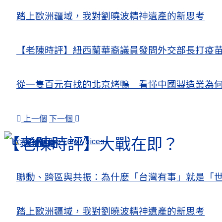
踏上歐洲疆域，我對劉曉波精神遺產的新思考
【老陳時評】紐西蘭華裔議員發問外交部長打疫
從一隻百元有找的北京烤鴨 看懂中國製造業為
上一個
下一個
【老陳時評】大戰在即？
人權觀察
關注熱點
聯動、跨區與共振：為什麽「台灣有事」就是「世
踏上歐洲疆域，我對劉曉波精神遺產的新思考