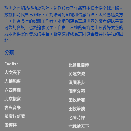
歐洲之聲網站根植於歐陸，創刊於庚子年新冠疫情席捲全球之際。
數據化時代早已來臨，面對浩瀚的知識和信息海洋，太容易迷失方
向。作為長年的媒體工作者，本網刊願為華語世界的讀者傳送平實
可靠的資訊，也為追求民主、自由、人權的有識之士及愛好文藝的
友朋提供寫作發文的平台。祈望這裡成為志同道合者共同耕耘的園
地。
分類
English
比爾曼自傳
人文天下
民運交流
人權觀察
淇園漫步
六四專欄
潤南文苑
北京觀察
田牧新著
古典音樂
田牧筆談
嚴家祺新著
老陳時評
圖博特
老魏論天下