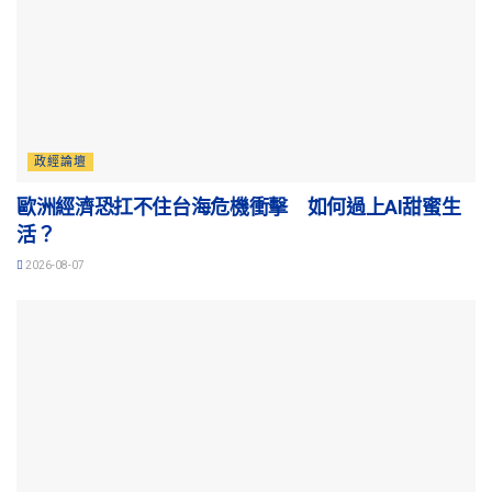
政經論壇
歐洲經濟恐扛不住台海危機衝擊 如何過上AI甜蜜生
活？
2026-08-07