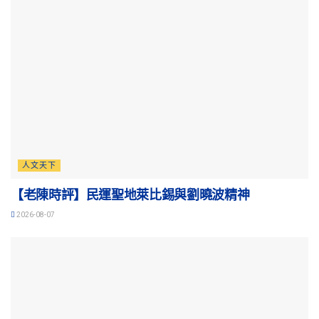
人文天下
【老陳時評】民運聖地萊比錫與劉曉波精神
2026-08-07