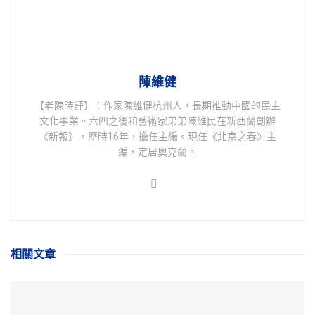
陳維健
【老陳時評】：作家陳維健杭州人，長期推動中國的民主
文化事業。六四之後和藝術家弟弟陳維民在新西蘭創辦
《新報》，歷時16年，擔任主編。現任《北京之春》主
編，定居奧克蘭。
相關
文章