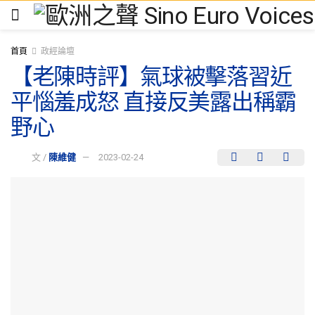
首頁
政經論壇
【老陳時評】氣球被擊落習近
平惱羞成怒 直接反美露出稱霸
野心
文 /
陳維健
2023-02-24