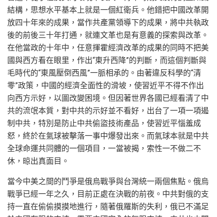
結構，思想水平基本上就是一個紅衛兵。他錯把中國改革開
放四十年來的成果，當作共產黨領導下的成果，將中共執政
後的前後三十年打通，就連文革也是有意義的探索與改革。
在他當政的十年中，任意揮霍經濟改革的成果的同時不把美
國與西方看在眼里，作出“東升西降”的判斷，而這個判斷與
毛時代的“東風壓倒西風”一脈相承的。由著違反科學的“清
零”政策，中國的經濟全面性的滑坡，使習近平不得不作出
向西方示好，以圖改變困境。但因著世界各國已經看清了中
共的流氓本質，對中共的示好並不看好，出台了一項一項遏
制中共，特別是防止中共偷盜技術產品，使習近平惱羞成
怒，終於在氣球被擊落一事中爆發出來。而氣球本就是中共
全球命運共同體的一個項目，一當被揭，索性一不做二不
休，晾出真面目。
當今中美之間的鬥爭是俄烏戰爭與台灣統一兩個焦點。俄烏
戰爭已經一年之久，目前正處在決戰的前夜。中共對俄的支
持一直在偷偷摸摸地進行，隨著俄羅斯的失利，俄已不滿足