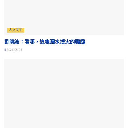
人文天下
劉曉波：看哪，這隻濡水撲火的鸚鵡
2026-08-06