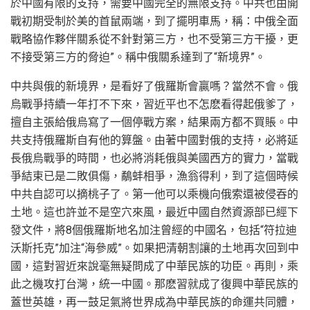
於中國有限的支持，需要中國完全的無限支持。中共也由開
戰初期受制於美的首鼠兩端，到了擺明車馬，稱：中俄全面
戰略協作夥伴關系從不針對第三方，也不受第三方干擾，更
不接受第三方的脅迫”。稱中俄關系達到了“新境界”。
中共與俄的新境界，是看好了俄羅斯會贏嗎？當然不會。俄
烏戰爭持續一年打不下來，習近平也不怎麽看得起俄爹了，
擅自主張給俄烏寫了一個停戰方案，結果兩方都不買賬。中
共支持俄羅斯自有他的算盤。由著中國對俄的支持，必將延
長俄烏戰爭的時間，也必將消耗俄與美國西方的實力，當戰
爭結束已是二敗俱傷，鷸蚌相爭，漁翁得利，到了這個時候
中共自認可以摘桃子了。第一他可以乘機向俄索還被侵吞的
土地。這也許並不是空穴來風，最近中國自然資源部已經下
發文件，將8個俄羅斯地名加注曾經的中國名，包括“符拉迪
沃斯托克”加注“海參威”。如果把清朝割讓的土地再次回到中
國，這對習近來說毫無疑問成了中華民族的功臣。再則，乘
此之機攻打台灣，統一中國。那麽習就成了復興中華民族的
蓋世英雄，再一鼓足氣將世界成為中華民族的命運共同體，