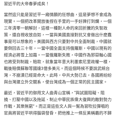
習近平的大帝春夢成矣！
當然這只能是習近平一廂情願的狂想曲，這是夢想不會成為
現實。一個把改革開放後捏在手里的一手好牌打到爛，一個
三年清零一朝解封，這樣一種對人命的來回折騰的失智政
策，還自視收放自如，一當與美國直接對抗又會做出什麽蠢
事是可以想象的。美國與西方只要對中共全面制裁，中國就
要倒回去三十年，一當中國全面支持俄羅斯，中國以現有的
經濟必將雪上加霜。一當俄羅斯失敗，中國作為邪惡軸心國
也將受到制裁，賠款，就象當年意大利墨索尼里政權一樣，
戰後賠償蘇聯等國達3億多美元。而這個時候不要說武統台
灣，不崩潰已經是命大。此時，中共大勢已去，各國將紛紛
與台灣建立外交關系，使台灣成為一個正常的民主國家。
最近，習近平的御用文人曲青山宣稱，“與試圖阻礙、阻
撓、打壓中國以及拖延、制止中華民族偉大復興的敵對勢力
作戰，其樂無窮”。而正是這些文人與一幫為習吹拉彈唱的
官員將習近平哄得腦袋發昏，把他推上一條反美稱霸的不歸