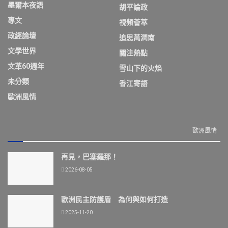
墨爾本夜語
胡平論政
專文
視頻薈萃
政經論壇
追思萬潤南
文學世界
關注熱點
文革60週年
雪山下的火焰
未分類
香江寄語
歐洲風情
歐洲風情
再見，巴塞羅那！
2026-08-05
歐洲民主防護盾 為何與如何打造
2025-11-20