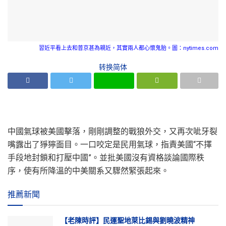
習近平看上去和普京甚為親近，其實兩人都心懷鬼胎。圖：nytimes.com
转换简体
中國氣球被美國擊落，剛剛調整的戰狼外交，又再次呲牙裂
嘴露出了猙獰面目。一口咬定是民用氣球，指責美國“不擇
手段地封鎖和打壓中國”。並批美國沒有資格談論國際秩
序，使有所降溫的中美關系又驟然緊張起來。
推薦新聞
【老陳時評】民運聖地萊比錫與劉曉波精神