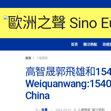
首頁
關注熱點
政經
首頁
人權觀察
高智晟郭飛雄和15
Weiquanwang:1540 po
China
文 /
肖曼
2023-05-01
在
人權觀察
,
關注熱點