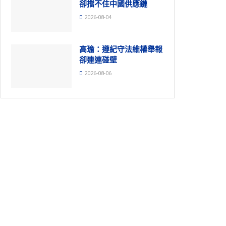
卻擋不住中國供應鏈
2026-08-04
高瑜：遵紀守法維權舉報
卻連連碰壁
2026-08-06