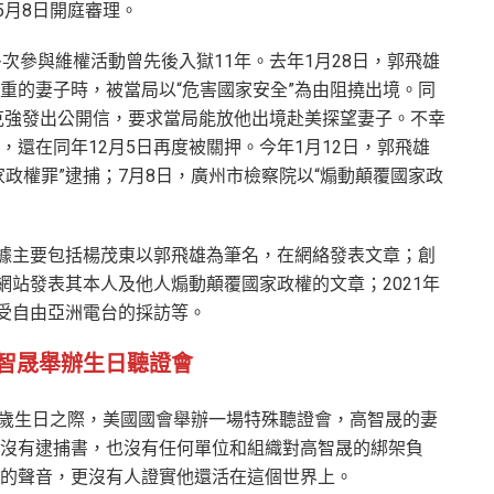
5月8日開庭審理。
次參與維權活動曾先後入獄11年。去年1月28日，郭飛雄
重的妻子時，被當局以“危害國家安全”為由阻撓出境。同
李克強發出公開信，要求當局能放他出境赴美探望妻子。不幸
還在同年12月5日再度被關押。今年1月12日，郭飛雄
政權罪”逮捕；7月8日，廣州市檢察院以“煽動顛覆國家政
依據主要包括楊茂東以郭飛雄為筆名，在網絡發表文章；創
網站發表其本人及他人煽動顛覆國家政權的文章；2021年
接受自由亞洲電台的採訪等。
智晟舉辦生日聽證會
59歲生日之際，美國國會舉辦一場特殊聽證會，高智晟的妻
沒有逮捕書，也沒有任何單位和組織對高智晟的綁架負
的聲音，更沒有人證實他還活在這個世界上。