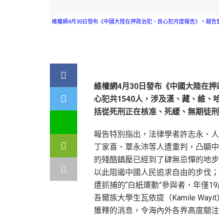
維權網4月30日發布《中國大陸在押政治犯、良心犯月度報告》。報告
維權網4月30日發布《中國大陸在
心犯共1540人，涉及漢、藏、維
括從死刑正在核准、死緩、無期徒刑
報告特別指出，法律學者許志永、人
丁家喜、覃永沛等人遭重判，凸顯中
的殘酷鎮壓已經到了肆無忌憚的地步
以此阻遏中國人民追求自由的步伐；
遭抓捕的“白紙運動”參與者，年僅1
吾爾族大學生瓦依提（Kamile Wayi
獲釋的消息，令海內外各界高度關注