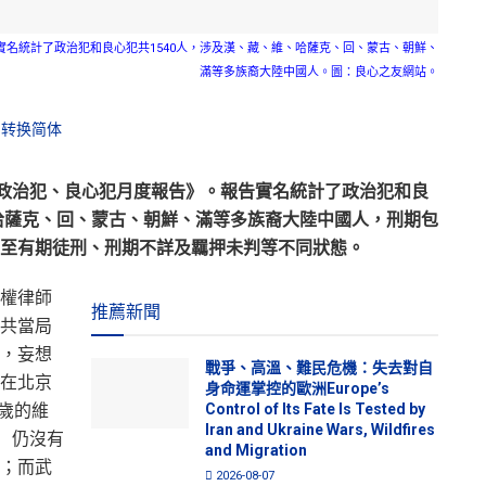
實名統計了政治犯和良心犯共1540人，涉及漢、藏、維、哈薩克、回、蒙古、朝鮮、
滿等多族裔大陸中國人。圖：良心之友網站。
转换简体
押政治犯、良心犯月度報告》。報告實名統計了政治犯和良
、哈薩克、回、蒙古、朝鮮、滿等多族裔大陸中國人，刑期包
至有期徒刑、刑期不詳及羈押未判等不同狀態。
權律師
推薦新聞
共當局
，妄想
戰爭、高溫、難民危機：失去對自
在北京
身命運掌控的歐洲Europe’s
9歲的維
Control of Its Fate Is Tested by
Iran and Ukraine Wars, Wildfires
t）仍沒有
and Migration
；而武
2026-08-07