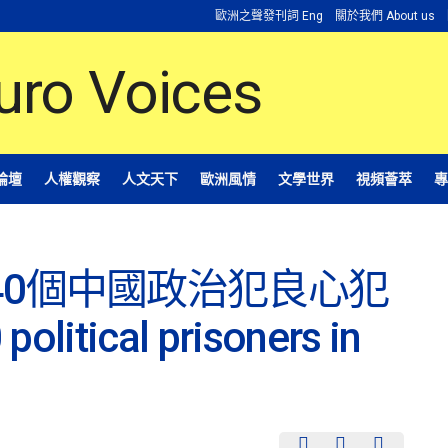
歐洲之聲發刊詞 Eng
關於我們 About us
論壇
人權觀察
人文天下
歐洲風情
文學世界
視頻薈萃
專
40個中國政治犯良心犯
litical prisoners in