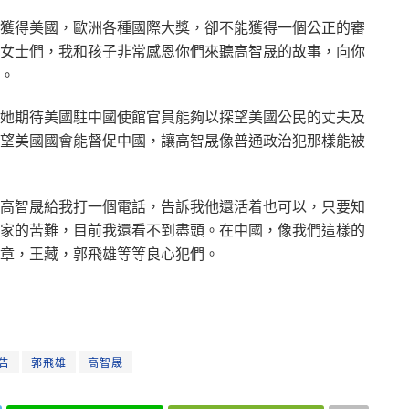
獲得美國，歐洲各種國際大獎，卻不能獲得一個公正的審
女士們，我和孩子非常感恩你們來聽高智晟的故事，向你
。
她期待美國駐中國使館官員能夠以探望美國公民的丈夫及
望美國國會能督促中國，讓高智晟像普通政治犯那樣能被
高智晟給我打一個電話，告訴我他還活着也可以，只要知
家的苦難，目前我還看不到盡頭。在中國，像我們這樣的
章，王藏，郭飛雄等等良心犯們。
告
郭飛雄
高智晟