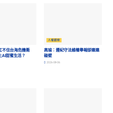
人權觀察
扛不住台海危機衝
高瑜：遵紀守法維權舉報卻連連
上AI甜蜜生活？
碰壁
2026-08-06