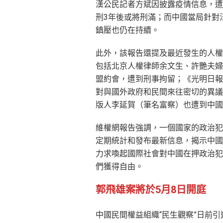
漢公民記者方斌因披露疫情信息，遭
刑3年後或將刑滿；而中國當局針對
鎮壓也仍在持續。
此外，該報告還提及最近發生的人權
包括北京人權律師余文生、許艷夫婦
盟約會，遭到刑事拘留；《光明日報
對與國外政府和民間來往密切的異議
版人李延賀（筆名富察）也遭到中國
維權網報告強調，一個國家的政治犯
定期統計和發布最新信息，揭示中國
力求喚起國際社會對中國在押政治犯
們獲得自由。
郭飛雄案將於5月8日開庭
中國民間權益組織“民生觀察”日前