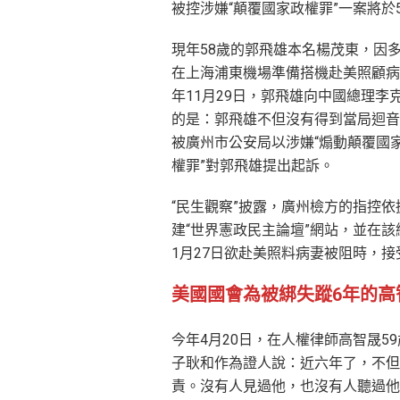
被控涉嫌“顛覆國家政權罪”一案將於
現年58歲的郭飛雄本名楊茂東，因多
在上海浦東機場準備搭機赴美照顧病
年11月29日，郭飛雄向中國總理
的是：郭飛雄不但沒有得到當局迴音，
被廣州市公安局以涉嫌“煽動顛覆國家
權罪”對郭飛雄提出起訴。
“民生觀察”披露，廣州檢方的指控
建“世界憲政民主論壇”網站，並在該
1月27日欲赴美照料病妻被阻時，
美國國會為被綁失蹤6年的高
今年4月20日，在人權律師高智晟
子耿和作為證人說：近六年了，不但
責。沒有人見過他，也沒有人聽過他