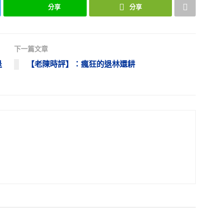
分享
分享
下一篇文章
退
【老陳時評】：瘋狂的退林還耕