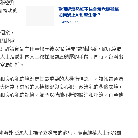
秘密判
歐洲經濟恐扛不住台海危機衝擊
法輪功的
如何過上AI甜蜜生活？
2026-08-07
個案，
因赴歐
》評論部副主任董郁玉被以“間諜罪”逮捕起訴，顯示當局
人士及體制內人士都採取嚴厲鎮壓的手段；同時，台灣出
當局抓捕。
和良心犯的境況是其最重要的人權指標之一，該報告通過
大陸當下惡劣的人權概況與良心犯、政治犯的悲慘處境，
和良心犯的記憶，並予以持續不斷的關注和呼籲，直至他
引述海外民運人士楊子立發布的消息，廣東維權人士郭飛雄