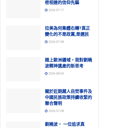
密相連的信仰先驅
2026-07-17
拉美為何集體右轉?真正
變化的不是政黨,是選民
2026-07-08
踏上歐洲疆域，我對劉曉
波精神遺產的新思考
2026-08-04
關於近期藏人自焚事件及
中國民族政策持續收緊的
聯合聲明
2026-07-08
劉曉波， 一位追求真