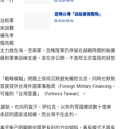
2026-08-06
建構台灣「超級豪豬戰略」
治和軍
2026-08-06
來說難
優先考
俄烏戰
主力放在海、空兩軍，忽略陸軍仍停留在越戰時期的裝備
器和軍事訓練支援，並在非公開、不激怒北京當局的狀態
「戰略模糊」問題上保持沉默避免觸怒北京，同時也默默
灣外國軍事融資（Foreign Military Financing，
「台灣堡壘」（fortress Taiwan）。
美元援助，也向阿富汗、伊拉克、以色列等國運送數十億美
國承認的國家或組織，而台灣不在此列。
事平衡已明顯朝中國更有利的方向傾斜，舊有模式不再有