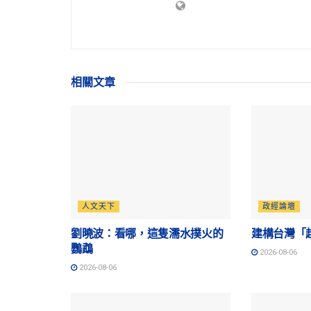
相關
文章
人文天下
政經論壇
劉曉波：看哪，這隻濡水撲火的
建構台灣「
鸚鵡
2026-08-06
2026-08-06