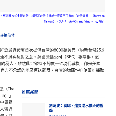
軍訓等方式支持台灣，試圖將台灣打造成一座堅不可摧的「台灣堡壘」（fortress
Taiwan）。(AP Photo/Chiang Ying-ying, File)
转换简体
登最近簽署首次提供台灣的8000萬美元（約新台幣25.6
達不滿與反對之意。英國廣播公司（BBC）報導稱，這
美國納稅人，雖然此金額還不夠買一架現代戰機，卻是美國
個官方不承認的地區運送武器，台灣的脆弱性迫使華府採取
（The
推薦新聞
teeth）」
中貿易
劉曉波：看哪，這隻濡水撲火的鸚
人習近
鵡
侵，打