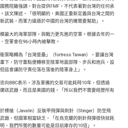
國務院雖強調，對台提供FMF，不代表著對台灣的任何承
。該文陳述，「很明顯的，美國正重新定義與台灣之間的
新武裝，而軍力遠遜於中國的台灣的確需要幫助」。
模最大的海軍部隊，與戰力更先進的空軍。根據去年的一
、空軍會在96小時內被擊敗。
轉為「台灣堡壘」（fortress Taiwan），要讓台灣
畫下，防守重點便轉移至陸軍地面部隊、步兵和炮兵，設
但這會讓防守責任落在落後的陸軍身上」。
忠向BBC表示，涉及軍備的交易可能耗時10年，但透過
存運送武器，而且是美國的錢，「所以我們不需要經歷所有
（Javelin）反裝甲飛彈與刺針（Stinger）防空飛
武器，但國軍相當缺乏，「在烏克蘭的刺針飛彈很快就耗
明，我們所需的數量可能是目前庫存的10倍」。