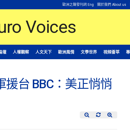
歐洲之聲發刊詞 Eng
關於我們 About us
論壇
人權觀察
人文天下
歐洲風情
文學世界
視頻薈萃
專
軍援台 BBC：美正悄悄