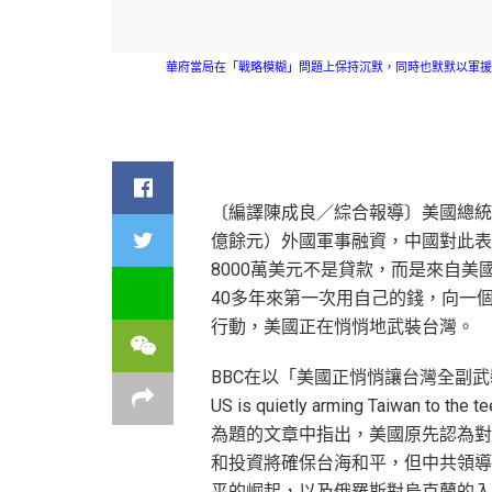
華府當局在「戰略模糊」問題上保持沉默，同時也默默以軍援、
〔編譯陳成良／綜合報導〕美國總統拜
億餘元）外國軍事融資，中國對此表
8000萬美元不是貸款，而是來自
40多年來第一次用自己的錢，向一
行動，美國正在悄悄地武裝台灣。
BBC在以「美國正悄悄讓台灣全副武裝
US is quietly arming Taiwan to the 
為題的文章中指出，美國原先認為對
和投資將確保台海和平，但中共領導
平的崛起，以及俄羅斯對烏克蘭的入