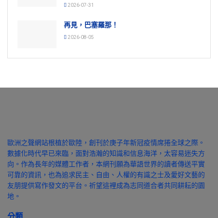
2026-07-31
再見，巴塞羅那！
2026-08-05
歐洲之聲網站根植於歐陸，創刊於庚子年新冠疫情席捲全球之際。
數據化時代早已來臨，面對浩瀚的知識和信息海洋，太容易迷失方
向。作為長年的媒體工作者，本網刊願為華語世界的讀者傳送平實
可靠的資訊，也為追求民主、自由、人權的有識之士及愛好文藝的
友朋提供寫作發文的平台。祈望這裡成為志同道合者共同耕耘的園
地。
分類