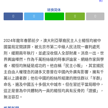
供）
转换简体
2024年龍年春節前夕，澳大利亞華裔民主人士楊恒均被中
國當局定間諜罪，被北京市第二中級人民法院一審判處死
刑，緩期兩年執行，並處沒收個人全部財產。消息一出，世
界輿論嘩然。作為千萬粉絲級的時事評論家、網絡作家與學
者，楊恒均無疑是成功的。他自稱「民主小販」，其宣揚民
主自由人權理念的諸多文章曾在中國內外廣有影響，擁有千
萬以上讀者群；他在中國的粉絲所組建的微信群以「羊群」
命名，遍及中國五十多個大中城市。但在習近平當局眼中，
這正是曾為中共體制內一員的楊恒均具有反骨的「證據」，
無法容忍。