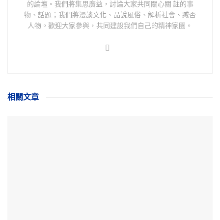
的論壇。我們將集思廣益，討論大家共同關心關 註的事
物、話題；我們將漫談文化、品說風俗、解析社會、臧否
人物。歡迎大家參與，共同建設我們自己的精神家園。
相關
文章