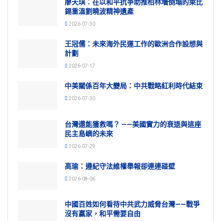
廖天琪：在以和平抗爭助推柏林墻倒塌的萊比
錫重溫劉曉波精神遺產
2026-07-30
王冠儒：未來海外民運工作的歐洲合作設想與
計劃
2026-07-17
中美關係百年大變局：中共戰略紅利時代結束
2026-07-30
台灣還能獲救嗎？ ——美國實力的衰退與這座
民主島嶼的未來
2026-07-29
高瑜：遵紀守法維權舉報卻連連碰壁
2026-08-06
中國百姓如何看待中共武力威脅台灣——戰爭
沒有贏家，和平需要自由