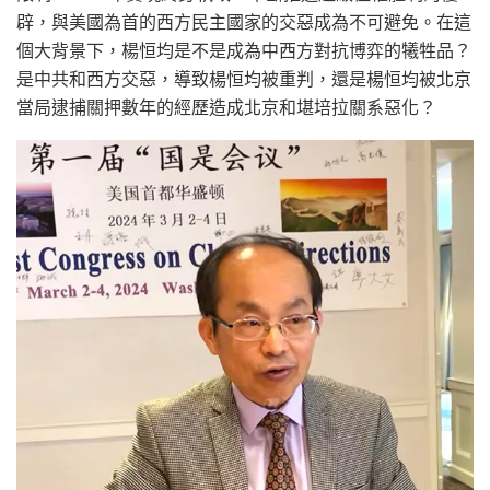
辟，與美國為首的西方民主國家的交惡成為不可避免。在這
個大背景下，楊恒均是不是成為中西方對抗博弈的犧牲品？
是中共和西方交惡，導致楊恒均被重判，還是楊恒均被北京
當局逮捕關押數年的經歷造成北京和堪培拉關系惡化？