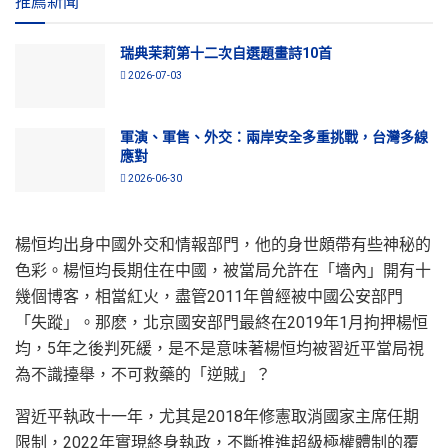
推薦新聞
瑞典茉莉第十二次自選題畫詩10首
2026-07-03
軍演、軍售、外交：兩岸安全多重挑戰，台灣多線
應對
2026-06-30
楊恒均出身中國外交和情報部門，他的身世頗帶有些神秘的
色彩。楊恒均長期住在中國，被當局允許在「墻內」開有十
幾個博客，相當紅火，盡管2011年曾經被中國公安部門
「失蹤」。那麽，北京國安部門最終在2019年1月拘押楊恒
均，5年之後判死緩，是不是意味著楊恒均被習近平當局視
為不識擡舉，不可救藥的「逆賊」？
習近平執政十一年，尤其是2018年修憲取消國家主席任期
限制，2022年實現終身執政，不斷推進超級極權體制的覆