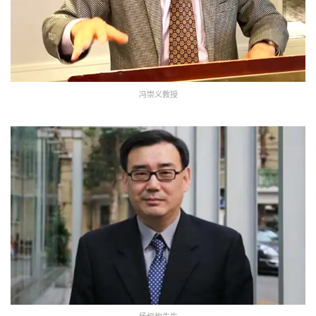
冯崇义教授