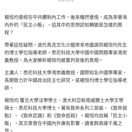
杨恒均先生
楊恒均曾經在中共體制內工作，後來幡然覺悟，成為享譽海
內外的「民主小販」，這其中的思想認知轉變是怎樣的歷
程？
帶著這些疑問，波托馬克文化沙龍榮幸地邀請到楊恒均先生
的博士學位指導老師，悉尼科技大學中國中國問題專家馮崇
義教授，為大家解析楊恒均被重判背後的真相。
主講人：悉尼科技大學馮崇義教授，國際知名中國學專家，
長期致力於中國政治民主化研究。是楊恒均博士學位指導老
師。
楊恒均 覆旦大學法學學士、澳大利亞新南威爾士大學文學
碩士、悉尼科技大學博士。著有致命系列三部曲，《致命弱
點》、《致命武器》和《致命追殺》。楊恒均自稱「民主小
販」，其文章曾在中國內外廣有影響，讀者群高達千萬之
眾。