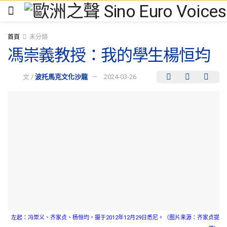
首頁
未分類
馮崇義教授：我的學生楊恒均
文 /
波托馬克文化沙龍
2024-03-26
左起：冯崇义、齐家贞、杨恒均，摄于2012年12月29日悉尼。（图片来源：齐家贞提