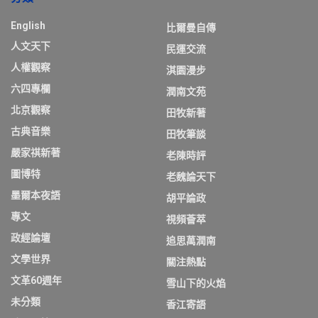
English
比爾曼自傳
人文天下
民運交流
人權觀察
淇園漫步
六四專欄
潤南文苑
北京觀察
田牧新著
古典音樂
田牧筆談
嚴家祺新著
老陳時評
圖博特
老魏論天下
墨爾本夜語
胡平論政
專文
視頻薈萃
政經論壇
追思萬潤南
文學世界
關注熱點
文革60週年
雪山下的火焰
未分類
香江寄語