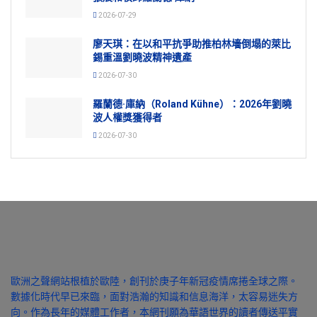
2026-07-29
廖天琪：在以和平抗爭助推柏林墻倒塌的萊比
錫重溫劉曉波精神遺產
2026-07-30
羅蘭德·庫納（Roland Kühne）：2026年劉曉
波人權獎獲得者
2026-07-30
歐洲之聲網站根植於歐陸，創刊於庚子年新冠疫情席捲全球之際。
數據化時代早已來臨，面對浩瀚的知識和信息海洋，太容易迷失方
向。作為長年的媒體工作者，本網刊願為華語世界的讀者傳送平實