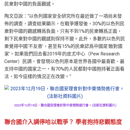
民衆對中國的負面觀感。
陶文亞說：“以色列國家安全研究所在最近做了一項尚未發
佈的調查，調查結果顯示，在戰爭爆發後，30%的以色列民
衆對中國的觀感轉爲負面，只有不到1%的民衆轉爲正面，
剩下民衆對中國的觀感則保持不變。此外，多數的以色列民
衆覺得中國‘不友善’，甚至有15%的民衆認爲中國是‘敵對國
家’。如果我們回去看2019年的皮尤中心（Pew Research
Center）民調，會發現以色列原本是世界各國中最喜歡、最
支持中國的國家之一，有70%的人民都對中國抱持著正面看
法，如今這樣的情況正在改變。”
2023年12月19日，聯合國安理會針對中東情勢進行會。(法新社資料圖片)
聯合國介入調停哈以戰爭？ 學者抱持悲觀態度