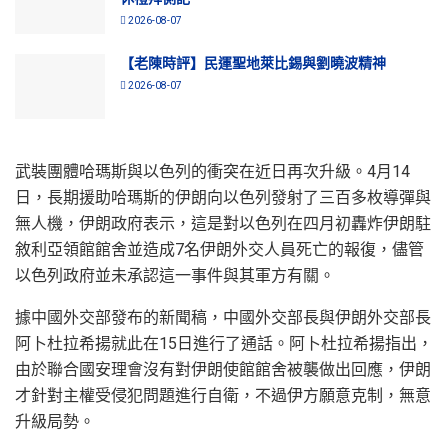
2026-08-07
【老陳時評】民運聖地萊比錫與劉曉波精神
2026-08-07
武裝團體哈瑪斯與以色列的衝突在近日再次升級。4月14
日，長期援助哈瑪斯的伊朗向以色列發射了三百多枚導彈與
無人機，伊朗政府表示，這是對以色列在四月初轟炸伊朗駐
敘利亞領館館舍並造成7名伊朗外交人員死亡的報復，儘管
以色列政府並未承認這一事件與其軍方有關。
據中國外交部發布的新聞稿，中國外交部長與伊朗外交部長
阿卜杜拉希揚就此在15日進行了通話。阿卜杜拉希揚指出，
由於聯合國安理會沒有對伊朗使館館舍被襲做出回應，伊朗
才針對主權受侵犯問題進行自衛，不過伊方願意克制，無意
升級局勢。