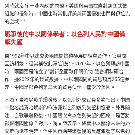
列時就沒有’干涉內政’的問題，美國與英國在應對胡塞武裝
組織的侵犯時，中國也時常批評美英兩國侵犯也門與伊拉克
的空域。”
戰爭後的中以關係學者：以色列人民對中國備
感失望
自1992年中以建交後兩國開始積極展開經貿合作，官員間
互訪頻繁，經常稱彼此爲“朋友”。2017年，以色列拜訪中國
時，兩國更是確立了“創新全面夥伴關係”加強各項科研合
作，據2022年的經貿數據，中以兩國間的貿易額爲255億美
元，中國是以色列第二大的貿易伙伴，僅次於美國。
不過，自哈以戰爭爆發後，以色列外交官員多次指出，中國
不點名譴責哈瑪斯的作法讓以色列感到失望和擔憂。外界關
注，自戰爭爆發後，中國屢次令以色列失望的回應，是否將
影響兩國關係？對此，陶文亞表示，儘管中以關係未來的外
交走向還不明確，但中國自衝突爆發後的反應激發了以色列