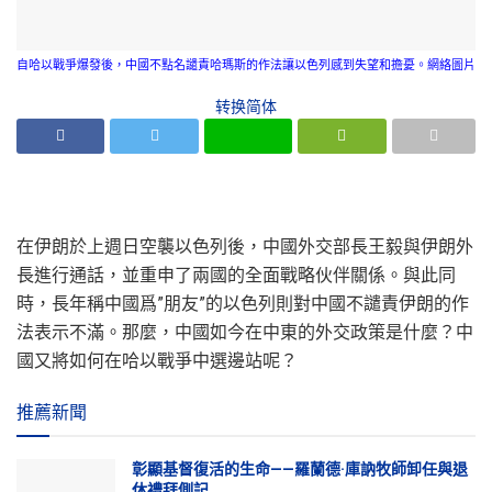
自哈以戰爭爆發後，中國不點名譴責哈瑪斯的作法讓以色列感到失望和擔憂。網絡圖片
转换简体
在伊朗於上週日空襲以色列後，中國外交部長王毅與伊朗外
長進行通話，並重申了兩國的全面戰略伙伴關係。與此同
時，長年稱中國爲”朋友”的以色列則對中國不譴責伊朗的作
法表示不滿。那麼，中國如今在中東的外交政策是什麼？中
國又將如何在哈以戰爭中選邊站呢？
推薦新聞
彰顯基督復活的生命——羅蘭德·庫訥牧師卸任與退
休禮拜側記