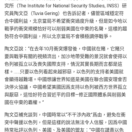
究所（The Institute for National Security Studies, INSS）研
究員陶文亞（Tuvia Gering）也告訴記者，儘管區域穩定符
合中國利益，北京當局不希望衝突過度升級，但是如今哈以
戰爭的衝突規模恰好可以削弱美國在中東的名聲，這樣的趨
勢符合中國利益，所以北京當局不會積極調停戰爭。
陶文亞說：“在去年10月衝突爆發後，中國就在賭，它賭只
要與戰爭有關的視頻流出，加沙地帶受難的景況就會使得以
色列被孤立以及喪失國際支持，情況其實長期而言都是這
樣。……只要以色列看起來越邪惡，以色列的支持者美國就
會顯得越難堪。中國想讓世界知道是美國在聯合國安理會否
決停火協議，中國希望美國因爲支持以色列被西方世界孤立
與厭惡，這恰好符合習近平的目標—修正國際體系與削弱美
國在中東的霸權。”
陶文亞補充談到，中國時常以“不干涉內政”爲由，避免在衝
突中聲援以色列，但是這樣的說法無法令人信服，因爲中國
時常批評以色列、美國、及美國的盟友：“中國在譴責以色