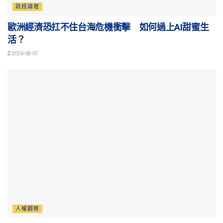
政經論壇
歐洲經濟恐扛不住台海危機衝擊 如何過上AI甜蜜生
活？
2026-08-07
人權觀察