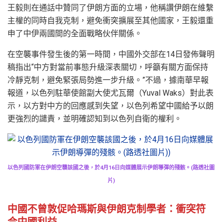
王毅則在通話中贊同了伊朗方面的立場，他稱讚伊朗在維繫
主權的同時自我克制，避免衝突擴展至其他國家，王毅還重
申了中伊兩國間的全面戰略伙伴關係。
在空襲事件發生後的第一時間，中國外交部在14日發佈聲明
稿指出“中方對當前事態升級深表關切，呼籲有關方面保持
冷靜克制，避免緊張局勢進一步升級。”不過，據南華早報
報道，以色列駐華使館副大使尤瓦爾（Yuval Waks）對此表
示，以方對中方的回應感到失望，以色列希望中國給予以朗
更強烈的譴責，並明確認知到以色列自衛的權利。
以色列國防軍在伊朗空襲該國之後，於4月16日向媒體展示伊朗導彈的殘骸。(路透社圖
片)
中國不曾敦促哈瑪斯與伊朗克制學者：衝突符