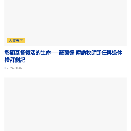
人文天下
彰顯基督復活的生命——羅蘭德·庫訥牧師卸任與退休
禮拜側記
2026-08-07