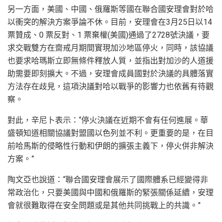
另一方面，美國、中國、俄羅斯等國在聯合國安理會對於哈
以衝突的解決方案爭論不休。目前，安理會在3月25日以14
票贊成、0 票反對、1 票棄權(美國)通過了2728號決議，要
求交戰雙方在齋戒月期間實現加沙地區停火，同時，該協議
也要求哈瑪斯立即無條件釋放人質，並指出對加沙的人道援
助需要即刻擴大。不過，安理會成員國對於決議的具體落實
方法存在歧見，這項決議對哈以戰爭的影響力也依舊有待觀
察。
對此，辛尼卜表示：“停火決議在近期不會有任何進展。華
盛頓知道相關協議對盟國以色列並不利。更重要的是，在目
前哈馬斯的侵略性行動和伊朗的擴張主義下，停火併非解決
方案。”
陶文亞也說道：“聯合國安理會展示了國際體系已經變得非
常政治化，只要美國與中國和俄羅斯的緊張關係延續，安理
會就很難取得在安全問題或是其他共同挑戰上的共識。”