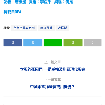
記者：唐緣媛 責編：李亞千 網編：何足
轉載自RFA
標籤:
伊朗空襲以色列
哈以戰爭
哈瑪斯
上一篇文章
含冤的死囚們──從威權濫刑到現代冤案
下一篇文章
中國希望拜登贏或川普勝？