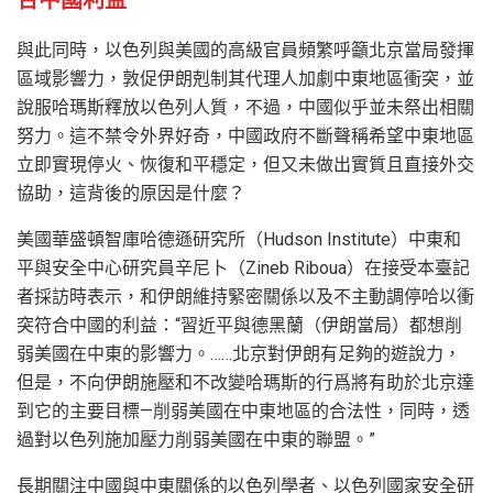
合中國利益
與此同時，以色列與美國的高級官員頻繁呼籲北京當局發揮
區域影響力，敦促伊朗剋制其代理人加劇中東地區衝突，並
說服哈瑪斯釋放以色列人質，不過，中國似乎並未祭出相關
努力。這不禁令外界好奇，中國政府不斷聲稱希望中東地區
立即實現停火、恢復和平穩定，但又未做出實質且直接外交
協助，這背後的原因是什麼？
美國華盛頓智庫哈德遜研究所（Hudson Institute）中東和
平與安全中心研究員辛尼卜（Zineb Riboua）在接受本臺記
者採訪時表示，和伊朗維持緊密關係以及不主動調停哈以衝
突符合中國的利益：“習近平與德黑蘭（伊朗當局）都想削
弱美國在中東的影響力。……北京對伊朗有足夠的遊說力，
但是，不向伊朗施壓和不改變哈瑪斯的行爲將有助於北京達
到它的主要目標—削弱美國在中東地區的合法性，同時，透
過對以色列施加壓力削弱美國在中東的聯盟。”
長期關注中國與中東關係的以色列學者、以色列國家安全研