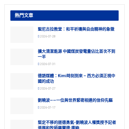
熱門文章
聖尼古拉教堂：和平祈禱與自由精神的象徵
2026-07-28
擴大清潔能源 中國煤炭發電量佔比首次不到
一半
2026-07-31
德語媒體：Kimi時刻到來 – 西方必須正視中
國的成功
2026-07-27
劉曉波——一位與世界緊密相連的信仰先驅
2026-07-17
堅定不移的道德勇氣-劉曉波人權獎授予記者
張展和牧師羅蘭德·庫納