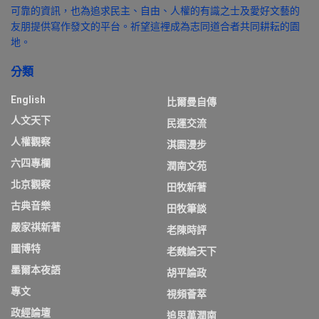
可靠的資訊，也為追求民主、自由、人權的有識之士及愛好文藝的
友朋提供寫作發文的平台。祈望這裡成為志同道合者共同耕耘的園
地。
分類
English
比爾曼自傳
人文天下
民運交流
人權觀察
淇園漫步
六四專欄
潤南文苑
北京觀察
田牧新著
古典音樂
田牧筆談
嚴家祺新著
老陳時評
圖博特
老魏論天下
墨爾本夜語
胡平論政
專文
視頻薈萃
政經論壇
追思萬潤南