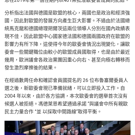
恩在2019年第一個任期內以461票批准歐委會成員的記錄。
分析指出法國與德國是歐盟的核心，兩國也是政治和經濟強
國，因此對歐盟的發展方向產生巨大影響。不過由於法國總
統馬克龍和德國總理朔爾茨這兩位領導人分別在國內政績表
現不佳，因此歐盟中心國家德法國和德國兩國政府在歐盟的
影響力有所下降，這使得今年的歐委會情況出現變化，讓歐
委會一些關鍵職位由較小的歐盟成員國取得，也是由於最近
幾周，歐洲議會各政治黨團因重心向右、甚至向極右轉移而
發生激烈摩擦後的結果。
在經過數周任命和確認會員國提名的 26 位布魯塞爾委員人
選之後，新歐委會現已準備就緒，可以立即投入工作。自
2004 年以來，由於各方協調，本次歐委會的選舉首次沒有
候選人被拒絕。馮德萊恩希望通過承諾 “與議會中所有親歐
民主力量合作 ”並 以採取中間路線“取得平衡。