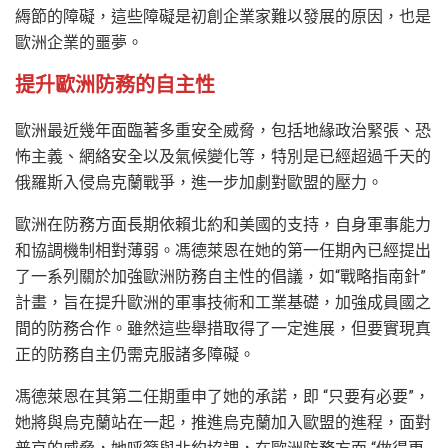
縟節的障礙，這些障礙是初創企業家難以發展的原因，也是
歐洲企業的噩夢。
提升歐洲防務的自主性
歐洲最近幾年面臨著多重安全威脅，包括地緣政治緊張、恐
怖主義、網絡安全以及氣候變化等，特別是已經超過千天的
俄羅斯入侵烏克蘭戰爭，進一步加劇對歐盟的壓力。
歐洲在防務方面長期依賴北約和美國的支持，自身軍事能力
和協調機制相對薄弱。馮德萊恩在她的第一任期內已經提出
了一系列關於加強歐洲防務自主性的倡議，如“戰略指南針”
計畫，旨在提升歐洲的軍事技術和工業基礎，加強成員國之
間的防務合作。雖然這些舉措取得了一定進展，但要實現真
正的防務自主仍需克服諸多障礙。
馮德萊恩在其第二任期重申了她的承諾，即 “只要有必要”，
她將與烏克蘭站在一起，推進烏克蘭加入歐盟的進程，面對