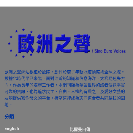
歐洲之聲網站根植於歐陸，創刊於庚子年新冠疫情席捲全球之際。
數據化時代早已來臨，面對浩瀚的知識和信息海洋，太容易迷失方
向。作為長年的媒體工作者，本網刊願為華語世界的讀者傳送平實
可靠的資訊，也為追求民主、自由、人權的有識之士及愛好文藝的
友朋提供寫作發文的平台。祈望這裡成為志同道合者共同耕耘的園
地。
分類
English
比爾曼自傳