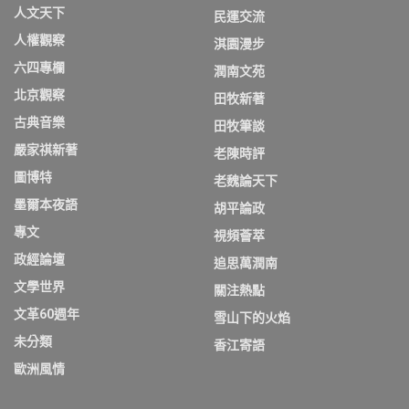
人文天下
民運交流
人權觀察
淇園漫步
六四專欄
潤南文苑
北京觀察
田牧新著
古典音樂
田牧筆談
嚴家祺新著
老陳時評
圖博特
老魏論天下
墨爾本夜語
胡平論政
專文
視頻薈萃
政經論壇
追思萬潤南
文學世界
關注熱點
文革60週年
雪山下的火焰
未分類
香江寄語
歐洲風情