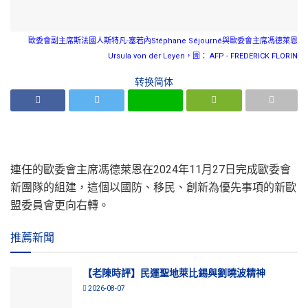
歐委會副主席斯法國人斯特凡-塞若內Stéphane Séjourné與歐委會主席馮德萊恩
Ursula von der Leyen，圖： AFP - FREDERICK FLORIN
转换简体
連任的歐委會主席馮德萊恩在2024年11月27日完成歐委會
新團隊的組建，這個以國防、移民、創新為優先事項的新歐
盟委員會更向右轉。
推薦新聞
【老陳時評】民運聖地萊比錫與劉曉波精神
2026-08-07