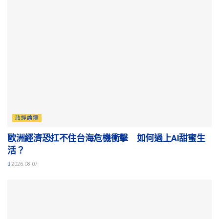
政經論壇
歐洲經濟恐扛不住台海危機衝擊 如何過上AI甜蜜生
活？
2026-08-07