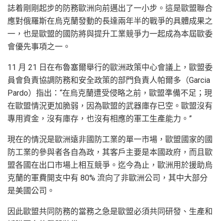
誌着剛剛起步的防務歐洲向前邁出了一小步。這是歐盟聯合
應對俄羅斯在烏克蘭發動的長達兩年半的戰爭的具體成果之
一，也是歐盟的國防將與提升工業競爭力一起成為本屆歐委
會優先事項之一。
11 月 21 日在布魯塞爾舉行的歐洲政策中心會議上，歐盟委
員會負責協調防務和安全政策的部門負責人帕爾多（Garcia
Pardo）指出：“在烏克蘭遭受侵略之前，歐盟準備不足；現
在歐盟情況更加脆弱，因為歐盟的武器庫存已空。歐盟沒有
專用資金，沒有庫存，也沒有相應的軍工生產能力。”
現在的情況是歐洲遠非國防工業的單一市場，歐盟國家的國
防工業的參與者各自為政，其客戶主要是本國政府，而且歐
盟各國在出口市場上相互競爭。迄今為止，歐洲用於援助烏
克蘭的軍費開支中有 80% 流向了非歐洲公司，其中大部分
是美國公司。
因此歐盟共同防務的當務之急是歐盟必須共同研發、生產和