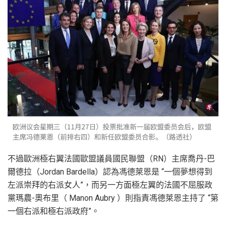
不過歐洲極右翼法國歐盟議員國民聯盟（RN）主席喬丹-巴
爾德拉（Jordan Bardella）認為馮德萊恩是 “一個夢想得到
左派崇拜的右派女人”，而另一方面極左翼的法國不屈服政
黨瑪農-奧布里（ Manon Aubry ）則指責馮德萊恩主持了 “第
一個右派和極右派政府”。