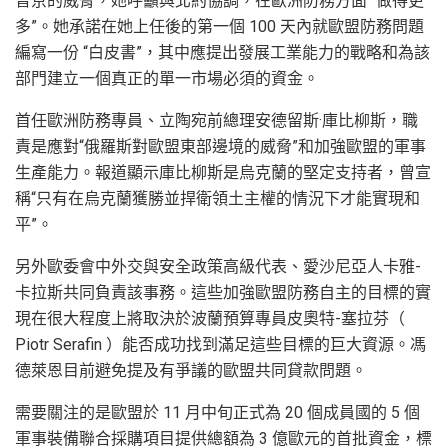
普京的威脅，她呼籲與北約協調，在歐洲防務方面 “做得更
多”。她承諾在她上任後的第一個 100 天內就歐盟防務問題
編寫一份 “白皮書”，其中應提出發展工業能力的戰略和為該
部門建立一個真正的單一市場必須的資金。
首任歐洲防務專員、立陶宛前總理安德留斯·庫比柳斯，職
責是應對“俄羅斯對歐盟東部邊境的威脅”和加強歐盟的軍事
生產能力。報道顯示庫比柳斯是烏克蘭的堅定支持者，曾宣
稱“只有在烏克蘭獲勝並捍衛領土主權的情況下才能實現和
平”。
另外歐委會中外交與安全政策高級代表、愛沙尼亞人卡雅-
卡拉斯共同負責該事務。這些加強歐盟防務自主的目標的實
現在很大程度上將取決於波蘭預算專員皮奧特-塞拉芬（
Piotr Serafin ）能否成功找到滿足這些目標的巨大資源。馮
德萊恩目前避免提及有爭議的歐盟共同貸款問題。
需要關注的是歐盟於 11 月中旬正式為 20 個成員國的 5 個
軍事裝備聯合採購項目提供總額為 3 億歐元的首批資金，標