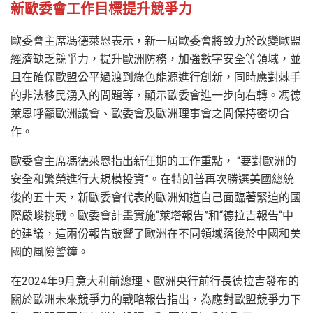
新歐委會工作目標提升競爭力
歐委會主席馮德萊恩表示，新一屆歐委會將致力於改變歐盟
經濟缺乏競爭力，提升歐洲防務，加強數字安全等領域，並
且在確保歐盟公平過渡到綠色能源進行創新，同時應對棘手
的非法移民湧入的問題等，顯示歐委會進一步向右轉。馮德
萊恩呼籲歐洲議會、歐委會及歐洲理事會之間保持密切合
作。
歐委會主席馮德萊恩指出新任期的工作重點， “要對歐洲的
安全和繁榮進行大規模投資”。在特朗普再次勝選美國總統
後的五十天，新歐委會代表的歐洲知道自己面臨著緊迫的國
際嚴峻挑戰。歐委會計畫實施“萊塔報告”和“德拉吉報告“中
的建議，這兩份報告敲響了歐洲在不同領域落後於中國和美
國的風險警鐘。
在2024年9月意大利前總理、歐洲央行前行長德拉吉發布的
關於歐洲未來競爭力的戰略報告指出，為應對歐盟競爭力下