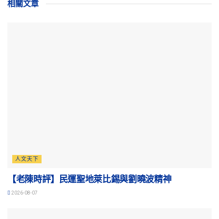
相關
文章
人文天下
【老陳時評】民運聖地萊比錫與劉曉波精神
2026-08-07