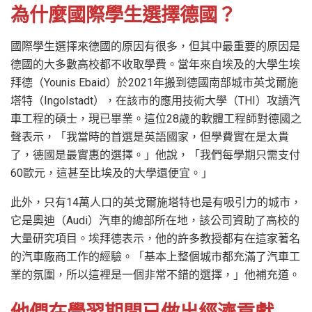
為什麼國際學生選擇德國？
國際學生選擇來德國的原因有很多，但其中最重要的原因是
德國的大多數高校都不收取學費。當年來自埃及的大學生埃
拜德（Younis Ebaid）於2021年搬到德國南部城市英戈爾施
塔特（Ingolstadt），在該市的應用技術大學（THI）攻讀汽
車工程的碩士，現已畢業。這位28歲的軟體工程師對德國之
聲表示，「我當時的首選是英語國家，但學費實在是太貴
了，德國是最實惠的選擇。」他說，「我們每學期只需支付
60歐元，這甚至比埃及的大學還便宜。」
此外，只有14萬人口的英戈爾施塔特也是有吸引力的城市，
它是奧迪（Audi）汽車的總部所在地，該公司資助了高校的
大量研究項目。埃拜德表示，他的許多教授都有在這家著名
的汽車廠商工作的經驗。「基本上整個城市都充滿了汽車工
業的氛圍，所以這裡是一個非常不錯的選擇，」他補充道。