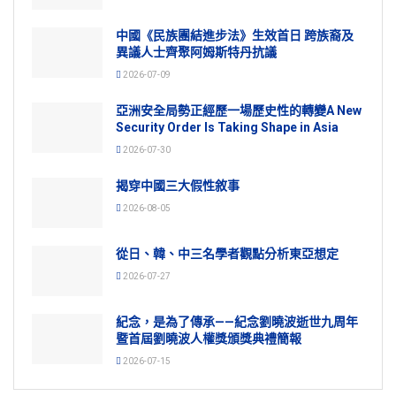
中國《民族團結進步法》生效首日 跨族裔及
異議人士齊聚阿姆斯特丹抗議
2026-07-09
亞洲安全局勢正經歷一場歷史性的轉變A New
Security Order Is Taking Shape in Asia
2026-07-30
揭穿中國三大假性敘事
2026-08-05
從日、韓、中三名學者觀點分析東亞想定
2026-07-27
紀念，是為了傳承——紀念劉曉波逝世九周年
暨首屆劉曉波人權獎頒獎典禮簡報
2026-07-15