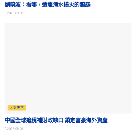
劉曉波：看哪，這隻濡水撲火的鸚鵡
2026-08-06
人文天下
中國全球追稅補財政缺口 鎖定富豪海外資產
2026-08-06