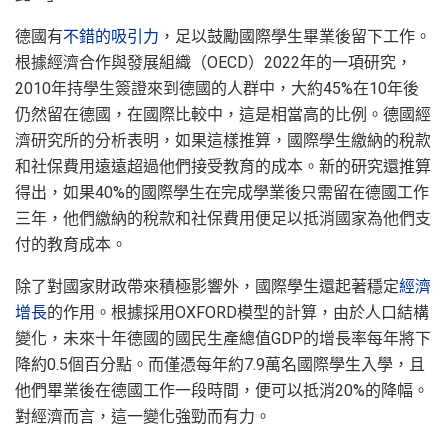
德國有
不錯的吸引力
，足以鼓勵國際學生畢業後留下工作。
根據經濟合作與發展組織（OECD）2022年的一項研究，
2010年持學生簽證來到德國的人群中，大約45%在10年後
仍然留在德國，在國際比較中，這是相當高的比例。德國經
濟研究所的分析表明，如果這樣推算，國際學生繳納的稅款
和社保費用遠遠超過他們接受教育的成本。新的研究還推算
得出，如果40%的國際學生在完成學業後只需留在德國工作
三年，他們繳納的稅款和社保費用便足以抵消國家為他們支
付的教育成本。
除了對國家財政帶來積極影響外，國際學生還起著穩定
經濟
增長
的作用。根據採用OXFORD模型的計算，由於人口結構
變化，未來十年德國的國民生產總值GDP的增長率每年將下
降約0.5個百分點。而僅憑每年約7.9萬名國際學生入學，且
他們畢業後在德國工作一段時間，便可以抵消20%的降幅。
對經濟而言，這一變化強勁而有力。