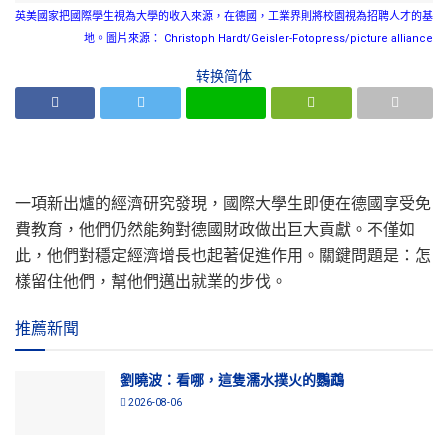
英美國家把國際學生視為大學的收入來源，在德國，工業界則將校園視為招聘人才的基
地。圖片來源： Christoph Hardt/Geisler-Fotopress/picture alliance
转换简体
一項新出爐的經濟研究發現，國際大學生即便在德國享受免
費教育，他們仍然能夠對德國財政做出巨大貢獻。不僅如
此，他們對穩定經濟增長也起著促進作用。關鍵問題是：怎
樣留住他們，幫他們邁出就業的步伐。
推薦新聞
劉曉波：看哪，這隻濡水撲火的鸚鵡
2026-08-06