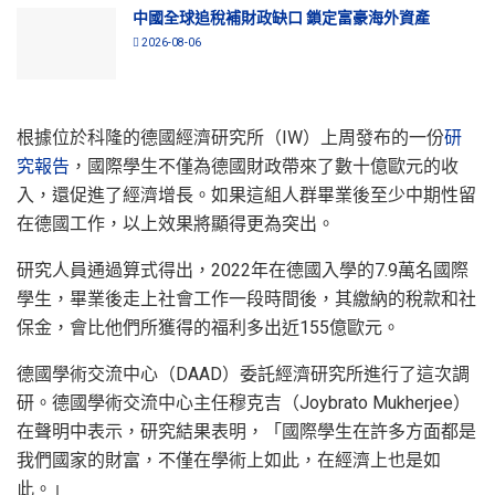
中國全球追稅補財政缺口 鎖定富豪海外資產
2026-08-06
根據位於科隆的德國經濟研究所（IW）上周發布的一份
研
究報告
，國際學生不僅為德國財政帶來了數十億歐元的收
入，還促進了經濟增長。如果這組人群畢業後至少中期性留
在德國工作，以上效果將顯得更為突出。
研究人員通過算式得出，2022年在德國入學的7.9萬名國際
學生，畢業後走上社會工作一段時間後，其繳納的稅款和社
保金，會比他們所獲得的福利多出近155億歐元。
德國學術交流中心（DAAD）委託經濟研究所進行了這次調
研。德國學術交流中心主任穆克吉（Joybrato Mukherjee）
在聲明中表示，研究結果表明，「國際學生在許多方面都是
我們國家的財富，不僅在學術上如此，在經濟上也是如
此。」