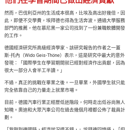
他們在學習期間已做出經濟貢獻
然而，巴伐利亞州的生活成本很高，比埃及高出好幾倍，因
此，即便不交學費，埃拜德也得為生活奔波。通過大學服務
部門的推薦，他在慕尼黑一家公司找到了一份兼職軟體開發
的工作。
德國經濟研究所高級經濟學家、該研究報告的作者之一蓋
斯-托內（Wido Geis-Thöne）表示，這是研究中最大的意外
發現：「國際學生在學習期間就已經對經濟作出貢獻，因為
很大一部分人會半工半讀。」
不過，真正的挑戰在畢業之後。一旦畢業，外國學生就只能
完全依靠自己的力量走上就業市場。
目前，德國汽車行業正經歷低迷階段，何時走出低谷尚無人
知曉。奧迪和大眾汽車公司在過去幾個月裡都公佈了裁員計
劃。
「我剛到德國時，經濟狀況還不錯，」埃拜德回憶道，「但