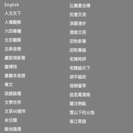
English
比爾曼自傳
人文天下
民運交流
人權觀察
淇園漫步
六四專欄
潤南文苑
北京觀察
田牧新著
古典音樂
田牧筆談
嚴家祺新著
老陳時評
圖博特
老魏論天下
墨爾本夜語
胡平論政
專文
視頻薈萃
政經論壇
追思萬潤南
文學世界
關注熱點
文革60週年
雪山下的火焰
未分類
香江寄語
歐洲風情