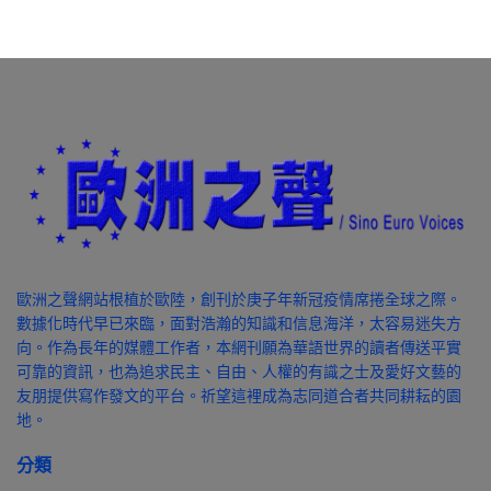
歐洲之聲網站根植於歐陸，創刊於庚子年新冠疫情席捲全球之際。
數據化時代早已來臨，面對浩瀚的知識和信息海洋，太容易迷失方
向。作為長年的媒體工作者，本網刊願為華語世界的讀者傳送平實
可靠的資訊，也為追求民主、自由、人權的有識之士及愛好文藝的
友朋提供寫作發文的平台。祈望這裡成為志同道合者共同耕耘的園
地。
分類