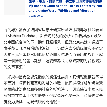
戰爭、高溫、難民危機：失去對自身命運掌控的歐
洲Europe’s Control of Its Fate Is Tested by Iran
and Ukraine Wars, Wildfires and Migration
2026-08-07
《商報》發表了法國智庫蒙田研究所國際事務專家杜沙泰爾
（Mathieu Duchâtel）對台海局勢的分析。作者認為，雖然
北京圍繞台灣的軍事動作日趨頻繁，但對北京來說，通過軍
事手段實現同台灣的政治統一，仍然有太多的風險和不確定
因素。克里姆林宮因低估烏克蘭反抗決心而做出的誤判，就
是一個鮮明的警示訊號。這篇題為《北京狡詐的對台戰略》
的文章寫道：
「如果中國希望避免類似的災難性誤判，其情報機構就不得
不面對一項極其艱巨和複雜的挑戰：他們必須詳細瞭解台灣
民眾的政治意願和整個社會的抵抗決心。因為儘管中國人民
解放軍在軍事上佔有優勢，但就像烏克蘭一樣，台灣也完全
有能力抵禦一場現代版的閃電戰。