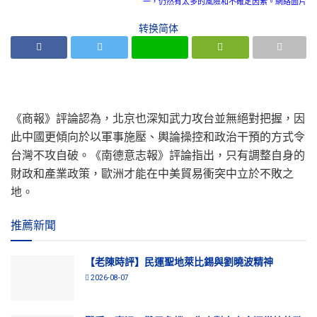
一，仍然有太多的風險和不確定因素。網絡圖片
转换简体
《商報》評論認為，北京也深知武力攻台並無絕對把握，因
此中國更傾向於以軍事施壓、輿論操控和政治干預的方式令
台灣不攻自破。《南德意志報》評論指出，只有調整自身的
財政和產業政策，歐洲才能在中美貿易衝突中立於不敗之
地。
推薦新聞
【老陳時評】民運聖地萊比錫與劉曉波精神
2026-08-07