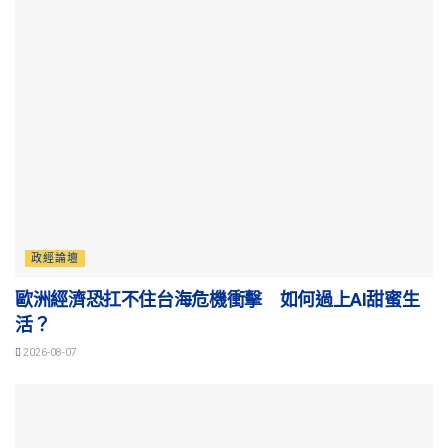
政經論壇
歐洲經濟恐扛不住台海危機衝擊 如何過上AI甜蜜生
活？
2026-08-07