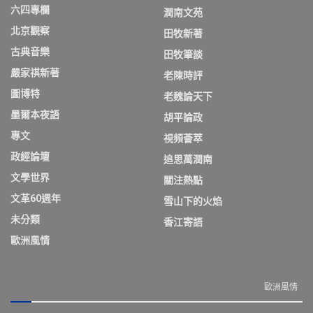
六四專欄
潤南文苑
北京觀察
田牧新著
古典音樂
田牧筆談
嚴家祺新著
老陳時評
圖博特
老魏論天下
墨爾本夜語
胡平論政
專文
視頻薈萃
政經論壇
追思萬潤南
文學世界
關注熱點
文革60週年
雪山下的火焰
未分類
香江寄語
歐洲風情
歐洲風情