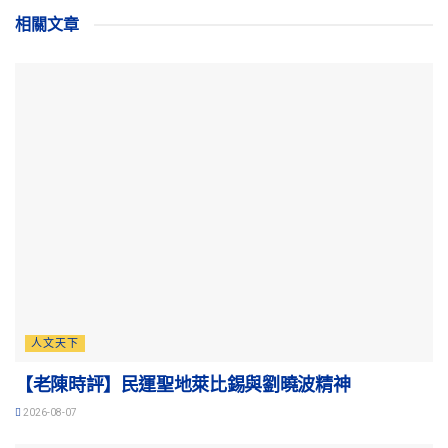
相關
文章
人文天下
【老陳時評】民運聖地萊比錫與劉曉波精神
2026-08-07