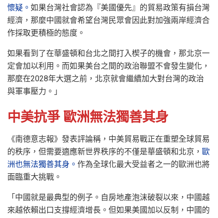
懷疑。
如果台灣社會認為『美國優先』的貿易政策有損台灣
經濟，那麼中國就會希望台灣民眾會因此對加強兩岸經濟合
作採取更積極的態度。
如果看到了在華盛頓和台北之間打入楔子的機會，那北京一
定會加以利用。而如果美台之間的政治聯盟不會發生變化，
那麼在2028年大選之前，北京就會繼續加大對台灣的政治
與軍事壓力。」
中美抗爭 歐洲無法獨善其身
《南德意志報》發表評論稱，中美貿易戰正在重塑全球貿易
的秩序，但需要適應新世界秩序的不僅是華盛頓和北京，
歐
洲也無法獨善其身。
作為全球化最大受益者之一的歐洲也將
面臨重大挑戰。
「中國就是最典型的例子。自房地產泡沫破裂以來，中國越
來越依賴出口支撐經濟增長。但如果美國加以反制，中國的