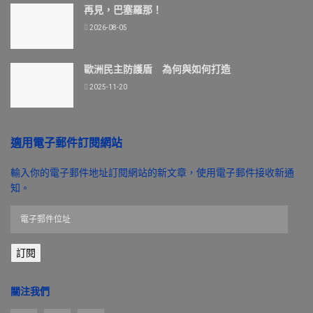
再見，巴塞羅那！
2026-08-05
歐洲民主防護盾 為何與如何打造
2025-11-20
適用電子郵件訂閱網站
輸入你的電子郵件地址訂閱網站的新文章，使用電子郵件接收新通
知。
電
子
郵
訂閱
件
位
址
關注我們