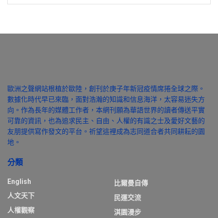
歐洲之聲網站根植於歐陸，創刊於庚子年新冠疫情席捲全球之際。
數據化時代早已來臨，面對浩瀚的知識和信息海洋，太容易迷失方
向。作為長年的媒體工作者，本網刊願為華語世界的讀者傳送平實
可靠的資訊，也為追求民主、自由、人權的有識之士及愛好文藝的
友朋提供寫作發文的平台。祈望這裡成為志同道合者共同耕耘的園
地。
分類
English
比爾曼自傳
人文天下
民運交流
人權觀察
淇園漫步