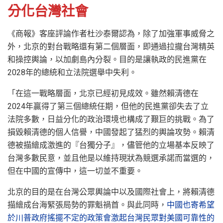
分化台灣社會
《商報》客座評論作者杜沙泰爾認為，除了加強軍事威脅之
外，北京的對台戰略還有第二個層面，即通過拉攏台灣精英
和操控輿論，以加劇島內分裂。目的是讓執政的民進黨在
2028年的總統和立法院選舉中失利。
「在這一戰略層面，北京已經初見成效。雖然賴清德在
2024年贏得了第三個總統任期，但他的民進黨卻失去了立
法院多數，日益分化的政治環境也構成了艱巨的挑戰。為了
損毀賴清德的個人信譽，中國發起了猛烈的輿論攻勢。賴清
德被描繪成激進的『台獨分子』，儘管他的立場基本反映了
台灣多數民意，並且他是以維持現狀為競選承諾而當選的，
但在中國的宣傳中，這一切並不重要。
北京的目的是在台灣公眾輿論中以及國際社會上，將賴清德
描繪成台海緊張局勢的罪魁禍首。與此同時，
中國也寄希望
於川普政府搖擺不定的政策會激起台灣民眾對美國可靠性的