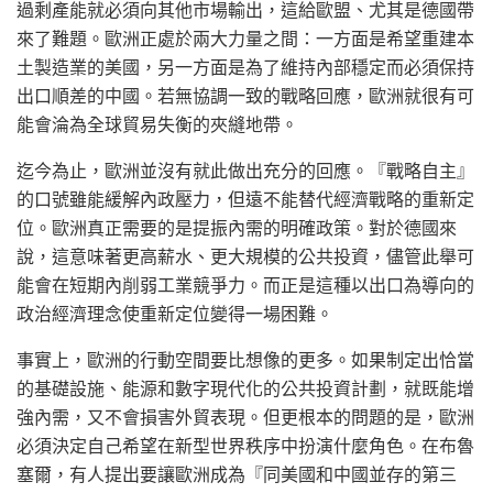
過剩產能就必須向其他市場輸出，這給歐盟、尤其是德國帶
來了難題。歐洲正處於兩大力量之間：一方面是希望重建本
土製造業的美國，另一方面是為了維持內部穩定而必須保持
出口順差的中國。若無協調一致的戰略回應，歐洲就很有可
能會淪為全球貿易失衡的夾縫地帶。
迄今為止，歐洲並沒有就此做出充分的回應。『戰略自主』
的口號雖能緩解內政壓力，但遠不能替代經濟戰略的重新定
位。歐洲真正需要的是提振內需的明確政策。對於德國來
說，這意味著更高薪水、更大規模的公共投資，儘管此舉可
能會在短期內削弱工業競爭力。而正是這種以出口為導向的
政治經濟理念使重新定位變得一場困難。
事實上，歐洲的行動空間要比想像的更多。如果制定出恰當
的基礎設施、能源和數字現代化的公共投資計劃，就既能增
強內需，又不會損害外貿表現。但更根本的問題的是，歐洲
必須決定自己希望在新型世界秩序中扮演什麼角色。在布魯
塞爾，有人提出要讓歐洲成為『同美國和中國並存的第三