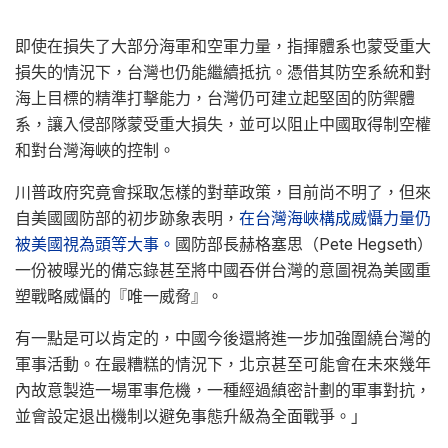
即使在損失了大部分海軍和空軍力量，指揮體系也蒙受重大
損失的情況下，台灣也仍能繼續抵抗。憑借其防空系統和對
海上目標的精準打擊能力，台灣仍可建立起堅固的防禦體
系，讓入侵部隊蒙受重大損失，並可以阻止中國取得制空權
和對台灣海峽的控制。
川普政府究竟會採取怎樣的對華政策，目前尚不明了，但來
自美國國防部的初步跡象表明，
在台灣海峽構成威懾力量仍
被美國視為頭等大事。
國防部長赫格塞思（Pete Hegseth）
一份被曝光的備忘錄甚至將中國吞併台灣的意圖視為美國重
塑戰略威懾的『唯一威脅』。
有一點是可以肯定的，中國今後還將進一步加強圍繞台灣的
軍事活動。在最糟糕的情況下，北京甚至可能會在未來幾年
內故意製造一場軍事危機，一種經過縝密計劃的軍事對抗，
並會設定退出機制以避免事態升級為全面戰爭。」