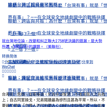
建構台灣「超級豪豬戰略」
聯動、跨區與共振：為什麽「台灣有事」就是「
界有事」？——在全球安全地緣劇變中的戰略抉擇
聯動、跨區與共振：為什麽「台灣有事」就是「
界有事」？——在全球安全地緣劇變中的戰略抉擇
上一個
下一個
就台灣地位論，改變和糾正聯大2758號決議的錯漏，是大勢
人權觀察
所趨，勢在必行的課題。（美聯社）
上一個
下一個
转换简体
人權觀察
高瑜：遵紀守法維權舉報卻連連碰壁
分享到 Facebook
分享到 Twitter
分享到 Line
分享到
WeChat
高瑜：遵紀守法維權舉報卻連連碰壁
聯動、跨區與共振：為什麽「台灣有事」就是「
界有事」？——在全球安全地緣劇變中的戰略抉擇
聯動、跨區與共振：為什麽「台灣有事」就是「
台海衝、危機，從軍事論，崇尚中華智慧：不戰而屈人之兵為
上；自古同室操戈，兄弟鬩牆最為慘烈且甚為平常。所以，不
要過於相信「中國人不打中國人」口號！中共國之殤，在共產
界有事」？——在全球安全地緣劇變中的戰略抉擇
踏上歐洲疆域，我對劉曉波精神遺產的新思考