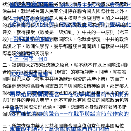
關於烏克蘭的電影
狀況和避免可能造成的惡劣影響；而五十多年來造成的不良政
歐洲思想文化長廊：德國浪漫主義之四：豐饒之
治惡果，就是將台灣人民完全排除在聯合國與國際社會之外。
顯然，違背了聯合國憲章人民主權與自治原則等。加之中共國
–哥尼斯堡的傳奇
歐洲思想文化長廊：德國浪漫主義之四：豐饒之
的霸淩台灣行徑與以此要挾世界各國政府。不論是要與中共國
建交，就得接受（歐美是「認知到」）中共的一中原則（老三
–哥尼斯堡的傳奇
段）；如果能讀一下歐洲版國際法，你就會發現，中共的政治
上一個
下一個
霸淩之下，歐洲法學界，幾乎都避談台灣問題！這就是中共國
際霸淩的顯著惡劣現象。
文學世界
上一個
下一個
二、談到聯大2758號決議之原意，就不能不作以上國際法+聯
合國宗旨+國際事實狀況（現實）的審視評斷。同時，就提案
文學世界
再見，巴塞羅那！
國阿爾巴尼亞（被毛中共稱為歐洲明燈的共產小弟）等而言，
你讓他能夠遵循聯合國憲章宗旨與國際法精神原則，那是癡人
說夢！所以，這項決議案本意和本質上就是共產／民主的非法
再見，巴塞羅那！
和平始於真實的聲音——在戰爭與謊言時代作家的
與非理性的產物與典型，他不可能具有國際法的國際政治包容
+平衡性等國際法理意涵。同時，決議案本身就存在著諸多錯
責任
和平始於真實的聲音——在戰爭與謊言時代作家的
漏與不可接受之處。
三、所謂恢復中華人民共和國聯合國席位和常任理事國席位
責任
水晶般的精神：喬治奧威爾與西班牙內戰