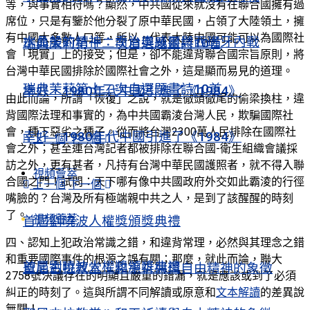
等，與事實相符嗎？顯然，中共國從來就沒有在聯合國擁有過
席位，只是有鑒於他分裂了原中華民國，占領了大陸領土，擁
有中國大多數人口等，所以，代表大陸中國可能可以為國際社
水晶般的精神：喬治奧威爾與西班牙內戰
瑞典茉莉第十二次自選題畫詩10首
會「現實」上的接受；但是，卻不能違背聯合國宗旨原則，將
台灣中華民國排除於國際社會之外，這是顯而易見的道理。
瑞典茉莉第十二次自選題畫詩10首
幸好，1980年代中國引進了《1984》
由此而論，所謂「恢復」之說，就是徹頭徹尾的偷梁換柱，違
背國際法理和事實的，為中共國霸淩台灣人民，欺騙國際社
會，種下惡劣之種子。從而將台灣2300萬人民排除在國際社
幸好，1980年代中國引進了《1984》
上一個
下一個
會之外；甚至連台灣記者都被排除在聯合國-衛生組織會議採
訪之外，更有甚者，凡持有台灣中華民國護照者，就不得入聯
視頻薈萃
合國之門！試問：天下哪有像中共國政府外交如此霸淩的行徑
上一個
下一個
嘴臉的？台灣及所有極端親中共之人，是到了該醒醒的時刻
了。
視頻薈萃
首屆劉曉波人權獎頒獎典禮
四、認知上犯政治常識之錯，和違背常理，必然與其理念之錯
和重要國際事件的根源之誤有關；那麼，就此而論，聯大
首屆劉曉波人權獎頒獎典禮
聖尼古拉教堂：和平祈禱與自由精神的象徵
2758號決議存在的明顯且嚴重的錯漏，就是應該或到了必須
糾正的時刻了。這與所謂不同解讀或原意和
文本解讀
的差異說
無關！