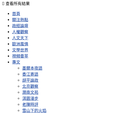
查看所有結果
首頁
關注熱點
政經論壇
人權觀察
人文天下
歐洲風情
文學世界
視頻薈萃
專文
墨爾本夜語
香江寄語
胡平論政
北京觀察
潤南文苑
淇園漫步
老陳時評
雪山下的火焰