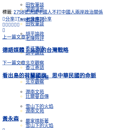
田牧筆談
淇園漫步
標籤:
2758號決議
中國人不打中國人
兩岸政治關係
分享
Tweet
分享
分享
老陳時評
田牧筆談
胡平論政
上一篇文章
老陳時評
香江寄語
德語媒體：北京的台灣戰略
胡平論政
下一篇文章
北京觀察
香江寄語
看出島的荷蘭國旗 思中華民國的命脈
比爾曼自傳
北京觀察
潤南文苑
比爾曼自傳
雪山下的火焰
潤南文苑
黃永森
嚴家祺新著
雪山下的火焰