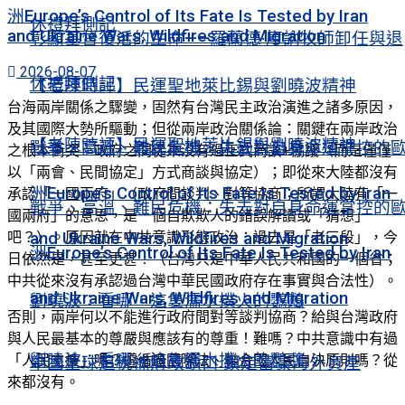
洲Europe’s Control of Its Fate Is Tested by Iran
休禮拜側記
and Ukraine Wars, Wildfires and Migration
彰顯基督復活的生命——羅蘭德·庫訥牧師卸任與退
2026-08-07
休禮拜側記
【老陳時評】民運聖地萊比錫與劉曉波精神
台海兩岸關係之驟變，固然有台灣民主政治演進之諸多原因，
及其國際大勢所驅動；但從兩岸政治關係論：關鍵在兩岸政治
【老陳時評】民運聖地萊比錫與劉曉波精神
戰爭、高溫、難民危機：失去對自身命運掌控的
之根本衝突。政府之間從來沒有過正式商談+協議（而是僅僅
以「兩會、民間協定」方式商談與協定）；即從來大陸都沒有
洲Europe’s Control of Its Fate Is Tested by Iran
承認「一國兩府」（政府間談判、對等協商；所謂大陸有「一
戰爭、高溫、難民危機：失去對自身命運掌控的
國兩府」的意思，是一個自欺欺人的錯誤解讀或「猜想」
and Ukraine Wars, Wildfires and Migration
吧？）。原因就在中共意識形態政治：過去是「老三段」，今
洲Europe’s Control of Its Fate Is Tested by Iran
日依然是，甚至更甚！（台灣只是中華人民共和國的一個省；
中共從來沒有承認過台灣中華民國政府存在事實與合法性）。
and Ukraine Wars, Wildfires and Migration
劉曉波：看哪，這隻濡水撲火的鸚鵡
否則，兩岸何以不能進行政府間對等談判協商？給與台灣政府
與人民最基本的尊嚴與應該有的尊重！難嗎？中共意識中有過
劉曉波：看哪，這隻濡水撲火的鸚鵡
「人民主權」嗎？遵循過國際法、聯合國人民自決原則嗎？從
中國全球追稅補財政缺口 鎖定富豪海外資產
來都沒有。