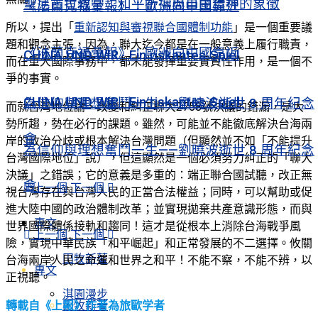
聖尼古拉教堂：和平祈禱與自由精神的象徵
《法蘭克福彙報》：歐洲向中國靠近
所以，提出「
重新認知與審視聯合國體制功能
」是一個重要議
題和觀念主張，因為，聯大迄今都是在一般意義上履行職責，
《法蘭克福彙報》：歐洲向中國靠近
CHINA UND WIR · Ein riskantes Spiel
而在重大國際事務中，都未能發揮重要實質性作用，是一個不
爭的事實。
CHINA UND WIR · Ein riskantes Spiel
為信仰與理想奮鬥一生——劉曉波逝世 8 周年紀念
而就台灣地位論，改變和糾正聯大2758號決議的錯漏，是大
勢所趨，勢在必行的課題。雖然，可能並不能徹底解決台海兩
會
岸的政治分歧或根本解決台灣問題（但顯然並不如「不能提升
為信仰與理想奮鬥一生——劉曉波逝世 8 周年紀念
台灣國際地位」說），但這顯然是一個必須努力糾正的「聯大
決議」之錯誤；它的意義是多重的：端正聯合國試聽，改正無
會
上一個
下一個
視台灣存在與台灣人民的正當合法權益；同時，可以幫助或促
進大陸中國的政治體制改革；並實現拋棄共產意識形態，而與
專文
世界國際體係接軌和趨同！這才是從根本上消除台海戰爭風
上一個
下一個
險，實現中華民族「和平崛起」和正常發展的不二選擇。攸關
田牧新著
台海兩岸人民之命運和世界之和平！不能不察，不能不辨，以
專文
正視聽。
淇園漫步
轉載自《上報》作者為旅歐学者
田牧新著