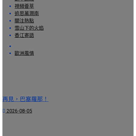
視頻薈萃
追思萬潤南
關注熱點
雪山下的火焰
香江寄語
歐洲風情
再見，巴塞羅那！
2026-08-05