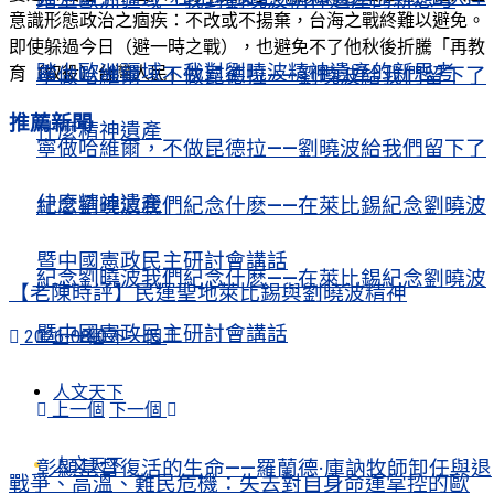
意識形態政治之痼疾：不改或不揚棄，台海之戰終難以避免。
即使躲過今日（避一時之戰），也避免不了他秋後折騰「再教
踏上歐洲疆域，我對劉曉波精神遺產的新思考
育（奴役）台灣人民」。
寧做哈維爾，不做昆德拉——劉曉波給我們留下了
推薦新聞
什麼精神遺產
寧做哈維爾，不做昆德拉——劉曉波給我們留下了
什麼精神遺產
紀念劉曉波我們紀念什麽——在萊比錫紀念劉曉波
暨中國憲政民主研討會講話
紀念劉曉波我們紀念什麽——在萊比錫紀念劉曉波
【老陳時評】民運聖地萊比錫與劉曉波精神
暨中國憲政民主研討會講話
2026-08-07
上一個
下一個
人文天下
上一個
下一個
人文天下
彰顯基督復活的生命——羅蘭德·庫訥牧師卸任與退
戰爭、高溫、難民危機：失去對自身命運掌控的歐