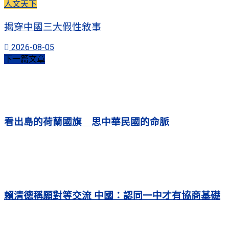
人文天下
揭穿中國三大假性敘事
2026-08-05
下一篇文章
看出島的荷蘭國旗 思中華民國的命脈
賴清德稱願對等交流 中國：認同一中才有協商基礎