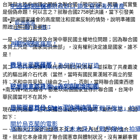
台灣與大陸中共國之關係之聯合國「限定因素」問題，其實隻
中國全球追稅補財政缺口 鎖定富豪海外資產
上一個
下一個
是個偽命題！何以言之？就聯合國2758號決議，當下引發美
國+歐洲國家議會的高度關注和提案反制的情勢，說明準確國
歐洲風情
際政治解讀的重要性：
上一個
下一個
一是，它並沒有涉及台灣中華民國主權地位問題；因為聯合國
歐洲風情
再見，巴塞羅那！
本質上只是「國家間俱樂部」，沒有權利決定誰是國家，誰不
是！
再見，巴塞羅那！
歐洲民主防護盾 為何與如何打造
其二，它只涉及誰可以代表中國之代表權，並採取了共產霸淩
式的驅出蔣介石代表（當然，當時有國民黨漢賊不兩立的堅
持：不和中共妥協（緣由之一）； 否則，當時聯合國東西德
歐洲民主防護盾 為何與如何打造
巴黎開業首日 Shein深陷輿論風暴
+南北韓+南北越等，都是以兩個國家並存於聯合國，台灣中
華民國當可不在其外。
巴黎開業首日 Shein深陷輿論風暴
展示向日葵的土地：艾未未深入「戰爭腹地」拍
現在的問題是，這項決議合法或合情合理嗎？顯然不是，原因
如下：
關於烏克蘭的電影
展示向日葵的土地：艾未未深入「戰爭腹地」拍
一、說聯大2758號決議既不合法（如上所述）更不合情合
理，就是它本身違背了聯合國憲章與體制狀況，沒有兼顧事實