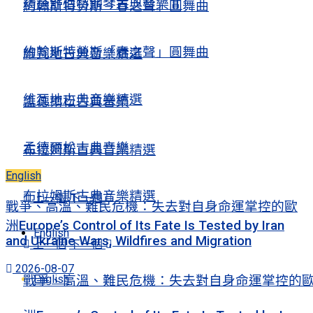
精選舒伯特鋼琴古典音樂Ⅱ
約翰斯特勞斯「春之聲」圓舞曲
約翰斯特勞斯「春之聲」圓舞曲
維瓦地古典音樂精選
維瓦地古典音樂精選
孟德爾松古典音樂
孟德爾松古典音樂
布拉姆斯古典音樂精選
English
布拉姆斯古典音樂精選
上一個
下一個
戰爭、高溫、難民危機：失去對自身命運掌控的歐
洲Europe’s Control of Its Fate Is Tested by Iran
English
and Ukraine Wars, Wildfires and Migration
上一個
下一個
2026-08-07
English
戰爭、高溫、難民危機：失去對自身命運掌控的