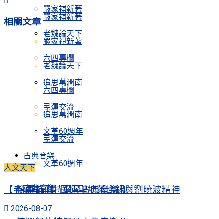
嚴家祺新著
嚴家祺新著
相關
文章
老魏論天下
嚴家祺新著
六四專欄
老魏論天下
追思萬潤南
六四專欄
民運交流
追思萬潤南
文革60週年
民運交流
古典音樂
文革60週年
人文天下
古典音樂
【老陳時評】民運聖地萊比錫與劉曉波精神
精選舒伯特鋼琴古典音樂Ⅱ
2026-08-07