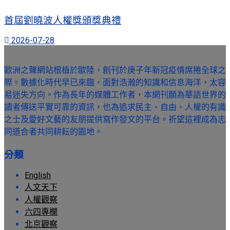
首屆劉曉波人權獎頒獎典禮
2026-07-28
歐洲之聲網站根植於歐陸，創刊於庚子年新冠疫情席捲全球之
際。數據化時代早已來臨，面對浩瀚的知識和信息海洋，太容
易迷失方向。作為長年的媒體工作者，本網刊願為華語世界的
讀者傳送平實可靠的資訊，也為追求民主、自由、人權的有識
之士及愛好文藝的友朋提供寫作發文的平台。祈望這裡成為志
同道合者共同耕耘的園地。
分類
English
人文天下
人權觀察
六四專欄
北京觀察