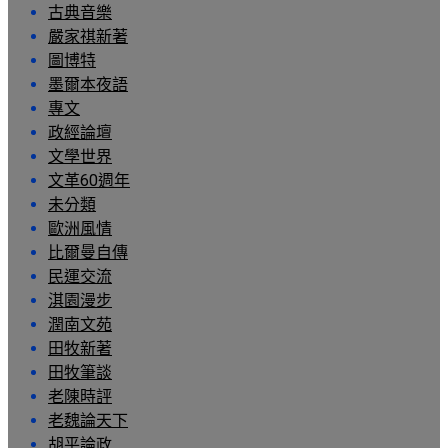
古典音樂
嚴家祺新著
圖博特
墨爾本夜語
專文
政經論壇
文學世界
文革60週年
未分類
歐洲風情
比爾曼自傳
民運交流
淇園漫步
潤南文苑
田牧新著
田牧筆談
老陳時評
老魏論天下
胡平論政