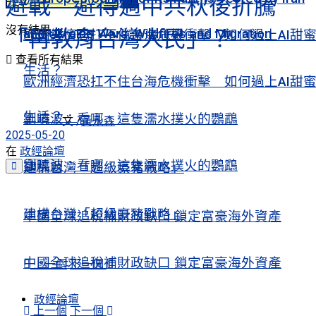
避戰 避得過中共秋後折騰
沒有結果
「再教育台灣人民」？
and Ukraine Wars, Wildfires and Migration
歐洲經濟恐扛不住台海危機衝擊 如何過上AI甜
查看所有結果
生活？
歐洲經濟恐扛不住台海危機衝擊 如何過上AI甜
生活？
劉曉波：看哪，這隻濡水撲火的鸚鵡
文 /
黃永森
2025-05-20
在
政經論壇
劉曉波：看哪，這隻濡水撲火的鸚鵡
建構台灣「超級豪豬戰略」
建構台灣「超級豪豬戰略」
中國全球追稅補財政缺口 鎖定富豪海外資產
中國全球追稅補財政缺口 鎖定富豪海外資產
上一個
下一個
政經論壇
上一個
下一個