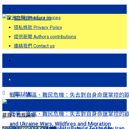
歐洲之聲發刊詞 Eng
關於我們 About us
隱私條款 Privacy Policy
提供新聞 Authors contributions
連絡我們 Contact us
首頁
關注熱點
首頁
關注熱點
戰爭、高溫、難民危機：失去對自身命運掌控的
洲Europe’s Control of Its Fate Is Tested by Iran
戰爭、高溫、難民危機：失去對自身命運掌控的
首頁
政經論壇
and Ukraine Wars, Wildfires and Migration
洲Europe’s Control of Its Fate Is Tested by Iran