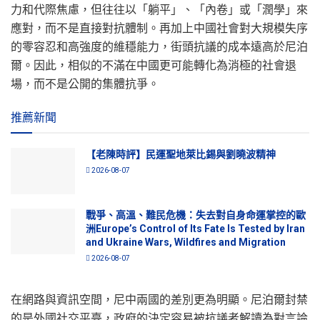
力和代際焦慮，但往往以「躺平」、「內卷」或「潤學」來
應對，而不是直接對抗體制。再加上中國社會對大規模失序
的零容忍和高強度的維穩能力，街頭抗議的成本遠高於尼泊
爾。因此，相似的不滿在中國更可能轉化為消極的社會退
場，而不是公開的集體抗爭。
推薦新聞
【老陳時評】民運聖地萊比錫與劉曉波精神
2026-08-07
戰爭、高溫、難民危機：失去對自身命運掌控的歐
洲Europe’s Control of Its Fate Is Tested by Iran
and Ukraine Wars, Wildfires and Migration
2026-08-07
在網路與資訊空間，尼中兩國的差別更為明顯。尼泊爾封禁
的是外國社交平臺，政府的決定容易被抗議者解讀為對言論