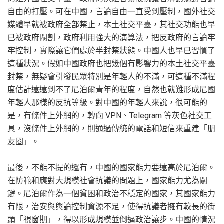
自由的打壓。可在中國，言論自由一直受到壓制，國外社交
媒體早就被政府全部禁止，本土社交平臺，其社交功能也早
已被政府閹割，政府利用強大的演算法，把反政府的言論牢
牢控制，實際讓它們處於半封禁狀態。中國人也早已習慣了
這種狀況。假如中國政府也把幾個有影響力的本土社交平臺
封禁，無疑會引發民眾特別是年輕人的不滿，可這種不滿程
度估計遠遠到不了尼泊爾青年的程度，自然也就難形成尼國
年輕人那樣的反抗等級。對中國的年輕人來說，很可能的
是，有條件上外網的，轉向 VPN、Telegram 等灰色社交工
具，沒條件上外網的，則通過傳統的電話和短信來重建「朋
友圈」。
最後，不能不提的還有，中國的國家能力要遠高於尼泊爾。
在防範和應對大規模社會抗議的問題上，國家能力尤為關
鍵。尼泊爾作為一個貧困和政治不穩定的國家，其國家能力
有限，治安與輿論控制資源不足，使得抗議者擁有較長的街
頭「視窗期」，得以形成規模並倒逼政治讓步。中國的情況