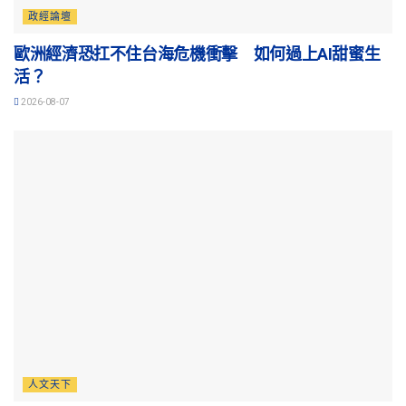
政經論壇
歐洲經濟恐扛不住台海危機衝擊 如何過上AI甜蜜生
活？
2026-08-07
人文天下