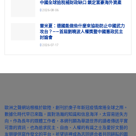
中國全球追稅補財政缺口 鎖定富豪海外資產
2026-08-06
雷米夏：德國能做些什麼來協助防止中國武力
攻台？——首屆劉曉波人權獎暨中國憲政民主
討論會
2026-07-17
歐洲之聲網站根植於歐陸，創刊於庚子年新冠疫情席捲全球之際。
數據化時代早已來臨，面對浩瀚的知識和信息海洋，太容易迷失方
向。作為長年的媒體工作者，本網刊願為華語世界的讀者傳送平實
可靠的資訊，也為追求民主、自由、人權的有識之士及愛好文藝的
友朋提供寫作發文的平台。祈望這裡成為志同道合者共同耕耘的園