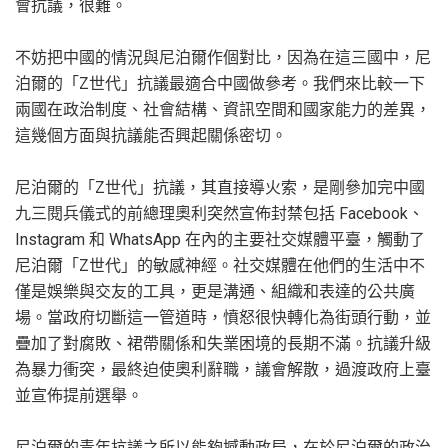
會抗議，很難。
不妨把中國的情況與尼泊爾作個對比，因為在這三國中，尼
泊爾的「Z世代」抗議最適合中國做參考。我們來比較一下
兩國在政治制度、社會結構、資訊空間和國家能力的差異，
這幾個方面與抗議能否興起關係密切。
尼泊爾的「Z世代」抗議，其直接導火索，是剛參加完中國
九三閱兵儀式的前總理奧利突然宣佈封禁包括 Facebook、
Instagram 和 WhatsApp 在內的主要社交媒體平臺，觸動了
尼泊爾「Z世代」的敏感神經。社交媒體在他們的生活中不
僅是娛樂與交友的工具，更是溝通、組織和表達的公共廣
場。當政府切斷這一管道時，憤怒很快轉化為街頭行動，並
疊加了對腐敗、裙帶關係和失業困境的長期不滿。抗議升級
為暴力衝突，最終迫使奧利辭職，議會解散，過渡政府上臺
並宣佈提前選舉。
尼泊爾的青年抗議之所以能夠撼動政局，在於尼泊爾的政治