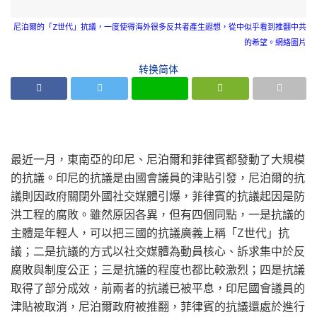
尼泊爾的「Z世代」抗議，一度使得海外很多反共者產生遐想，從中似乎看到推翻中共
的希望。網絡圖片
转换简体
最近一月，東南亞的印尼、尼泊爾和菲律賓都發動了大規模
的抗議。印尼的抗議是由國會議員的津貼引發，尼泊爾的抗
議則因政府關閉外國社交媒體引爆，菲律賓的抗議起因是防
洪工程的腐敗。雖然原因各異，但有四個同點，一是抗議的
主體是年輕人，可以把三國的抗議廣義上稱「Z世代」抗
議；二是抗議的方式以社交媒體為動員核心、訴求集中於反
腐敗與制度公正；三是抗議的程度也都比較激烈；四是抗議
取得了部分成效，前兩者的抗議已被平息，印尼國會議員的
津貼被取消，尼泊爾政府被推翻，菲律賓的抗議還處於進行