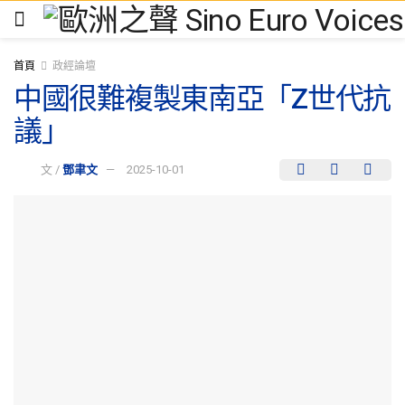
首頁
政經論壇
中國很難複製東南亞「Z世代抗
議」
文 /
鄧聿文
2025-10-01