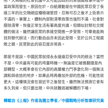
明，大規模的社會抗議不太可能因政府的某個腐敗事件或不
當政策而發生。原因在於，白紙運動是在中國民眾忍受了長
達三年的社交隔絕這種極端管控，忍無可忍之後才上街表示
不滿的。事實上，體制內部對清零政策也強烈不滿，社會對
廢除清零，恢復正常生活有著高度共識。但類似封禁社交媒
體的做法，雖然讓民眾的表達空間進一步受限，可畢竟能夠
找到替代辦法，而行動自由亦未因此受限，至於公共工程腐
敗之類，民眾對此的容忍度非常高。
那是不是說，中國民眾就得永永遠遠忍受中共的統治？當然
不是。中共最有可能的垮臺時機——無論是它被推翻還是內
部轉型，大概率會在它內部的高層權力鬥爭激化到一個無法
調和與收拾的地步，如果此時再疊加外部的危機，可能性就
更大。這種情況會在習近平之後發生，雖然無法預測它會有
多久到來，但只要出現，中共就難逃被解體的下場。
轉載自《上報》作者為獨立學者／中國戰略分析智庫研究員