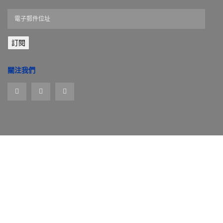
電
子
郵
訂閱
件
位
址
關注我們