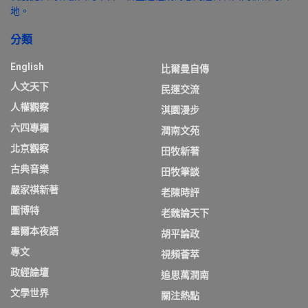
地。
分類
English
比爾曼自傳
人文天下
民運交流
人權觀察
淇園漫步
六四專欄
潤南文苑
北京觀察
田牧新著
古典音樂
田牧筆談
嚴家祺新著
老陳時評
圖博特
老魏論天下
墨爾本夜語
胡平論政
專文
視頻薈萃
政經論壇
追思萬潤南
文學世界
關注熱點