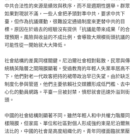
中共合法性的來源是績效與秩序，而不是週期性選舉。群眾
如果對現狀不滿，一些人會把矛頭對準中共，要求中共下
臺，但作為抗議運動，很難設定通過制度來更替中共的目
標。原因在於過去的經驗沒有提供「抗議能帶來成果「的合
理預期。風險與收益的不成比例，會導致大規模街頭抗議的
可能性從一開始就大大降低。
社會結構的差異同樣關鍵。尼泊爾社會相對鬆散，民眾與傳
統精英階層之間隔膜顯著。受過教育的年輕人失業率居高不
下，他們對老一代政客把持的裙帶政治早已失望。由於缺乏
制度化參與管道，他們主要依賴社交媒體形成低門檻、去中
心化的動員網路。平臺一旦被封禁，憤怒就會迅速外溢到街
頭。
中國的社會結構則顯著不同。雖然年輕人和中共權力階層同
樣隔膜，但家庭、單位和社區對個人形成強約束是尼泊爾無
法比的，中國的社會是高度組織化的。青年同樣面臨就業壓