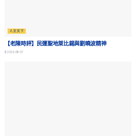
人文天下
【老陳時評】民運聖地萊比錫與劉曉波精神
2026-08-07