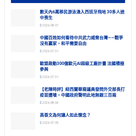
數天內6萬移民游泳湧入西班牙飛地 30多人途
中喪生
2026-08-01
中國百姓如何看待中共武力威脅台灣——戰爭
沒有贏家，和平需要自由
2026-07-31
歐盟啟動300億歐元AI超級工廠計畫 法國積極
參與
2026-07-31
【老陳時評】紐西蘭華裔議員發問外交部長打
疫苗遭嗆，中國政府聲明此地無銀三百兩
2026-08-04
高善文為何讓人如此懷念？
2026-07-09