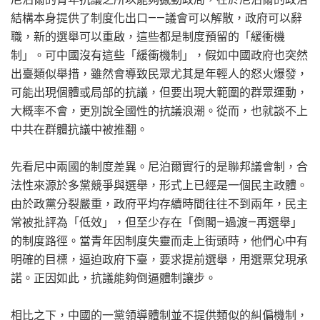
結構本身提供了制度化出口——議會可以解散，政府可以辭
職，新的選舉可以重啟，這些都是制度預留的「緩衝機
制」。可中國沒有這些「緩衝機制」，假如中國政府也突然
出臺類似舉措，雖然會導致民眾尤其是年輕人的怒火爆發，
可能出現個體或局部的抗議，但要出現大範圍的群眾運動，
大概率不會，更別說全國性的抗議浪潮。從而，也就談不上
中共在群體抗議中被推翻。
先看尼中兩國的制度差異。尼泊爾實行的是聯邦議會制，合
法性來源於多黨競爭與選舉，形式上已經是一個民主政體。
由於政黨分裂嚴重，政府平均存續時間往往不到兩年，民主
常被批評為「低效」，但至少存在「倒閣—過渡—再選舉」
的制度路徑。當青年因制度失靈而走上街頭時，他們心中有
明確的目標，逼迫政府下臺，要求提前選舉，用選票兌現承
諾。正因如此，抗議能夠倒逼體制讓步。
相比之下，中國的一黨領導體制並不提供類似的糾偏機制，