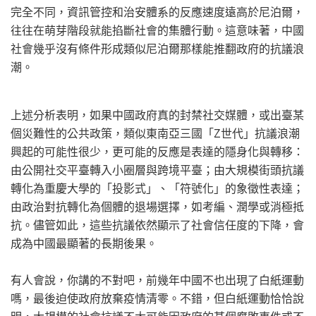
完全不同，資訊管控和治安體系的反應速度遠高於尼泊爾，
往往在萌芽階段就能掐斷社會的集體行動。這意味著，中國
社會幾乎沒有條件形成類似尼泊爾那樣能推翻政府的抗議浪
潮。
上述分析表明，如果中國政府真的封禁社交媒體，或出臺某
個災難性的公共政策，類似東南亞三國「Z世代」抗議浪潮
興起的可能性很少，更可能的反應是表達的隱身化與轉移：
由公開社交平臺轉入小圈層與跨境平臺；由大規模街頭抗議
轉化為重慶大學的「投影式」、「符號化」的象徵性表達；
由政治對抗轉化為個體的退場選擇，如考編、潤學或消極抵
抗。儘管如此，這些抗議依然顯示了社會信任度的下降，會
成為中國最顯著的長期後果。
有人會說，你講的不對吧，前幾年中國不也出現了白紙運動
嗎，最後迫使政府放棄疫情清零。不錯，但白紙運動恰恰說