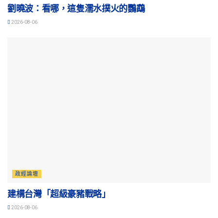
劉曉波：看哪，這隻濡水撲火的鸚鵡
2026-08-06
政經論壇
建構台灣「超級豪豬戰略」
2026-08-06