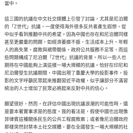
當中。
這三國的抗議在中文社交媒體上引發了討論，尤其是尼泊爾
的「Z世代」抗議，一度使得海外很多反共者產生遐想，從
中似乎看到推翻中共的希望。因為中國也存在和尼泊爾同樣
甚至更嚴重的問題，如經濟萎靡不振，生活成本上升，年輕
人的高失業，腐敗與裙帶關係，政府公共服務不足等，而這
些問題構成了尼泊爾「Z世代」抗議的背景。所以一些人也
期待在中國能夠上演這樣一場大規模的抗議。恰好在印尼和
尼泊爾發生抗議期間，中國出現了重慶大學的投影事件，投
影的文字呼籲民眾起來推翻習近平政權，似乎讓部分不滿習
統治的人士增加了民眾必將起來反對中共的信心。
願望很好，然而，在評估中國出現抗議浪潮的可能性時，還
是要本著實事求是的態度。我的看法是，假使中國也出現像
菲律賓這種關係民生的公共工程腐敗案；或者像尼泊爾政府
那樣突然封禁本土社交媒體，要在全國發生一場大規模的社