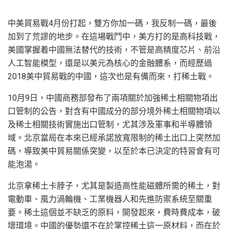
中美貿易戰4月份打起，雙方你加一碼，我反制一碼，最後
加到了荒謬的地步。在這場戰鬥中，美方打的是高科技戰，
美國掌握着中國無法替代的技術，不管是高精度芯片、前沿
人工智能模型，還是以美元為核心的金融體系，而經歷過
2018美中貿易戰的中國，這次也是有備而來，打稀土戰。
10月9日，中國商務部發布了兩項關於加強稀土相關物項出
口管制的公告，對含有中國成分的部分境外稀土相關物項以
及稀土相關技術實施出口管制，尤其涉及軍事和半導體領
域。北京當局在本來已經承諾放寬限制的稀土出口上突然加
碼，導致美中貿易關係突變，以至於本已決定的特習會有可
能泡湯。
北京拿稀土卡脖子，尤其是製造高性能磁體所需的稀土，對
電動車、風力渦輪機、工業機器人和先進防禦系統至關重
要。稀土這個並不缺乏的原料，開發起來，費時費成本，破
壞環境。中國的優勢還不在於掌控稀土這一原材料，而在於