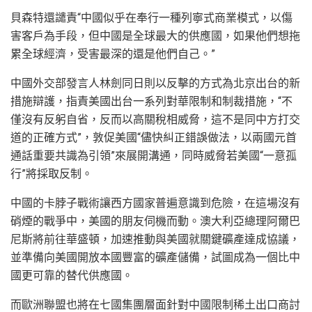
貝森特還譴責“中國似乎在奉行一種列寧式商業模式，以傷
害客戶為手段，但中國是全球最大的供應國，如果他們想拖
累全球經濟，受害最深的還是他們自己。”
中國外交部發言人林劍同日則以反擊的方式為北京出台的新
措施辯護，指責美國出台一系列對華限制和制裁措施，“不
僅沒有反躬自省，反而以高關稅相威脅，這不是同中方打交
道的正確方式”，敦促美國“儘快糾正錯誤做法，以兩國元首
通話重要共識為引領”來展開溝通，同時威脅若美國“一意孤
行”將採取反制。
中國的卡脖子戰術讓西方國家普遍意識到危險，在這場沒有
硝煙的戰爭中，美國的朋友伺機而動。澳大利亞總理阿爾巴
尼斯將前往華盛頓，加速推動與美國就關鍵礦產達成協議，
並準備向美國開放本國豐富的礦產儲備，試圖成為一個比中
國更可靠的替代供應國。
而歐洲聯盟也將在七國集團層面針對中國限制稀土出口商討