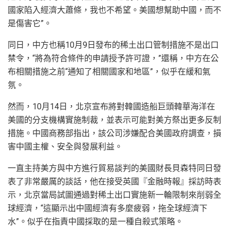
國家陷入經濟大蕭條，我也不希望。美國想幫助中國，而不
是傷害它”。
同日，中方也稱10月9日發布的稀土出口管制措施不是出口
禁令，“將為符合條件的申請授予許可證，”還稱，中方在公
布相關措施之前“通知了相關國家和地區”，似乎在緩和氣
氛。
然而，10月14日，北京宣布將對韓國造船巨頭韓華海洋在
美國的分支機構實施制裁，並表示可能對美方祭出更多反制
措施。中國商務部指出，該公司涉嫌配合美國政府調查，損
害中國主權、安全與發展利益。
一直主持美方與中方進行貿易談判的美國財長貝森特同日發
表了非常嚴厲的談話，他在接受英國『金融時報』採訪時表
示，北京當局試圖通過對稀土出口實施新一輪限制來削弱全
球經濟，“這顯示出中國經濟有多麼疲弱，拖全球經濟下
水”。似乎在指責中國採取的是一種自殺式策略。