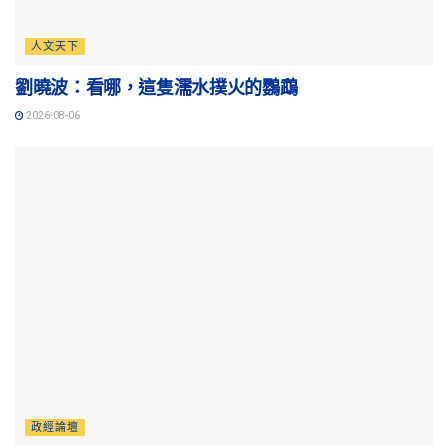
人文天下
劉曉波：看哪，這隻濡水撲火的鸚鵡
2026-08-06
政經論壇