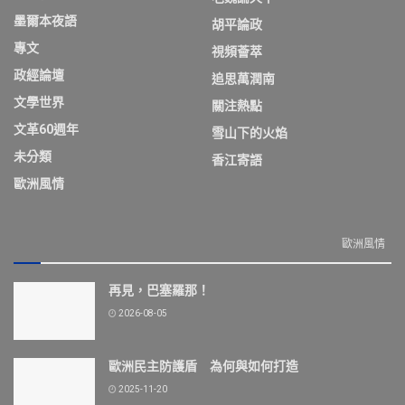
墨爾本夜語
胡平論政
專文
視頻薈萃
政經論壇
追思萬潤南
文學世界
關注熱點
文革60週年
雪山下的火焰
未分類
香江寄語
歐洲風情
歐洲風情
再見，巴塞羅那！
2026-08-05
歐洲民主防護盾 為何與如何打造
2025-11-20