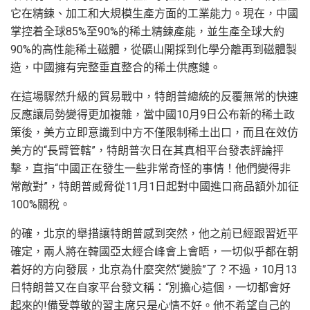
它在精鍊、加工和大規模生產方面的工業能力。現在，中國
掌控着全球85%至90%的稀土精鍊產能，並生產全球大約
90%的高性能稀土磁體，從礦山開採到化學分離再到磁體製
造，中國擁有完整垂直整合的稀土供應鏈。
在這場驟然升級的貿易戰中，特朗普總統的反覆無常的快速
反應讓局勢變得更加複雜，當中國10月9日公布新的稀土政
策後，美方立即意識到中方不僅限制稀土出口，而且在效仿
美方的“長臂管轄”，特朗普次日在其真相平台發表評論抨
擊，直指“中國正在發生一些非常奇怪的事情！他們變得非
常敵對”，特朗普威脅從11月1日起對中國進口商品額外加征
100%關稅。
的確，北京的舉措讓特朗普感到突然，他之前已經跟習近平
確定，兩人將在韓國亞太經合峰會上會晤，一切似乎都在朝
着好的方向發展，北京為什麼突然“變臉”了？不過，10月13
日特朗普又在自家平台發文稱：“別擔心這個，一切都會好
起來的!備受尊敬的習主席只是心情不好。他不希望自己的