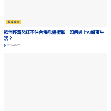
政經論壇
歐洲經濟恐扛不住台海危機衝擊 如何過上AI甜蜜生
活？
2026-08-07