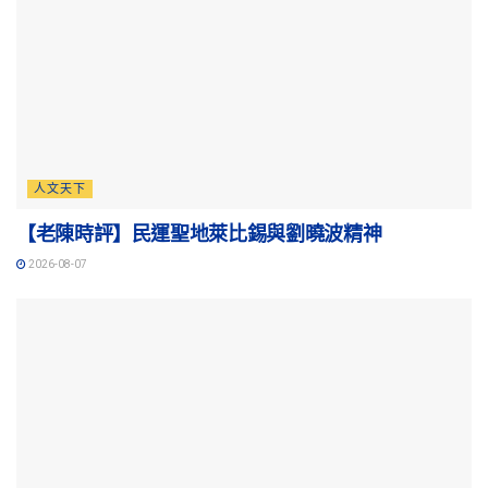
人文天下
【老陳時評】民運聖地萊比錫與劉曉波精神
2026-08-07