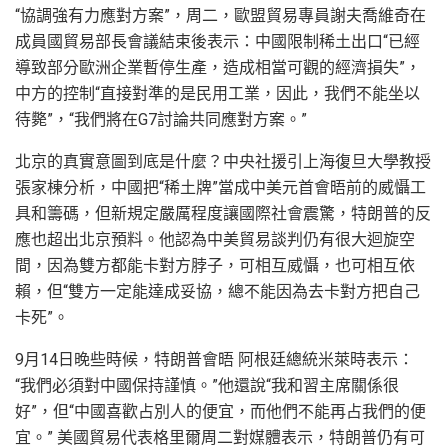
“協調強有力應對方案”，周二，歐盟貿易專員謝夫喬維奇在
成員國貿易部長會議結束後表示：中國限制稀土出口“已經
導致部分歐洲企業暫停生產，造成相當可觀的經濟損失”，
中方的控制“直接對準的是民用工業，因此，我們不能坐以
待斃”，“我們將在G7討論共同應對方案。”
北京的真實意圖到底是什麼？中央社援引上海復旦大學教授
張家棟分析，中國把“稀土牌”當成中美元首會晤前的威懾工
具和籌碼，但新規定嚴厲程度讓國際社會震驚，特朗普的反
應也超出北京預料。他認為中美貿易談判仍有很大迴旋空
間，因為雙方都能卡對方脖子，可相互威懾，也可相互依
賴，但“雙方一定能達成妥協，總不能因為去卡對方把自己
卡死”。
9月14日晚些時候，特朗普會晤 阿根廷總統米萊時表示：
“我們必須對中國保持謹慎。”他還說“我和習主席關係很
好”，但“中國喜歡占別人的便宜，而他們不能再占我們的便
宜。” 美國貿易代表格里爾周二對媒體表示，特朗普仍有可