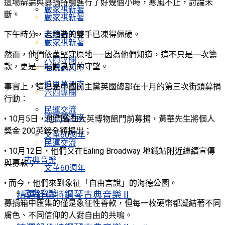
這場辯論與募捐持續進行了好幾個小時，寒風不止，討論未
嚴家祺新著
斷。
嚴家祺新著
老魏論天下
下午時分，志願者的雙手已凍得僵硬。
嚴家祺新著
然而，他們依舊堅守原地——因為他們知道，這不只是一次籌
六四專欄
款，更是一場對良知的守望。
老魏論天下
追思萬潤南
事實上，這已是中國民主黨英國總部在十月的第三次街頭募捐
六四專欄
行動：
民運交流
追思萬潤南
• 10月5日，他們曾在大英博物館門前募捐，黃華先生將個人
獎金 200英鎊全額捐出；
文革60週年
民運交流
• 10月12日，他們又在Ealing Broadway 地鐵站附近繼續宣傳
古典音樂
與募款；
文革60週年
• 而今，他們來到象征「自由言說」的海德公園。
古典音樂
精選舒伯特鋼琴古典音樂Ⅱ
募捐箱中匯集的僅是象征性善款，但每一枚硬幣都凝結著不同
膚色、不同信仰的人對自由的共鳴。