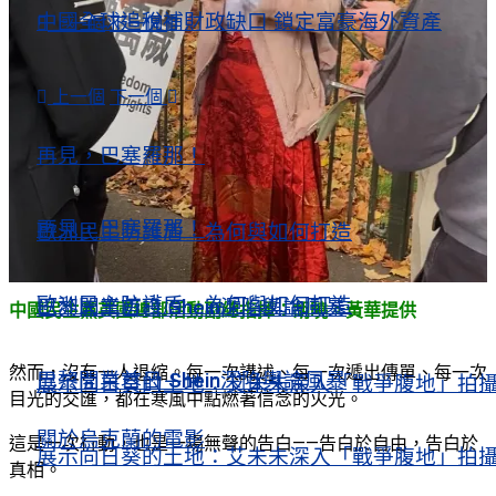
中國全球追稅補財政缺口 鎖定富豪海外資產
上一個
下一個
歐洲風情
上一個
下一個
歐洲風情
再見，巴塞羅那！
再見，巴塞羅那！
歐洲民主防護盾 為何與如何打造
歐洲民主防護盾 為何與如何打造
巴黎開業首日 Shein深陷輿論風暴
中國民主黨英國總部活動副總指揮：胡曉。黃華提供
然而，沒有一人退縮。每一次講述、每一次遞出傳單、每一次
巴黎開業首日 Shein深陷輿論風暴
展示向日葵的土地：艾未未深入「戰爭腹地」拍
目光的交匯，都在寒風中點燃著信念的火光。
關於烏克蘭的電影
這是一次行動，也是一場無聲的告白——告白於自由，告白於
展示向日葵的土地：艾未未深入「戰爭腹地」拍
真相。