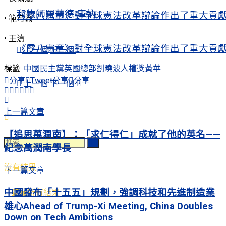
和牧師羅蘭德·庫納
《零八憲章》對全球憲法改革辯論作出了重大貢
• 範可為
• 王濤
《零八憲章》對全球憲法改革辯論作出了重大貢
上一個
下一個
標籤:
中國民主黨英國總部
劉曉波人權獎
黃華
分享
Tweet
分享
分享
上一個
下一個
上一篇文章
【追思萬潤南】：「求仁得仁」成就了他的英名——
紀念萬潤南學長
沒有結果
下一篇文章
中國發布「十五五」規劃，強調科技和先進制造業
查看所有結果
雄心Ahead of Trump-Xi Meeting, China Doubles
Down on Tech Ambitions