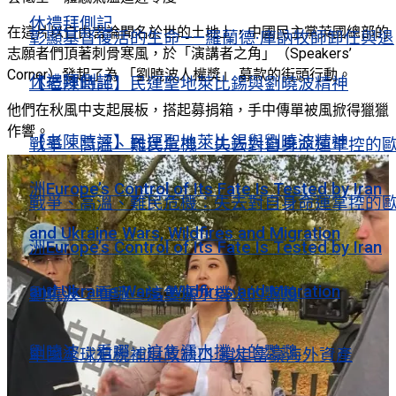
休禮拜側記
在這片以自由言論聞名於世的土地上，中國民主黨英國總部的
彰顯基督復活的生命——羅蘭德·庫訥牧師卸任與退
志願者們頂著刺骨寒風，於「演講者之角」（Speakers’
Corner）發起了為 「劉曉波人權獎」 募款的街頭行動。
休禮拜側記
【老陳時評】民運聖地萊比錫與劉曉波精神
他們在秋風中支起展板，搭起募捐箱，手中傳單被風掀得獵獵
作響。
【老陳時評】民運聖地萊比錫與劉曉波精神
戰爭、高溫、難民危機：失去對自身命運掌控的
洲Europe’s Control of Its Fate Is Tested by Iran
戰爭、高溫、難民危機：失去對自身命運掌控的
and Ukraine Wars, Wildfires and Migration
洲Europe’s Control of Its Fate Is Tested by Iran
and Ukraine Wars, Wildfires and Migration
劉曉波：看哪，這隻濡水撲火的鸚鵡
劉曉波：看哪，這隻濡水撲火的鸚鵡
中國全球追稅補財政缺口 鎖定富豪海外資產