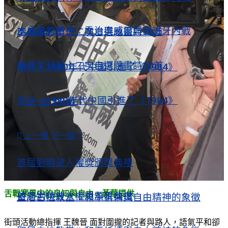
水晶般的精神：喬治奧威爾與西班牙內戰
瑞典茉莉第十二次自選題畫詩10首
瑞典茉莉第十二次自選題畫詩10首
幸好，1980年代中國引進了《1984》
幸好，1980年代中國引進了《1984》
上一個
下一個
視頻薈萃
上一個
下一個
視頻薈萃
首屆劉曉波人權獎頒獎典禮
舌戰寒風中的良知與自由。黃華提供
首屆劉曉波人權獎頒獎典禮
聖尼古拉教堂：和平祈禱與自由精神的象徵
街頭活動總指揮 王魏晉 面對圍攏的記者與路人，語氣平和卻