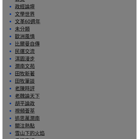
政經論壇
文學世界
文革60週年
未分類
歐洲風情
比爾曼自傳
民運交流
淇園漫步
潤南文苑
田牧新著
田牧筆談
老陳時評
老魏論天下
胡平論政
視頻薈萃
追思萬潤南
關注熱點
雪山下的火焰