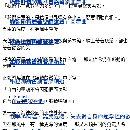
精選舒伯特鋼琴古典音樂Ⅱ
約翰斯特勞斯「春之聲」圓舞曲
「我們不在意數字的多少，」 一位黨員微笑著說，
「我們在意的，是這個世界還有多少人，願意傾聽真相。」
約翰斯特勞斯「春之聲」圓舞曲
維瓦地古典音樂精選
自由的溫度：在寒風中呼吸
天色漸暗，志願者們收起展板與募捐箱，臉上帶著疲憊，卻也
維瓦地古典音樂精選
孟德爾松古典音樂
帶著從容的笑。
寒冷的空氣中，他們的呼吸化作白霧——那是信念仍在跳動的
孟德爾松古典音樂
布拉姆斯古典音樂精選
證明。
正如劉曉波在《無敵的微笑》中所寫：
布拉姆斯古典音樂精選
上一個
下一個
「自由的靈魂不會因恐懼而沈默，
English
它會在最寒冷的地方，繼續呼吸。」
上一個
下一個
這一天，海德公園的風格外刺骨。
English
戰爭、高溫、難民危機：失去對自身命運掌控的
但在那風中，有一種更深的溫度——那是人類共同的勇氣與希