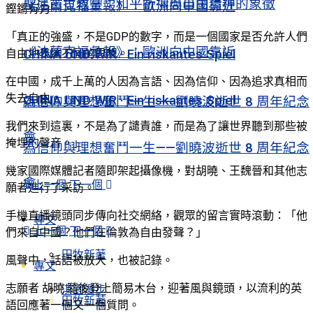
聖尼古拉教堂：和平祈禱與自由精神的象徵
《法蘭克福彙報》：歐洲向中國靠近
鏗鏘有力：
「真正的強盛，不是GDP的數字，而是一個國家是否允許人們
《法蘭克福彙報》：歐洲向中國靠近
CHINA UND WIR · Ein riskantes Spiel
自由地表達不同的思想。
在中國，成千上萬的人因為言語、因為信仰、因為追求真相而
失去自由。
CHINA UND WIR · Ein riskantes Spiel
為信仰與理想奮鬥一生——劉曉波逝世 8 周年紀念
我們來到這裏，不是為了譴責誰，而是為了讓世界聽到那些被
會
掩埋的聲音。」
為信仰與理想奮鬥一生——劉曉波逝世 8 周年紀念
幾家國際媒體記者隨即架起攝像機，對胡曉、王魏晉和其他志
會
上一個
下一個
願者進行了采訪。
手機直播鏡頭同步傳向社交網絡，觀眾的留言實時滾動：「他
專文
上一個
下一個
們來自中國？他們在倫敦為自由發聲？」
田牧新著
風聲中，話語被放大，也被記錄。
專文
志願者 胡曉 隨後登上簡易木台，迎著風與鏡頭，以流利的英
淇園漫步
田牧新著
語回應著一個又一個質問。