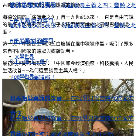
關於烏克蘭的電影
歐洲思想文化長廊：德國浪漫主義之四：豐饒之
舌戰群儒：思想的火焰與媒體的鏡頭
海德公園的「演講者之角」自十九世紀以來，一直是自由言說
–哥尼斯堡的傳奇
的象征。那裏的空氣，似乎永遠帶著辯論的火氣與思想的溫
歐洲思想文化長廊：德國浪漫主義之四：豐饒之
度。
–哥尼斯堡的傳奇
上一個
下一個
這一天，中國民主黨的藍白旗幟在風中獵獵作響，吸引了眾多
來自不同國家的聽眾與媒體記者。
文學世界
上一個
下一個
最初的提問帶著疑惑：「中國如今經濟強盛，科技騰飛，人民
生活改善——為何還要談民主與人權？」
文學世界
再見，巴塞羅那！
再見，巴塞羅那！
和平始於真實的聲音——在戰爭與謊言時代作家的
責任
和平始於真實的聲音——在戰爭與謊言時代作家的
責任
水晶般的精神：喬治奧威爾與西班牙內戰