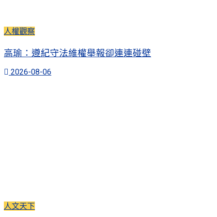
人權觀察
高瑜：遵紀守法維權舉報卻連連碰壁
2026-08-06
人文天下