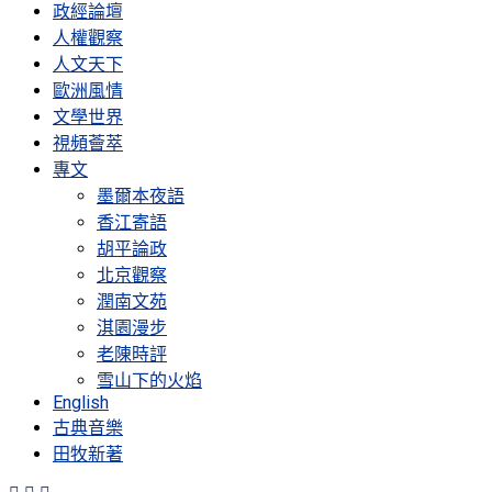
政經論壇
人權觀察
人文天下
歐洲風情
文學世界
視頻薈萃
專文
墨爾本夜語
香江寄語
胡平論政
北京觀察
潤南文苑
淇園漫步
老陳時評
雪山下的火焰
English
古典音樂
田牧新著