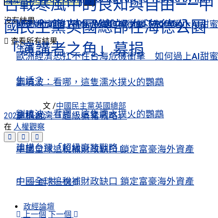
舌戰寒風中的良知與自由——中
沒有結果
國民主黨英國總部在海德公園
and Ukraine Wars, Wildfires and Migration
歐洲經濟恐扛不住台海危機衝擊 如何過上AI甜
查看所有結果
「演講者之角」募捐
生活？
歐洲經濟恐扛不住台海危機衝擊 如何過上AI甜
生活？
劉曉波：看哪，這隻濡水撲火的鸚鵡
文 /
中國民主黨英國總部
劉曉波：看哪，這隻濡水撲火的鸚鵡
建構台灣「超級豪豬戰略」
2025-10-30
在
人權觀察
建構台灣「超級豪豬戰略」
中國全球追稅補財政缺口 鎖定富豪海外資產
中國全球追稅補財政缺口 鎖定富豪海外資產
上一個
下一個
政經論壇
上一個
下一個