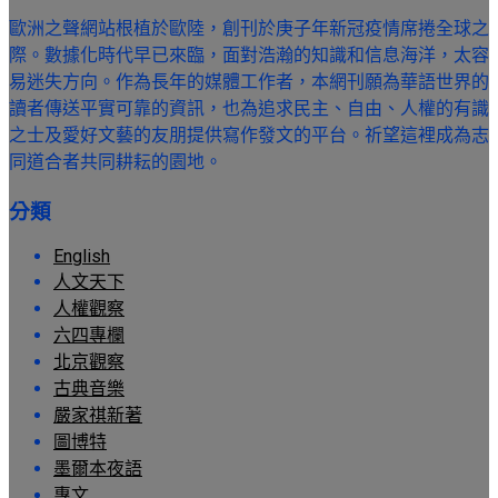
歐洲之聲網站根植於歐陸，創刊於庚子年新冠疫情席捲全球之
際。數據化時代早已來臨，面對浩瀚的知識和信息海洋，太容
易迷失方向。作為長年的媒體工作者，本網刊願為華語世界的
讀者傳送平實可靠的資訊，也為追求民主、自由、人權的有識
之士及愛好文藝的友朋提供寫作發文的平台。祈望這裡成為志
同道合者共同耕耘的園地。
分類
English
人文天下
人權觀察
六四專欄
北京觀察
古典音樂
嚴家祺新著
圖博特
墨爾本夜語
專文