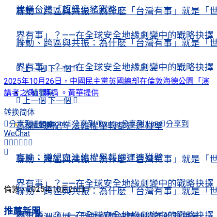
建構台灣「超級豪豬戰略」
聯動、跨區與共振：為什麽「台灣有事」就是「
界有事」？——在全球安全地緣劇變中的戰略抉擇
聯動、跨區與共振：為什麽「台灣有事」就是「
界有事」？——在全球安全地緣劇變中的戰略抉擇
上一個
下一個
2025年10月26日，中國民主黨英國總部在倫敦海德公園「演
人權觀察
講者之角」募捐 。黃華提供
上一個
下一個
转换简体
分享到 Facebook
分享到 Twitter
分享到 Line
分享到
人權觀察
高瑜：遵紀守法維權舉報卻連連碰壁
WeChat
高瑜：遵紀守法維權舉報卻連連碰壁
聯動、跨區與共振：為什麽「台灣有事」就是「
界有事」？——在全球安全地緣劇變中的戰略抉擇
倫敦，2025年10月26日。
聯動、跨區與共振：為什麽「台灣有事」就是「
推薦新聞
界有事」？——在全球安全地緣劇變中的戰略抉擇
踏上歐洲疆域，我對劉曉波精神遺產的新思考