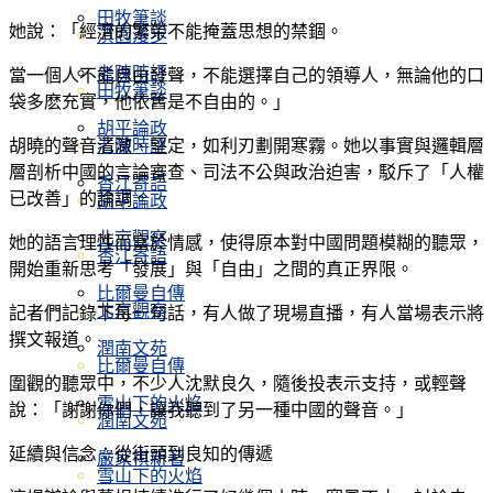
田牧筆談
她說：「經濟的繁榮不能掩蓋思想的禁錮。
淇園漫步
老陳時評
當一個人不能自由發聲，不能選擇自己的領導人，無論他的口
田牧筆談
袋多麽充實，他依舊是不自由的。」
胡平論政
老陳時評
胡曉的聲音清澈、堅定，如利刃劃開寒霧。她以事實與邏輯層
層剖析中國的言論審查、司法不公與政治迫害，駁斥了「人權
香江寄語
已改善」的論調。
胡平論政
北京觀察
她的語言理性而富於情感，使得原本對中國問題模糊的聽眾，
香江寄語
開始重新思考「發展」與「自由」之間的真正界限。
比爾曼自傳
北京觀察
記者們記錄下每一句話，有人做了現場直播，有人當場表示將
撰文報道。
潤南文苑
比爾曼自傳
圍觀的聽眾中，不少人沈默良久，隨後投表示支持，或輕聲
雪山下的火焰
說：「謝謝你們，讓我聽到了另一種中國的聲音。」
潤南文苑
延續與信念：從街頭到良知的傳遞
嚴家祺新著
雪山下的火焰