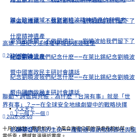
踏上歐洲疆域，我對劉曉波精神遺產的新思考
寧做哈維爾，不做昆德拉——劉曉波給我們留下了
什麼精神遺產
寧做哈維爾，不做昆德拉——劉曉波給我們留下了
高瑜：遵紀守法維權舉報卻連連碰壁
2026-08-06
什麼精神遺產
紀念劉曉波我們紀念什麽——在萊比錫紀念劉曉波
暨中國憲政民主研討會講話
紀念劉曉波我們紀念什麽——在萊比錫紀念劉曉波
暨中國憲政民主研討會講話
上一個
下一個
聯動、跨區與共振：為什麽「台灣有事」就是「世
界有事」？——在全球安全地緣劇變中的戰略抉擇
人文天下
上一個
下一個
2026-08-05
十月的倫敦，寒意如刃。冷風自海德公園的深處卷起枯葉，烏
人文天下
彰顯基督復活的生命——羅蘭德·庫訥牧師卸任與退
雲低垂，體感氣溫逼近零度。