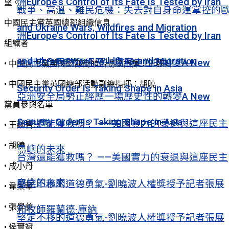
洲Europe’s Control of Its Fate Is Tested by Iran
望。
戰爭、高溫、難民危機：失去對自身命運掌控的
中國民主黨英國總部組織信息
and Ukraine Wars, Wildfires and Migration
洲Europe’s Control of Its Fate Is Tested by Iran
組織者
and Ukraine Wars, Wildfires and Migration
亞洲安全局勢正經歷一場歷史性的轉變A New
• 中國民主黨英國總部街頭活動總指揮：王魏晉
• 中國民主黨英國總部活動副總指揮：胡曉
Security Order Is Taking Shape in Asia
亞洲安全局勢正經歷一場歷史性的轉變A New
黨員參與名單
Security Order Is Taking Shape in Asia
台灣還能獲救嗎？ ——美國實力的衰退與這座民主
• 王魏晉
• 胡曉
島嶼的未來
台灣還能獲救嗎？ ——美國實力的衰退與這座民主
• 成小丹
島嶼的未來
堅定不移的道德勇氣-劉曉波人權獎授予記者張展
• 韋崇華
• 張學美
和牧師羅蘭德·庫納
堅定不移的道德勇氣-劉曉波人權獎授予記者張展
• 侯爾斌