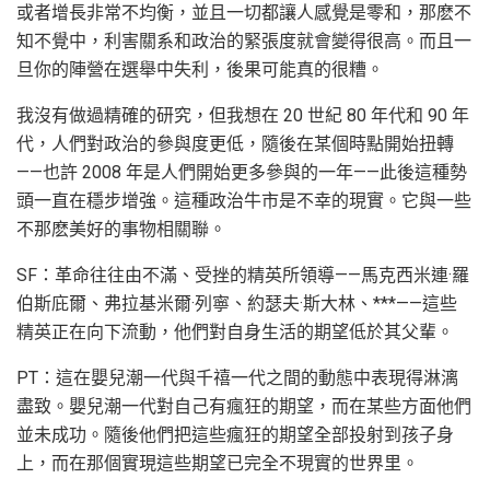
或者增長非常不均衡，並且一切都讓人感覺是零和，那麽不
知不覺中，利害關系和政治的緊張度就會變得很高。而且一
旦你的陣營在選舉中失利，後果可能真的很糟。
我沒有做過精確的研究，但我想在 20 世紀 80 年代和 90 年
代，人們對政治的參與度更低，隨後在某個時點開始扭轉
——也許 2008 年是人們開始更多參與的一年——此後這種勢
頭一直在穩步增強。這種政治牛市是不幸的現實。它與一些
不那麽美好的事物相關聯。
SF：革命往往由不滿、受挫的精英所領導——馬克西米連·羅
伯斯庇爾、弗拉基米爾·列寧、約瑟夫·斯大林、***——這些
精英正在向下流動，他們對自身生活的期望低於其父輩。
PT：這在嬰兒潮一代與千禧一代之間的動態中表現得淋漓
盡致。嬰兒潮一代對自己有瘋狂的期望，而在某些方面他們
並未成功。隨後他們把這些瘋狂的期望全部投射到孩子身
上，而在那個實現這些期望已完全不現實的世界里。