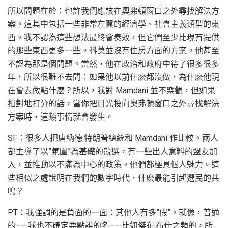
所以問題在於：也許我們應該在奧弗頓窗口之外尋找解決方
案。這其中包括一些非常左翼的經濟學、社會主義類型的東
西。我不認為這些想法最終會奏效，但它們至少比現有提供
的那些東西更多一些。科莫並沒有住房方面的方案。他甚至
不認為那是個問題。當然，他在政治和政府中待了很多很多
年，所以很難不去問：如果他以前什麽都沒做，為什麽他現
在會去做點什麽？所以，我對 Mamdani 並不樂觀，但如果
相對地打分的話，當你把目光投向奧弗頓窗口之外尋找解決
方案時，這類事情就會發生。
SF：很多人把唐納德·特朗普總統和 Mamdani 作比較。兩人
都主導了以”氛圍”為基礎的競選，有一些出人意料的盟友加
入，並推動以不滿為中心的政策。他們都極具個人魅力。這
些相似之處說明在我們的數字時代，什麽最能引起選民的共
鳴？
PT：我強調的是負面的一面：其他人有多”假”。就像，普通
的——我也不確定要點誰的名——比如傑布·布什之類的，所