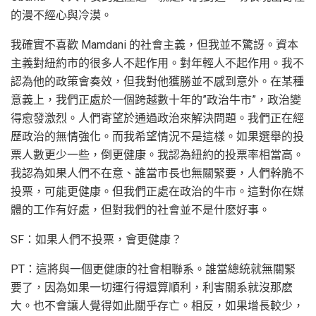
的漫不經心與冷漠。
我確實不喜歡 Mamdani 的社會主義，但我並不驚訝。資本
主義對紐約市的很多人不起作用。對年輕人不起作用。我不
認為他的政策會奏效，但我對他獲勝並不感到意外。在某種
意義上，我們正處於一個跨越數十年的”政治牛市”，政治變
得愈發激烈。人們寄望於通過政治來解決問題。我們正在經
歷政治的無情強化。而我希望情況不是這樣。如果選舉的投
票人數更少一些，倒更健康。我認為紐約的投票率相當高。
我認為如果人們不在意、誰當市長也無關緊要，人們幹脆不
投票，可能更健康。但我們正處在政治的牛市。這對你在媒
體的工作有好處，但對我們的社會並不是什麽好事。
SF：如果人們不投票，會更健康？
PT：這將與一個更健康的社會相聯系。誰當總統就無關緊
要了，因為如果一切運行得還算順利，利害關系就沒那麽
大。也不會讓人覺得如此關乎存亡。相反，如果增長較少，