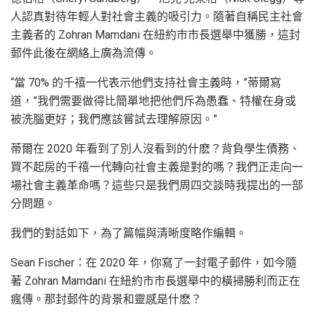
人認真對待年輕人對社會主義的吸引力。隨著自稱民主社會
主義者的 Zohran Mamdani 在紐約市市長選舉中獲勝，這封
郵件此後在網絡上廣為流傳。
“當 70% 的千禧一代表示他們支持社會主義時，”蒂爾寫
道，”我們需要做得比簡單地把他們斥為愚蠢、特權在身或
被洗腦更好；我們應該嘗試去理解原因。”
蒂爾在 2020 年看到了別人沒看到的什麽？背負學生債務、
買不起房的千禧一代轉向社會主義是對的嗎？我們正走向一
場社會主義革命嗎？這些只是我們周四交談時我提出的一部
分問題。
我們的對話如下，為了篇幅與清晰度略作編輯。
Sean Fischer：在 2020 年，你寫了一封電子郵件，如今隨
著 Zohran Mamdani 在紐約市市長選舉中的橫掃勝利而正在
瘋傳。那封郵件的背景和靈感是什麽？