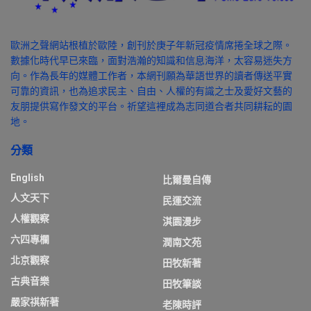
歐洲之聲網站根植於歐陸，創刊於庚子年新冠疫情席捲全球之際。
數據化時代早已來臨，面對浩瀚的知識和信息海洋，太容易迷失方
向。作為長年的媒體工作者，本網刊願為華語世界的讀者傳送平實
可靠的資訊，也為追求民主、自由、人權的有識之士及愛好文藝的
友朋提供寫作發文的平台。祈望這裡成為志同道合者共同耕耘的園
地。
分類
English
比爾曼自傳
人文天下
民運交流
人權觀察
淇園漫步
六四專欄
潤南文苑
北京觀察
田牧新著
古典音樂
田牧筆談
嚴家祺新著
老陳時評