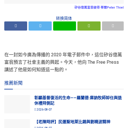
矽谷億萬富翁彼得·蒂爾Peter Thiel
转换简体
在一封如今廣為傳播的 2020 年電子郵件中，這位矽谷億萬
富翁預言了社會主義的興起。今天，他向 The Free Press
講述了他是如何知道這一點的。
推薦新聞
彰顯基督復活的生命——羅蘭德·庫訥牧師卸任與退
休禮拜側記
2026-08-07
【老陳時評】民運聖地萊比錫與劉曉波精神