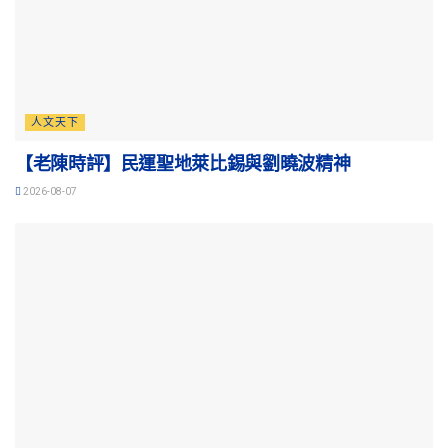
人文天下
【老陳時評】民運聖地萊比錫與劉曉波精神
2026-08-07