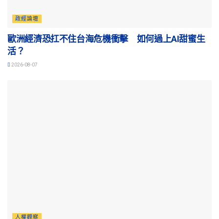
政經論壇
歐洲經濟恐扛不住台海危機衝擊 如何過上AI甜蜜生
活？
2026-08-07
人權觀察