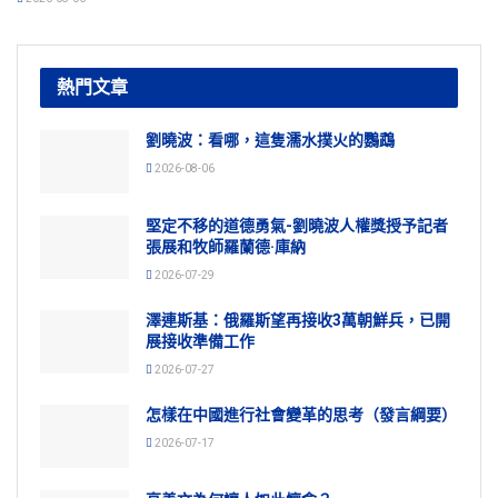
熱門文章
劉曉波：看哪，這隻濡水撲火的鸚鵡
2026-08-06
堅定不移的道德勇氣-劉曉波人權獎授予記者
張展和牧師羅蘭德·庫納
2026-07-29
澤連斯基：俄羅斯望再接收3萬朝鮮兵，已開
展接收準備工作
2026-07-27
怎樣在中國進行社會變革的思考（發言綱要）
2026-07-17