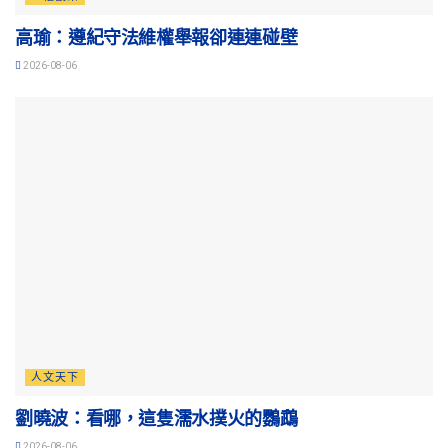
高瑜：遵紀守法維權舉報卻連連碰壁
2026-08-06
人文天下
劉曉波：看哪，這隻濡水撲火的鸚鵡
2026-08-06