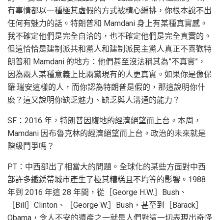
有事情都以一種極其虛假的方式被精心編排，你根本說不出
任何有魅力的話。特朗普和 Mamdani 身上有某種真實感。
我不確定他們是完全自洽的，也不確定他們是完全真實的。
但這恰恰是建制派共和黨人和建制派民主黨人真正不喜歡特
朗普和 Mamdani 的地方：他們甚至沒法稱其為”不真實”，
因為兩人某種意義上比兩黨現有的人更真實。如果你是像保
羅·瑞安這樣的人，而你認為特朗普是假的，那這說明你什
麽？這又說明你缺乏魅力、缺乏與人溝通的能力？
SF：2016 年，特朗普因腹地的經濟絕望而上台。本周，
Mamdani 因布魯克林的經濟絕望而上台。政治的未來就是
階級鬥爭嗎？
PT：中西部出了相當大的問題。全球化的某些方面對中西
部許多鐵銹帶城市產生了極其糟糕且不均等的影響。1988
年到 2016 年這 28 年間，從［George H.W.］Bush、
［Bill］Clinton、［George W.］Bush，甚至到［Barack］
Obama，令人不安的遺產之一就是人們對這一切表現出奇怪