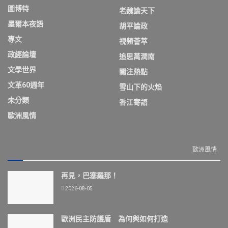
圖博特
老魏論天下
墨爾本夜語
胡平論政
專文
視頻薈萃
政經論壇
追思萬潤南
文學世界
關注熱點
文革60週年
雪山下的火焰
未分類
香江寄語
歐洲風情
歐洲風情
再見，巴塞羅那！
2026-08-05
歐洲民主防護盾 為何與如何打造