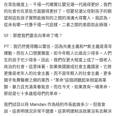
在某些維度上，千禧一代確實比嬰兒潮一代過得更好；我們
的社會也在某些方面變得更好了。但嬰兒潮父母對孩子的期
望與這些孩子實際能做到的之間的鴻溝大得驚人。我認為，
從未有哪一代像千禧一代這樣，二者之間的差距如此極端。
SF：那麽我們要走向革命了嗎？
PT：我仍然覺得難以置信，因為共產主義和**斯主義是青年
運動。而在人口現實層面，如今年輕人比過去少得多。人們
生的孩子也少得多。因此，我們在更大程度上成了一個老人
政治的社會。這意味著，如果美國變成社會主義國家，它將
更像是老年人的社會主義，而不是年輕人的社會主義，更多
關乎免費醫療之類的東西。”革命”這個詞聽起來相當高睪
酮、暴力且充滿青春氣息。而在今天，如果真有一場革命，
那就是七十多歲祖母們的革命。
我們拭目以待 Mamdani 作為紐約市長能做多少。但我會
說，這表明情況非常不健康。這表明建制派政黨沒有去解決