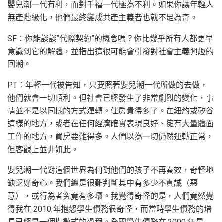
嬰兒潮一代有利，而對千禧一代極為不利。如果你讓年輕人
無產階級化，他們最終變成共產主義者也就不足為奇。
SF：你能談談”代際契約”的概念嗎？你比幾乎所有人都更早
意識到它的解體，並指出這很可能會引發對社會主義興趣的
回潮。
PT：年輕一代被告知，只要照著嬰兒潮一代所做的去做，
他們就會一切順利。但社會已經發生了非常劇烈的變化，事
情並不是以同樣的方式運轉。住房貴得多了。在紐約或矽谷
這樣的地方，或者在任何經濟確實表現良好、擁有大量體面
工作的地方，買房要難得多。人們以為一切仍然運轉正常，
但客觀上並非如此。
嬰兒潮一代對這個世界為何對他們的孩子不再奏效，奇怪地
缺乏好奇心。我們總是很難判斷其中有多少不真誠（惡
意），或行為者究竟有多壞。我覺得奇怪的是，人們竟然覺
得我在 2010 年抱怨學生債務很奇怪，而當時學生債務的增
長已經是一個指數式的過程。全國學生債務在 2000 年是