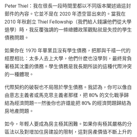
Peter Thiel：我在很長一段時間里都以不同版本闡述過這封
郵件的內容。它並不是在 2020 年憑空冒出來的。當我在
2010 年秋創立 Thiel Fellowship（我們給人錢讓他們從大學
退學）時，我反覆強調的一條總體政策觀點就是失控的學生
債務問題。
如果你在 1970 年畢業且沒有學生債務，把那與千禧一代的
經歷相比：太多人去上大學，他們什麽也沒學到，最終背負
著極其沈重的債務。學生債務是我長期所談的這種代際沖突
的一種體現。
代際契約的破裂也不局限於學生債務。我認為，你可以像自
由意志主義者或馬克思主義者那樣，把 80% 的文化戰爭歸
結為經濟問題——然後你也許還能把 80% 的經濟問題歸結為
房地產問題。
如今，年輕人要成為房主極其困難。如果你有極其嚴格的分
區法以及對增加住房建設的限制，這對房產價值不斷上升的