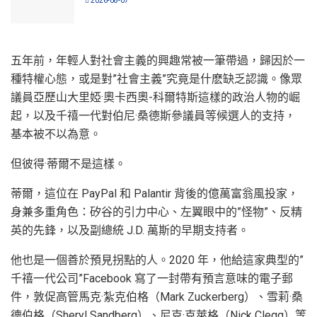
2026-08-07
五年前，年輕人對社會主義的興趣常被一筆帶過，歸因於一
種特權心態，或是對”社會主義”究竟是什麽缺乏認識。像眾
議員亞歷山大里婭·奧卡西奧-科爾特斯這樣的政治人物的崛
起，以及千禧一代對伯尼·桑德斯參議員等候選人的支持，
基本被不以為意。
但彼得·蒂爾不是這樣。
蒂爾，這位在 PayPal 和 Palantir 背後的億萬富翁風投家，
身兼多重角色：矽谷的引力中心、左翼眼中的”怪物”、反精
英的先鋒，以及副總統 J.D. 萬斯的早期支持者。
他也是一個善於預見拐點的人。2020 年，他給這家典型的”
千禧一代公司”Facebook 寫了一封帶有預言意味的電子郵
件，敦促高管馬克·紮克伯格（Mark Zuckerberg）、雪莉·桑
德伯格（Sheryl Sandberg）、尼克·克萊格（Nick Clegg）等