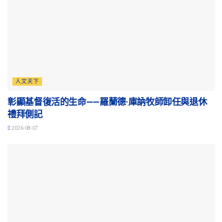
人文天下
彰顯基督復活的生命——羅蘭德·庫訥牧師卸任與退休
禮拜側記
2026-08-07