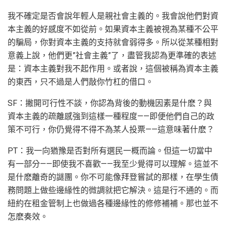
我不確定是否會說年輕人是親社會主義的。我會說他們對資
本主義的好感度不如從前。如果資本主義被視為某種不公平
的騙局，你對資本主義的支持就會弱得多。所以從某種相對
意義上說，他們更”社會主義”了，盡管我認為更準確的表述
是：資本主義對我不起作用。或者說，這個被稱為資本主義
的東西，只不過是人們敲你竹杠的借口。
SF：撇開可行性不談，你認為背後的動機因素是什麽？與
資本主義的疏離感強到這樣一種程度——即便他們自己的政
策不可行，你仍覺得不得不為某人投票——這意味著什麽？
PT：我一向猶豫是否對所有選民一概而論。但這一切當中
有一部分——即使我不喜歡——我至少覺得可以理解。這並不
是什麽離奇的謎團。你不可能像拜登嘗試的那樣，在學生債
務問題上做些邊緣性的微調就把它解決。這是行不通的。而
紐約在租金管制上也做過各種邊緣性的修修補補。那也並不
怎麽奏效。