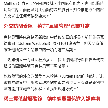
Matthes）直言：“在關鍵領域，中國既有能力、也可能隨時
切斷供應，而德國對此仍顯得過於脆弱。如今推動改革的壓
力比以往任何時候都要大。”
外交訪問受阻 德方“風險管理”意識升高
克林貝爾將成為德國新政府中首位訪華的部長。新任外長瓦
德富爾（Johann Wadephul）原訂10月底訪華，但因北京僅
確認他所提會面請求中的一項而選擇延期。
一名知情人士向路透社透露，一個由德國銀行與保險業代表
組成的團體將隨同克林貝爾下周赴華。
執政陣營的外交政策發言人哈特（Jürgen Hardt）強調：“未
來對華政策中，風險管理將佔更重要的位置。關鍵是識別中
國可能用來施壓的槓桿，並找出規避方式。”
稀土震蕩敲響警鐘 德中經貿關係進入調整期