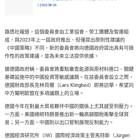
2026-08-06
路透社報道，這個委員會由工業協會、勞工團體及智庫組
成，與2023年上一屆政府推出、但僅提出原則性建議的
《中國策略》不同，新的委員會將向德國政府提出具有可操
作性的政策建議，並為未來立法提供依據。
據德國政府稱，委員會將重點審查能源與原材料進口、關鍵
基礎設施中的中國投資等敏感議題。在該委員會設立之際，
德國財政部長克林貝爾（Lars Klingbeil）即將訪華，希望向
中方闡明歐盟在多項議題上的立場。
德國今年在對最大貿易夥伴中國的關係上尤其感受到壓力。
一方面，美國總統特朗普推出新一輪高額關稅衝擊全球貿
易；另一方面，中國則以出口管制展現反制能力。
德國經濟研究所（IW）國際經濟政策主管馬特斯（Jürgen