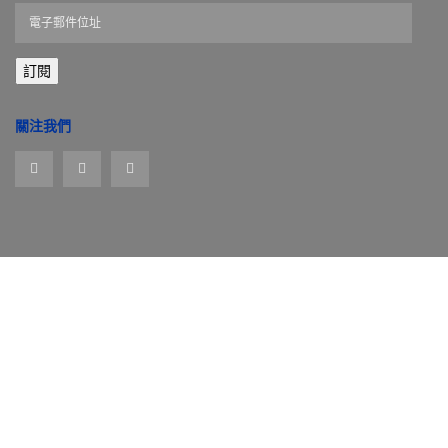
電
子
郵
訂閱
件
位
址
關注我們