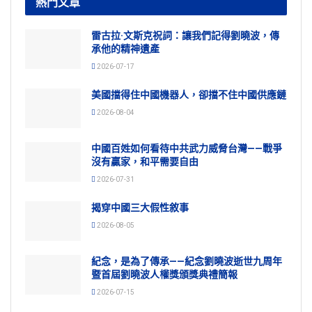
熱門文章
雷古拉·文斯克祝詞：讓我們記得劉曉波，傳
承他的精神遺產
2026-07-17
美國擋得住中國機器人，卻擋不住中國供應鏈
2026-08-04
中國百姓如何看待中共武力威脅台灣——戰爭
沒有贏家，和平需要自由
2026-07-31
揭穿中國三大假性敘事
2026-08-05
紀念，是為了傳承——紀念劉曉波逝世九周年
暨首屆劉曉波人權獎頒獎典禮簡報
2026-07-15