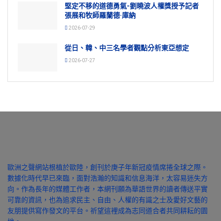
堅定不移的道德勇氣-劉曉波人權獎授予記者
張展和牧師羅蘭德·庫納
2026-07-29
從日、韓、中三名學者觀點分析東亞想定
2026-07-27
歐洲之聲網站根植於歐陸，創刊於庚子年新冠疫情席捲全球之際。
數據化時代早已來臨，面對浩瀚的知識和信息海洋，太容易迷失方
向。作為長年的媒體工作者，本網刊願為華語世界的讀者傳送平實
可靠的資訊，也為追求民主、自由、人權的有識之士及愛好文藝的
友朋提供寫作發文的平台。祈望這裡成為志同道合者共同耕耘的園