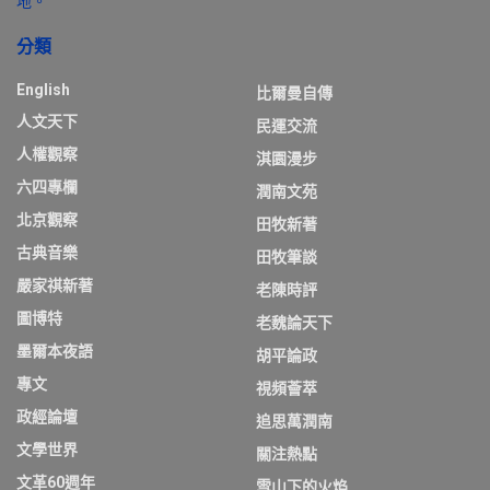
地。
分類
English
比爾曼自傳
人文天下
民運交流
人權觀察
淇園漫步
六四專欄
潤南文苑
北京觀察
田牧新著
古典音樂
田牧筆談
嚴家祺新著
老陳時評
圖博特
老魏論天下
墨爾本夜語
胡平論政
專文
視頻薈萃
政經論壇
追思萬潤南
文學世界
關注熱點
文革60週年
雪山下的火焰