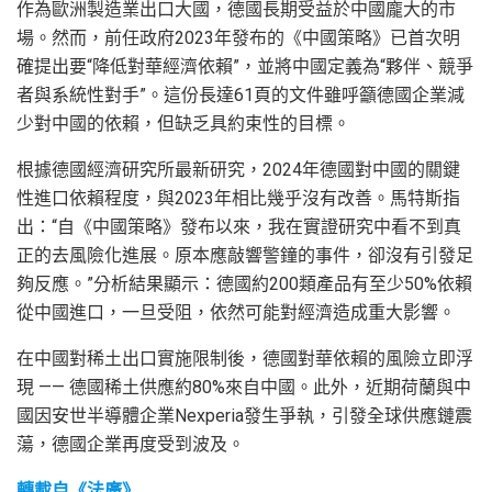
作為歐洲製造業出口大國，德國長期受益於中國龐大的市
場。然而，前任政府2023年發布的《中國策略》已首次明
確提出要“降低對華經濟依賴”，並將中國定義為“夥伴、競爭
者與系統性對手”。這份長達61頁的文件雖呼籲德國企業減
少對中國的依賴，但缺乏具約束性的目標。
根據德國經濟研究所最新研究，2024年德國對中國的關鍵
性進口依賴程度，與2023年相比幾乎沒有改善。馬特斯指
出：“自《中國策略》發布以來，我在實證研究中看不到真
正的去風險化進展。原本應敲響警鐘的事件，卻沒有引發足
夠反應。”分析結果顯示：德國約200類產品有至少50%依賴
從中國進口，一旦受阻，依然可能對經濟造成重大影響。
在中國對稀土出口實施限制後，德國對華依賴的風險立即浮
現 —— 德國稀土供應約80%來自中國。此外，近期荷蘭與中
國因安世半導體企業Nexperia發生爭執，引發全球供應鏈震
蕩，德國企業再度受到波及。
轉載自《法廣》