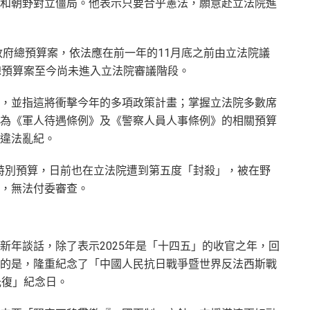
和朝野對立僵局。他表示只要合乎憲法，願意赴立法院進
政府總預算案，依法應在前一年的11月底之前由立法院議
總預算案至今尚未進入立法院審議階段。
，並指這將衝擊今年的多項政策計畫；掌握立法院多數席
為《軍人待遇條例》及《警察人員人事條例》的相關預算
違法亂紀。
防特別預算，日前也在立法院遭到第五度「封殺」，被在野
，無法付委審查。
新年談話，除了表示2025年是「十四五」的收官之年，回
的是，隆重紀念了「中國人民抗日戰爭暨世界反法西斯戰
光復」紀念日。