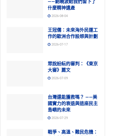
——劉曉波給我們留下了
什麼精神遺產
2026-08-04
王冠儒：未來海外民運工
作的歐洲合作設想與計劃
2026-07-17
眾說紛紜的審判：《東京
大審》薦文
2026-07-09
台灣還能獲救嗎？ ——美
國實力的衰退與這座民主
島嶼的未來
2026-07-29
戰爭、高溫、難民危機：