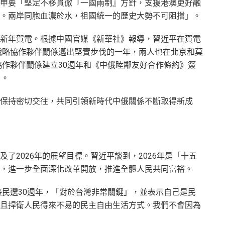
申要「堅定不移貫徹『一國兩制』方針，支援港澳更好融
。兩岸同胞血濃於水，祖國統一的歷史大勢不可阻擋」。
新年賀電。根據中國官媒《新華社》報導，習近平在賀電
面戰略協作夥伴關係邁出堅實步伐的一年，兩人也在北京和莫
協作夥伴關係建立30週年和《中俄睦鄰友好合作條約》簽
」。
保持密切交往，共同引領新時代中俄關係不斷取得新成
了2026年的展望目標。習近平談到，2026年是「十五
，進一步全面深化改革開放，推進全體人民共同富裕。
接民選30週年，「對於台灣非常關鍵」，並表示自己是民
且捍衛人民得來不易的民主自由生活方式。我們不會因為