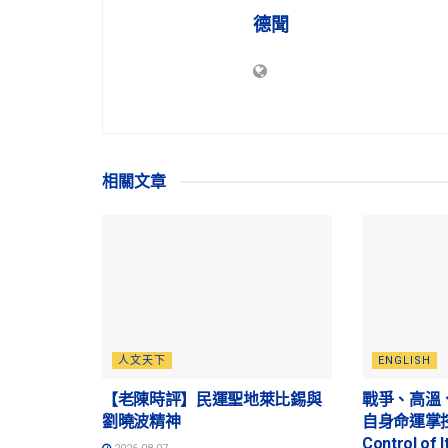
德聞
相關
文章
人文天下
ENGLISH
【老陳時評】民運聖地萊比錫與
戰爭、高溫
劉曉波精神
自身命運掌控的
Control of I