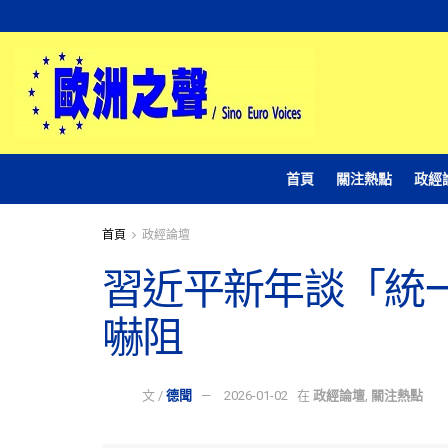
首頁
關注熱點
政經
首頁
政經論壇
習近平新年談「統
嚇阻
文 /
德聞
2026-01-02
在
政經論壇
,
關注熱點