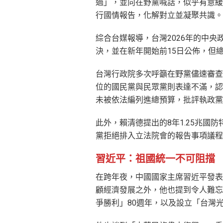
過」，並向在野黨喊話，似乎有意緩
行國情報告，化解對立並凝聚共識。
綜合台媒報導，台灣2026年的中央
決，並在新年開始前15日公佈，但
台灣行政院多次呼籲在野黨儘速審查
位的國民黨與民眾黨則表達不滿，認
未被依法編列進總預算，批評執政黨
此外，賴清德提出的8年1.25兆國
黨拒絕排入立法院會的報告事項議程
習近平：祖國統一不可阻擋
在跨年夜，中國國家主席習近平發表
顧經濟發展之外，他也提到令人難忘
爭勝利」80週年，以及設立「台灣