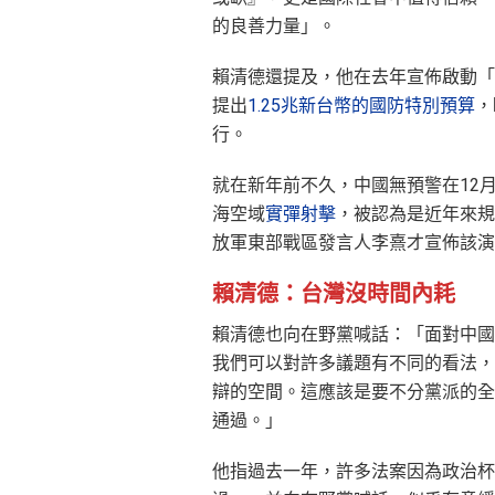
的良善力量」。
賴清德還提及，他在去年宣佈啟動「
提出
1.25兆新台幣的國防特別預算
，
行。
就在新年前不久，中國無預警在12月
海空域
實彈射擊
，被認為是近年來規
放軍東部戰區發言人李熹才宣佈該演
賴清德：台灣沒時間內耗
賴清德也向在野黨喊話：「面對中國
我們可以對許多議題有不同的看法，
辯的空間。這應該是要不分黨派的全
通過。」
他指過去一年，許多法案因為政治杯