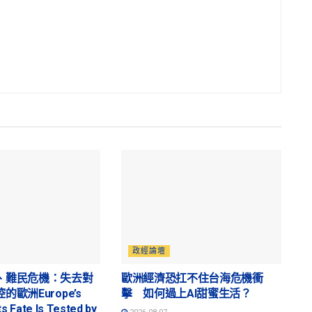
政經論壇
、難民危機：失去對
歐洲經濟恐扛不住台海危機衝
歐洲Europe’s
擊 如何過上AI甜蜜生活？
ts Fate Is Tested by