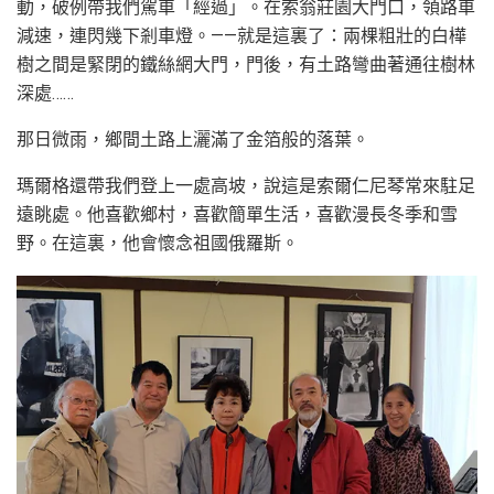
動，破例帶我們駕車「經過」。在索翁莊園大門口，領路車
減速，連閃幾下剎車燈。——就是這裏了：兩棵粗壯的白樺
樹之間是緊閉的鐵絲網大門，門後，有土路彎曲著通往樹林
深處……
那日微雨，鄉間土路上灑滿了金箔般的落葉。
瑪爾格還帶我們登上一處高坡，說這是索爾仁尼琴常來駐足
遠眺處。他喜歡鄉村，喜歡簡單生活，喜歡漫長冬季和雪
野。在這裏，他會懷念祖國俄羅斯。