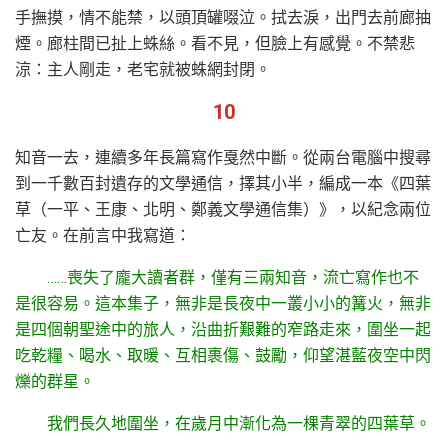
手撫摸，情不能禁，以頭頂罐啜泣。拭去淚，出門去前廊抽
煙。廊柱間已扯上蛛絲。看不見，但臉上有感覺。不禁悲
涼：主人剛走，老宅就被蛛網封閉。
10
知音一去，連續多年長篇寫作戛然中斷。從兩台電腦中搜尋
到一千數百封遺存的文學通信，擇其小半，編成一本《四葉
草（一平、王康、北明、鄭義文學通信集）》，以紀念兩位
亡友。在前言中我寫道：
……喪失了龐大讀者群，僅有三兩知音，流亡寫作也不
是很容易。這本集子，無非是長夜中一叢小小的篝火，無非
是四個朝聖途中的旅人，沿曲折艱難的窄路走來，圍坐一起
吃乾糧、喝水、取暖、互相裹傷、鼓勵，仰望湛藍夜空中閃
爍的群星。
我們長久地圍坐，在歲月中漸化為一棵青翠的四葉草。