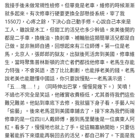
我接手後未做常規性檢修。但畢竟是老車，維修的時候漸漸
就多起來。有次修車行硬要更換全部懸掛系統，宰了我
1550刀，心疼之餘，下決心自己動手修。心說自己本來是
工人，雖說是木工，但鉗工的活兒也多少幹過。來美後開的
都是二手車，換機油、換剎車、補輪胎這類簡單活兒都是自
己做。並非無師自通，回想起來有三位師傅。第一位是老
馬，北京人，張郎郎的獄友，出獄後死活奔到美國，修車維
生，當時聚集普林斯頓的流亡者們都找他修車。老馬生存能
力特強，不會英語，憑了比比劃劃，也能掙老美的錢。老馬
說老美也能聽懂中國話，你只要說慢點——老馬演示道：
「五……塊……！」（同時伸出巴掌，慢慢晃幾下。）笑噴！
不過也不完全是笑話，他確實收費極低，尤其善待我們這些
難兄難弟。他鉆到車底下去修，我就貓下身子看，手藝人叫
「偷藝」。後來老馬混到美國車鋪去了，接下來為我們街邊
修車的是一位四川人戴師傅，搬到馬里蘭後是一位廣東人阿
紅。看多了，慢慢地也就上了手。從這輛塞納開始，只要估
量著能拆下來還能再裝回去的活兒，都自己幹了。下面是我