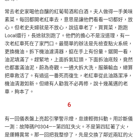
常去老史家喝他自釀的紅葡萄酒和白酒。夫人做得一手美味
素菜。每回都開老紅車去，意思是讓他們看看一切都好，放
心。但老史夫婦就是不放心，說這車老了，買買菜，跑跑
Local還行，長途就別跑了。他們的擔心不是沒道理，有一
次老紅車死在了家門口。最簡單的辦法是先檢查點火系統，
更換機油。拆下機油濾清器，掂在手上有份量。鋸開一看，
油泥填滿了。趕緊地，上面拆氣缸頭，下面拆油底殼，竟然
也都塞滿油泥，蔚為奇觀。一通大拆大洗，服藥輸血，總算
把車救活了。有過這一番死而復生，老紅車從此油路潔凈，
機油清澈如新。但總有人勸我不必再修，說十幾萬邁的老
車，夠本了。
6
有一回儀表盤上亮起引擎警示燈，怠速輕微抖動。用診斷儀
一測：故障碼P0304——第四缸失火。不是第四缸著了火，
是運轉異常。那一回把我整慘了，先是交換了鄰近兩缸的火