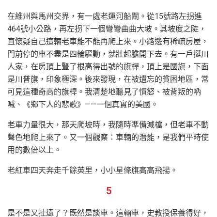
在維州與馬州交界，有一處老運河船閘。從15號路左拐進
464號小公路，再左拐下一個彎彎曲曲大坡。其坡度之陡，
直懷疑自己這輛老車能不能再爬上來。小路邊有稀疏房屋，
門前停的車不盡是四輪驅動，就壯起膽開下去。有一戶挺川
人家，在房頂上豎了根高得出號的旗桿，頂上是國旗，下面
是川普旗，印象極深。後來發現，在被遺忘的貧困地區，常
可見這種奇高的旗桿。我清楚地聽見了憤怒、被背叛的吶
喊、《鄉下人的悲歌》——一個真實的美國。
老車力量很大，那天爬坡時，我隨時準備減檔，但老車不動
聲色地爬上來了。又一個觀察：車輛的潛能，是我們平時使
用的數倍以上。
老紅車四天奔走千餘英里，小小星條旗高高飛揚。
5
是不是又扯遠了？既然是談車。這輛車，史教授保養得好，