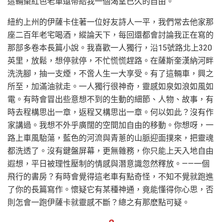
這輛棗紅色老車還帶給我一個渴望已久的自由。
紐約上州的伊薩卡住著一位好友詩人一平，我們常去他家那
座二百年老宅喝酒，縱論天下，每回還都會討論我正在寫的
那部多卷本長篇小說。我喜歡一人獨行，沿15號路北上320
英里，放鬆，想停就停，不忙慌慌趕路。在薩斯奎漢納河畔
洗洗腳，抽一支煙，不啻人生一大享受。有了這輛車，興之
所至，加滿油就走。一人獨行很神奇，靈感如泉如浪如風如
電。有時會冒出些意想不到的生動的細節、人物、故事，有
時去程構思出一章，返程又構思出一章。何以如此？沒有作
家講過。我想不外乎廣闊的空間加自由的移動。你想呀，一
路上車風駘蕩，藍色的河流與青蔥的山脈迎面撲來，把靈魂
都洗透了。沒有鍵盤屏幕，更無雜務，你只能上天入地自由
遐想，平日被理性壓制的情感與潛意識忽然釋放。——一個
飛行的書房？有時會覺得這老車有點奇怪，不知不覺就跑進
了你的長篇寫作。懷疑它有某種神通，竟能懂得你心思，否
則怎會一跑伊薩卡就靈感不斷？總之有那麽點可疑。