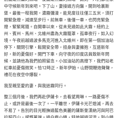
中守候新年到來吧。下了山，妻接過方向盤，開到哈裏斯
堡。最後一程我開，濃霧彌漫，能見度往往僅三五米，須打
開緊急燈，減速至步行。前無車，後僅一車，也閃亮緊急
燈，緊緊尾隨。自開車以來，從未見過如此大霧。紐約上
州、賓州、馬州、北維州盡為大霧籠罩，孤車夜行，如入幻
境。午夜前越過波多馬克河進入北維州，即在第一個加油站
停下，關閉引擎，鬆開安全帶，扭身與妻擁抱，互道新年
好，新的憂傷好。開門下車，向守夜的印度店員致新年問
候，並請他為我們拍照留念。小加油站的高燈下，我們站老
紅車前憂傷微笑。恰12時正，新年伊始。山野間鞭炮聲聲，
禮花在夜空中爆裂。
我至親至愛的妻，與我迷霧同行。
整三個月後，我們再赴伊薩卡，去看望周琳。一路憂傷不
止，或許是最後一次了。一平離世，伊薩卡光芒熄滅，再去
不易了。告別的目光輕撫過藍色美麗的薩斯奎漢納河與阿巴
拉契亞山，感慨萬端。過白鹿小鎮，特地越過河流，到小鎮