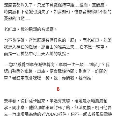
速度表都消失了，只是下意識保持車距……繼而，空間感、
時間感和下意識也消失了，如夢如幻，惟存音樂綿綿不斷的
憂郁的流動……
老紅車，我的飛翔的音樂廳。
也不夠準確，音樂廳還有個具象的「廳」，而老紅車，能帶
我進入存在的邊緣，那自由的唯美之天……它不是一輛車，
而是一匹神話中可上天入地的馱獸。
……忽地感覺到車在減速轉向，車頭一沈一顛……到家了？我
認出熟悉的車道、車庫，便會驚詫地問：到家了，誰開的
車？老紅車就會嘿嘿一笑，說：你問我，我問誰！
8
去年春，從伊薩卡回來，半途有異響，確定是水箱風扇軸
承。問小秦，他說那軸承是封死了的，無法更換。明日他要
去一汽車墳場為他的老VOLVO拆件，何不一起去拆風扇電機