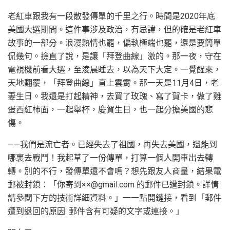
老紅車跟我有一段散發傳單的千里之行。時間是2020年底
美國大選期間。這件事涉及政治，有忌諱，但的確是老紅車
故事的一部分。浪漫熱情也罷，偏執極端也罷，還是要簡單
侃幾句。撿直了說，是讓「拜登曲線」激的。那一夜，守在
電視機前看大選，至淩晨睡去，以為天下大定。一覺醒來，
天地翻覆，「拜登曲線」直上雲霄。那一天是11月4日，老
妻生日。我還是打起精神，去買了玫瑰、寫了賀卡，做了雞
蛋西紅柿面，一起舉杯，慶賀生日，也一起分擔美國的悲
傷。
——我們是流亡者。已經失去了祖國，再失去美國，還能到
哪裏去戰鬥！我起草了一份傳單，打算一個人開車出去轉
轉。別的不行，發傳單還不會嗎？想先跟友人商量，結果電
郵被封鎖：「你寄到××@gmail.com 的郵件已遭封鎖。詳情
請參閱下方的技術詳細資料。」一一點開鏈接，看到「郵件
遭到退回的原因: 郵件含有可疑的文字或連接。」