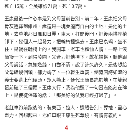
死亡15萬，全美確診71萬，死亡3.7萬。
王康最後一件心事是到父母墓前告別。前二年，王康把父母
骨灰遷葬到維州，說這是一塊美麗而自由的土地，是他的土
地。去墓地那日風和日麗，車大，打開後門，把後兩排座椅
卸下，幾個人一起發力，把輪椅擡進去。王康已衰竭，坐不
住，是躺在輪椅上的。我開車，老車也體恤人情，一路上沒
顛簸一下。到得陵園，又合力把他擡下，獻花掃祭，聽他跟
父母說話。氣如遊絲，口齒不清，說了許久許久。最後想給
父母磕幾個頭，卻力竭了。一位輕生重義、倒背唐詩如流的
義士要背上他磕頭，眾人勸止，便代王康長跪於地，在雙親
墓前磕了三個頭。王康大行，我為他選了一句墓志銘刻在碑
上，是使徒保羅的話：「那美好的仗我已經打過了」。
老紅車跑前跑後的，裝東西、拉人、遺體告別、葬禮，盡心
盡力。回想起來，老紅車跟王康生死牽繞，有情有義的。
4