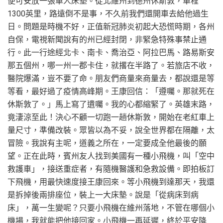
便可安放一張單人床墊。從北維州到德州休斯敦，單程
1300英里，路遠倒不是事，不久前我們還開車去給他過生
日。問題是時機不好，正值新冠肺炎初起大恐慌時期，各州
自保，電視新聞說有的州已經封閉，非緊急特殊事禁止通
行。此一行途經北卡、南卡、喬治亞、阿拉巴馬、路易斯安
那五個州，哪一州一郡卡住，就撂在半路了。若旅店不收，
醫院爆滿，豈不要了命。朋友們商量來商量去，都說還是等
等看，最好過了疫情高峰期。王康回信：「遵囑。那就死在
休斯敦了。」馬上寫了遺囑。我的心都縮緊了。英雄末路，
竟淒涼至此！決心不顧一切跑一趟休斯敦，開始在老紅車上
量尺寸，準備改裝。眾皆以為不妥，說全世界都在隔離，太
冒險。我說有主呢，道義之所在，一定要成全他最後的願
望。正在此時，賓州友人找到美國有一種小飛機，叫「空中
救護車」，接送重症者，有隨機醫護和急救設備。即拍板訂
下飛機，用最快速度接王康回來。等小飛機到達那天，我還
是拆掉後兩排座位，裝上一大床墊。說是「從病床到病
床」，萬一生變呢？只要小飛機在維州落地，不管在哪個小
機場，我就能把他接回家。小飛機一再延遲，終於平安降