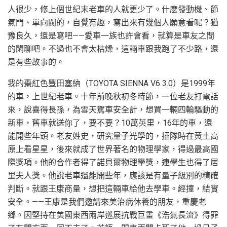
人很少，修上個世紀末老車的人就更少了。什麽發動機、節
氣門、單向閥的，自覺有趣，寫出來有幾個人願意看呢？猶
豫良久，還是寫吧——愛車一族也許會看，就算是車友之間
的閑聊吧。不過也不會太枯燥，這輛車跟我跑了不少路，還
是有些故事的。
我的棗紅色豐田塞納（TOYOTA SIENNA V6 3.0）是1999年
的車，上世紀老車。十年前晚秋初冬時節，一位老友打電話
來，說喜得長孫，為雪天駕車安全計，想買一輛四輪驅動的
新車，舊車就送你了，要不要？10萬英里，16年的車，還
能開些年頭。老友姓史，研究量子光學的，插隊時在黃土高
原上看星星，後來就成了世界著名的物理學家，得過最高國
際獎項。他的合作者得了諾貝爾物理學獎，連學生也得了居
里夫人獎。他說老車還能開些年，應該是有量子級別的精確
判斷。就跟王康商量，想把這輛車給他去學車。經撞，結實
安全。——王康是我們邀請來美治病休養的朋友，重慶老
鄉。因堅持在美國東西兩岸巡展抗戰巨畫《浩氣長流》得罪