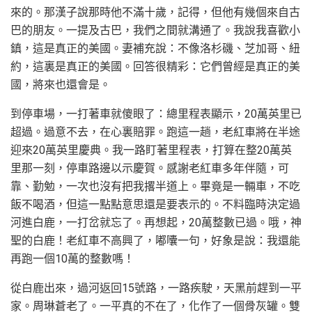
來的。那漢子說那時他不滿十歲，記得，但他有幾個來自古
巴的朋友。一提及古巴，我們之間就溝通了。我說我喜歡小
鎮，這是真正的美國。妻補充說：不像洛杉磯、芝加哥、紐
約，這裏是真正的美國。回答很精彩：它們曾經是真正的美
國，將來也還會是。
到停車場，一打著車就傻眼了：總里程表顯示，20萬英里已
超過。過意不去，在心裏賠罪。跑這一趟，老紅車將在半途
迎來20萬英里慶典。我一路盯著里程表，打算在整20萬英
里那一刻，停車路邊以示慶賀。感謝老紅車多年伴隨，可
靠、勤勉，一次也沒有把我撂半道上。畢竟是一輛車，不吃
飯不喝酒，但這一點點意思還是要表示的。不料臨時決定過
河進白鹿，一打岔就忘了。再想起，20萬整數已過。哦，神
聖的白鹿！老紅車不高興了，嘟囔一句，好象是說：我還能
再跑一個10萬的整數嗎！
從白鹿出來，過河返回15號路，一路疾駛，天黑前趕到一平
家。周琳蒼老了。一平真的不在了，化作了一個骨灰罐。雙