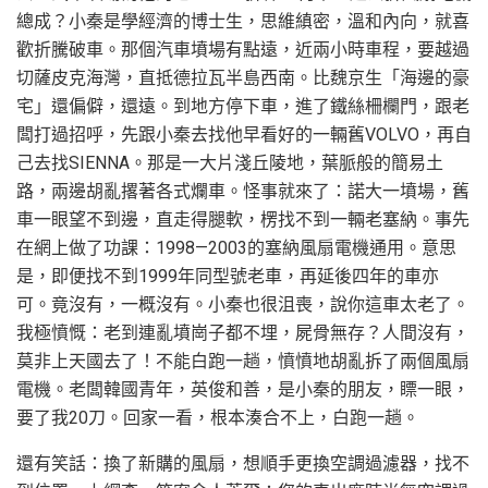
總成？小秦是學經濟的博士生，思維縝密，溫和內向，就喜
歡折騰破車。那個汽車墳場有點遠，近兩小時車程，要越過
切薩皮克海灣，直抵德拉瓦半島西南。比魏京生「海邊的豪
宅」還偏僻，還遠。到地方停下車，進了鐵絲柵欄門，跟老
闆打過招呼，先跟小秦去找他早看好的一輛舊VOLVO，再自
己去找SIENNA。那是一大片淺丘陵地，葉脈般的簡易土
路，兩邊胡亂撂著各式爛車。怪事就來了：諾大一墳場，舊
車一眼望不到邊，直走得腿軟，楞找不到一輛老塞納。事先
在網上做了功課：1998—2003的塞納風扇電機通用。意思
是，即便找不到1999年同型號老車，再延後四年的車亦
可。竟沒有，一概沒有。小秦也很沮喪，說你這車太老了。
我極憤慨：老到連亂墳崗子都不埋，屍骨無存？人間沒有，
莫非上天國去了！不能白跑一趟，憤憤地胡亂拆了兩個風扇
電機。老闆韓國青年，英俊和善，是小秦的朋友，瞟一眼，
要了我20刀。回家一看，根本湊合不上，白跑一趟。
還有笑話：換了新購的風扇，想順手更換空調過濾器，找不