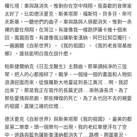
種化境：車與路消失，惟剩你在空中飛翔。我喜歡的音樂家
太好了，比如德沃夏克、斯美塔那、福斯特，貝多芬、柴可
夫斯基，一聽他們的曲子，車與路與人俱都消失，惟剩一赤
裸的靈在飛翔，在哭泣。有誰像我一樣跑伊薩卡幾十個來
回，風霜雨雪，有誰像我沿薩斯奎漢納、阿巴拉契亞獨行，
一遍遍聽《自新世界》、《我的祖國》、《我的老肯塔基故
鄉》，誰就能明白我在說什麽。
帕斯捷爾納克《日瓦戈醫生》主題曲。那單調純凈的三弦
琴，把人的心都撥碎了。戰爭、一個接一個的畫面和人物如
浪濤迎面而來，從俄羅斯大地蔓延到長江黃河……啊，我認
出來了，那是我正在寫作的長篇史詩……漸熱淚長流，為了
那些愛情與悲劇、那些輝煌的死亡，為了永也回不去的親愛
的祖國、嘉陵江邊的炊煙……
德沃夏克《自新世界》與斯美塔那《我的祖國》，最美的都
是第二樂章。頭一個樂句一出現，我的老紅車便浮在了空
中，道路與藍色薩斯奎漢納都消失了……路標、周圍車況、