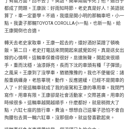
了有關方面，回不去了。英語、開車兩關卡死了他，過日子
都成了問題。王康說：好雨知時節，老史真是好人！英語就
算了，車一定要學。不過，我還是開小明的那輛車吧，小一
點。我妻子那輛TOYOTA COROLLA小一點，也新一點，給
王康開倒也合適。
轉天去老史家取車，王康一起去的，還好酒好菜蹭了頓晚
飯。第二日，老史打電話來問開起來感覺如何，真是送女出
嫁的心情啊。這輛車保養得很好，怠速無聲，開起來很順
手，重而沈穩，油漆錚亮，長而下沈的車頭有種「子彈頭」
之風采。王康到了沒學車，猶猶豫豫的。我也不便催促：諸
般重病纏身，老態畢現，動作、反應遲緩，已經不是開車的
人了。於是這輛車就成了我的座駕和王康的專用車。我閉門
寫作，用車有限。王康卻是社會活動家，交際甚廣，用車的
時候很多。這輛車越開越順手，什麽都好，就是稍微大了
點，六缸七座的旅行車，費油。想想自己這輩子恐怕不會自
掏腰包去買一輛六缸車，沒那個命，就益發喜歡起來。