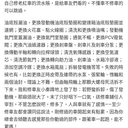
自己修老紅車的流水賬，是給車友們看的。不懂車不修車的
可以跳過。
油底殼漏油，更換發動機油底殼墊圈和變速箱油底殼墊圈並
濾網；更換火花塞、點火線圈；清洗和更換噴油嘴；發動機
氣門室蓋漏油，更換氣門室墊圈；通氣不暢，更換PCV廢氣
閥；更換汽油過濾器；更換剎車盤、剎車片及剎車分泵；更
換傳動半軸和轉向拉桿球頭；清洗氧傳感器；更換空氣濾
芯、清洗節氣門；更換轉向助力油、剎車油、水箱冷卻液；
添加空調冷媒；更換水箱風扇；拆裝發電機等等。失敗的時
候也有，比如更換正時皮帶及連帶的水泵、張緊輪、惰輪和
兩個油封，理論上不難，但曲軸飛輪上那顆大螺母死活拆不
下來。我和修車友小秦蹲地上發了愁：若野蠻拆卸，傷了發
動機，那麻煩就大了。末了只好咽下一口氣，送修車鋪任人
宰割。不管怎麽說吧，修多了，人與車就有了感情——至少
修車友都會讚同這說法。剛修過的車開起來有點累，因為你
總會去傾聽去感覺那些你動過的部件。跟著車一起跑，能不
累嗎！