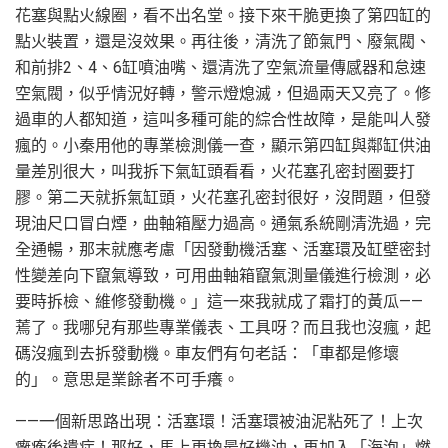
花塞與點火線圈，看不出名堂。接下來干脆更換了第四缸的
點火裝置，還是沒效果。再往後，清洗了節氣門、廢氣閥、
和前排2、4、6缸噴油嘴、還清洗了空氣流量傳感器和怠速
空氣閥，似乎情況好轉，警示燈熄滅，但過兩天又亮了。修
過車的人都知道，這叫多種可能的綜合性故障，是能叫人發
瘋的。小秦用他的專業檢測儀一查，顯示第四缸與鄰缸供油
量差別很大，叫我拆下氣缸頭看看，火花塞孔密封圈要打
膠。第二天就拆氣缸頭，火花塞孔密封很好，沒問題，但發
現油尺口冒白煙，曲軸箱壓力過高。通氣系統剛清洗過，完
全通暢，那末就應考慮「因發動機活塞、活塞環及缸壁密封
性變差向下竄氣導致，可用曲軸箱竄氣測量儀進行檢測，必
要時拆檢、維修發動機。」這一來我就成了霜打的黃瓜——
蔫了。我哪兒有那些專業儀表、工具呀？而且我也沒瘋，起
碼沒瘋到去拆發動機。車友們有句老話：「車都是修壞
的」。意思是業餘者不可手癢。
——一個新思路出現：活塞環！活塞環被油泥粘死了！上次
癱瘓後遺症！那好，馬上更換最好機油，再加入「海泡」燃