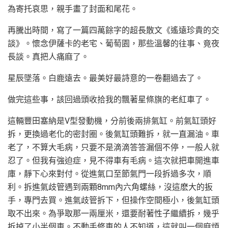
為寄托哀思，親手畫了封面和尾花。
再騰出時間，寫了一篇四萬餘字的超長散文《遙遠珍貴的交
談》。懷念伊薩卡的老宅、葡萄園，那些溫馨的往事、竟夜
長談。真把人痛麻了。
星辰墜落。白鹿遠去。最美好最詩意的一卷翻過去了。
做完這些事，該回過頭收拾我的飄著星條旗的老紅車了。
這輛豐田塞納是V型發動機，分前後兩排氣缸。前氣缸頭好
拆，更換過老化的密封圈。後氣缸頭難拆，就一直漏油。車
老了，不算大毛病，只要不是滴滴答答漏個不停，一般人就
忍了。但我有強迫症，見不得車有毛病。這次就把車開進車
庫，靜下心來對付。從進氣口至節氣門一段拆過多次，順
利。拆進氣歧管遇到兩顆8mm內六角螺絲，沒這麽大的扳
手，專門去買。進氣歧管拆下，但操作空間極小，後氣缸頭
取不出來。為爭取那一兩厘米，還要耐著性子繼續拆，幾乎
拆掉了小半個車。不動手修車的人不知道，這就叫一個麻煩