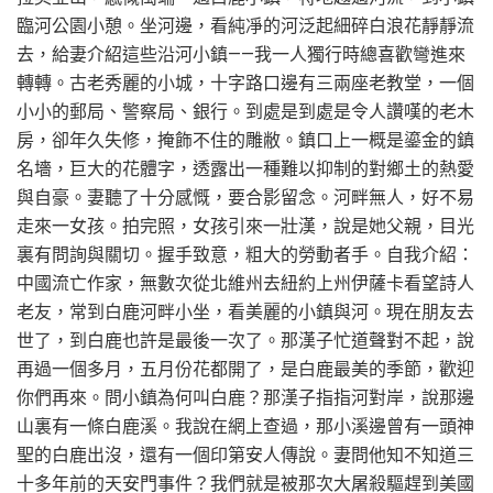
臨河公園小憩。坐河邊，看純凈的河泛起細碎白浪花靜靜流
去，給妻介紹這些沿河小鎮——我一人獨行時總喜歡彎進來
轉轉。古老秀麗的小城，十字路口邊有三兩座老教堂，一個
小小的郵局、警察局、銀行。到處是到處是令人讚嘆的老木
房，卻年久失修，掩飾不住的雕敝。鎮口上一概是鎏金的鎮
名墻，巨大的花體字，透露出一種難以抑制的對鄉土的熱愛
與自豪。妻聽了十分感慨，要合影留念。河畔無人，好不易
走來一女孩。拍完照，女孩引來一壯漢，說是她父親，目光
裏有問詢與關切。握手致意，粗大的勞動者手。自我介紹：
中國流亡作家，無數次從北維州去紐約上州伊薩卡看望詩人
老友，常到白鹿河畔小坐，看美麗的小鎮與河。現在朋友去
世了，到白鹿也許是最後一次了。那漢子忙道聲對不起，說
再過一個多月，五月份花都開了，是白鹿最美的季節，歡迎
你們再來。問小鎮為何叫白鹿？那漢子指指河對岸，說那邊
山裏有一條白鹿溪。我說在網上查過，那小溪邊曾有一頭神
聖的白鹿出沒，還有一個印第安人傳說。妻問他知不知道三
十多年前的天安門事件？我們就是被那次大屠殺驅趕到美國