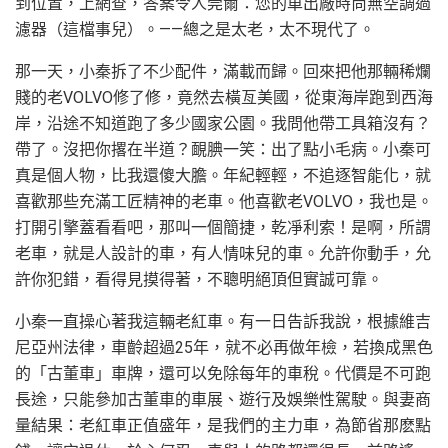
到位置，上網查，答案令人莞爾：您的車出廠時尚無空調過
濾器（這檔事兒）。——總之是太老，太不現代了。
那一天，小秦拆了不少配件，滿載而歸。回來把他那輛稀爛
賤的老VOLVO修了修，竟然去橫亙美國，從東海岸跑到西海
岸，沿途不知道跑了多少國家公園。我問他帶工具箱沒有？
帶了。沒把你撂在半道？靦腆一笑：出了點小毛病。小秦可
真是個人物，比我還傻大膽。年紀輕輕，不追逐智能化，就
喜歡那些充滿工匠精神的老車。他喜歡老VOLVO，我也是。
打開引擎蓋看看吧，那叫一個簡捷，乾凈利索！是啊，所謂
老車，就是人設計的車，有人情味兒的車。允許你動手，允
許你犯錯，看得見摸得著，不聰明絕頂但實誠可靠。
小秦一直操心著我這輛老紅車。有一日告訴我說，根據維吉
尼亞州法律，車齡超過25年，就不必再做年檢，若換成黑色
的「古董車」車牌，還可以免除每年的車稅。代價是不可跑
長途，只能參加古董車的車展、遊行及娛樂性駕駛。與妻商
量結果：老紅車正值盛年，是我們的主力車，為節省那麽點