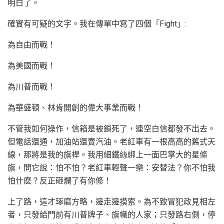
明白了。
確實有可疑的文字。我在傳單中寫了四個「Fight」:
為自由而戰！
為美國而戰！
為川普而戰！
為華盛頓、林肯開創的偉大事業而戰！
不管我如何操作，信箱是被鎖死了，連空白信都發不出去。
但電話還通，加油站還賣汽油。老紅車有一根高高的舊式天
線，那將是我的旗桿。我用細鐵絲綁上一面巴掌大的星條
旗，問它說：怕不怕？老紅車輕聲一樂：安替法？你不怕我
怕什麽？反正砸爛了有你修！
上了路，這才琢磨方略，邊走邊摸索。為不致冒犯政見相左
者，只發給門前有川普牌子、旗幟的人家；只發路右側，停