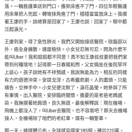
落。一輛救護車送到門口，擔架床進不了門，四位年輕醫護
用床單把人兜起，轉彎抹角進了門，穩穩當當放床上。我摸
著王康的手，說總算是回家了。王康也說：回家了。眼中都
泛起淚光。
王康到家，得了急性肺炎，我們又開始接送醫院。除腦部以
外，癌全身擴散，速度極快。小女兒忍無可忍，問為什麽不
能叫Uber！我和姐姐都不同意！真不知王康叔叔要把我們家
帶到何種境地！記得那一日春陽和煦，父女倆坐在後院草坪
上談心。孩子說她有不祥預感，我說無能為力，相反的同樣
有力的道德沖突。安提戈涅，古希臘悲劇。人的盡頭，只能
禱告，交神手中。小女兒便沈默了，淚花晶瑩。她參與了所
有事情，出入醫院，安排臨終關懷，擔憂的是老爸老媽感
染。我撫摸著她肩頭，良久無語，最後解釋說：現在機場、
飛機上都沒人了，叫Uber去醫院，也不容易吧？那天去機場
接人，全機場除了咱們的老紅車，還有一輛警車。
那一天，據媒體公布，全球感染國家185個，確診220萬，