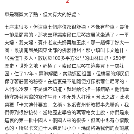
2
車是稍微大了點，但大有大的好處。
七座車很多，但這車七個座位都很舒適，不像有些車，最後
一排是簡易的。那次去拜謁索爾仁尼琴故居就坐滿了，一平
夫婦、我夫婦、賓州老友夫婦再加王康。那一趟轉了好大一
圈，最後開到美國東北部的佛蒙特州。那小鎮叫卡文迪什，
居民僅千多人，散居於100多平方公里的山林田野，250年
歷史，世外之地，靜極了。索爾仁尼琴在這裏買下一處莊
園，住了17年。蘇聯解體，索翁返回祖國，但樸實的鄉民仍
保守著莊園的秘密。在這裏是不能隨便打探索爾仁尼琴的，
人們很冷漠，不是說不知道，就是給你指一條錯路。他們謹
慎守護著索翁的寫作生涯，不允外人打攪。因此之故，此地
榮獲「卡文迪什要塞」之稱。多虧賓州郭教授事先聯系，我
們得到很好接待。當地歷史學會的瑪爾格女士說，你們是來
這裏的第一批中國人。俄國人來的很多，但其中也有心懷敵
意的，所以卡文迪什人總是很小心。瑪爾格為我們的虔誠感