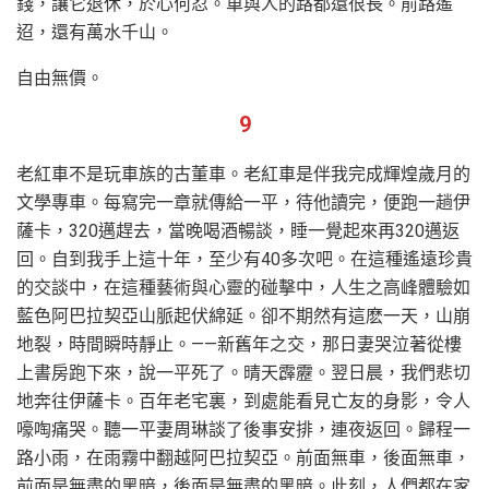
錢，讓它退休，於心何忍。車與人的路都還很長。前路遙
迢，還有萬水千山。
自由無價。
9
老紅車不是玩車族的古董車。老紅車是伴我完成輝煌歲月的
文學專車。每寫完一章就傳給一平，待他讀完，便跑一趟伊
薩卡，320邁趕去，當晚喝酒暢談，睡一覺起來再320邁返
回。自到我手上這十年，至少有40多次吧。在這種遙遠珍貴
的交談中，在這種藝術與心靈的碰擊中，人生之高峰體驗如
藍色阿巴拉契亞山脈起伏綿延。卻不期然有這麽一天，山崩
地裂，時間瞬時靜止。——新舊年之交，那日妻哭泣著從樓
上書房跑下來，說一平死了。晴天霹靂。翌日晨，我們悲切
地奔往伊薩卡。百年老宅裏，到處能看見亡友的身影，令人
嚎啕痛哭。聽一平妻周琳談了後事安排，連夜返回。歸程一
路小雨，在雨霧中翻越阿巴拉契亞。前面無車，後面無車，
前面是無盡的黑暗，後面是無盡的黑暗。此刻，人們都在家