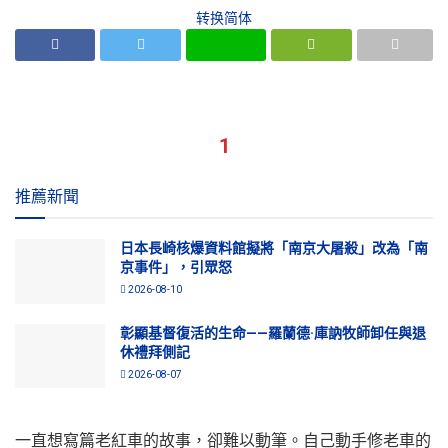
转换简体
1
推薦新聞
日本長崎核爆資料館擬將「南京大屠殺」改為「南
京事件」，引眾怒
2026-08-10
彰顯基督復活的生命——羅蘭德·庫訥牧師卸任與退
休禮拜側記
2026-08-07
一直想寫篇老紅車的故事，卻難以動筆。自己動手修老車的