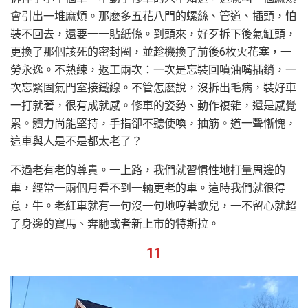
會引出一堆麻煩。那麽多五花八門的螺絲、管道、插頭，怕
裝不回去，還要一一貼紙條。到頭來，好歹拆下後氣缸頭，
更換了那個該死的密封圈，並趁機換了前後6枚火花塞，一
勞永逸。不熟練，返工兩次：一次是忘裝回噴油嘴插銷，一
次忘緊固氣門室接鐵線。不管怎麽說，沒拆出毛病，裝好車
一打就著，很有成就感。修車的姿勢、動作複雜，還是感覺
累。體力尚能堅持，手指卻不聽使喚，抽筋。道一聲慚愧，
這車與人是不是都太老了？
不過老有老的尊貴。一上路，我們就習慣性地打量周邊的
車，經常一兩個月看不到一輛更老的車。這時我們就很得
意，牛。老紅車就有一句沒一句地哼著歌兒，一不留心就超
了身邊的寶馬、奔馳或者新上市的特斯拉。
11