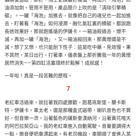
油添加劑。管用不管用，產品簡介上吹的是「清除引擎積
碳」。一罐「海泡」加進去，就像把自己的魂兒也一起加進
去，盯著看「海泡」如何浸潤、融化氣缸裏的積碳。都說跑
長途效果好，那就跑遙遠的伊薩卡。一箱油殺過去，燈不
滅。再加一罐「海泡」，又一箱油殺回來，那黃燈還是不
滅。想了又想，也只能耐下性子：這是吃中藥，見效慢。果
不其然，某日出行，打著車，儀表盤上那折騰我一年的黃燈
居然消失——第四缸活塞環終於鬆解！成就感！
一年啦！真是一段苦難的歷程。
7
老紅車活過來，就拉著我四處撒歡，跑葛底斯堡、蘭卡斯
特、伊薩卡。車太老，還是那種盒式磁帶，喇叭音色也不算
好，但音樂一流。沿著藍色的薩斯奎漢納河，沿著黃花喧天
的阿巴拉契亞山，我的老紅車進入自動駕駛。音量要調得大
一點，樂音便把車漂起來。有老司機說，車開順了會進入某