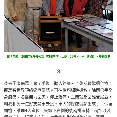
在卡文迪什索爾仁尼琴陳列室（右起周琳、王康、北明、一平、鄭義）。鄭義提供
3
後來王康病篤，做了手術，聽人建議去了休斯敦繼續化療。
那裏有世界頂級癌症醫院。再往後癌細胞擴散，除兩只手全
身癱瘓。名醫無力回天，停止治療，王康就想回維吉尼亞，
叫我和另一位好友開車去接。車大的好處就顯出來了：保留
司機、護理4人座位，只卸下右側的後兩排座椅，稍加改裝