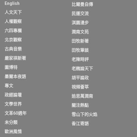
English
比爾曼自傳
人文天下
民運交流
人權觀察
淇園漫步
六四專欄
潤南文苑
北京觀察
田牧新著
古典音樂
田牧筆談
嚴家祺新著
老陳時評
圖博特
老魏論天下
墨爾本夜語
胡平論政
專文
視頻薈萃
政經論壇
追思萬潤南
文學世界
關注熱點
文革60週年
雪山下的火焰
未分類
香江寄語
歐洲風情