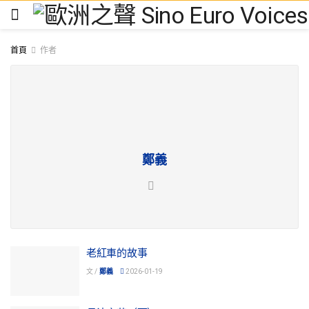
首頁
作者
鄭義
老紅車的故事
文 /
鄭義
2026-01-19