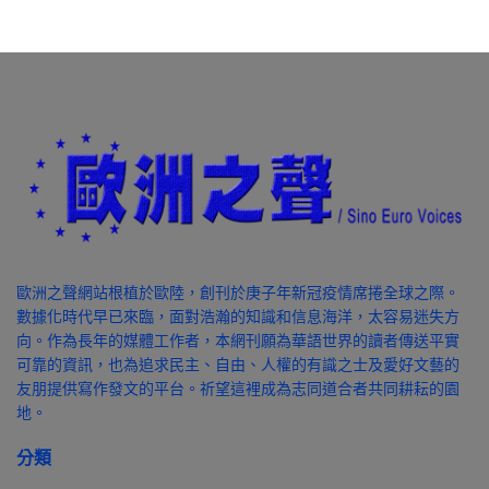
歐洲之聲網站根植於歐陸，創刊於庚子年新冠疫情席捲全球之際。
數據化時代早已來臨，面對浩瀚的知識和信息海洋，太容易迷失方
向。作為長年的媒體工作者，本網刊願為華語世界的讀者傳送平實
可靠的資訊，也為追求民主、自由、人權的有識之士及愛好文藝的
友朋提供寫作發文的平台。祈望這裡成為志同道合者共同耕耘的園
地。
分類