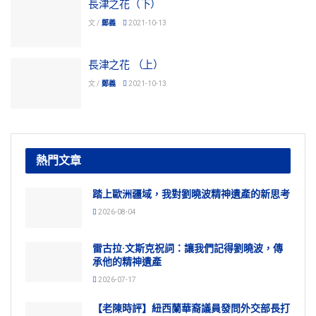
長津之花（下）
文 /
鄭義
2021-10-13
長津之花 （上）
文 /
鄭義
2021-10-13
熱門文章
踏上歐洲疆域，我對劉曉波精神遺產的新思考
2026-08-04
雷古拉·文斯克祝詞：讓我們記得劉曉波，傳
承他的精神遺產
2026-07-17
【老陳時評】紐西蘭華裔議員發問外交部長打