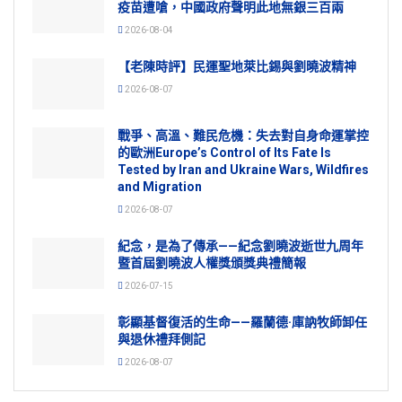
疫苗遭嗆，中國政府聲明此地無銀三百兩
2026-08-04
【老陳時評】民運聖地萊比錫與劉曉波精神
2026-08-07
戰爭、高溫、難民危機：失去對自身命運掌控
的歐洲Europe’s Control of Its Fate Is
Tested by Iran and Ukraine Wars, Wildfires
and Migration
2026-08-07
紀念，是為了傳承——紀念劉曉波逝世九周年
暨首屆劉曉波人權獎頒獎典禮簡報
2026-07-15
彰顯基督復活的生命——羅蘭德·庫訥牧師卸任
與退休禮拜側記
2026-08-07