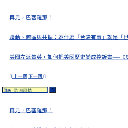
再見，巴塞羅那！
聯動、跨區與共振：為什麽「台灣有事」就是「世
美國左派菁英，如何把美國歷史變成控訴書──《
上一個
下一個
歐洲風情
再見，巴塞羅那！