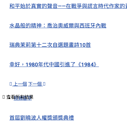
和平始於真實的聲音——在戰爭與謊言時代作家的
水晶般的精神：喬治奧威爾與西班牙內戰
瑞典茉莉第十二次自選題畫詩10首
幸好，1980年代中國引進了《1984》
上一個
下一個
查看所有結果
視頻薈萃
首屆劉曉波人權獎頒獎典禮