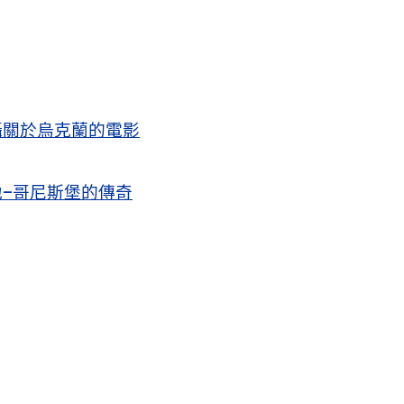
攝關於烏克蘭的電影
–哥尼斯堡的傳奇