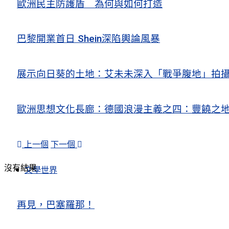
歐洲民主防護盾 為何與如何打造
巴黎開業首日 Shein深陷輿論風暴
展示向日葵的土地：艾未未深入「戰爭腹地」拍
歐洲思想文化長廊：德國浪漫主義之四：豐饒之地
上一個
下一個
沒有結果
文學世界
再見，巴塞羅那！