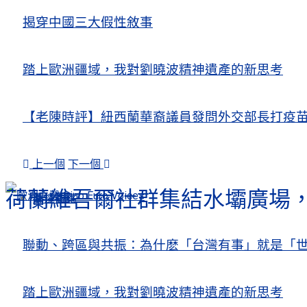
揭穿中國三大假性敘事
踏上歐洲疆域，我對劉曉波精神遺產的新思考
【老陳時評】紐西蘭華裔議員發問外交部長打疫
上一個
下一個
荷蘭維吾爾社群集結水壩廣場，
人權觀察
關注熱點
聯動、跨區與共振：為什麽「台灣有事」就是「世
踏上歐洲疆域，我對劉曉波精神遺產的新思考