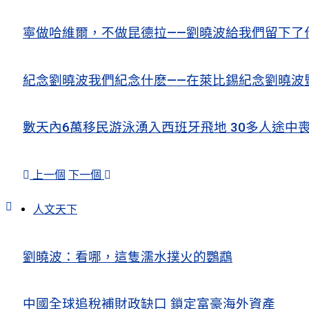
寧做哈維爾，不做昆德拉——劉曉波給我們留下了
紀念劉曉波我們紀念什麽——在萊比錫紀念劉曉波
數天內6萬移民游泳湧入西班牙飛地 30多人途中
上一個
下一個
人文天下
劉曉波：看哪，這隻濡水撲火的鸚鵡
中國全球追稅補財政缺口 鎖定富豪海外資產