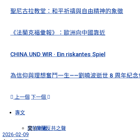
聖尼古拉教堂：和平祈禱與自由精神的象徵
《法蘭克福彙報》：歐洲向中國靠近
CHINA UND WIR · Ein riskantes Spiel
為信仰與理想奮鬥一生——劉曉波逝世 8 周年紀念
上一個
下一個
專文
田牧新著
文 /
荷蘭反共之聲
2026-02-09