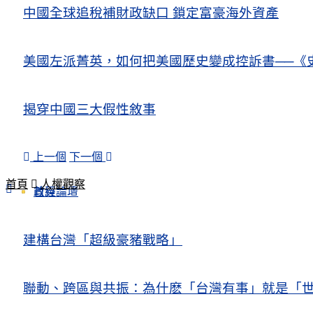
中國全球追稅補財政缺口 鎖定富豪海外資產
美國左派菁英，如何把美國歷史變成控訴書──《
揭穿中國三大假性敘事
上一個
下一個
首頁
人權觀察
政經論壇
首頁
建構台灣「超級豪豬戰略」
聯動、跨區與共振：為什麽「台灣有事」就是「世