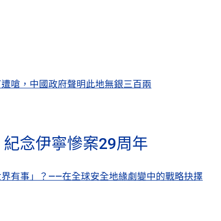
苗遭嗆，中國政府聲明此地無銀三百兩
紀念伊寧慘案29周年
界有事」？——在全球安全地緣劇變中的戰略抉擇