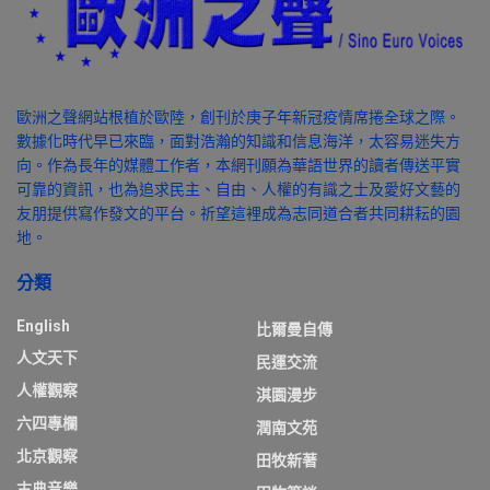
歐洲之聲網站根植於歐陸，創刊於庚子年新冠疫情席捲全球之際。
數據化時代早已來臨，面對浩瀚的知識和信息海洋，太容易迷失方
向。作為長年的媒體工作者，本網刊願為華語世界的讀者傳送平實
可靠的資訊，也為追求民主、自由、人權的有識之士及愛好文藝的
友朋提供寫作發文的平台。祈望這裡成為志同道合者共同耕耘的園
地。
分類
English
比爾曼自傳
人文天下
民運交流
人權觀察
淇園漫步
六四專欄
潤南文苑
北京觀察
田牧新著
古典音樂