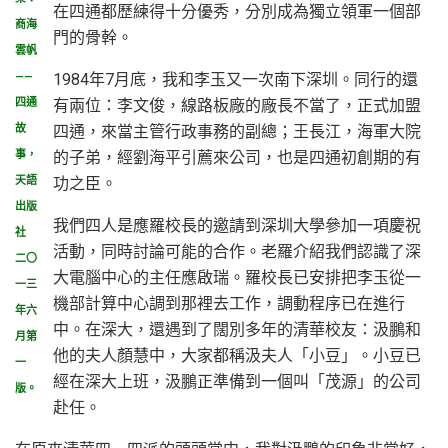
在四通都歷練得十分優秀，分別成為獨立領軍一個部
商海
門的骨幹。
雲帆
1984年7月底，我和李玉又一次南下深圳。同行的還
——
有兩位：李文俊，線路板廠的廠長不當了，正式加盟
四通
四通，來當主管行政事務的副總；王長江，海軍大院
故
的子弟，經劉海平引薦來公司，也是四通初創期的有
事，
功之臣。
天語
出版
我們四人是應羅校長的邀請到深圳大學參加一項慶祝
社
活動，同時討論可能的合作。老羅介紹我們認識了深
二〇
大電腦中心的主任應啟瑞。羅校長已安排把李玉從一
一三
機部計算中心調到那裡去工作，調動程序已在進行
年六
中。在深大，還遇到了闊別多年的清華校友：汲鵬和
月第
他的夫人顏慧中，大家都稱汲夫人「小豆」。小豆已
一
經在深大上班，汲鵬正準備到一個叫「茂源」的公司
版。
赴任。