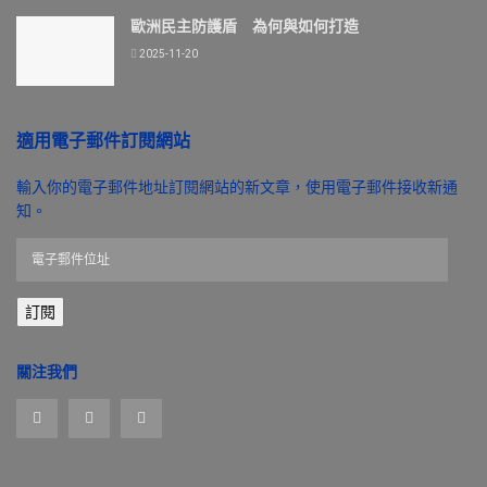
歐洲民主防護盾 為何與如何打造
2025-11-20
適用電子郵件訂閱網站
輸入你的電子郵件地址訂閱網站的新文章，使用電子郵件接收新通
知。
電
子
郵
訂閱
件
位
址
關注我們