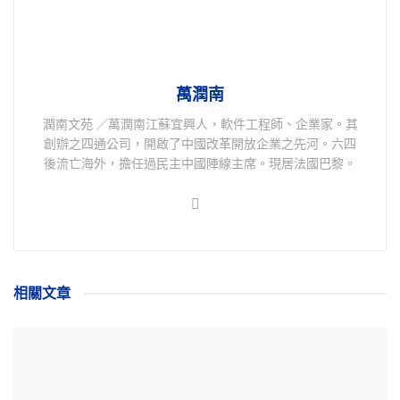
萬潤南
潤南文苑 ／萬潤南江蘇宜興人，軟件工程師、企業家。其
創辦之四通公司，開啟了中國改革開放企業之先河。六四
後流亡海外，擔任過民主中國陣線主席。現居法國巴黎。
相關
文章