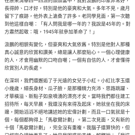
在原來清華四一四派的頭頭當中，我對汲鵬的印象非常好，
長得帥、口才好，特別是他的豪爽和大氣。多年不見，歲月
留下了痕跡，他外表上滄桑了許多。老同學見面，第一次聽
到他這樣自嘲：「有人問我是哪一年的？我說是45年的。對
方肅然起敬：哦，1945年就參加革命了！」
汲鵬的相貌有變化，但豪爽和大氣依舊。特別是他對人那種
真心誠意的欣賞和讚美，總是讓人那麼貼心。一個心理健康
的人，才會用幽默的口吻自嘲；一個有自信的人，才會懂得
欣賞別人的長處。
在深圳，我們還邂逅了于光遠的女兒于小紅。小紅比李玉還
小幾歲，細長身材、瓜子臉，是那種精力充沛、思路跳躍、
才華橫溢、新點子如泉噴湧的漂亮才女。當時我們都住建工
招待所，每天早晨，我還沒有來得及起床，她就坐在我的床
邊，開始滔滔不絕地講述她的宏偉計劃，而且一口氣就是十
個，每個都夠得上「馬歇爾計劃」。第二次見面，又有新的
十個「馬歇爾計劃」，完全沒有重複。我腦子還算快的，但