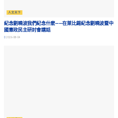
人文天下
紀念劉曉波我們紀念什麽——在萊比錫紀念劉曉波暨中
國憲政民主研討會講話
2026-08-04