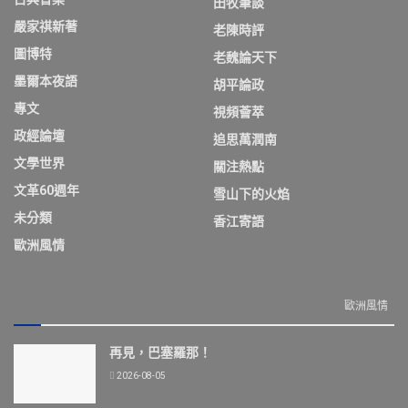
田牧筆談
嚴家祺新著
老陳時評
圖博特
老魏論天下
墨爾本夜語
胡平論政
專文
視頻薈萃
政經論壇
追思萬潤南
文學世界
關注熱點
文革60週年
雪山下的火焰
未分類
香江寄語
歐洲風情
歐洲風情
再見，巴塞羅那！
2026-08-05