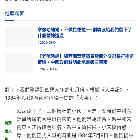
推薦新聞
寧做哈維爾，不做昆德拉——劉曉波給我們留下了
什麼精神遺產
2026-08-04
【老陳時評】紐西蘭華裔議員發問外交部長打疫苗
遭嗆，中國政府聲明此地無銀三百兩
2026-08-04
對了，我們剛講到四通元年的七月份。根據《大事記》，
1984年7月還有兩件值得一提的「大事」：
公司添丁了，三個精壯的小伙子。是王安時從中科院
計算所辦的大專班挑來的。他們是胡江賓、趙平和宋
萬潤
衛東。江賓聰明帥氣、趙平文質彬彬、小宋樸實憨
南文
厚，他們正式入夥的時間是1984年7月8日。他們後來
集：