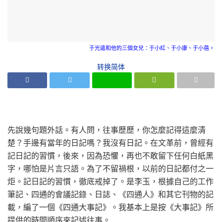
于光遠和他的三個女兒：于小紅、于小康、于小蓓。
转换简体
先說幾句題外話。有人問，往事歷歷，你怎麼記得這麼清
楚？手邊有當年的日記嗎？我沒有日記。在文革前，曾經有
記日記的習慣，後來，因為恐懼，再也不敢留下任何白紙黑
字，哪怕是片言只語。為了不留禍根，以前的日記都付之一
炬。記日記的習慣，徹底戒掉了。是李玉，根據自己的工作
筆記、四通的會議記錄、日誌、《四通人》和其它刊物的記
載，編了一個《四通大事記》。我基本上是按《大事記》所
提供的時間順序來記述往事。