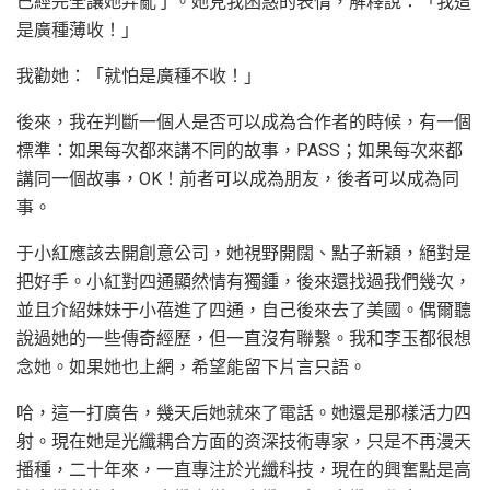
已經完全讓她弄亂了。她見我困惑的表情，解釋說：「我這
是廣種薄收！」
我勸她：「就怕是廣種不收！」
後來，我在判斷一個人是否可以成為合作者的時候，有一個
標準：如果每次都來講不同的故事，PASS；如果每次來都
講同一個故事，OK！前者可以成為朋友，後者可以成為同
事。
于小紅應該去開創意公司，她視野開闊、點子新穎，絕對是
把好手。小紅對四通顯然情有獨鍾，後來還找過我們幾次，
並且介紹妹妹于小蓓進了四通，自己後來去了美國。偶爾聽
說過她的一些傳奇經歷，但一直沒有聯繫。我和李玉都很想
念她。如果她也上網，希望能留下片言只語。
哈，這一打廣告，幾天后她就來了電話。她還是那樣活力四
射。現在她是光纖耦合方面的资深技術專家，只是不再漫天
播種，二十年來，一直專注於光纖科技，現在的興奮點是高