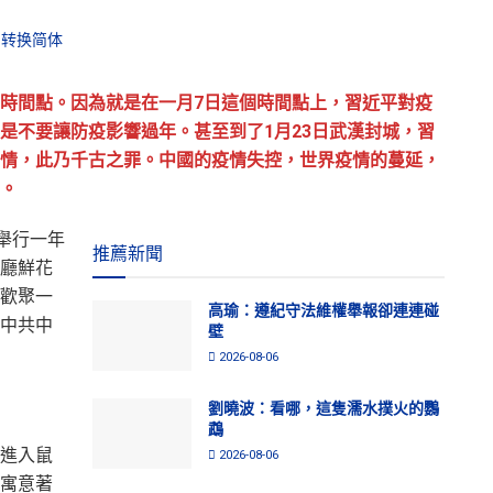
转换简体
時間點。因為就是在一月7日這個時間點上，習近平對疫
是不要讓防疫影響過年。甚至到了1月23日武漢封城，習
情，此乃千古之罪。中國的疫情失控，世界疫情的蔓延，
。
舉行一年
推薦新聞
廳鮮花
歡聚一
高瑜：遵紀守法維權舉報卻連連碰
中共中
壁
2026-08-06
劉曉波：看哪，這隻濡水撲火的鸚
鵡
進入鼠
2026-08-06
寓意著