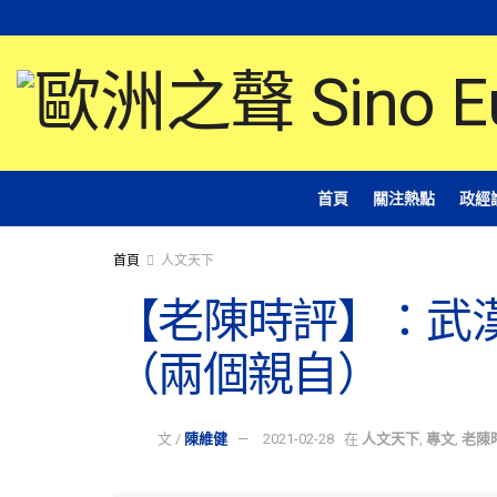
首頁
關注熱點
政經
首頁
人文天下
【老陳時評】：武
（兩個親自）
文 /
陳維健
2021-02-28
在
人文天下
,
專文
,
老陳