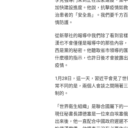
李克強專門來到正在加緊建設、集中
加快建設進度。他說，抗擊疫情如救
治患者的「安全島」。我們要千方百
情防護。
從新華社的報導中我們除了看到官樣
漢也不會僅僅是報導中的那些內容，
西是黨的秘密。他聽取省市領導的匯
什麽樣的指示，也許日後才會披露出
疫情。
1月28日，這一天，習近平會見了
常不同的是，兩個人會談之間隔著三
制的。
「世界衛生組織」是聯合國屬下的一
現任秘書長譚德塞是一位來自埃塞俄
出來後，他一直配合中國政府遲遲不