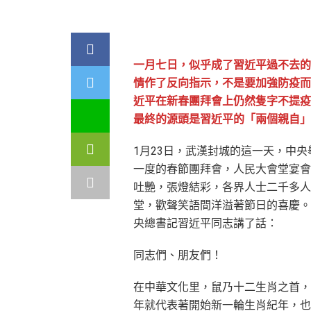
一月七日，似乎成了習近平過不去的
情作了反向指示，不是要加強防疫而
近平在新春團拜會上仍然隻字不提疫
最終的源頭是習近平的「兩個親自」
1月23日，武漢封城的這一天，中央
一度的春節團拜會，人民大會堂宴會
吐艷，張燈結彩，各界人士二千多人
堂，歡聲笑語間洋溢著節日的喜慶。
央總書記習近平同志講了話：
同志們、朋友們！
在中華文化里，鼠乃十二生肖之首，
年就代表著開始新一輪生肖紀年，也