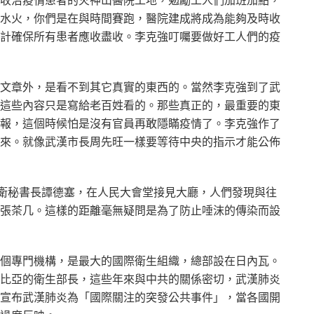
收治疫情患者的火神山醫院工地，勉勵工人們加班加點，
水火，你們是在與時間賽跑，醫院建成將成為能夠及時收
計確保所有患者應收盡收。李克強叮囑要做好工人們的疫
文章外，是看不到其它真實的東西的。當然李克強到了武
這些內容只是寫給老百姓看的。那些真正的，最重要的東
報，這個時候怕是沒有官員再敢隱瞞疫情了。李克強作了
來。就像武漢市長周先旺一樣要等待中央的指示才能公佈
世衛秘書長譚德塞，在人民大會堂接見大廳，人們發現與往
張茶几。這樣的距離毫無疑問是為了防止唾沫的傳染而設
個專門機構，是最大的國際衛生組織，總部設在日內瓦。
比亞的衛生部長，這些年來與中共的關係密切，武漢肺炎
宣布武漢肺炎為「國際關注的突發公共事件」，當各國開