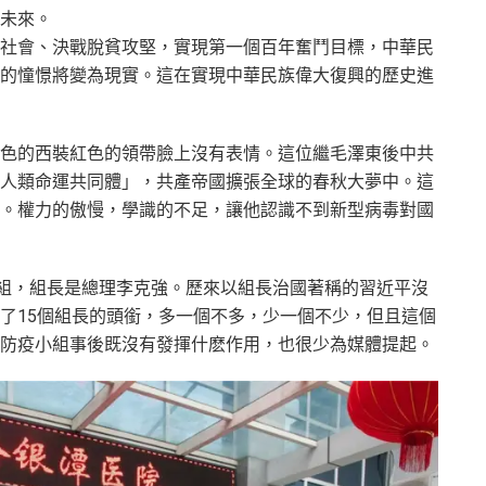
未來。
社會、決戰脫貧攻堅，實現第一個百年奮鬥目標，中華民
的憧憬將變為現實。這在實現中華民族偉大復興的歷史進
色的西裝紅色的領帶臉上沒有表情。這位繼毛澤東後中共
人類命運共同體」，共產帝國擴張全球的春秋大夢中。這
。權力的傲慢，學識的不足，讓他認識不到新型病毒對國
小組，組長是總理李克強。歷來以組長治國著稱的習近平沒
了15個組長的頭銜，多一個不多，少一個不少，但且這個
防疫小組事後既沒有發揮什麽作用，也很少為媒體提起。