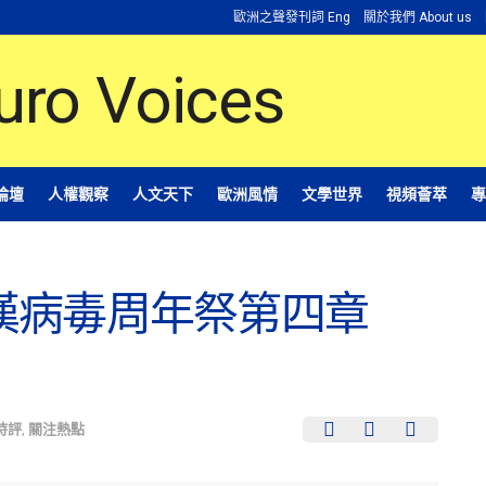
歐洲之聲發刊詞 Eng
關於我們 About us
論壇
人權觀察
人文天下
歐洲風情
文學世界
視頻薈萃
專
漢病毒周年祭第四章
時評
,
關注熱點