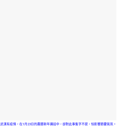
道武漢有疫情，在1月23日的農曆新年講話中，卻對此事隻字不提，怕影響節慶氣氛。