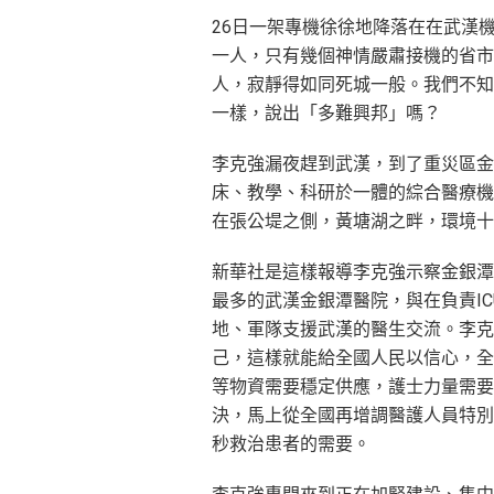
26日一架專機徐徐地降落在在武漢
一人，只有幾個神情嚴肅接機的省市
人，寂靜得如同死城一般。我們不知
一樣，說出「多難興邦」嗎？
李克強漏夜趕到武漢，到了重災區金
床、教學、科研於一體的綜合醫療機
在張公堤之側，黃塘湖之畔，環境十
新華社是這樣報導李克強示察金銀潭
最多的武漢金銀潭醫院，與在負責I
地、軍隊支援武漢的醫生交流。李克
己，這樣就能給全國人民以信心，全
等物資需要穩定供應，護士力量需要
決，馬上從全國再增調醫護人員特別
秒救治患者的需要。