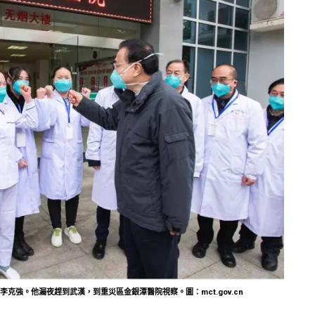
克強。他漏夜趕到武漢，到重災區金銀潭醫院視察。圖：mct.gov.cn