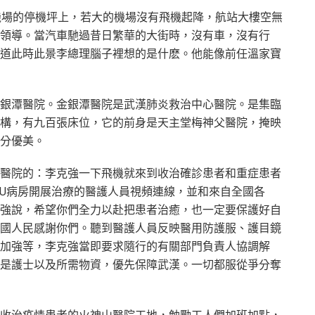
機場的停機坪上，若大的機場沒有飛機起降，航站大樓空無
領導。當汽車馳過昔日繁華的大街時，沒有車，沒有行
道此時此景李總理腦子裡想的是什麽。他能像前任溫家寶
銀潭醫院。金銀潭醫院是武漢肺炎救治中心醫院。是集臨
構，有九百張床位，它的前身是天主堂梅神父醫院，掩映
分優美。
醫院的：李克強一下飛機就來到收治確診患者和重症患者
CU病房開展治療的醫護人員視頻連線，並和來自全國各
強說，希望你們全力以赴把患者治癒，也一定要保護好自
國人民感謝你們。聽到醫護人員反映醫用防護服、護目鏡
加強等，李克強當即要求隨行的有關部門負責人協調解
是護士以及所需物資，優先保障武漢。一切都服從爭分奪