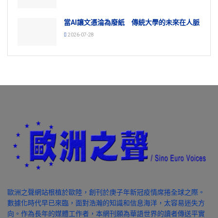
當AI讓文憑淪為廢紙 傳統大學的未來在人脈
2026-07-28
歐洲之聲網站根植於歐陸，創刊於庚子年新冠疫情席捲全球之際。
數據化時代早已來臨，面對浩瀚的知識和信息海洋，太容易迷失方
向。作為長年的媒體工作者，本網刊願為華語世界的讀者傳送平實