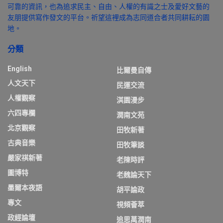
可靠的資訊，也為追求民主、自由、人權的有識之士及愛好文藝的
友朋提供寫作發文的平台。祈望這裡成為志同道合者共同耕耘的園
地。
分類
English
比爾曼自傳
人文天下
民運交流
人權觀察
淇園漫步
六四專欄
潤南文苑
北京觀察
田牧新著
古典音樂
田牧筆談
嚴家祺新著
老陳時評
圖博特
老魏論天下
墨爾本夜語
胡平論政
專文
視頻薈萃
政經論壇
追思萬潤南