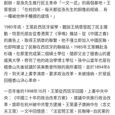
創辦，是孫先生推行民主革命「一文一武」的兩個基地。王
策曾說：「在校四年，每天都從孫先生的銅像前經過……有
一種被他伸手觸摸的感悟。」
1983年底，王策赴西班牙留學，聽說王炳章發起了民主運
動，特意托朋友從香港買了《爭鳴》雜誌，從《中國之春》
的廣告上，取得王炳章的聯繫，他不僅立即加入中國民聯，
也即時建立了民聯在西班牙的聯絡站。1985年王策轉赴洛
杉磯，在那里完成第二個碩士學位，隨即又去了檀香山的夏
威夷大學，修完了他的政治學博士學位。孫中山當年也是在
檀香山先後就讀於英美教會所辦的兩所書院，並於1894年6
月，到天津上書李鴻章，要求政治改革，未被接納，於是返
回檀香山決心革命。
一百年後的1998年10月，王策從西班牙回國，上書中共中
央：《中國三十年的政治改革方案》，建議中央進行政治改
革。旋即在杭州被中共警方逮捕。王策妻子唐絢中在〈念丈
夫王策〉一文中回憶道：「法官問王策，民聯陣—自民黨的