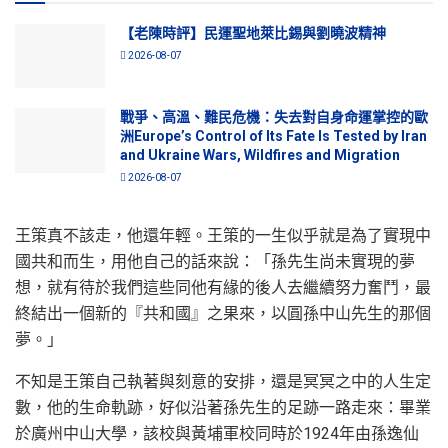
【老陳時評】民運聖地萊比錫與劉曉波精神
2026-08-07
戰爭、高溫、難民危機：失去對自身命運掌控的歐
洲Europe’s Control of Its Fate Is Tested by Iran
and Ukraine Wars, Wildfires and Migration
2026-08-07
王策真不該走，他還年輕。王策的一生似乎就是為了實現中
國共和而生，用他自己的話來說：「孫先生尚未實現的夢
想，就有待於我們這些同他有緣的後人去繼續努力奮鬥，最
終結出一個新的『共和國』之果來，以圓孫中山先生的那個
夢。」
不知是王策自己執著與刻意的安排，還是冥冥之中的人生定
數，他的生命軌跡，好似沿著孫先生的足跡一路走來：畢業
於廣州中山大學，該校與黃埔軍校同時於1924年由孫逸仙