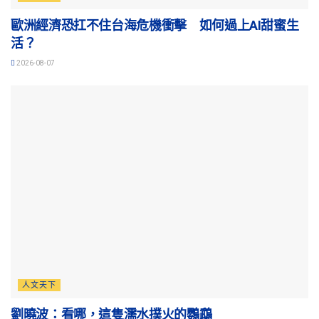
歐洲經濟恐扛不住台海危機衝擊 如何過上AI甜蜜生
活？
2026-08-07
人文天下
劉曉波：看哪，這隻濡水撲火的鸚鵡