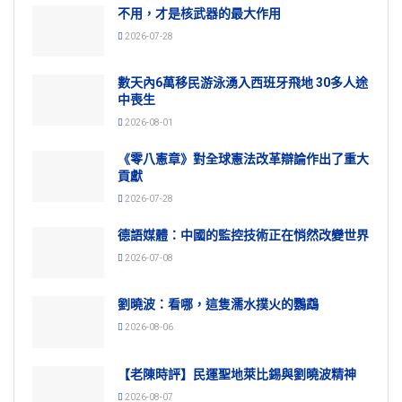
不用，才是核武器的最大作用
2026-07-28
數天內6萬移民游泳湧入西班牙飛地 30多人途
中喪生
2026-08-01
《零八憲章》對全球憲法改革辯論作出了重大
貢獻
2026-07-28
德語媒體：中國的監控技術正在悄然改變世界
2026-07-08
劉曉波：看哪，這隻濡水撲火的鸚鵡
2026-08-06
【老陳時評】民運聖地萊比錫與劉曉波精神
2026-08-07