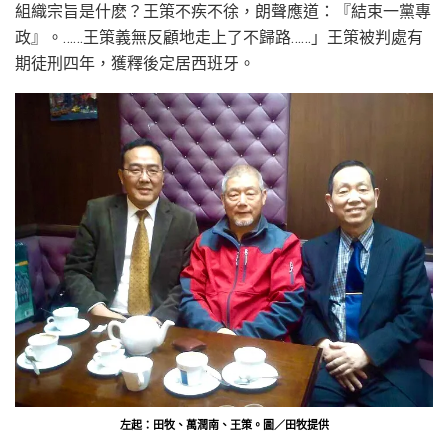
組織宗旨是什麽？王策不疾不徐，朗聲應道：『結束一黨專
政』。……王策義無反顧地走上了不歸路……」王策被判處有
期徒刑四年，獲釋後定居西班牙。
左起：田牧、萬潤南、王策。圖／田牧提供