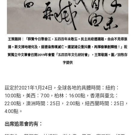
王策題詩：「群賢今日聚香江，五四百年未敢忘。民主尚悲遭踐踏，自由不見得張
揚。斯文掃地嗟何及，道德淪喪嘆滅亡。還望諸公重抖擻，再揮椽筆創輝煌！」祝
賀獨立中文筆會召開2019年會暨「五四百年文化研討會」，王策敬題。圖／田牧存
字提供
茲定於2021年1月24日，全球各地的具體時間：紐約：
10:00點，美西：7:00，柏林：16:00點，香港與臺北：
22:00點，澳洲時間：25日， 2:00點，紐西蘭時間：25日，
4:00點。
出席追思會的有：