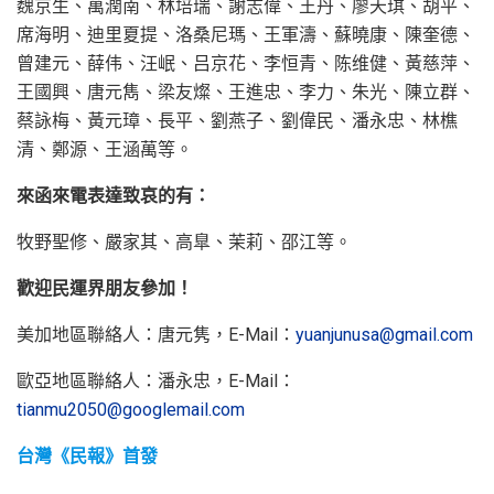
魏京生、萬潤南、林培瑞、謝志偉、王丹、廖天琪、胡平、
席海明、迪里夏提、洛桑尼瑪、王軍濤、蘇曉康、陳奎德、
曾建元、薛伟、汪岷、吕京花、李恒青、陈维健、黃慈萍、
王國興、唐元雋、梁友燦、王進忠、李力、朱光、陳立群、
蔡詠梅、黃元璋、長平、劉燕子、劉偉民、潘永忠、林樵
清、鄭源、王涵萬等。
來函來電表達致哀的有：
牧野聖修、嚴家其、高臯、茉莉、邵江等。
歡迎民運界朋友參加！
美加地區聯絡人：唐元隽，E-Mail：
yuanjunusa@gmail.com
歐亞地區聯絡人：潘永忠，E-Mail：
tianmu2050@googlemail.com
台灣《民報》首發