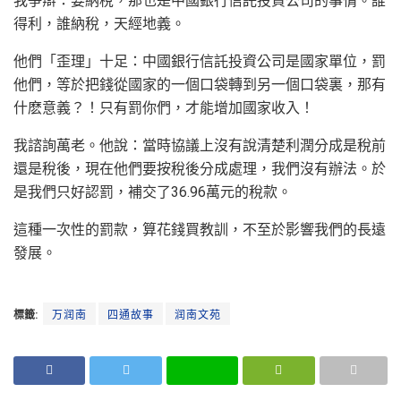
我爭辯：要納稅，那也是中國銀行信託投資公司的事情。誰
得利，誰納稅，天經地義。
他們「歪理」十足：中國銀行信託投資公司是國家單位，罰
他們，等於把錢從國家的一個口袋轉到另一個口袋裏，那有
什麽意義？！只有罰你們，才能增加國家收入！
我諮詢萬老。他說：當時協議上沒有說清楚利潤分成是稅前
還是稅後，現在他們要按稅後分成處理，我們沒有辦法。於
是我們只好認罰，補交了36.96萬元的稅款。
這種一次性的罰款，算花錢買教訓，不至於影響我們的長遠
發展。
標籤:
万润南
四通故事
润南文苑