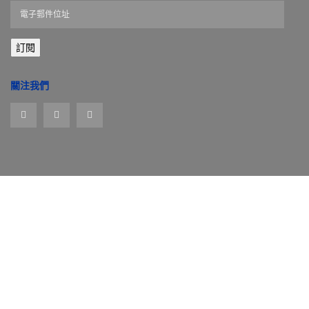
電
子
郵
訂閱
件
位
址
關注我們