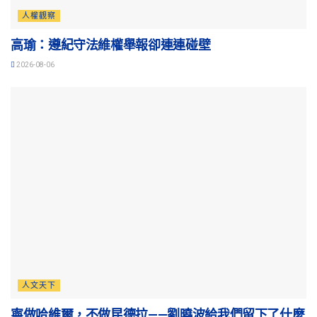
人權觀察
高瑜：遵紀守法維權舉報卻連連碰壁
2026-08-06
人文天下
寧做哈維爾，不做昆德拉——劉曉波給我們留下了什麼