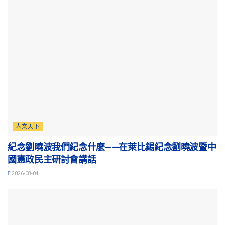
人文天下
紀念劉曉波我們紀念什麽——在萊比錫紀念劉曉波暨中
國憲政民主研討會講話
2026-08-04