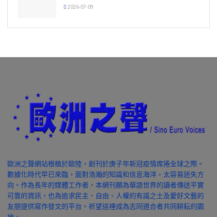
2026-07-09
歐洲之聲網站根植於歐陸，創刊於庚子年新冠疫情席捲全球之際。
數據化時代早已來臨，面對浩瀚的知識和信息海洋，太容易迷失方
向。作為長年的媒體工作者，本網刊願為華語世界的讀者傳送平實
可靠的資訊，也為追求民主、自由、人權的有識之士及愛好文藝的
友朋提供寫作發文的平台。祈望這裡成為志同道合者共同耕耘的園
地。