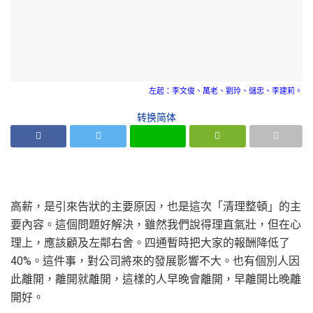
左起：李文俊、萬老、劉玲、儲忠、李建莉。
转换简体
高薪，是引來告狀的主要原因，也是這次「清理整頓」的主
要內容。這個問題好解決，雖然我們說得理直氣壯，但在心
理上，應該顧及左鄰右舍。四通暫時把大家的報酬降低了
40%。這件事，對公司將來的發展影響不大。也有個別人因
此離開，離開就離開，這樣的人早晚會離開，早離開比晚離
開好。