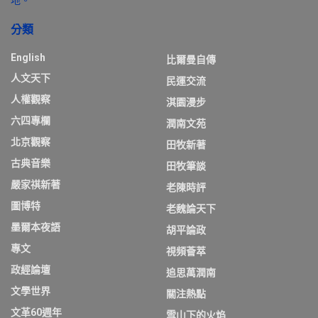
分類
English
比爾曼自傳
人文天下
民運交流
人權觀察
淇園漫步
六四專欄
潤南文苑
北京觀察
田牧新著
古典音樂
田牧筆談
嚴家祺新著
老陳時評
圖博特
老魏論天下
墨爾本夜語
胡平論政
專文
視頻薈萃
政經論壇
追思萬潤南
文學世界
關注熱點
文革60週年
雪山下的火焰