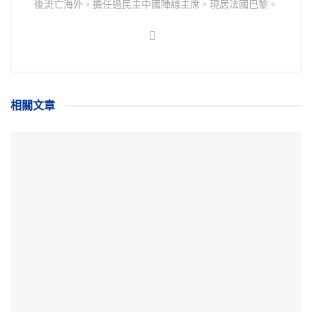
後流亡海外，擔任過民主中國陣線主席。現居法國巴黎。
相關
文章