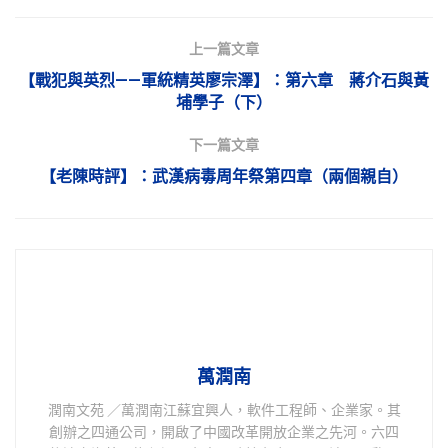
上一篇文章
【戰犯與英烈——軍統精英廖宗澤】：第六章 蔣介石與黃
埔學子（下）
下一篇文章
【老陳時評】：武漢病毒周年祭第四章（兩個親自）
萬潤南
潤南文苑 ／萬潤南江蘇宜興人，軟件工程師、企業家。其
創辦之四通公司，開啟了中國改革開放企業之先河。六四