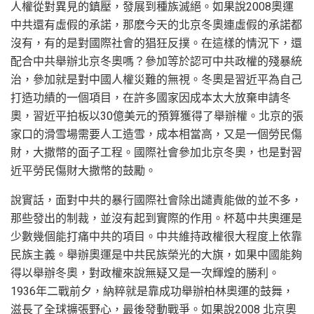
人權從對異見的鎮壓，發展到種族滅絕。如果說2008奧運
中共還有虛假的承諾，那麽今天的北京冬奧連虛假的承諾都
沒有，有的是對國際社會的猖狂反撲。在這樣的情況下，還
配合中共舉辦北京冬奧嗎？參加等於認可中共政權的殘暴統
治，參加就是對中國人權災難的無視。冬奧是習近平為自己
打造功績的一個項目，在許多國家因成本太大放棄申請冬
奧，習近平拍板以30億美元的預算獲得了舉辦權。北京的張
家口的滑雪場需要人工造雪，成本相當高，又是一個勞民傷
財，大撒幣的面子工程。國際社會參加北京冬奧，也是對習
近平勞民傷財大撒幣的鼓勵。
說實話，面對中共的暴行國際社會除出譴責能做的並不多，
那些發出的制裁，並沒有起到實際的作用。杯葛中共奧運是
少數幾個能打痛中共的項目。中共維持政權很大程度上依靠
民族主義。舉辦奧運是中共民族榮光的大旗，如果中國能夠
得以舉辦冬奧，對政權來說無疑又是一次輝煌的勝利。
1936年二戰前夕，納粹就是靠成功舉辦柏林奧運的鼓舞，
滋長了全球擴張野心，最後發動戰爭。如果說2008 北京奧