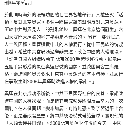
刑3年零6個月。
於此同時海外的法輪功團體在世界各地舉行」人權聖火「活
動，反對北京奧運。多個中國民運體表聲明反對北京奧運。
鑒於中共對異見人士的殘酷鎮壓，奧運在北京這個發生」六
四天安門大屠殺的地方舉辦是不合適的。 另有一部分民運
人士與團體，盡管譴責中共的人權暴行，從中華民族的情感
出發，希望中共當局通過舉辦奧運，改善中國的人權環境。
「記者無國界組織啟動了‘北京2008’手銬奧運行動，展示由
五個手銬形成的象征奧運會徽的圖像，並致函奧會主席羅
格，籲請國際奧會要求北京尊重奧運會的基本精神，並履行
在爭取主辦2008年奧運時改進人權的承諾。」
奧運在北京成功舉辦後，中共不思國際社會的良善，承諾改
進中國的人權狀況，而是把它看成粉碎國際反華勢力的一次
圍剿。在人權問題上變本加厲，有恃無恐。到了習近平上台
後，更是要改寫歷史，將中共統治模式帶給全球，實現他的
「人類命運共同體」。2008北京奧運14年後的今天 ，中國