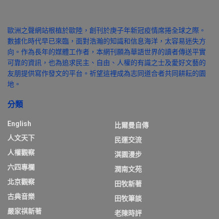
歐洲之聲網站根植於歐陸，創刊於庚子年新冠疫情席捲全球之際。
數據化時代早已來臨，面對浩瀚的知識和信息海洋，太容易迷失方
向。作為長年的媒體工作者，本網刊願為華語世界的讀者傳送平實
可靠的資訊，也為追求民主、自由、人權的有識之士及愛好文藝的
友朋提供寫作發文的平台。祈望這裡成為志同道合者共同耕耘的園
地。
分類
English
比爾曼自傳
人文天下
民運交流
人權觀察
淇園漫步
六四專欄
潤南文苑
北京觀察
田牧新著
古典音樂
田牧筆談
嚴家祺新著
老陳時評