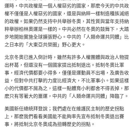
運時，中共政權是一個人權惡劣的國家，那麽今天的中共政
權不僅僅是人權惡劣的國家，還是與納粹一樣制造種族滅絕
的政權。如果仍然支持中共舉辦冬奧，其性質與當年支持納
粹舉辦柏林奧運是一樣的。中共必然在冬奧的鼓舞下，大踏
步地開始實施全球擴張野心。中共的「人類命運共同體」比
之日本的「大東亞共榮圈」野心更大。
北京冬奧已進入倒計時，雖然有許多人權團體與政治人物提
出杯葛，但還沒有一個國家提出抵制退出。抵制冬奧比軍
事，經濟代價都要小得多，僅僅是運動員不出場，及廣告收
益，但對中共打擊的力度比經濟大，不比軍事小。如果這樣
小的代價都不屑為之，這樣一點體育小利都舍不得丟掉，那
麽只有等著大的噩運，中共的「人類命運共同體」降臨了。
美國新任總統拜登說；我們處在在維護民主制的歷史拐點
上，那麽我們看看美國能不能夠率先宣布抵制冬奧退出賽
事，將抵制北京冬奧成為扭轉歷史的拐點。