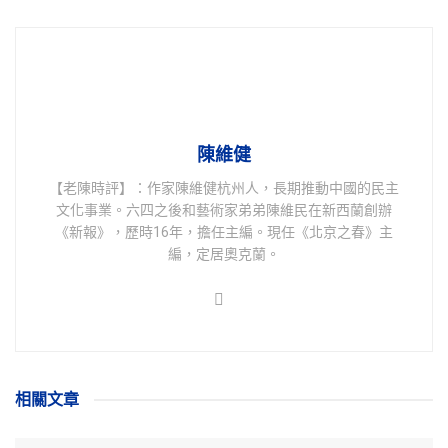
陳維健
【老陳時評】：作家陳維健杭州人，長期推動中國的民主
文化事業。六四之後和藝術家弟弟陳維民在新西蘭創辦
《新報》，歷時16年，擔任主編。現任《北京之春》主
編，定居奧克蘭。
相關
文章