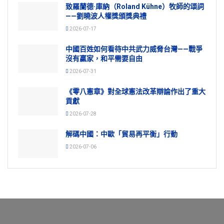
致羅蘭德·庫納（Roland Kühne）牧師的頌詞
——劉曉波人權獎頒獎典禮
2026-07-17
中國百姓如何看待中共武力威脅台灣——戰爭
沒有贏家，和平需要自由
2026-07-31
《零八憲章》對全球憲法改革辯論作出了重大
貢獻
2026-07-28
解碼中國：中歐「貿易再平衡」行動
2026-07-06