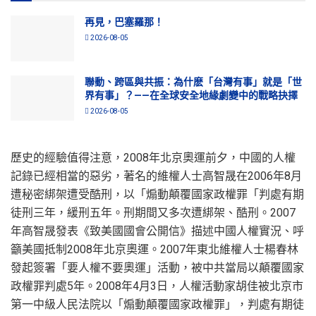
再見，巴塞羅那！
2026-08-05
聯動、跨區與共振：為什麽「台灣有事」就是「世
界有事」？——在全球安全地緣劇變中的戰略抉擇
2026-08-05
歷史的經驗值得注意，2008年北京奧運前夕，中國的人權
記錄已經相當的惡劣，著名的維權人士高智晟在2006年8月
遭秘密綁架遭受酷刑，以「煽動顛覆國家政權罪「判處有期
徒刑三年，緩刑五年。刑期間又多次遭綁架、酷刑。2007
年高智晟發表《致美國國會公開信》描述中國人權實況、呼
籲美國抵制2008年北京奧運。2007年東北維權人士楊春林
發起簽署「要人權不要奧運」活動，被中共當局以顛覆國家
政權罪判處5年。2008年4月3日，人權活動家胡佳被北京市
第一中級人民法院以「煽動顛覆國家政權罪」，判處有期徒