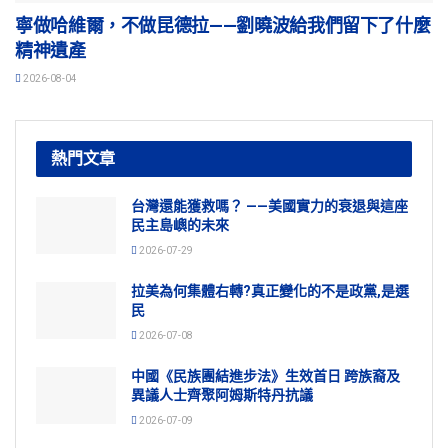
寧做哈維爾，不做昆德拉——劉曉波給我們留下了什麼
精神遺產
2026-08-04
熱門文章
台灣還能獲救嗎？ ——美國實力的衰退與這座
民主島嶼的未來
2026-07-29
拉美為何集體右轉?真正變化的不是政黨,是選
民
2026-07-08
中國《民族團結進步法》生效首日 跨族裔及
異議人士齊聚阿姆斯特丹抗議
2026-07-09