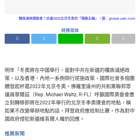
種族滅絕運動會？抗議2022北京冬奧的「殘酷五輪」。圖：global.udn.com
转换简体
明年「冬奧將在中國舉行，面對中共在新疆的種族滅絕政
策，以及香港，內地一系例倒行逆施政策，國際社會多個團
體發起杯葛2022年北京冬奧。佛羅里達州的共和黨聯邦眾
議員華爾茲（Rep. Michael Waltz, R-FL）呼籲國際奧委會應
立刻轉移即將在2022年舉行的北京冬季奧運會的地點，稱
如果不改變舉辦地點的話，拜登政府應抵制比賽，作為對中
國政府侵犯新疆維吾爾人權的回應。
推薦新聞