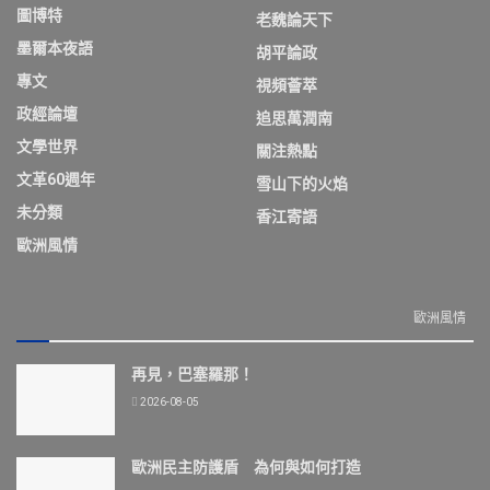
圖博特
老魏論天下
墨爾本夜語
胡平論政
專文
視頻薈萃
政經論壇
追思萬潤南
文學世界
關注熱點
文革60週年
雪山下的火焰
未分類
香江寄語
歐洲風情
歐洲風情
再見，巴塞羅那！
2026-08-05
歐洲民主防護盾 為何與如何打造