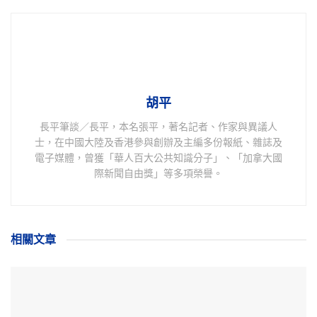
胡平
長平筆談／長平，本名張平，著名記者、作家與異議人
士，在中國大陸及香港參與創辦及主編多份報紙、雜誌及
電子媒體，曾獲「華人百大公共知識分子」、「加拿大國
際新聞自由獎」等多項榮譽。
相關
文章