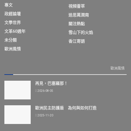
專文
視頻薈萃
政經論壇
追思萬潤南
文學世界
關注熱點
文革60週年
雪山下的火焰
未分類
香江寄語
歐洲風情
歐洲風情
再見，巴塞羅那！
2026-08-05
歐洲民主防護盾 為何與如何打造
2025-11-20