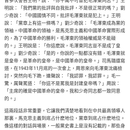
曾多次警告王明，說：「你千萬不可冒犯毛澤東同志。」王
明說：「我們黨的批評與自我批評，不是很正常的嗎？」劉
少奇說：「中國國情不同，批評毛澤東就是犯上。」王明
說：「黨章上有這一條嗎？」劉少奇說：「毛澤東成為黨的
領袖，中國革命的領袖，是馬克思主義和中國革命實際形成
的，為了中國革命的勝利，毛澤東的領袖權威是不能碰
的。」王明說是：「你這麽說，毛澤東同志豈不是成了皇
帝。」劉少奇說：「是的，你說的一點都沒有錯，毛澤東就
是皇帝，是革命的皇帝，是中國革命的皇帝。」司馬璐還寫
道，在1943年11月底的一次會上，周恩來向毛澤東沈痛檢
討，突然向毛下跪，連聲說：「我認罪，我認罪。」毛一
驚，厲聲罵道：「你這不是罵我是封建皇帝嗎？」周說：
「主席的確是中國革命的皇帝，我和少奇同志都一致同意
的。」
這兩段話非常重要，它讓我們清楚地看到在中共最高領導人
那裏，馬克思主義到底占什麽地位，黨章到底占什麽地位。
像這樣的對話與場景，一般黨史書上是沒有記載的，那些身