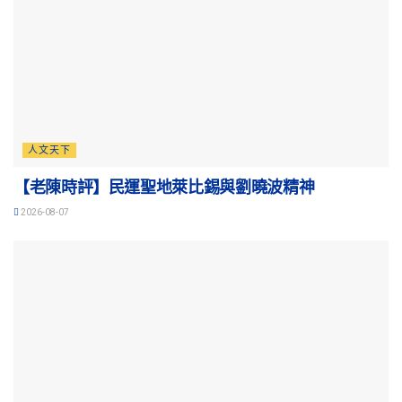
人文天下
【老陳時評】民運聖地萊比錫與劉曉波精神
2026-08-07