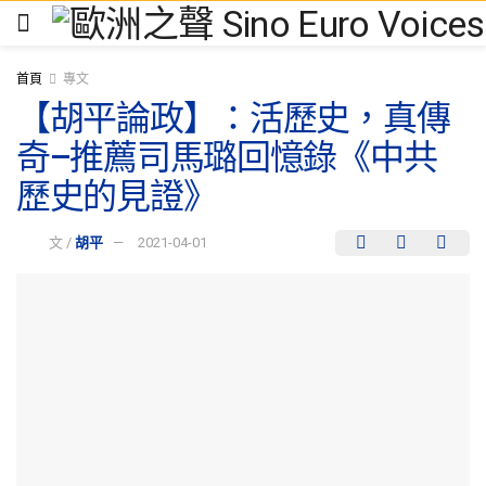
首頁
專文
【胡平論政】：活歷史，真傳
奇–推薦司馬璐回憶錄《中共
歷史的見證》
文 /
胡平
2021-04-01