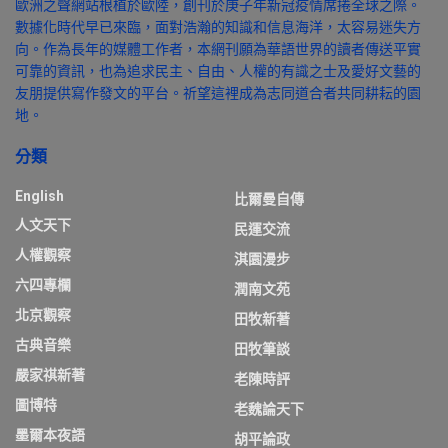
歐洲之聲網站根植於歐陸，創刊於庚子年新冠疫情席捲全球之際。
數據化時代早已來臨，面對浩瀚的知識和信息海洋，太容易迷失方
向。作為長年的媒體工作者，本網刊願為華語世界的讀者傳送平實
可靠的資訊，也為追求民主、自由、人權的有識之士及愛好文藝的
友朋提供寫作發文的平台。祈望這裡成為志同道合者共同耕耘的園
地。
分類
English
比爾曼自傳
人文天下
民運交流
人權觀察
淇園漫步
六四專欄
潤南文苑
北京觀察
田牧新著
古典音樂
田牧筆談
嚴家祺新著
老陳時評
圖博特
老魏論天下
墨爾本夜語
胡平論政