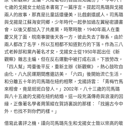
七歲的戈揚女士給這本書寫了一篇序言。提起司馬璐與戈揚
兩人的故事，那真是比童話還優美，比戲劇還感人。司馬璐
與戈揚是江蘇海安同鄉，少年時代一起參加過左翼秘密讀書
會，以後又都加入了共產黨，時聚時散，1940年兩人在重
慶又見了面，皖南事變後天各一方，彼此失去了聯系，由於
兩人都改了名字，所以互相都不知道對方的下落。作為三八
式老幹部和黨內著名才女，戈揚女士從1950年起出任《新
觀察》雜志主編，但在反右運動中被打成右派，下放勞改，
「四人幫」垮臺後平反，重新主辦《新觀察》，熱心鼓吹自
由化，八九民運期間應邀訪美，「六四」後開始流亡生活，
和分離五十年的司馬璐在紐約相聚，戈揚詩雲：「青梅竹馬
來相會，竟是斑斑白發人。」2002年，八十三歲的司馬璐
與八十五歲的戈揚在紐約結婚。這一段充滿傳奇與浪漫的因
緣，正像著名學者周策縱在賀詩裏說的那樣：「找遍古今中
外，也找不到你們的樣。」
借寫此書評之機，謹向司馬璐先生和戈揚女士致以崇高的敬