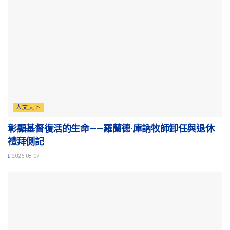
人文天下
彰顯基督復活的生命——羅蘭德·庫訥牧師卸任與退休
禮拜側記
2026-08-07