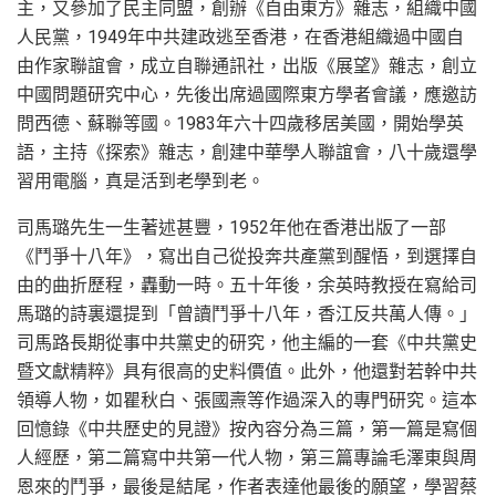
主，又參加了民主同盟，創辦《自由東方》雜志，組織中國
人民黨，1949年中共建政逃至香港，在香港組織過中國自
由作家聯誼會，成立自聯通訊社，出版《展望》雜志，創立
中國問題研究中心，先後出席過國際東方學者會議，應邀訪
問西德、蘇聯等國。1983年六十四歲移居美國，開始學英
語，主持《探索》雜志，創建中華學人聯誼會，八十歲還學
習用電腦，真是活到老學到老。
司馬璐先生一生著述甚豐，1952年他在香港出版了一部
《鬥爭十八年》，寫出自己從投奔共產黨到醒悟，到選擇自
由的曲折歷程，轟動一時。五十年後，余英時教授在寫給司
馬璐的詩裏還提到「曾讀鬥爭十八年，香江反共萬人傳。」
司馬路長期從事中共黨史的研究，他主編的一套《中共黨史
暨文獻精粹》具有很高的史料價值。此外，他還對若幹中共
領導人物，如瞿秋白、張國燾等作過深入的專門研究。這本
回憶錄《中共歷史的見證》按內容分為三篇，第一篇是寫個
人經歷，第二篇寫中共第一代人物，第三篇專論毛澤東與周
恩來的鬥爭，最後是結尾，作者表達他最後的願望，學習蔡