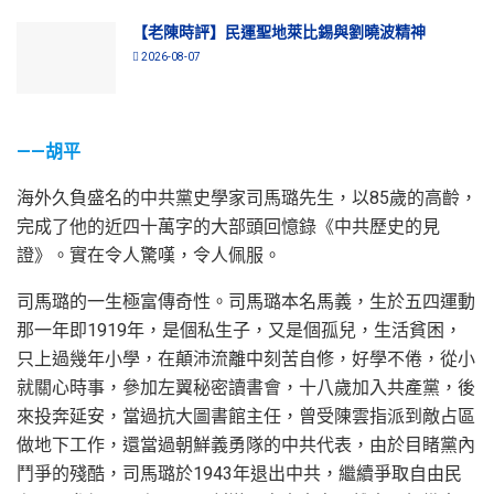
【老陳時評】民運聖地萊比錫與劉曉波精神
2026-08-07
——胡平
海外久負盛名的中共黨史學家司馬璐先生，以85歲的高齡，
完成了他的近四十萬字的大部頭回憶錄《中共歷史的見
證》。實在令人驚嘆，令人佩服。
司馬璐的一生極富傳奇性。司馬璐本名馬義，生於五四運動
那一年即1919年，是個私生子，又是個孤兒，生活貧困，
只上過幾年小學，在顛沛流離中刻苦自修，好學不倦，從小
就關心時事，參加左翼秘密讀書會，十八歲加入共產黨，後
來投奔延安，當過抗大圖書館主任，曾受陳雲指派到敵占區
做地下工作，還當過朝鮮義勇隊的中共代表，由於目睹黨內
鬥爭的殘酷，司馬璐於1943年退出中共，繼續爭取自由民