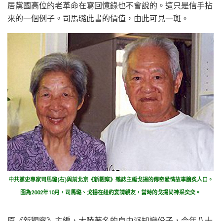
居黨國高位的老革命在寫回憶錄也不會說的。這只是信手拈
來的一個例子。司馬璐此書的價值，由此可見一斑。
中共黨史專家司馬璐(右)與前北京《新觀察》雜誌主編戈揚的傳奇愛情故事膾炙人口。
圖為2002年10月，司馬璐、戈揚在紐約宴請親友，當時的戈揚尚神采奕奕。
原《新觀察》主編，大陸著名的自由派知識份子，今年八十