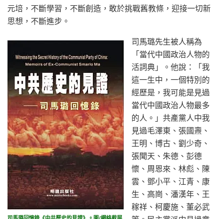
元培，不斷學習，不斷創造，敢於挑戰舊教條，迎接一切新
思想，不斷進步。
司馬璐先生被人稱為
「當代中國政治人物的
活詞典」。他說：「我
這一生中，一個特別的
經歷是，我可能是見過
當代中國政治人物最多
的人。」共產黨人中我
見過毛澤東、張國燾、
王明、博古、劉少奇、
張聞天、朱德、彭德
懷、周恩來、林彪、陳
雲、鄧小平、江青、康
生、高崗、潘漢年、王
稼祥、柯慶施、董必武
司馬璐回憶錄《中共歷史的見證》。圖/網絡截屏