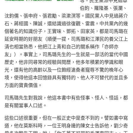
等。民主黨派中見過章
伯鈞、羅隆基、張瀾、
沈鈞儒、張申府、張君勱、梁漱溟等。國民黨人中見過蔣介
石、蔣經國、陳誠，還結識過徐復觀、雷震。中共黨內的幾
個著名的知識份子，王實味、鄧拓、田家英，都是司馬璐在
延安時期的好朋友（順便一提，司馬璐和江澤民的養父江上
清也相當熟悉，他把江上青和自己的關系稱作「亦師亦
友」）。事實上，司馬璐先生的一生就是一部活的當代中國
歷史，他非同尋常的經驗與閱歷，他多年積累的學識和眼
光，還有他的高齡以及一位飽經滄桑者寵辱不驚的晚年心
境，使得他這本回憶錄具有獨特的、他人不可替代的並且多
方面的寶貴價值。
司馬璐先生對我說，他這本書中有些怪事、怪人、怪話，都
是有關當事人口述。
這些口述很重要，但在一般正史中是查不到的。譬如書中寫
道，他在莫斯科時，一位王明身邊的陳女士告訴他，劉少奇