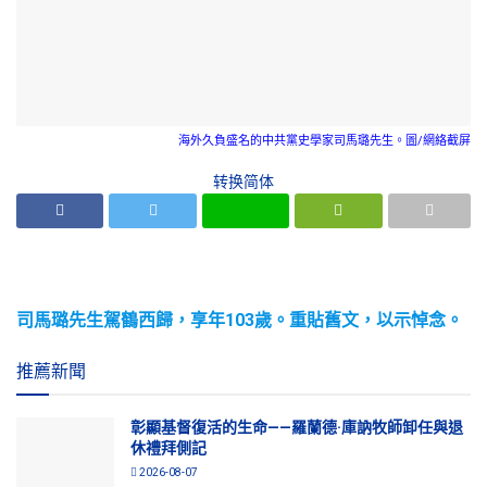
海外久負盛名的中共黨史學家司馬璐先生。圖/網絡截屏
转换简体
司馬璐先生駕鶴西歸，享年103歲。重貼舊文，以示悼念。
推薦新聞
彰顯基督復活的生命——羅蘭德·庫訥牧師卸任與退
休禮拜側記
2026-08-07