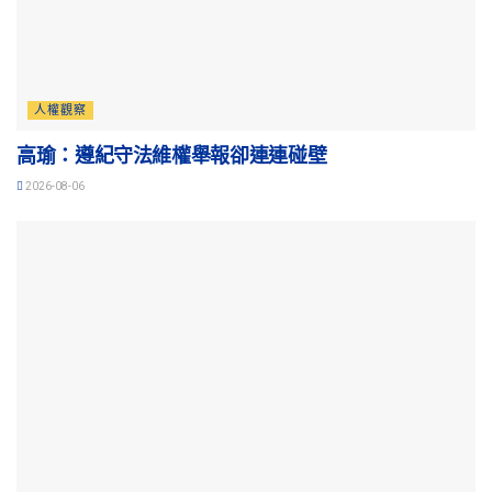
人權觀察
高瑜：遵紀守法維權舉報卻連連碰壁
2026-08-06