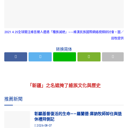
2021.4.25全球關注維吾爾人遭遇「種族滅絕」——維漢民族國際網絡視頻研討會。圖／
田牧提供
转换简体
「新疆」之名遮掩了維族文化與歷史
推薦新聞
彰顯基督復活的生命——羅蘭德·庫訥牧師卸任與退
休禮拜側記
2026-08-07