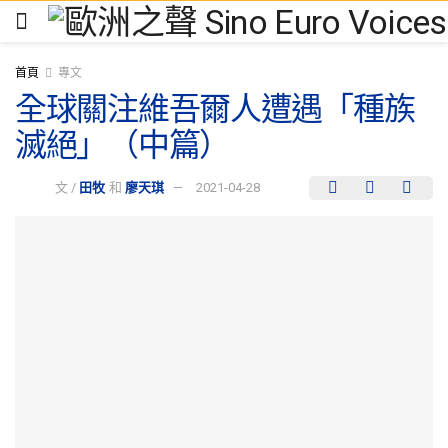
首頁
專文
全球關注維吾爾人遭遇「種族
滅絕」（中篇）
文 /
田牧
和
廖天琪
2021-04-28