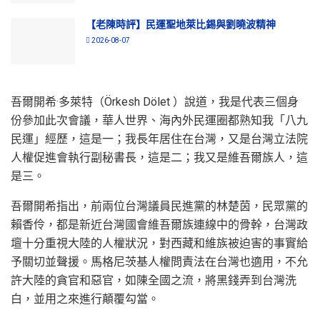
【老陳時評】民運聖地萊比錫與劉曉波精神
2026-08-07
吾爾開希·多萊特（Örkesh Dölet ）說道，我是代表三個身
份參加此次會議，華人世界、海內外民運圈都熟知我「八九
民運」經歷，這是一；我長年居住在台灣，又是台灣立法院
人權促進會執行副秘書長，這是二；我又是維吾爾族人，這
是三。
吾爾開希指出，前兩位台灣議員民進黨的林楚茵，民眾黨的
賴香伶，都是新近台灣國會維吾爾族連線中的骨幹，台灣政
壇十分重視大陸的人權狀況，對西藏和維族被迫害的事實給
予關切並聲援。馬格尼茨基人權問責法在台灣也適用，不允
許大陸的貪官和惡官，如陳全國之流，將黑錢弄到台灣洗
白，並用之來進行顛覆勾當。