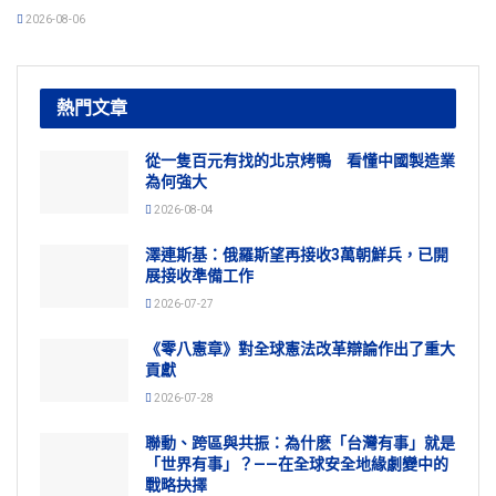
2026-08-06
熱門文章
從一隻百元有找的北京烤鴨 看懂中國製造業
為何強大
2026-08-04
澤連斯基：俄羅斯望再接收3萬朝鮮兵，已開
展接收準備工作
2026-07-27
《零八憲章》對全球憲法改革辯論作出了重大
貢獻
2026-07-28
聯動、跨區與共振：為什麽「台灣有事」就是
「世界有事」？——在全球安全地緣劇變中的
戰略抉擇