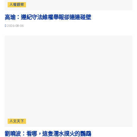
人權觀察
高瑜：遵紀守法維權舉報卻連連碰壁
2026-08-06
人文天下
劉曉波：看哪，這隻濡水撲火的鸚鵡