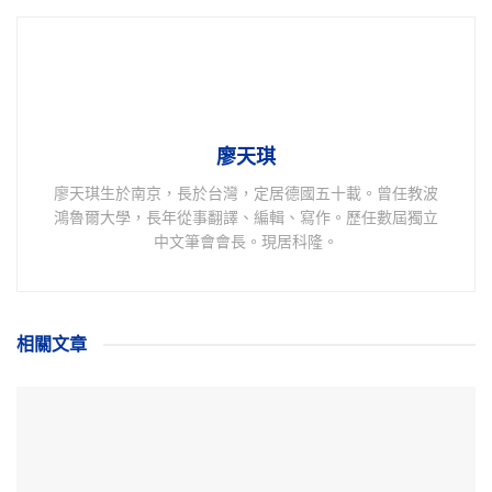
廖天琪
廖天琪生於南京，長於台灣，定居德國五十載。曾任教波
鴻魯爾大學，長年從事翻譯、編輯、寫作。歷任數屆獨立
中文筆會會長。現居科隆。
相關
文章