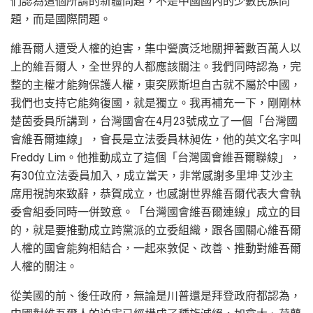
們認為這個所謂的新疆問題，不是中國國內的少數民族問
題，而是國際問題。
維吾爾人遭受人權的迫害，集中營廣泛地關押著數百萬人以
上的維吾爾人，全世界的人都應該關注。我們同時認為，完
整的主權才能夠保護人權，東突厥斯坦自古就不屬於中國，
我們也支持它能夠復國，就是獨立。我再補充一下，剛剛林
楚茵委員所講到，台灣國會在4月23號成立了一個「台灣國
會維吾爾連線」，會長是立法委員林昶佐，他的英文名字叫
Freddy Lim。他推動成立了這個「台灣國會維吾爾聯線」，
有30位立法委員加入，成立當天，非常感謝多里坤·艾沙主
席用視詢來致辭，恭賀成立，也感謝世界維吾爾代表大會執
委會組委同時一併致意。「台灣國會維吾爾連線」成立的目
的，就是要推動成立跨黨派的立委組織，跟各國關心維吾爾
人權的國會能夠相結合，一起來敦促、改善、推動對維吾爾
人權的關注。
從美國的前、後任政府，無論是川普還是拜登政府都認為，