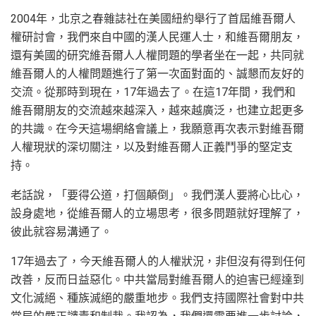
2004年，北京之春雜誌社在美國紐約舉行了首屆維吾爾人
權研討會，我們來自中國的漢人民運人士，和維吾爾朋友，
還有美國的研究維吾爾人人權問題的學者坐在一起，共同就
維吾爾人的人權問題進行了第一次面對面的、誠懇而友好的
交流。從那時到現在，17年過去了。在這17年間，我們和
維吾爾朋友的交流越來越深入，越來越廣泛，也建立起更多
的共識。在今天這場網絡會議上，我願意再次表示對維吾爾
人權現狀的深切關注，以及對維吾爾人正義鬥爭的堅定支
持。
老話說，「要得公道，打個顛倒」。我們漢人要將心比心，
設身處地，從維吾爾人的立場思考，很多問題就好理解了，
彼此就容易溝通了。
17年過去了，今天維吾爾人的人權狀況，非但沒有得到任何
改善，反而日益惡化。中共當局對維吾爾人的迫害已經達到
文化滅絕、種族滅絕的嚴重地步。我們支持國際社會對中共