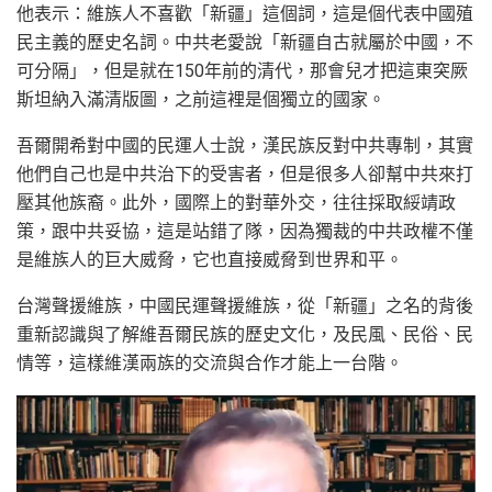
他表示：維族人不喜歡「新疆」這個詞，這是個代表中國殖
民主義的歷史名詞。中共老愛說「新疆自古就屬於中國，不
可分隔」，但是就在150年前的清代，那會兒才把這東突厥
斯坦納入滿清版圖，之前這裡是個獨立的國家。
吾爾開希對中國的民運人士說，漢民族反對中共專制，其實
他們自己也是中共治下的受害者，但是很多人卻幫中共來打
壓其他族裔。此外，國際上的對華外交，往往採取綏靖政
策，跟中共妥協，這是站錯了隊，因為獨裁的中共政權不僅
是維族人的巨大威脅，它也直接威脅到世界和平。
台灣聲援維族，中國民運聲援維族，從「新疆」之名的背後
重新認識與了解維吾爾民族的歷史文化，及民風、民俗、民
情等，這樣維漢兩族的交流與合作才能上一台階。