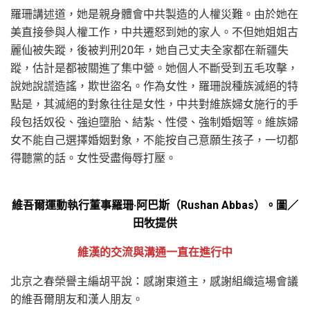
羅珊講述道，她是親身體會中共製造的人權災難。由於她在
美直接參與人權工作，中共遷怒到她的家人。不但她姐姐古
麗仙被失蹤，後被判刑20年，她自己丈夫全家都在新疆失
蹤，估計是都被關進了集中營。她個人不斷受到五毛攻擊，
說她說謊造謠，欺世盜名。作為女性，羅珊說種族滅絕的特
點是，其滅絕的對象往往是女性，中共對維族婦女施行的手
段包括奴役、強迫墮胎、結紮、性侵、強制婚姻等。維族婦
女不能自己選擇婚姻對象，不能按自己意願生孩子，一切都
得聽黨的話。女性受盡侮辱打壓。
維吾爾運動執行董事羅珊·阿巴斯（Rushan Abbas）。圖／
田牧提供
維漢的交流與溝通一直在進行中
北京之春榮譽主編胡平說：感謝東道主，感謝組織這場會議
的維吾爾朋友和漢人朋友。