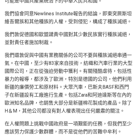
可能是中國共產黨統治下的中華人民共和國。
我們協會同意Newlines Institute報告的結論，即東突厥斯坦
維吾爾族和其他種族的人權，受到侵犯，構成了種族滅絕。
我們敦促德國和歐盟譴責中國對其少數民族實行種族滅絕，
並對責任者施加制裁。
我們還敦促與中國有業務關係的公司不要與種族滅絕串通一
氣。在中國，至少有83家來自技術，紡織和汽車行業的大型
國際公司，正在從強迫勞動中獲利。有關殘酷虐待，包括性
暴力的報導，都涉及了歐洲，特別是德國的公司，他們利用
新疆的廉價勞工和原材料。大眾汽車，巴斯夫BASF和西門
子在新疆設有工廠進行生產。包括Zara和阿迪達斯等在內的
歐洲知名品牌，也銷售大部分是新疆棉花製成的產品。除了
H＆M，其他公司都沒有對人權表現出任何嚴肅的關注。
在人權問題上挑戰中國政府是一項艱鉅的任務，但我們至少
應該努力保護少數群體，而不是從他們的苦難中牟利。