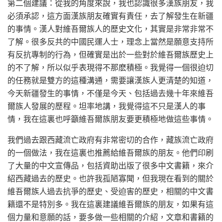
第二個建議：從我的角度來說，我也認識很多漢族朋友，我
必須承認，這方面漢族朋友確實有責任，去了解發生在新疆
的事情。漢人對維吾爾族人的歷史文化，其實是非常非常不
了解。很多反共的中國民運人士，理念上當然是願意支持所
有反抗專制的行為，但確實是出於一些對於維吾爾族歷史上
的不了解，所以似乎表現得不那麽積極。我覺得一個很迫切
的任務就是雙方的這種溝通，需要讓漢族人更清楚的知道，
今天新疆發生的事情，不僅是今天、包括過去幾十年來維吾
爾族人發展的歷程。坦率地講，我覺得這不只是漢人的事
情，我在這裏也呼籲維吾爾族朋友要更積極地做這些事情。
我們過去跟西藏流亡政府有非常密切的合作，藏族流亡政府
的一個做法，我在這裏也推薦給維吾爾族的朋友。他們印刷
了大量的中文宣傳品，包括資助出版了很多中文書籍，來介
紹西藏過去的歷史。也許我孤陋寡聞，但我現在看到的關於
維吾爾族人過去抗爭的歷史、受迫害的歷史，相關的中文書
籍還不是特別多。我在這裏建議維吾爾族的朋友，如果有這
個力量和意願的話，要多做一些相關的介紹，文章和書籍的