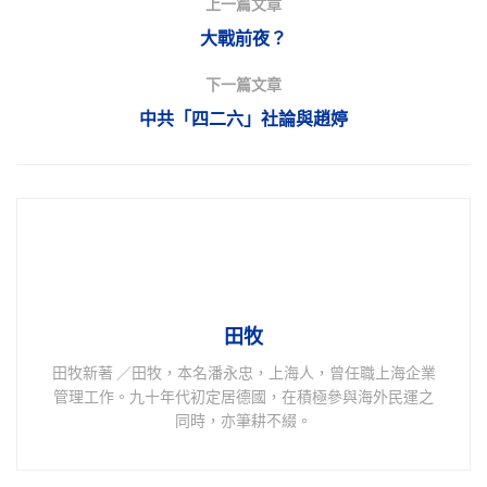
上一篇文章
大戰前夜？
下一篇文章
中共「四二六」社論與趙婷
田牧
田牧新著 ／田牧，本名潘永忠，上海人，曾任職上海企業
管理工作。九十年代初定居德國，在積極參與海外民運之
同時，亦筆耕不綴。