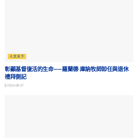
人文天下
彰顯基督復活的生命——羅蘭德·庫訥牧師卸任與退休
禮拜側記
2026-08-07