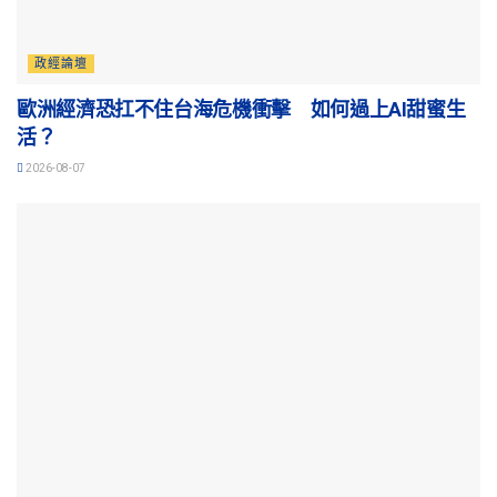
政經論壇
歐洲經濟恐扛不住台海危機衝擊 如何過上AI甜蜜生
活？
2026-08-07