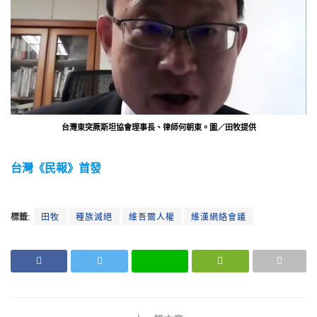
台灣東突厥斯坦協會理事長、律師何朝東。圖／田牧提供
台灣《民報》首發
標籤:
田牧
種族滅絕
維吾爾人權
維漢網絡會議