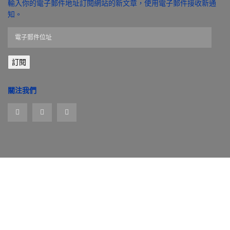
輸入你的電子郵件地址訂閱網站的新文章，使用電子郵件接收新通
知。
電
子
郵
訂閱
件
位
址
關注我們