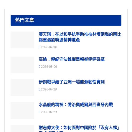
熱門文章
廖天琪：在以和平抗爭助推柏林墻倒塌的萊比
錫重溫劉曉波精神遺產
2026-07-30
高瑜：遵紀守法維權舉報卻連連碰壁
2026-08-06
伊朗戰爭給了亞洲一場能源韌性實測
2026-07-28
水晶般的精神：喬治奧威爾與西班牙內戰
2026-07-29
謝志偉大使：如何面對中國陷於「沒有人權」