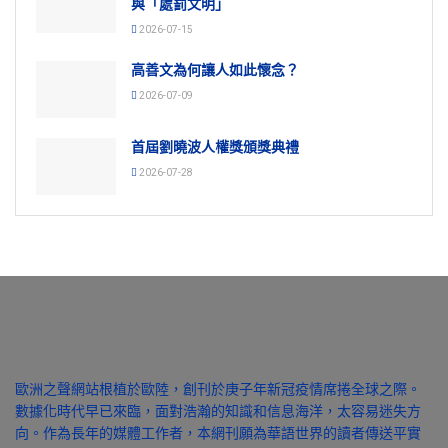
與「處罰文明」
2026-07-15
高善文為何讓人如此懷念？
2026-07-09
首屆劉曉波人權獎頒獎典禮
2026-07-28
歐洲之聲網站根植於歐陸，創刊於庚子年新冠疫情席捲全球之際。
數據化時代早已來臨，面對浩瀚的知識和信息海洋，太容易迷失方
向。作為長年的媒體工作者，本網刊願為華語世界的讀者傳送平實