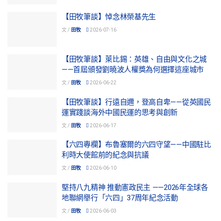
【田牧筆談】悼念林榮基先生
文 /
田牧
2026-07-16
【田牧筆談】萊比錫：英雄、自由與文化之城
——首屆頒發劉曉波人權獎為何選擇這座城市
文 /
田牧
2026-06-22
【田牧筆談】行遠自邇，登高自卑——從英國民
運實踐談海外中國民運的思考與創新
文 /
田牧
2026-06-17
【六四專欄】布魯塞爾的六四守望——中國駐比
利時大使館前的紀念與抗議
文 /
田牧
2026-06-10
堅持八九精神 推動憲政民主 ——2026年全球各
地聯網舉行「六四」37周年紀念活動
文 /
田牧
2026-06-03