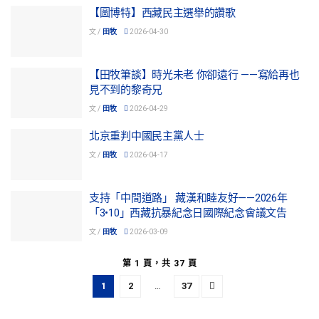
【圖博特】西藏民主選舉的讚歌
文 /
田牧
2026-04-30
【田牧筆談】時光未老 你卻遠行 ——寫給再也
見不到的黎奇兄
文 /
田牧
2026-04-29
北京重判中國民主黨人士
文 /
田牧
2026-04-17
支持「中間道路」 藏漢和睦友好——2026年
「3•10」西藏抗暴紀念日國際紀念會議文告
文 /
田牧
2026-03-09
第 1 頁，共 37 頁
1
2
…
37