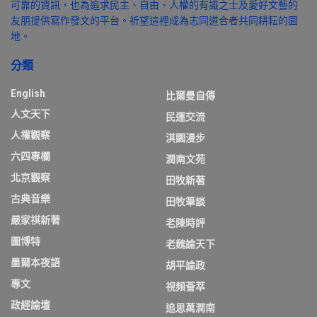
可靠的資訊，也為追求民主、自由、人權的有識之士及愛好文藝的
友朋提供寫作發文的平台。祈望這裡成為志同道合者共同耕耘的園
地。
分類
English
比爾曼自傳
人文天下
民運交流
人權觀察
淇園漫步
六四專欄
潤南文苑
北京觀察
田牧新著
古典音樂
田牧筆談
嚴家祺新著
老陳時評
圖博特
老魏論天下
墨爾本夜語
胡平論政
專文
視頻薈萃
政經論壇
追思萬潤南