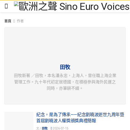
首頁
作者
田牧
田牧新著 ／田牧，本名潘永忠，上海人，曾任職上海企業
管理工作。九十年代初定居德國，在積極參與海外民運之
同時，亦筆耕不綴。
紀念，是為了傳承——紀念劉曉波逝世九周年暨
首屆劉曉波人權獎頒獎典禮簡報
文 /
田牧
2026-07-15