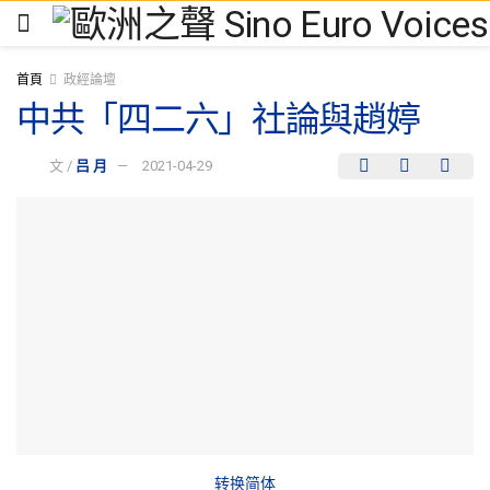
首頁
政經論壇
中共「四二六」社論與趙婷
文 /
吕 月
2021-04-29
转换简体