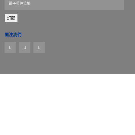
電
子
郵
訂閱
件
位
址
關注我們