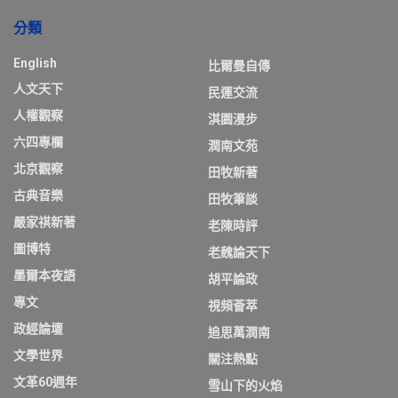
分類
English
比爾曼自傳
人文天下
民運交流
人權觀察
淇園漫步
六四專欄
潤南文苑
北京觀察
田牧新著
古典音樂
田牧筆談
嚴家祺新著
老陳時評
圖博特
老魏論天下
墨爾本夜語
胡平論政
專文
視頻薈萃
政經論壇
追思萬潤南
文學世界
關注熱點
文革60週年
雪山下的火焰