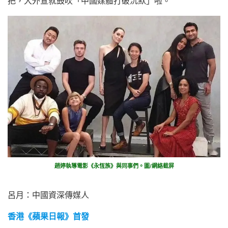
把，大外宣就鼓吹「中國媒體打破沉默」啦。
趙婷執導電影《永恆族》與同事們。圖/網絡截屏
呂月：中國資深傳媒人
香港《蘋果日報》首發