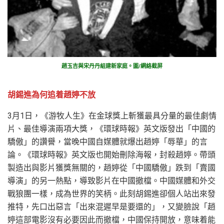
趙玉吉與宋丹丹組建新家庭。圖/網絡截屏
胡錫進為何追着趙婷不放
3月1日，《游牧人生》在金球獎上斬獲最具分量的最佳劇情
片、最佳導演兩項大獎，《環球時報》英文版發出「中國的
驕傲」的讚譽，當晚中國自媒體就爆出趙婷「辱華」的言
論。《環球時報》英文版也開始刪除海報，封殺趙婷。帶頭
製造出與影片獲獎無關的，趙婷從「中國驕傲」跌到「賣國
導演」的另一熱點，導致影片在中國撤檔。中國媒體和外交
戰狼團一樣，成為世界的笑柄。此刻胡錫進卻個人站出來發
推特，先口出惡言「出來混遲早是要還的」，又變臉說「趙
婷這部電影沒有必要因此而撤檔，中國保持開放，意味着能