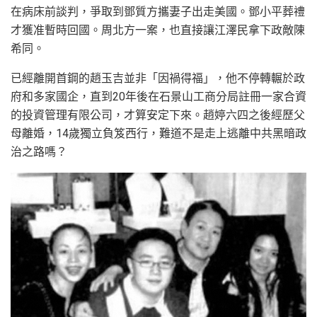
在病床前談判，爭取到鄧質方攜妻子出走美國。鄧小平葬禮
才獲准暫時回國。周北方一案，也直接讓江澤民拿下政敵陳
希同。
已經離開首鋼的趙玉吉並非「因禍得福」，他不停轉輾於政
府和多家國企，直到20年後在石景山工商分局註冊一家合資
的投資管理有限公司，才算安定下來。趙婷六四之後經歷父
母離婚，14歲獨立負笈西行，難道不是走上逃離中共黑暗政
治之路嗎？