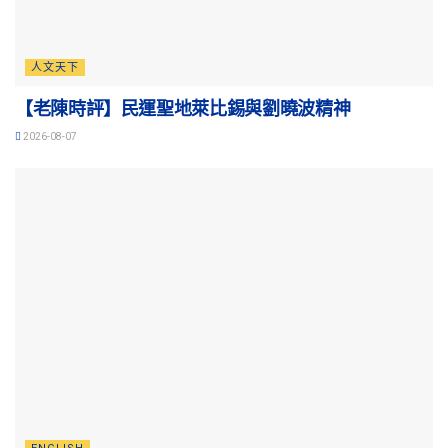
人文天下
【老陳時評】民運聖地萊比錫與劉曉波精神
2026-08-07