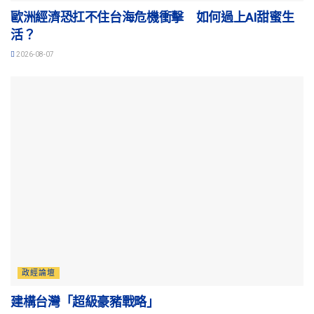
歐洲經濟恐扛不住台海危機衝擊 如何過上AI甜蜜生
活？
2026-08-07
政經論壇
建構台灣「超級豪豬戰略」