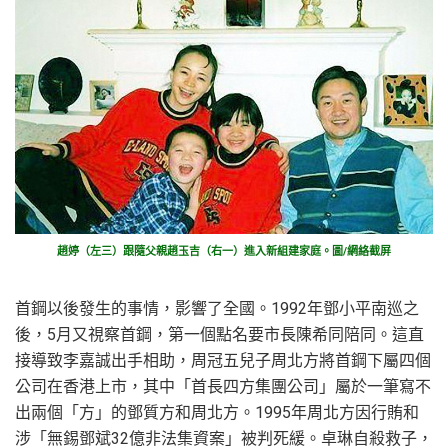
趙婷（左三）跟隨父親趙玉吉（右一）進入新組建家庭。圖/網絡截屏
首鋼以後發生的事情，影響了全國。1992年鄧小平南巡之
後，5月又視察首鋼，第一個點名要市長陳希同陪同。這直
接導致李嘉誠出手相助，周冠五兒子周北方將首鋼下屬四個
公司在香港上市，其中「首長四方集團公司」屬於一筆寫不
出兩個「方」的鄧質方和周北方。1995年周北方因行賄和
涉「無錫鄧斌32億非法集資案」被判死緩。卓琳自殺救子，