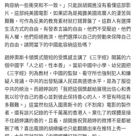
夠容納一些衝突和不一致。」只能說胡錫進沒有看懂這部影
片，這部純美國電影，如果認為是揭露美國底層人的淒苦與
艱難，可作為反美的教育素材就打錯算盤了。這群人有選擇
生活方式的自由，有發表言論的自由，他們不受壓迫，他們
有人權，他們拒絕救濟，他們選擇以自己的勞動來保障自己
的自由。請問當下的中國能容納這些嗎？
趙婷奧斯卡頒獎式簡短的受獎感言講了《三字經》開篇的六
個中國字「人之初，性本善」。當前中國中小學、幼兒園把
《三字經》列為教材，中國的監獄、看守所也強制犯人和嫌
疑人背誦。中共的出發點讓人民提高道德水平，是為了服從
中共的統治。而趙婷說的「我把這個獎獻給展現出信心和勇
氣以珍守自己的善心並對彼此保持善心的人，不管有時這有
多艱難。」這當然包括入圍奧斯卡的《不割席》電影的製作
者，還有該片記錄的千千萬萬的香港人。黨化了的媒體是接
不住趙婷講的善的。且看，胡錫進祝賀趙婷的微博不是都被
刪了嗎？喜出風頭的胡總編也只能翻牆出來在推特上秀一