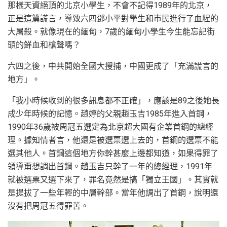
那樣天資絕頂的北京小學生，不會不記得1989年的北京，
正是這篇謊言，導致六四鄧小平對學生和市民進行了血腥的
大屠殺。就像現在的緬甸，7歲的緬甸小學生今生能忘記街
頭的鮮血和槍聲嗎？
六四之後，中共開始全國大搜捕，中國更成了「充滿謊言的
地方」。
「我小時候收到的很多訊息都不正確」，應該是89之後她長
成少年時候的記憶。趙婷的父親趙玉吉1985年進入首鋼，
1990年36歲被周冠五選定為北京超大國有企業首鋼的總經
理。據知情者言，他還是被選票選上去的，首鋼的選票不能
選其他人。首鋼這個地方你幹甚麼上邊都知道，如果得罪了
領導甭想調出首鋼。趙玉吉只幹了一年的總經理，1991年
就被選票又選下來了，罪名竟然是搞「獨立王國」。其實就
是提拔了一些年輕的中層幹部。當年他調出了首鋼，說明還
沒有把周冠五得罪苦。