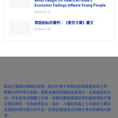
Modi Caught Off Guard as India’s
Economic Failings Inflame Young People
2026-07-27
眾說紛紜的審判：《東京大審》薦文
2026-07-09
歐洲之聲網站根植於歐陸，創刊於庚子年新冠疫情席捲全球之際。
數據化時代早已來臨，面對浩瀚的知識和信息海洋，太容易迷失方
向。作為長年的媒體工作者，本網刊願為華語世界的讀者傳送平實
可靠的資訊，也為追求民主、自由、人權的有識之士及愛好文藝的
友朋提供寫作發文的平台。祈望這裡成為志同道合者共同耕耘的園
地。