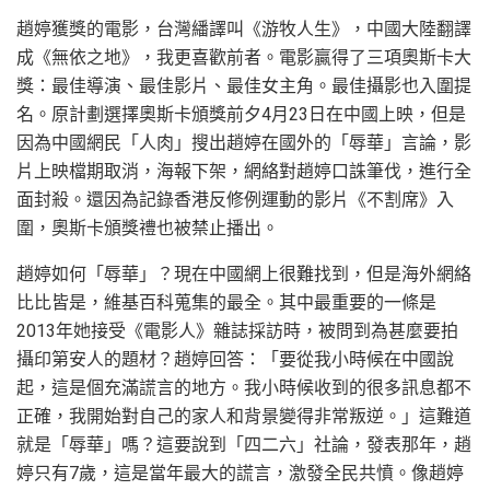
趙婷獲獎的電影，台灣繙譯叫《游牧人生》，中國大陸翻譯
成《無依之地》，我更喜歡前者。電影贏得了三項奧斯卡大
獎：最佳導演、最佳影片、最佳女主角。最佳攝影也入圍提
名。原計劃選擇奧斯卡頒獎前夕4月23日在中國上映，但是
因為中國網民「人肉」搜出趙婷在國外的「辱華」言論，影
片上映檔期取消，海報下架，網絡對趙婷口誅筆伐，進行全
面封殺。還因為記錄香港反修例運動的影片《不割席》入
圍，奧斯卡頒獎禮也被禁止播出。
趙婷如何「辱華」？現在中國網上很難找到，但是海外網絡
比比皆是，維基百科蒐集的最全。其中最重要的一條是
2013年她接受《電影人》雜誌採訪時，被問到為甚麼要拍
攝印第安人的題材？趙婷回答：「要從我小時候在中國說
起，這是個充滿謊言的地方。我小時候收到的很多訊息都不
正確，我開始對自己的家人和背景變得非常叛逆。」這難道
就是「辱華」嗎？這要說到「四二六」社論，發表那年，趙
婷只有7歲，這是當年最大的謊言，激發全民共憤。像趙婷