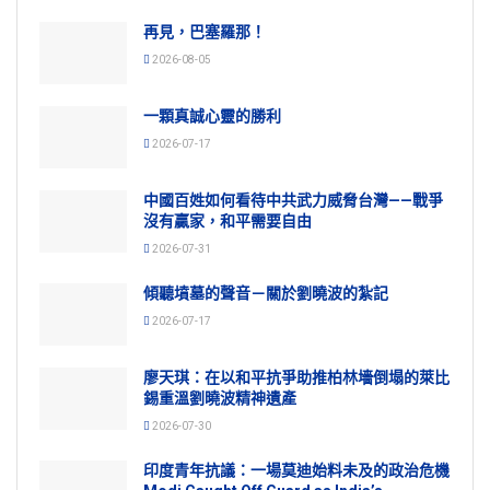
再見，巴塞羅那！
2026-08-05
一顆真誠心靈的勝利
2026-07-17
中國百姓如何看待中共武力威脅台灣——戰爭
沒有贏家，和平需要自由
2026-07-31
傾聽墳墓的聲音－關於劉曉波的紮記
2026-07-17
廖天琪：在以和平抗爭助推柏林墻倒塌的萊比
錫重溫劉曉波精神遺產
2026-07-30
印度青年抗議：一場莫迪始料未及的政治危機