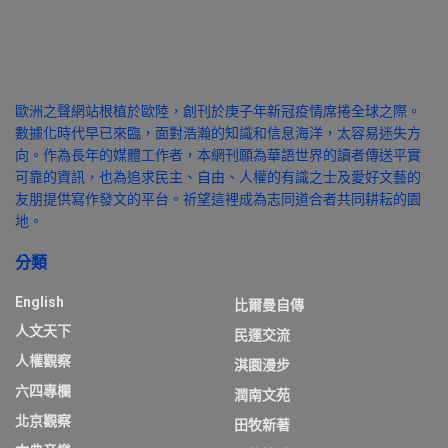
歐洲之聲網站根植於歐陸，創刊於庚子年新冠疫情席捲全球之際。
數據化時代早已來臨，面對浩瀚的知識和信息海洋，太容易迷失方
向。作為長年的媒體工作者，本網刊願為華語世界的讀者傳送平實
可靠的資訊，也為追求民主、自由、人權的有識之士及愛好文藝的
友朋提供寫作發文的平台。祈望這裡成為志同道合者共同耕耘的園
地。
分類
English
比爾曼自傳
人文天下
民運交流
人權觀察
淇園漫步
六四專欄
潤南文苑
北京觀察
田牧新著