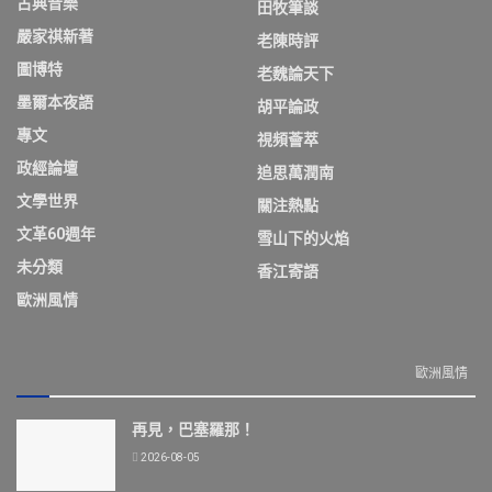
古典音樂
田牧筆談
嚴家祺新著
老陳時評
圖博特
老魏論天下
墨爾本夜語
胡平論政
專文
視頻薈萃
政經論壇
追思萬潤南
文學世界
關注熱點
文革60週年
雪山下的火焰
未分類
香江寄語
歐洲風情
歐洲風情
再見，巴塞羅那！
2026-08-05