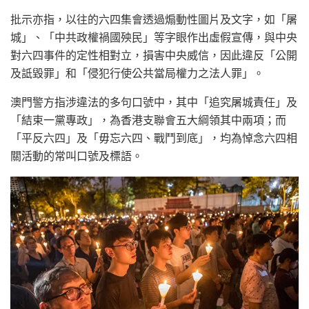
批示亦指，以往的六四集會透過煽動性圖片及文字，如「屠
城」、「中共政權禍國殃民」等字眼作出虛假宣傳，與中央
對六四事件的定性相對立，損害中央威信，因此違反「公開
及詆毀罪」和「侵犯行使公共當局權力之法人罪」。
澳門警方指涉違法的多句口號中，其中「追究屠城責任」及
「結束一黨專政」，為香港支聯會五大綱領其中兩項；而
「平反六四」及「毋忘六四、戰鬥到底」，均為悼念六四相
關活動的常叫口號及標語。