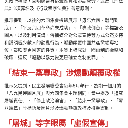
央政府權威，且明顯帶有挑釁性質和誹謗成分，違反《刑法
典》3項罪名及《行政程序法典》善意原則。
批示提到，以往的六四集會透過展示「毋忘六四、戰鬥到
底」、「平反六四革命尚未成功」、「專政倒台」等標語及
圖片，以及利用演講、傳播媒介對公眾宣傳等方式公然支持
和讚頌極少數人的動亂行為，煽動顛覆中國共產黨領導地
位，鼓吹變更國家的性質，本質上構成對一國兩制的衝擊和
破壞，違反「煽動以暴力變更已確立之制度罪」。
「結束一黨專政」涉煽動顛覆政權
批示又提到，民主發展聯委會每年5月舉行、為期一個月的
「八九民運圖片展」與六四集會主題相同，當中提及「追究
屠城責任」、「停止政治迫害」、「結束一黨專政」、「零
八憲章」等標語及圖片涉及煽動顛覆政權及推翻憲制。
「屠城」等字眼屬「虛假宣傳」