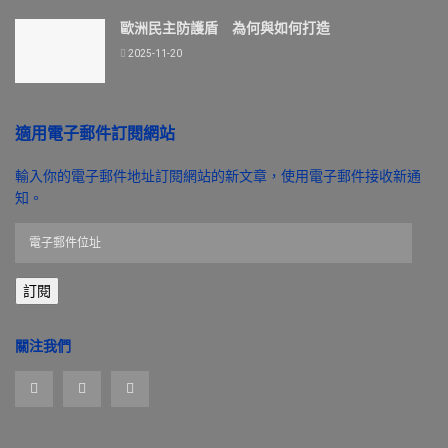
歐洲民主防護盾 為何與如何打造
2025-11-20
適用電子郵件訂閱網站
輸入你的電子郵件地址訂閱網站的新文章，使用電子郵件接收新通
知。
電
子
郵
訂閱
件
位
址
關注我們