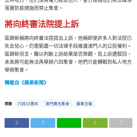
公共地方，他們沒有權力趕走他人，警方遂指他們無法確保
落實防疫措施而禁止集會。
將向終審法院提上訴
區錦新稱將向終審法院提出上訴，他稱即使許多人對法院已
失去信心，仍需窮盡一切法律手段維護澳門人的公民權利。
區錦新坦言，難以判斷上訴結果是否樂觀，若上訴遭駁回，
未來將可能無法再舉辦六四集會，他們只能轉戰到私人地方
舉辦集會。
轉載自《蘋果新聞》
標籤:
六四32週年
澳門燭光集會
蘋果日報