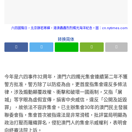
六四國殤日，北京靜若寒蟬，港澳轟轟烈烈燭光海洋紀念。圖：cn.nytimes.com
转换简体
今年是六四事件32周年，澳門六四燭光集會連續第二年不獲
警方批准，警方除了以防疫為由，更首度指集會違反多條法
律，涉及煽動顛覆政權、衝擊和破壞一國兩制，又指「屠
城」等字眼為虛假宣傳，損害中央威信，違反「公開及詆毀
罪」，故依法不容許集會。已主辦集會30年的澳門民主發展
聯委會指，集會首次被指違法是非常滑稽，批評當局明顯為
政治打壓而羅織罪名，侵犯澳門人的集會示威權利，表明會
向終審法院上訴。