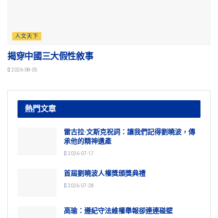
人文天下
揭穿中國三大假性敘事
2026-08-05
熱門文章
雷古拉·文斯克祝詞：讓我們記得劉曉波，傳
承他的精神遺產
2026-07-17
首屆劉曉波人權獎頒獎典禮
2026-07-28
高瑜：遵紀守法維權舉報卻連連碰壁