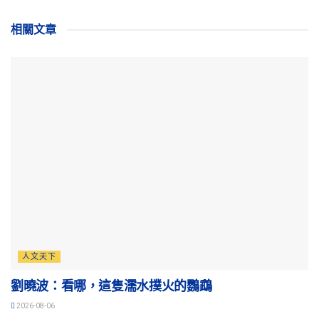
相關
文章
人文天下
劉曉波：看哪，這隻濡水撲火的鸚鵡
2026-08-06