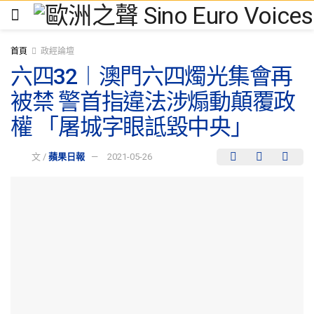
首頁
政經論壇
六四32︱澳門六四燭光集會再
被禁 警首指違法涉煽動顛覆政
權 「屠城字眼詆毀中央」
文 /
蘋果日報
2021-05-26