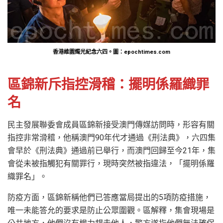
香港維園燭光紀念六四。圖：epochtimes.com
區錦新斥指控滑稽：擺明係羅織罪
名
民主發展聯委會成員區錦新接受澳門傳媒訪問時，形容有關
指控非常滑稽，他稱澳門90年代才通過《刑法典》，六四集
會早於《刑法典》通過前已舉行，而澳門回歸至今21年，集
會從未被指觸犯有關罪行，現時突然被指違法，「擺明係羅
織罪名」。
防疫方面，區錦新稱他們已答應當局提出的5項防疫措施，
唯一未能答允的要求是防止公眾圍觀。區解釋，集會現場是