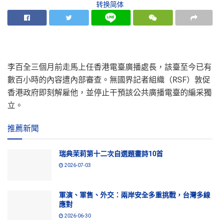
转换简体
李百全三個月前走馬上任香港電臺廣播處長，該臺至今已有
數百小時的內容遭內部審查。無國界記者組織（RSF）敦促
香港政府即刻解雇他，並停止干預該公共廣播電臺的編采獨
立。
推薦新聞
瑞典茉莉第十二次自選題畫詩10首
2026-07-03
軍演、軍售、外交：兩岸安全多重挑戰，台灣多線
應對
2026-06-30