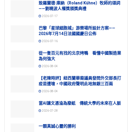
致羅蘭德·庫納（Roland Kühne）牧師的頌詞
——劉曉波人權獎頒獎典禮
2026-07-17
巴黎「星球細胞城」游樂場所設計方案——
2026年7月14日法國國慶日公佈
2026-07-16
從一隻百元有找的北京烤鴨 看懂中國製造業
為何強大
2026-08-04
【老陳時評】紐西蘭華裔議員發問外交部長打
疫苗遭嗆，中國政府聲明此地無銀三百兩
2026-08-04
當AI讓文憑淪為廢紙 傳統大學的未來在人脈
2026-07-28
一顆真誠心靈的勝利