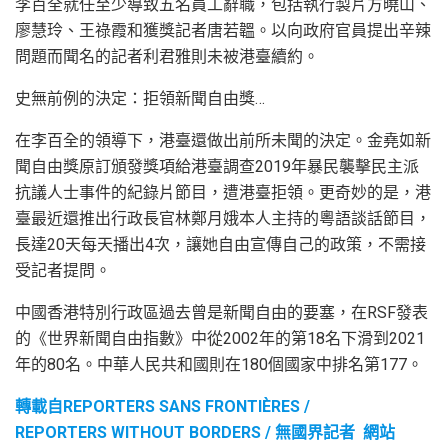
李百全就任至少導致五名員工辭職，包括執行製片方曉山、
廖慧玲、王祿霞和獲獎記者唐若韞。以向政府官員提出辛辣
問題而聞名的記者利君雅則未被港臺續約。
史無前例的決定：拒領新聞自由獎…
在李百全的領導下，港臺還做出前所未聞的決定。金堯如新
聞自由獎原訂頒發獎項給港臺調查2019年暴民襲擊民主派
抗議人士事件的紀錄片節目，遭港臺拒領。更奇妙的是，港
臺最近還推出行政長官林鄭月娥本人主持的粵語談話節目，
長達20天每天播出4次，讓她自由宣傳自己的政策，不需接
受記者提問。
中國香港特別行政區過去曾是新聞自由的要塞，在RSF發表
的《世界新聞自由指數》中從2002年的第18名下滑到2021
年的80名。中華人民共和國則在180個國家中排名第177。
轉載自REPORTERS SANS FRONTIÈRES /
REPORTERS WITHOUT BORDERS / 無國界記者 網站