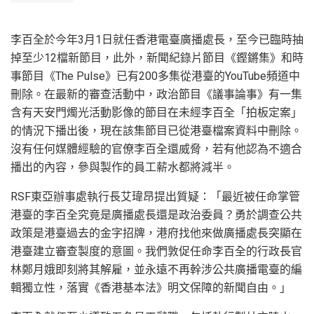
李百全於今年3月1日就任香港電臺廣播處長，至今已臨時抽
掉至少12檔新節目，此外，新聞紀錄片節目《鏗鏘集》和時
事節目《The Pulse》已有200多集從港臺的YouTube頻道中
刪除。在最新的審查活動中，政治節目《議事論事》有一集
含有天安門燭光活動影像的節目在未經李百全「拍板定案」
的情況下播出後，現在該集節目已從港臺檔案資料中刪除。
沒有任何媒體經驗的官僚李百全還威脅，若有他認為不適合
播出的內容，參與製作的員工薪水都將減半。
RSF東亞辦事處執行長艾瑋昂提出質疑：「最近被任命掌管
港臺的李百全究竟是廣播處長還是政治委員？勇於調查公共
政策是港臺過去的金字招牌，港府找他來做廣播處長突顯在
港臺建立審查製度的意圖。我們敦促任命李百全的行政長官
林鄭月娥即刻將其解雇，並永遠不再幹涉公共廣播電臺的編
輯獨立性，落實《香港基本法》明文保障的新聞自由。」