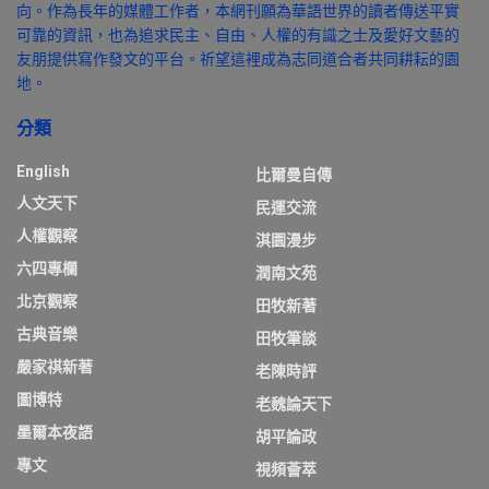
向。作為長年的媒體工作者，本網刊願為華語世界的讀者傳送平實
可靠的資訊，也為追求民主、自由、人權的有識之士及愛好文藝的
友朋提供寫作發文的平台。祈望這裡成為志同道合者共同耕耘的園
地。
分類
English
比爾曼自傳
人文天下
民運交流
人權觀察
淇園漫步
六四專欄
潤南文苑
北京觀察
田牧新著
古典音樂
田牧筆談
嚴家祺新著
老陳時評
圖博特
老魏論天下
墨爾本夜語
胡平論政
專文
視頻薈萃