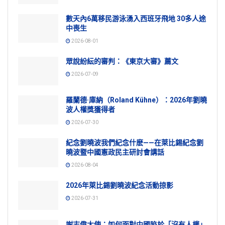
數天內6萬移民游泳湧入西班牙飛地 30多人途
中喪生
2026-08-01
眾說紛紜的審判：《東京大審》薦文
2026-07-09
羅蘭德·庫納（Roland Kühne）：2026年劉曉
波人權獎獲得者
2026-07-30
紀念劉曉波我們紀念什麽——在萊比錫紀念劉
曉波暨中國憲政民主研討會講話
2026-08-04
2026年萊比錫劉曉波紀念活動掠影
2026-07-31
謝志偉大使：如何面對中國陷於「沒有人權」