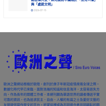
與「處罰文明」
2026-07-15
歐洲之聲網站根植於歐陸，創刊於庚子年新冠疫情席捲全球之際。
數據化時代早已來臨，面對浩瀚的知識和信息海洋，太容易迷失方
向。作為長年的媒體工作者，本網刊願為華語世界的讀者傳送平實
可靠的資訊，也為追求民主、自由、人權的有識之士及愛好文藝的
友朋提供寫作發文的平台。祈望這裡成為志同道合者共同耕耘的園