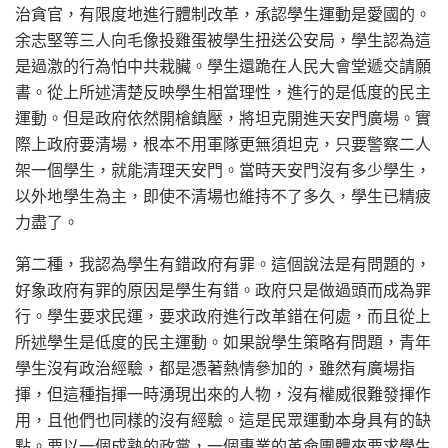
治貪官，有限度地進行體制改革，承認學生運動是愛國的。
余志堅等三人向毛像投雞蛋被學生扭送公安局，學生認為這
是過激的行為怕中共栽臟。學生還跪在人民大會堂遞交請願
書。從上所述清楚反映學生相當理性，進行的是低度的民主
運動。但是政府依然開槍鎮壓，將坦克開進天安門廣場。實
際上政府要清場，根本不用軍隊更無須坦克，只要警察二人
架一個學生，就能清理天安門。當時天安門沒有多少學生，
以外地學生為主，即使不清場也維持不了多久，學生已精疲
力盡了。
第二種，我認為學生有錯政府有罪。這個說法是有問題的，
好象政府有罪的原因是學生有錯。政府只是做過頭而成為罪
行。學生要求民運，要求政府進行改革錯在何處，而且從上
所述學生是低度的民主運動。如果說學生策略有問題，青年
學生沒有政治經驗，都是憑著熱情參加的，雖然有廣場指
揮，但這種指揮一時湧現出來的人物，沒有權威很難發揮作
用，且他們也同樣的沒有經驗。這是民眾運動本身具有的缺
點。要以一個成熟的政黨，一個專業的革命團體來要求學生