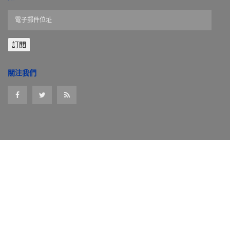
電
子
郵
訂閱
件
位
址
關注我們