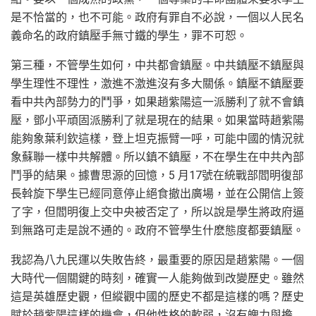
是不恰當的，也不可能。政府有罪自不必說，一個以人民名
義命名的政府鎮壓手無寸鐵的學生，罪不可恕。
第三種，不管學生如何，中共都會鎮壓。中共鎮壓不鎮壓與
學生理性不理性，激進不激進沒有多大關係。鎮壓不鎮壓要
看中共內部勢力的鬥爭，如果趙紫陽這一派勝利了就不會鎮
壓，鄧小平頑固派勝利了就是現在的結果。如果當時趙紫陽
能夠象葉利欽這樣，登上坦克振臂一呼，可能中國的情況就
象蘇聯一樣中共解體。所以鎮不鎮壓，不在學生在中共內部
鬥爭的結果。據曹思源的回憶，5 月17號在統戰部閻明復部
長斡旋下學生已經同意停止絕食撤出廣場，並在公開信上簽
了字，但閻明復上交中央被否定了，所以說是學生將政府逼
到無路可走是說不通的。政府不管學生什麽態度都要鎮壓。
我認為八九民運以失敗告終，最重要的原因是趙紫陽。一個
大時代一個關鍵的時刻，確實一人能夠做到改變歷史。雖然
這是英雄歷史觀，但縱觀中國的歷史不都是這樣的嗎？歷史
賦於趙紫陽這樣的機會，但他性格的軟弱，沒有魄力與擔