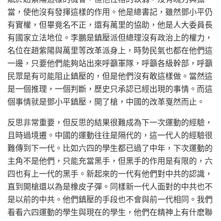
當，使他沒有發揮這樣的作用。他是總書記，雖然鄧小平仍
有實權，但畢竟名不正，還有萬里的協助，他是人大委員長
有國家立法地位。李鵬是鎮壓派但總理沒有政治上的權力，
名位在趙紫陽與萬里等改革派身上，時勢民氣也都在他們這
一邊，只要他們能夠站出來呼籲軍隊，呼籲各級幹部，呼籲
民眾是有可能阻止鎮壓的，但是他們沒有敢這樣做。當然這
是一個推理，一個判斷，歷史只承認已經出現的事情。而這
個事情就是鄧小平鎮壓，開了槍，中國的改革戛然而止。
反思非常重要，但反思的結果很難成為下一次運動的經驗，
且時過境遷。中國的運動往往是隔代的，這一代人的經驗很
難傳到下一代。比如六四的學生都已過了中年，下次運動的
主角不是他們，只能充當黑手，但黑手的作用是有限的，六
四也有上一代的黑手。新起來的一代有他們對中共的認識，
直到開槍還以為是橡皮子彈。同樣新一代人面對的中共也不
是以前的中共。他們鎮壓的手段也不會與前一代相同。我們
看看六四運動的學生與現在的學生，他們在精神上有什麽聯