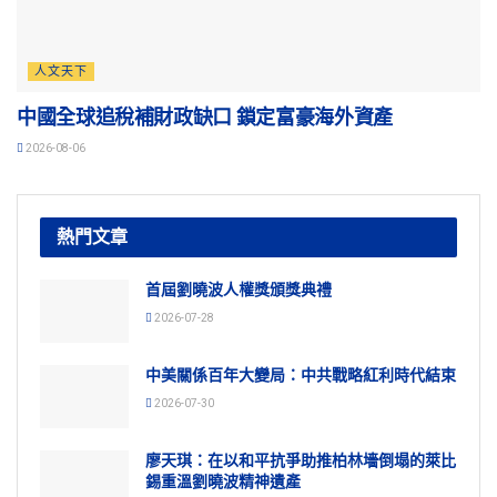
人文天下
中國全球追稅補財政缺口 鎖定富豪海外資產
2026-08-06
熱門文章
首屆劉曉波人權獎頒獎典禮
2026-07-28
中美關係百年大變局：中共戰略紅利時代結束
2026-07-30
廖天琪：在以和平抗爭助推柏林墻倒塌的萊比
錫重溫劉曉波精神遺產