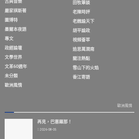
古典音樂
田牧筆談
嚴家祺新著
老陳時評
圖博特
老魏論天下
墨爾本夜語
胡平論政
專文
視頻薈萃
政經論壇
追思萬潤南
文學世界
關注熱點
文革60週年
雪山下的火焰
未分類
香江寄語
歐洲風情
歐洲風情
再見，巴塞羅那！
2026-08-05