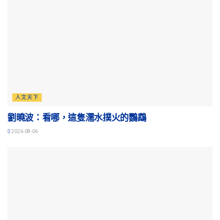
人文天下
劉曉波：看哪，這隻濡水撲火的鸚鵡
2026-08-06