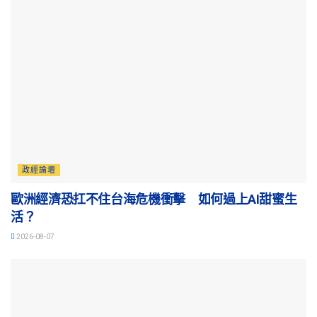
政經論壇
歐洲經濟恐扛不住台海危機衝擊 如何過上AI甜蜜生
活？
2026-08-07