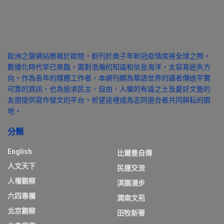
歐洲之聲網站根植於歐陸，創刊於庚子年新冠疫情席捲全球之際。
數據化時代早已來臨，面對浩瀚的知識和信息海洋，太容易迷失方
向。作為長年的媒體工作者，本網刊願為華語世界的讀者傳送平實
可靠的資訊，也為追求民主、自由、人權的有識之士及愛好文藝的
友朋提供寫作發文的平台。祈望這裡成為志同道合者共同耕耘的園
地。
分類
English
比爾曼自傳
人文天下
民運交流
人權觀察
淇園漫步
六四專欄
潤南文苑
北京觀察
田牧新著