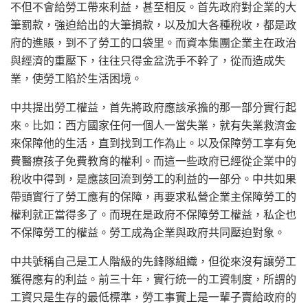
不但不會給勞工帶來利益，甚至相反。首先政府對企業的大
筆罰款，強迫給出的大筆捐款，以及加大各種稅收，都是政
府的進賬，到不了勞工的口袋里。而資本集團企業主在政治
與經濟的重壓下，往往只得金盆洗手不幹了，從而造成失
業，使勞工陷於生活困境。
中共提出勞工權益，首先將政府應該承擔的那一部分實行起
來。比如：西方國家任何一個人一當失業，就有失業救濟金
來保障他的生活，直到找到工作為止。以及保障勞工享有免
費醫療孩子免費教育的權利。而這一些政府已經從企業中的
稅收中得到，是應該回流到勞工的利益的一部分。中共如果
帶頭實行了勞工應有的保障，再要求私營企業主保障勞工的
權利就正當得多了。而現在是政府不保障勞工權益，私企也
不保障勞工的權益。勞工成為企業與政府共同壓迫對象。
中共號稱自己是工人階級的先鋒隊組織，但從來沒有讓勞工
獲得應有的利益。前三十年，實行統一的工資制度，所謂的
工資只是生存的最低標準，勞工事實上是一輩子賣給政府的