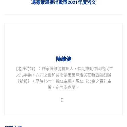
馮德萊恩提出歐盟2021年度咨文
陳維健
【老陳時評】：作家陳維健杭州人，長期推動中國的民主
文化事業。六四之後和藝術家弟弟陳維民在新西蘭創辦
《新報》，歷時16年，擔任主編。現任《北京之春》主
編，定居奧克蘭。