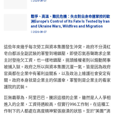
2026-08-07
戰爭、高溫、難民危機：失去對自身命運掌控的歐
洲Europe’s Control of Its Fate Is Tested by Iran
and Ukraine Wars, Wildfires and Migration
2026-08-07
這些年來幾乎每次勞工與資本集團發生沖突，政府不分清紅
皂白都派全副武裝的軍警到場鎮壓，即使忍氣吞聲跪求企業
主討發拖欠工資，也一樣地鎮壓，挑頭維權者則以煽動鬧事
被捕入獄。政府之所以與資本集團沆瀣一氣，皆是因為政府
官員都在企業中有著利益關系，以及政治上維護社會安定有
關。政府本身就是企業主的保護傘，軍警則是企業主的看家
護院的武裝。
巨無霸華為，阿里巴巴，騰訊這樣的企業，雖然是人人爭相
進入的企業，工資待遇較高，但實行996工作制，在這種工
作制下的人都處在高度精神緊張崩潰的狀態。至於“美團”“滴