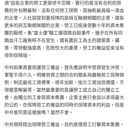
滴”這些企業的勞工更是慘不忍睹，實行的是沒有合約的勞
務的外包聘雇制，沒有任何勞工保險，是抽乾雇員每一滴血
的企業。人社部提到要保障的是與互聯網相關的企業，還有
更多的與互聯網無關的企業，勞工已經身受數十年的資本集
團的壓榨。象”富士康“職工連環跳自殺事件，幾乎在所有同
類血汗工廠無時不在發生，還有農民工為主的建築業，礦
業，等勞動強度高，危險性大的產業，勞工的權益從來沒有
得到保障過。
中共如果真要保護勞工權益，首先應該明令勞資發生沖突，
軍警不得介入。明確勞資之間的合約關系與嚴格勞工保障條
例，制定最低工資標準，逐年加薪，拖欠工資加倍償還，不
得隨意解雇等。當然最重要的是讓勞工成立自己的獨立工
會。由獨立的工會與資本集團，企業主進行會談以求得最大
的公約。在保障勞工的權益的同時也保障資本的利益。但是
中共會同意這樣做嗎？當然不會。
中共現時提出保障勞工權益，目的是借勞工打擊資本集團，