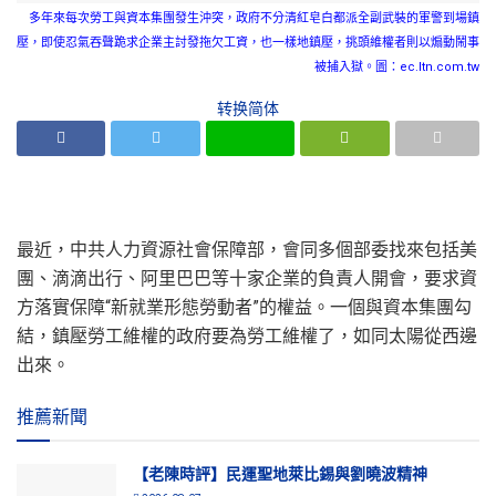
多年來每次勞工與資本集團發生沖突，政府不分清紅皂白都派全副武裝的軍警到場鎮
壓，即使忍氣吞聲跪求企業主討發拖欠工資，也一樣地鎮壓，挑頭維權者則以煽動鬧事
被捕入獄。圖：ec.ltn.com.tw
转换简体
最近，中共人力資源社會保障部，會同多個部委找來包括美
團、滴滴出行、阿里巴巴等十家企業的負責人開會，要求資
方落實保障“新就業形態勞動者”的權益。一個與資本集團勾
結，鎮壓勞工維權的政府要為勞工維權了，如同太陽從西邊
出來。
推薦新聞
【老陳時評】民運聖地萊比錫與劉曉波精神