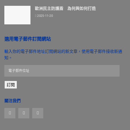
歐洲民主防護盾 為何與如何打造
2025-11-20
適用電子郵件訂閱網站
輸入你的電子郵件地址訂閱網站的新文章，使用電子郵件接收新通
知。
電
子
郵
訂閱
件
位
址
關注我們