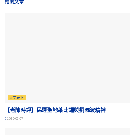
相關
文章
人文天下
【老陳時評】民運聖地萊比錫與劉曉波精神
2026-08-07