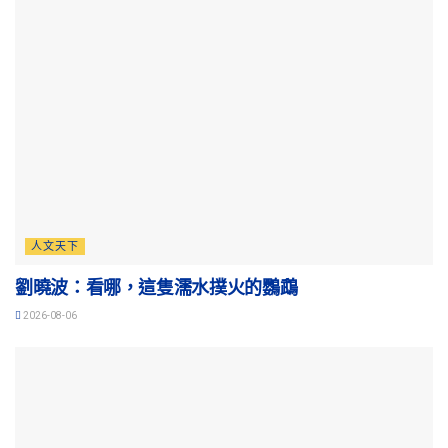
人文天下
劉曉波：看哪，這隻濡水撲火的鸚鵡
2026-08-06