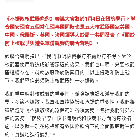
《不擴散核武器條約》審議大會將於1月4日在紐約舉行。聯
合國安理會五個常任理事國同時也是五大核武器國家美國、
中國、俄羅斯、英國、法國領導人於周一共同發表了《關於
防止核戰爭與避免軍備競賽的聯合聲明》。
該聯合聲明指出，“我們申明核戰爭打不贏也打不得。鑒於
核武器使用將造成影響深遠的後果，我們也申明，只要核武
器繼續存在，就應該服務於防禦目的、懾止侵略和防止戰
爭。我們堅信必須防止核武器進一步擴散。
我們重申應對核威脅的重要性，並強調維護和遵守我們的
雙、多邊不擴散、裁軍和軍控協議和承諾的重要性。我們將
繼續遵守《不擴散核武器條約》各項義務，包括我們對第六
條的義務，“就及早停止核軍備競賽和核裁軍方面的有效措
施，以及就一項在嚴格和有效國際監督下的全面徹底裁軍條
約，真誠地進行談判”。