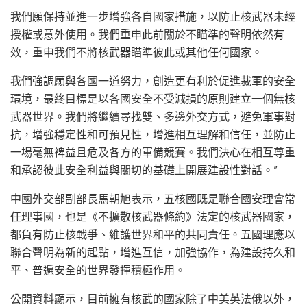
我們願保持並進一步增強各自國家措施，以防止核武器未經
授權或意外使用。我們重申此前關於不瞄準的聲明依然有
效，重申我們不將核武器瞄準彼此或其他任何國家。
我們強調願與各國一道努力，創造更有利於促進裁軍的安全
環境，最終目標是以各國安全不受減損的原則建立一個無核
武器世界。我們將繼續尋找雙、多邊外交方式，避免軍事對
抗，增強穩定性和可預見性，增進相互理解和信任，並防止
一場毫無裨益且危及各方的軍備競賽。我們決心在相互尊重
和承認彼此安全利益與關切的基礎上開展建設性對話。”
中國外交部副部長馬朝旭表示，五核國既是聯合國安理會常
任理事國，也是《不擴散核武器條約》法定的核武器國家，
都負有防止核戰爭、維護世界和平的共同責任。五國理應以
聯合聲明為新的起點，增進互信，加強協作，為建設持久和
平、普遍安全的世界發揮積極作用。
公開資料顯示，目前擁有核武的國家除了中美英法俄以外，