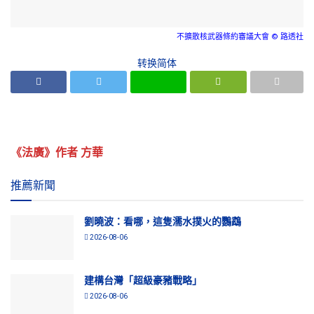
不擴散核武器條約審議大會 © 路透社
转换简体
《法廣》作者 方華
推薦新聞
劉曉波：看哪，這隻濡水撲火的鸚鵡
2026-08-06
建構台灣「超級豪豬戰略」
2026-08-06