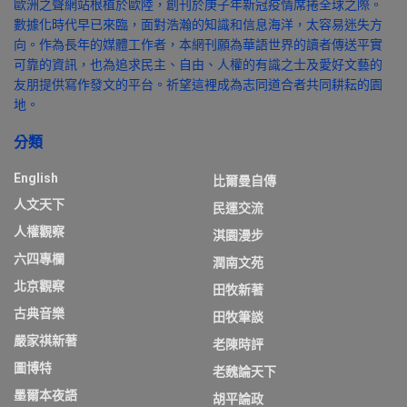
歐洲之聲網站根植於歐陸，創刊於庚子年新冠疫情席捲全球之際。
數據化時代早已來臨，面對浩瀚的知識和信息海洋，太容易迷失方
向。作為長年的媒體工作者，本網刊願為華語世界的讀者傳送平實
可靠的資訊，也為追求民主、自由、人權的有識之士及愛好文藝的
友朋提供寫作發文的平台。祈望這裡成為志同道合者共同耕耘的園
地。
分類
English
比爾曼自傳
人文天下
民運交流
人權觀察
淇園漫步
六四專欄
潤南文苑
北京觀察
田牧新著
古典音樂
田牧筆談
嚴家祺新著
老陳時評
圖博特
老魏論天下
墨爾本夜語
胡平論政