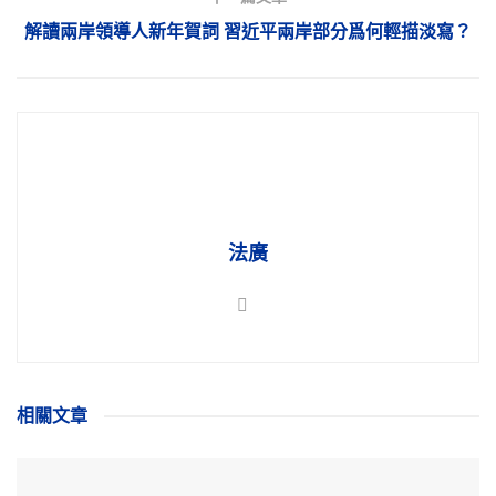
解讀兩岸領導人新年賀詞 習近平兩岸部分爲何輕描淡寫？
法廣
相關
文章