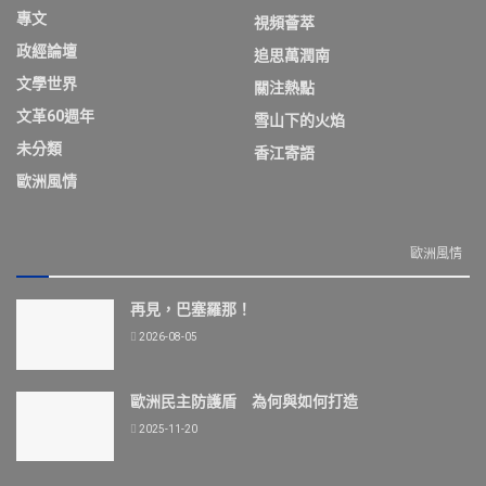
專文
視頻薈萃
政經論壇
追思萬潤南
文學世界
關注熱點
文革60週年
雪山下的火焰
未分類
香江寄語
歐洲風情
歐洲風情
再見，巴塞羅那！
2026-08-05
歐洲民主防護盾 為何與如何打造
2025-11-20