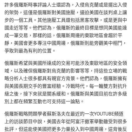
許多俄羅斯時事評論人士還認為，入侵烏克蘭或是擺出入侵
的架勢，這僅是俄羅斯對美國施壓，逼迫美國在談判桌上讓
步的一個工具。其他施壓工具還包括黑客攻擊，或是更與中
國走近等等。他們認為，俄羅斯的最終目標是想同美國能達
成一筆交易，那樣的話，俄羅斯周邊的東歐地區會趨於平
靜，美國會更多專注中國周邊，俄羅斯則能旁觀美中相鬥，
爭取到最為有利的位置。
俄羅斯希望與美國所達成的交易可能涉及東歐地區的安全領
域，以及確保俄羅斯對烏克蘭的影響等等，持這些立場的戰
略分析人士很多都具有親官方背景。他們認為，俄羅斯擁有
與美國長期交手的豐富經驗。冷戰時代，每一輪雙方對抗升
級之後，接下來就是關系緩和。俄羅斯與美國目前在許多級
別上都在頻繁互動也可支持這一論點。
俄羅斯戰略問題學者蘇斯洛夫在最近的一次YOUTUBE頻道
上的訪談節目中說，美國去年從阿富汗撤軍舉動雖受到很多
批評，但這能使美國把更多力量投入到中國周邊，這背後反