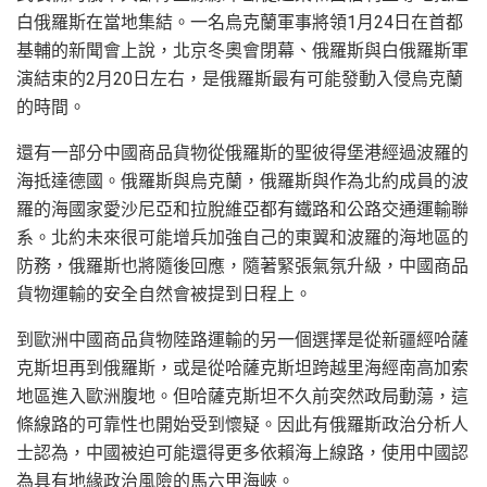
白俄羅斯在當地集結。一名烏克蘭軍事將領1月24日在首都
基輔的新聞會上說，北京冬奧會閉幕、俄羅斯與白俄羅斯軍
演結束的2月20日左右，是俄羅斯最有可能發動入侵烏克蘭
的時間。
還有一部分中國商品貨物從俄羅斯的聖彼得堡港經過波羅的
海抵達德國。俄羅斯與烏克蘭，俄羅斯與作為北約成員的波
羅的海國家愛沙尼亞和拉脫維亞都有鐵路和公路交通運輸聯
系。北約未來很可能增兵加強自己的東翼和波羅的海地區的
防務，俄羅斯也將隨後回應，隨著緊張氣氛升級，中國商品
貨物運輸的安全自然會被提到日程上。
到歐洲中國商品貨物陸路運輸的另一個選擇是從新疆經哈薩
克斯坦再到俄羅斯，或是從哈薩克斯坦跨越里海經南高加索
地區進入歐洲腹地。但哈薩克斯坦不久前突然政局動蕩，這
條線路的可靠性也開始受到懷疑。因此有俄羅斯政治分析人
士認為，中國被迫可能還得更多依賴海上線路，使用中國認
為具有地緣政治風險的馬六甲海峽。