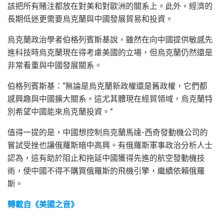
該把所有賭注都放在對美和對歐洲的關系上。此外，經濟的
長期低迷更需要烏克蘭與中國發展貿易和投資。
烏克蘭政治學者伯格列賓斯基說，雖然在向中國提供敏感先
進科技時烏克蘭現在得考慮美國的立場，但烏克蘭仍然還是
非常看重與中國發展關系。
伯格列賓斯基：“無論是烏克蘭新政權還是舊政權，它們都
感興趣與中國擴大關系。這尤其體現在經貿領域，烏克蘭特
別希望中國能來烏克蘭投資。”
值得一提的是，中國想控制烏克蘭馬達-西奇發動機公司的
嘗試受挫也讓俄羅斯暗中高興。有俄羅斯軍事政治分析人士
認為，這有助於阻止和拖延中國獲得先進的航空發動機技
術，使中國不得不購買俄羅斯的飛機引擎，繼續依賴俄羅
斯。
轉載自《美國之音》