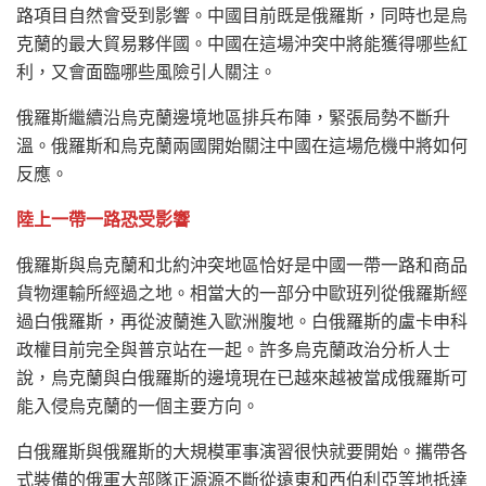
路項目自然會受到影響。中國目前既是俄羅斯，同時也是烏
克蘭的最大貿易夥伴國。中國在這場沖突中將能獲得哪些紅
利，又會面臨哪些風險引人關注。
俄羅斯繼續沿烏克蘭邊境地區排兵布陣，緊張局勢不斷升
溫。俄羅斯和烏克蘭兩國開始關注中國在這場危機中將如何
反應。
陸上一帶一路恐受影響
俄羅斯與烏克蘭和北約沖突地區恰好是中國一帶一路和商品
貨物運輸所經過之地。相當大的一部分中歐班列從俄羅斯經
過白俄羅斯，再從波蘭進入歐洲腹地。白俄羅斯的盧卡申科
政權目前完全與普京站在一起。許多烏克蘭政治分析人士
說，烏克蘭與白俄羅斯的邊境現在已越來越被當成俄羅斯可
能入侵烏克蘭的一個主要方向。
白俄羅斯與俄羅斯的大規模軍事演習很快就要開始。攜帶各
式裝備的俄軍大部隊正源源不斷從遠東和西伯利亞等地抵達