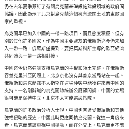
仍在去年夏季簽訂了有關烏克蘭基礎設施建設領域的政府間
協議，因此顯示了北京對烏克蘭這個擁有遼闊土地的東歐國
家的重視。
烏克蘭早已加入中國的一帶一路項目，而且態度積極。但有
別於其他許多國家，作為中國主要盟友的俄羅斯迄今仍未加
入一帶一路，俄羅斯僅提到，要把莫斯科所主導的歐亞經濟
共同體與一帶一路相對接。
中國迄今仍然強調支持烏克蘭的主權和領土完整。在俄羅斯
吞並克里米亞問題上，北京京也沒有與普京當局站在一起。
俄羅斯和烏克蘭都不太指望在這場沖突中能獲得來自中國的
支持。一名剛辭職的烏克蘭總統辦公廳顧問說，中國的立場
很可能是保持中立，北京不太可能選邊站隊。
烏克蘭的許多政治分析人士說，中國也有遭受俄羅斯和其他
強權侵略的歷史，中國此時更應同情烏克蘭。從這一角度來
看，烏克蘭應該重視中國舉動，而在外交上，烏克蘭更不應