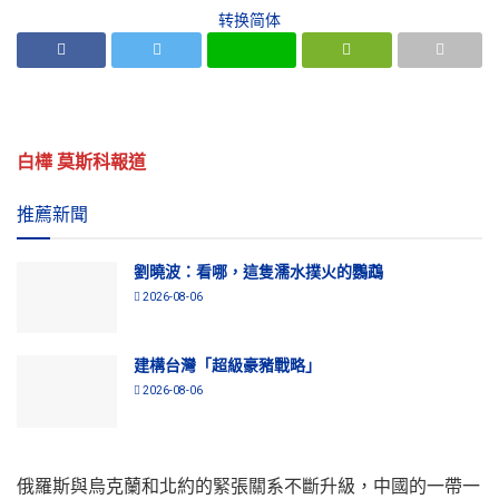
转换简体
白樺 莫斯科報道
推薦新聞
劉曉波：看哪，這隻濡水撲火的鸚鵡
2026-08-06
建構台灣「超級豪豬戰略」
2026-08-06
俄羅斯與烏克蘭和北約的緊張關系不斷升級，中國的一帶一