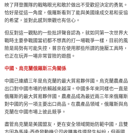
映了拜登團隊的戰略眼光和敢於做出不受歡迎決定的勇氣。
恰好是從這一角度，俄羅斯看到了能與美國達成交易和妥協
的希望，並對此感到樂觀也有信心。
但反對這一觀點的一些批評聲音認為，就如同第一次世界大
戰時主要參戰國當初都不想真的打一場戰爭一樣，目前的風
險是局勢有可能失控，普京在使用那些所謂的施壓工具時，
也正在玩弄一場非常冒險的遊戲。
中國、烏克蘭俄羅斯三角關係
中國已連續三年是烏克蘭的最大貿易夥伴國。烏克蘭農產品
出口對中國市場的依賴越來越深。中國多年來同樣也一直是
俄羅斯的最大貿易夥伴國。農產品成為最近兩三年來俄羅斯
對中國的另一項主要出口商品。在農產品領域，俄羅斯與烏
克蘭在中國市場上彼此競爭。
盡管烏克蘭是美國盟友，更在安全領域開始防範中國，且雙
方因為馬達-西奇發動機公司收購事件還發生糾紛，但兩國