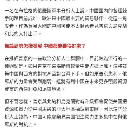
一名在布拉格的俄羅斯軍事分析人士說，中國國內的各種棘
手問題目前成堆，歐洲是中國最主要的貿易夥伴，從這一角
度看，作為貿易大國的中國可能不太願意看見普京與烏克蘭
和北約大打出手。
無論局勢怎樣發展 中國都能獲得好處？
在批評普京的一些政治分析人士群體中，目前較為流行的一
種觀點是，如果普京在這場賭博較量中能占據上風，這將鼓
舞中國與西方的對抗甚至對台灣下手。但如果普京失利，俄
羅斯的力量會受到削弱，這將有利中國在未來更多覬覦資源
豐富的西伯利亞和遠東地區。
但不管怎樣，普京與北約和烏克蘭對峙升級都會促使美國把
資源和軍力從中國周邊的亞太地區抽調到東歐，因此這些分
析人士認為，中國可能會樂見美國把注意力更多集中在與俄
羅斯的對抗上。