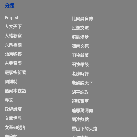
分類
English
比爾曼自傳
人文天下
民運交流
人權觀察
淇園漫步
六四專欄
潤南文苑
北京觀察
田牧新著
古典音樂
田牧筆談
嚴家祺新著
老陳時評
圖博特
老魏論天下
墨爾本夜語
胡平論政
專文
視頻薈萃
政經論壇
追思萬潤南
文學世界
關注熱點
文革60週年
雪山下的火焰
未分類