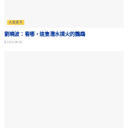
人文天下
劉曉波：看哪，這隻濡水撲火的鸚鵡
2026-08-06