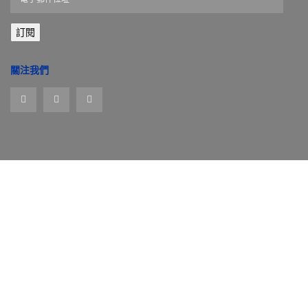
子
郵
訂閱
件
位
址
關注我們