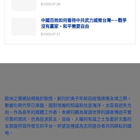
2026-07-28
中國百姓如何看待中共武力威脅台灣——戰爭
沒有贏家，和平需要自由
2026-07-31
歐洲之聲網站根植於歐陸，創刊於庚子年新冠疫情席捲全球之際。
數據化時代早已來臨，面對浩瀚的知識和信息海洋，太容易迷失方
向。作為長年的媒體工作者，本網刊願為華語世界的讀者傳送平實
可靠的資訊，也為追求民主、自由、人權的有識之士及愛好文藝的
友朋提供寫作發文的平台。祈望這裡成為志同道合者共同耕耘的園
地。