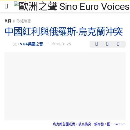
首頁
政經論壇
中國紅利與俄羅斯-烏克蘭沖突
文 /
VOA美國之音
2022-01-26
烏克蘭全國戒備，俄烏衝突一觸即發。圖：dw.com