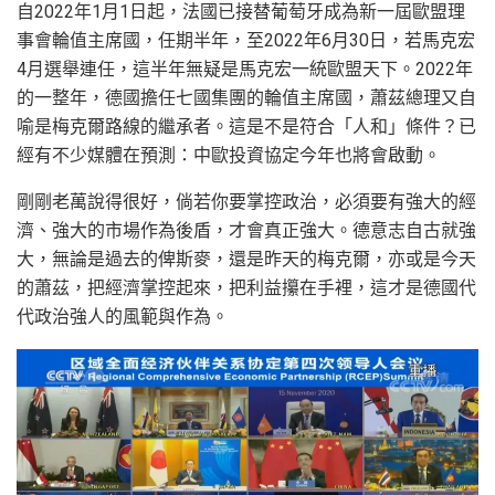
自2022年1月1日起，法國已接替葡萄牙成為新一屆歐盟理
事會輪值主席國，任期半年，至2022年6月30日，若馬克宏
4月選舉連任，這半年無疑是馬克宏一統歐盟天下。2022年
的一整年，德國擔任七國集團的輪值主席國，蕭茲總理又自
喻是梅克爾路線的繼承者。這是不是符合「人和」條件？已
經有不少媒體在預測：中歐投資協定今年也將會啟動。
剛剛老萬說得很好，倘若你要掌控政治，必須要有強大的經
濟、強大的市場作為後盾，才會真正強大。德意志自古就強
大，無論是過去的俾斯麥，還是昨天的梅克爾，亦或是今天
的蕭茲，把經濟掌控起來，把利益攥在手裡，這才是德國代
代政治強人的風範與作為。