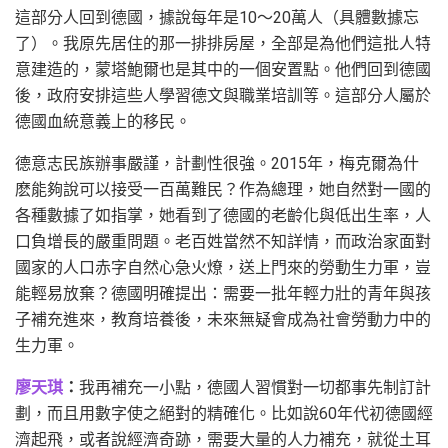
這部分人回到德國，據說每年是10〜20萬人（具體數據忘
了）。我原先居住的那一排排房屋，全部是為他們這批人特
意建造的，蒙塔鮑爾也是其中的一個安置點。他們回到德國
後，政府安排這些人學習德文與職業培訓等。這部分人屬於
德國血統意義上的移民。
德意志民族辦事嚴謹，計劃性很強。2015年，梅克爾為什
麽能夠說可以接受一百萬難民？作為總理，她自然對一國的
各種數據了如指掌，她看到了德國的老齡化與低出生率，人
口負增長的嚴重問題。老百姓當然不知詳情，而政治家面對
國家的人口赤字自然心急火燎，送上門來的勞動生力軍，豈
能輕易放棄？德國明確提出：需要一批年輕力壯的青年與孩
子補充進來，教育培養後，未來無疑會成為社會勞動力中的
生力軍。
廖天琪
：
我再補充一小點，德國人習慣對一切都事先制訂計
劃，而且用數字使之絕對的精確化。比如說60年代初德國經
濟起飛，或者說經濟奇跡，需要大量的人力補充，就從土耳