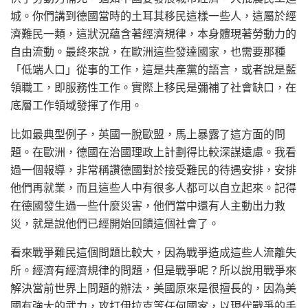
城。你們講到德國當時的土耳其移民這樣一些人，這屬於經
濟難民一類，這狀況蘊含著經濟規律，本身體現著勞動力的
自由流動。最終來說，在歐洲這些發達國家，也需要那種
「低端人口」從事的工作，這是共產黨的語言，或者說是藍
領職工，即服務性工作。實際上移民是彌補了社會缺口，在
底層工作領域發揮了作用。
比如最典型例子，英國一脫歐盟，馬上暴露了這方面的問
題。在歐洲，德國在治國理政上計劃得比較深謀遠慮。我看
過一個報導，非常稱讚德國對於接受難民的待遇安排，安排
他們再就業，而且這些人中有很多人都可以自立起來。記得
在德國發生過一些什麼災害，他們當中還有人主動出力救
災，就是說他們已經開始回饋這個社會了。
看來戰爭難民這個問題比較大，因為戰爭造成這些人流離失
所。經濟有經濟規律的問題，但是戰爭呢？所以說用戰爭來
解決當前世界上問題的辦法，美國原來是很擅長的，因為美
國有強大的武力，攻打伊拉克等任何國家，以現代戰爭的手