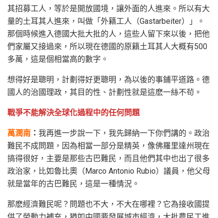
其招募工人，等於是開放國境，讓外面的人進來。所以有大
量的土耳其人進來，叫做「外籍工人（Gastarbeiter）」。
那個時候進入德國大批大批的人，這些人留下來以後，把他
們家屬又接過來，所以現在德國的原籍土耳其人大概有500
多萬，這是個相當高的數字。
想得好是聰明，計劃得好更聰明，為以後的事鋪平道路。德
國人的治國理政，其目的性、計劃性就是這麽一絲不茍。
戰爭不能解決全球化過程中的任何問題
萬潤南
：
我再進一步說一下，我先歸納一下你們講的。政治
難民不成問題，因為相當一部分是精英，像佛羅里達州現在
搞得很好，主要是那些古巴難民，而且他們其中也出了很多
政治家，比如魯比奧（Marco Antonio Rubio）議員，他父母
就是當年的古巴難民，這是一種情況。
那麽經濟難民呢？問題也不大，不大在哪裡？它為接收國提
供了勞動力補充，猶如中國要發展城市經濟，大批農民工進