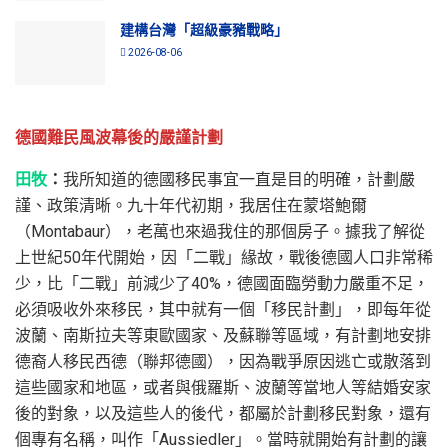
建構台灣「超級豪豬戰略」
2026-08-06
德國難民風波幕後的嚴謹計劃
田牧
：
我所知道的德國移民事宜一直是目的明確，計劃嚴
謹、政策清晰。九十年代初期，我居住在蒙塔鮑爾
（Montabaur），老萬也來過我住的那個房子。據我了解從
上世紀50年代開始，因「二戰」緣故，戰後德國人口非常稀
少，比「二戰」前減少了40%，德國面臨勞動力嚴重不足，
必須吸收外來移民，其中就有一個「移民計劃」，即每年從
波蘭、南斯拉夫等東歐國家、及蘇聯等區域，有計劃地安排
德裔人移民西德（聯邦德國），因為戰爭原因逃亡或散落到
這些國家和地區，或者與俄羅斯、波蘭等當地人等結婚安家
後的對象，以及這些人的後代，都屬於計劃移民對象，還有
個專有名稱，叫作「Aussiedler」。當時就開始有計劃的讓