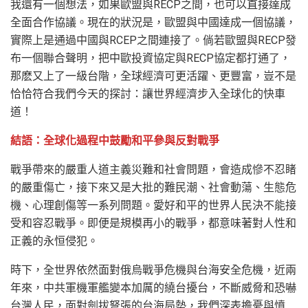
我還有一個想法，如果歐盟與RECP之間，也可以直接達成
全面合作協議。現在的狀況是，歐盟與中國達成一個協議，
實際上是通過中國與RCEP之間連接了。倘若歐盟與RECP發
布一個聯合聲明，把中歐投資協定與RECP協定都打通了，
那麽又上了一級台階，全球經濟可更活躍、更豐富，豈不是
恰恰符合我們今天的探討：讓世界經濟步入全球化的快車
道！
結語：全球化過程中鼓勵和平參與反對戰爭
戰爭帶來的嚴重人道主義災難和社會問題，會造成慘不忍睹
的嚴重傷亡，接下來又是大批的難民潮、社會動蕩、生態危
機、心理創傷等一系列問題。愛好和平的世界人民決不能接
受和容忍戰爭。即便是規模再小的戰爭，都意味著對人性和
正義的永恒侵犯。
時下，全世界依然面對俄烏戰爭危機與台海安全危機，近兩
年來，中共軍機軍艦變本加厲的繞台擾台，不斷威脅和恐嚇
台灣人民，面對劍拔弩張的台海局勢，我們深表擔憂與憤