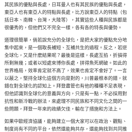
其民族的優點與長處，日耳曼人也有其民族的優點與長處，
東亞人也有東亞人的特點與長處，比方說東亞人的特點（包
括日本、南韓、台灣，大陸等），其實這些人種與民族都是
很優秀的，但他們又不完全一樣，各有各的特長與優勢。
道理很簡單，倘若說充分的全球化，是把大家的優點充分地
集中起來，是一個取長補短、互補共生的過程。反之，若逆
全球化，又是什麽結果呢？最後是這樣，長處互掐，折損得
所剩無幾；或者以短處來博你長處，拼得魚死網破。如此的
世界格局，效率肯定就不高了，效果也肯定不會好了。一言
以蔽之，堅持全球化這個方向是對的，川普最根本的錯，就
錯在對全球化的認知上。拜登盡管也有他的種種不足表現，
但他認識到全球化的意義與方向，只是有一點，不必採用對
抗性和新冷戰的辦法，來處理不同民族和不同文化之間的一
些問題，拜登一年來的政績欠佳，輸在了措施和方法上。
如果中歐經濟協議，能夠建立一個大家可以在政治、觀點、
制度尚有不同的平台，依然還能夠共存，還能夠找到共同推