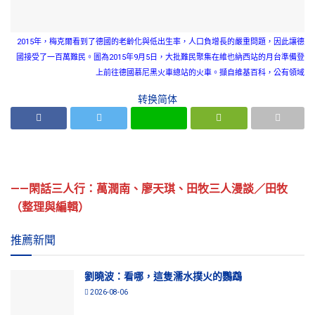
2015年，梅克爾看到了德國的老齡化與低出生率，人口負增長的嚴重問題，因此讓德
國接受了一百萬難民。圖為2015年9月5日，大批難民聚集在維也納西站的月台準備登
上前往德國慕尼黑火車總站的火車。擷自維基百科，公有領域
转换简体
——閑話三人行：萬潤南、廖天琪、田牧三人漫談／田牧
（整理與編輯）
推薦新聞
劉曉波：看哪，這隻濡水撲火的鸚鵡
2026-08-06