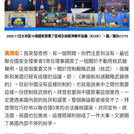
2020.11亞太地區15個國家簽署了區域全面經濟夥伴協議（RCEP）。圖／擷自CCTV
萬潤南
：
我突發奇想，有一個問題，你們注意到沒有，最近
聯合國安全理事會5常任理事國簽了一個關於不動用核武器
聲明，這是個重要文件。關於控制戰略武器（核武），俄羅
斯和美國已經有這樣的協議，即：《美俄新削減戰略武器條
約》。目前中國沒有這樣的制約，也就是說美中之間也需要
這樣一份控制核武條約。拜登若要與中國簽署這個東西，一
定遭遇美國內部的批評和謾罵，整個輿論都會接受不了，拜
登現在巧妙地以聯合國5常的合法擁核國家，共同宣布，將
法國、英國也拉進來，這樣既順利辦成了一件大事，又避開
了美國內部不停的紛爭。