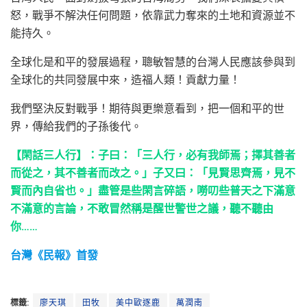
怒，戰爭不解決任何問題，依靠武力奪來的土地和資源並不
能持久。
全球化是和平的發展過程，聰敏智慧的台灣人民應該參與到
全球化的共同發展中來，造福人類！貢獻力量！
我們堅決反對戰爭！期待與更樂意看到，把一個和平的世
界，傳給我們的子孫後代。
【閑話三人行】：子曰：「三人行，必有我師焉；擇其善者
而從之，其不善者而改之。」子又曰：「見賢思齊焉，見不
賢而內自省也。」盡管是些閑言碎語，嘮叨些普天之下滿意
不滿意的言論，不敢冒然稱是醒世警世之議，聽不聽由
你……
台灣《民報》首發
標籤:
廖天琪
田牧
美中歐逐鹿
萬潤南