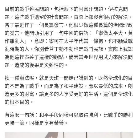
目前的戰爭難民問題，包括眼下的阿富汗問題，伊拉克問
題，這些戰爭遺留的社會問題，實際上都沒有很好的解決。
普丁最近作了一個長篇發言，他很少做這種長篇的治國理政
的發言，他開頭引用了一句中國的俗語：「寧做太平犬，莫
作離亂人」，意即：寧可在太平年代當一條狗，也不願做戰
亂時期的人。你別看普丁動不動也是戰鬥民族，實際上我認
為他這裡表達了這樣的觀點，倘若當今世界用武力來解決問
題，造成的後果是災難性的。
換一種辦法呢，就是天琪一開始已講到的，既然全球化的目
的不是為了戰爭，而是為了和平建設，應以最低的成本，創
造更多的財富，讓更多的人享受更好的生活，這個是全球化
的根本目的。
有這麽一句話：和平手段同樣可以取得勝利，比戰爭的勝利
更勝一籌，同樣是享有榮譽。