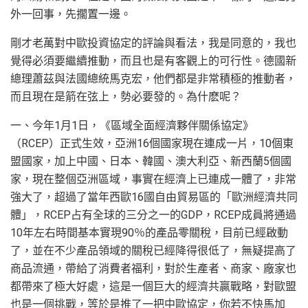
外一回事，先擱置一邊。
剛才老萬對中歐投資協定的評論與看法，我是同意的，我也
覺得必須要繼續推動，而且也是有客觀上的可行性。德國新
總理蕭茲與法國總統馬克宏，他們都是非常積極的推動者，
而且現在是箭在弦上，勢必要發的。為什麽呢？
一、今年1月1日，《區域全面經濟夥伴關係協定》
（RCEP）正式生效，亞洲16個國家現在連成一片，10個東
盟國家，加上中國、日本、韓國、澳大利亞、新西蘭5個國
家，現在整個亞洲區域，事實在經濟上已連成一體了，非常
強大了，超過了當年西歐16國自由貿易區的「歐洲經濟共同
體」，RCEP占有全球的三分之一的GDP，RCEP成員將通過
10年左右時間基本實現90％的產品零關稅，目前已經啟動
了，並在不少產品領域的關稅已經降得很低了，無疑提高了
商品流通，帶給了消費者福利，對於生產者、商家、廠家也
都帶來了極大好處，這是一個巨大的經濟共贏戰略，對歐盟
也是一個挑戰，等於是推了一把中歐協定，你若不快馬加