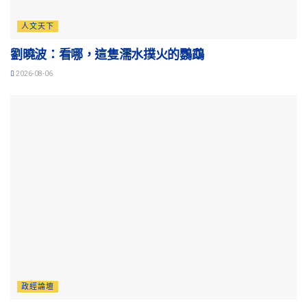
人文天下
劉曉波：看哪，這隻濡水撲火的鸚鵡
2026-08-06
政經論壇