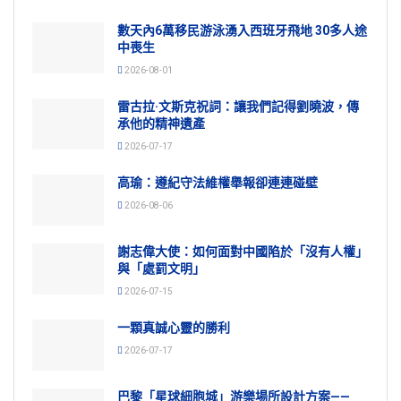
數天內6萬移民游泳湧入西班牙飛地 30多人途
中喪生
2026-08-01
雷古拉·文斯克祝詞：讓我們記得劉曉波，傳
承他的精神遺產
2026-07-17
高瑜：遵紀守法維權舉報卻連連碰壁
2026-08-06
謝志偉大使：如何面對中國陷於「沒有人權」
與「處罰文明」
2026-07-15
一顆真誠心靈的勝利
2026-07-17
巴黎「星球細胞城」游樂場所設計方案——