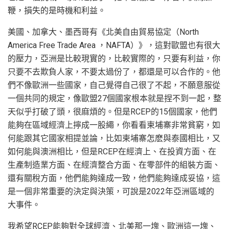
鞭，損失的是時機和利益。
美國、加拿大、墨西哥有《北美自由貿易協定（North
America Free Trade Area ，NAFTA）》，這對歐盟也有很大
的壓力，亞洲是比較現實的，比較實際的，只要有利益，你
只要不去欺負人家，不要太過份了，都還是可以合作的。他
們不像歐洲一些國家，自己覺得自己很了不起，不願意服從
一個共同的規定，像歐盟27個國家根本就是捏不到一起，整
天似乎打破了頭，很麻煩的。但是RCEP的15個國家，他們
能夠在區域經濟上擰成一股繩，你看看柬埔寨非常貧窮，如
何能跟其它國家相提並論，比如柬埔寨怎麽與泰國相比，又
如何能與澳洲相比，但是RCEP在經濟上、在投資方面、在
生產制造業方面、在經濟整合方面、在零部件的組裝方面、
還有關稅方面，他們能夠達成一致，他們能夠達成妥協，這
是一個非常重要的決定與決策，可說是2022年亞洲區域的
大事件。
我希望RCEP能夠對全球經濟、北美那一塊、歐洲這一塊、