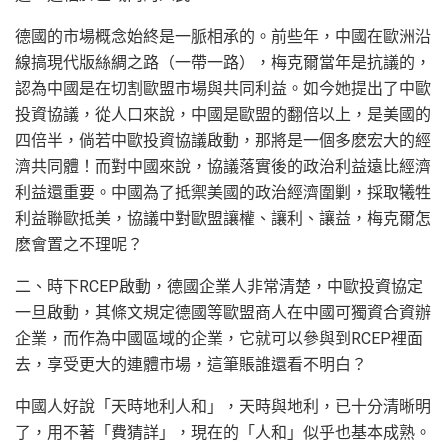
德國的市場概念始終是一脈相承的。前些年，中國在歐洲沿
線搞現代版絲綢之路（一帶一路），梅克爾當年是抗議的，
認為中國是在切割歐盟市場與共同利益。如今她提出了中歐
投資協議，從人口來說，中國是歐盟的翻倍以上，是美國的
四倍半，倘若中歐投資協議啟動，那將是一個多麽宏大的經
濟共同體！而對中國來說，協議落實後的政治利益遠比經濟
利益還重要。中國為了抵禦美國的政治經濟圍剿，採取犧牲
利益聯歐抵美，協議中對歐盟讓權、讓利、讓益，梅克爾怎
麽會置之不理呢？
二、時下RCEP啟動，德國企業人非常清楚，中歐投資協定
一旦啟動，其條文規定德國等歐盟商人在中國可獨資合資辦
企業，而作為中國區域的企業，它就可以參與到RCEP裡面
去，享受更大的連體市場，這筆賬誰還看不明白？
中國人好說「天時地利人和」，天時與地利，已十分清晰明
了，用不著「費猜詳」，現在的「人和」似乎也基本成熟。