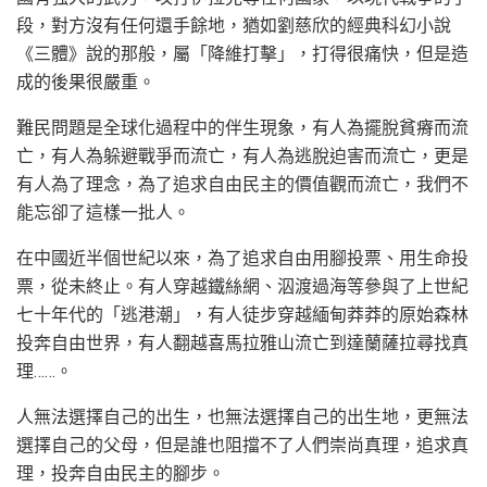
段，對方沒有任何還手餘地，猶如劉慈欣的經典科幻小說
《三體》說的那般，屬「降維打擊」，打得很痛快，但是造
成的後果很嚴重。
難民問題是全球化過程中的伴生現象，有人為擺脫貧瘠而流
亡，有人為躲避戰爭而流亡，有人為逃脫迫害而流亡，更是
有人為了理念，為了追求自由民主的價值觀而流亡，我們不
能忘卻了這樣一批人。
在中國近半個世紀以來，為了追求自由用腳投票、用生命投
票，從未終止。有人穿越鐵絲網、泅渡過海等參與了上世紀
七十年代的「逃港潮」，有人徒步穿越緬甸莽莽的原始森林
投奔自由世界，有人翻越喜馬拉雅山流亡到達蘭薩拉尋找真
理……。
人無法選擇自己的出生，也無法選擇自己的出生地，更無法
選擇自己的父母，但是誰也阻擋不了人們崇尚真理，追求真
理，投奔自由民主的腳步。