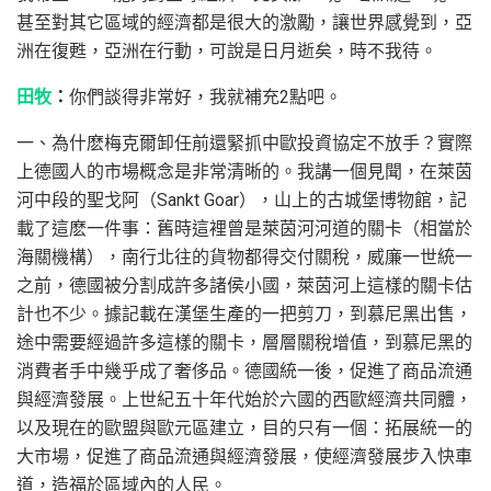
甚至對其它區域的經濟都是很大的激勵，讓世界感覺到，亞
洲在復甦，亞洲在行動，可說是日月逝矣，時不我待。
田牧
：
你們談得非常好，我就補充2點吧。
一、為什麽梅克爾卸任前還緊抓中歐投資協定不放手？實際
上德國人的市場概念是非常清晰的。我講一個見聞，在萊茵
河中段的聖戈阿（Sankt Goar），山上的古城堡博物館，記
載了這麽一件事：舊時這裡曾是萊茵河河道的關卡（相當於
海關機構），南行北往的貨物都得交付關稅，威廉一世統一
之前，德國被分割成許多諸侯小國，萊茵河上這樣的關卡估
計也不少。據記載在漢堡生產的一把剪刀，到慕尼黑出售，
途中需要經過許多這樣的關卡，層層關稅增值，到慕尼黑的
消費者手中幾乎成了奢侈品。德國統一後，促進了商品流通
與經濟發展。上世紀五十年代始於六國的西歐經濟共同體，
以及現在的歐盟與歐元區建立，目的只有一個：拓展統一的
大市場，促進了商品流通與經濟發展，使經濟發展步入快車
道，造福於區域內的人民。