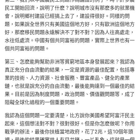
民工開始回流，說明了什麽？說明城市沒有那麽多的就業機
會，說明鄉村建設已經搞上去了，建設得很好。同樣的問
題，如果說全世界只有美國這個地方好，只有歐洲這個地方
好，那麽移民問題永遠解決不了對不對？因為人往高處走，
水往低處流。中國有個共同富裕的問題，實際上世界也有一
個共同富裕的問題。
第三、怎麽能夠幫助非洲等貧窮地區本身發展起來？我認為
真正充分自由流動的結果，一定是資源的最佳配置，包括專
業的技術、人力資源、社會服務、豐富產品、健全的產業
鏈，也就是說充分的自由流動，最後能夠達到一個最佳的結
果。目前是因為制度問題，政治問題、價值觀問題等，成了
阻礙全球化過程的一個重要問題。
我認為這個問題一定要清楚，比方說你美國希望阿富汗民主
起來，這個想法對不對？很對很好。但是你怎麽做呢？你用
戰爭的辦法，最後你扶植當地政府，花了2兆，這10個年頭
裡，最後的結果確實世人有目共睹、一片亂象，這就是一個