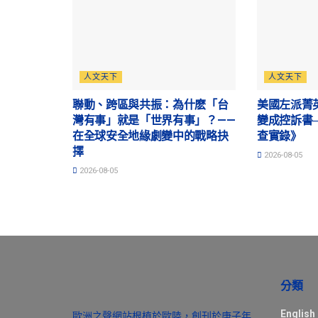
人文天下
人文天下
聯動、跨區與共振：為什麽「台
美國左派菁
灣有事」就是「世界有事」？——
變成控訴書
在全球安全地緣劇變中的戰略抉
查實錄》
擇
2026-08-05
2026-08-05
分類
English
歐洲之聲網站根植於歐陸，創刊於庚子年