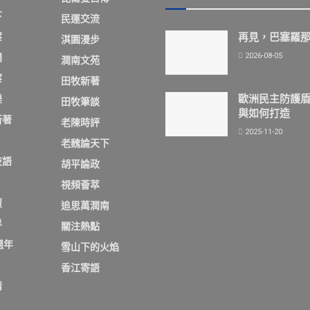
下
民運交流
察
再見，巴塞羅
淇園漫步
2026-08-05
欄
潤南文苑
察
田牧新著
歐洲民主防護
樂
田牧筆談
與如何打造
新著
老陳時評
2025-11-20
老魏論天下
夜語
胡平論政
視頻薈萃
壇
追思萬潤南
界
關注熱點
週年
雪山下的火焰
香江寄語
情