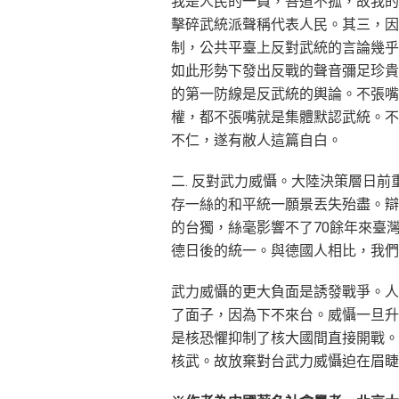
我是人民的一員，吾道不孤，故我的
擊碎武統派聲稱代表人民。其三，因
制，公共平臺上反對武統的言論幾乎
如此形勢下發出反戰的聲音彌足珍貴
的第一防線是反武統的輿論。不張嘴
權，都不張嘴就是集體默認武統。不
不仁，遂有敝人這篇自白。
二. 反對武力威懾。大陸決策層日
存一絲的和平統一願景丟失殆盡。辯
的台獨，絲毫影響不了70餘年來臺
德日後的統一。與德國人相比，我們
武力威懾的更大負面是誘發戰爭。人
了面子，因為下不來台。威懾一旦升
是核恐懼抑制了核大國間直接開戰。
核武。故放棄對台武力威懾迫在眉睫