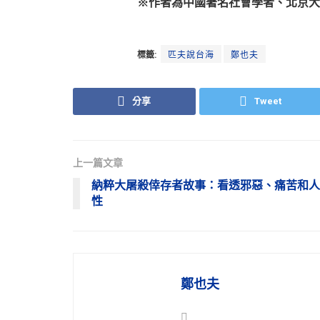
※作者為中國著名社會學者、北京大
標籤:
匹夫說台海
鄭也夫
分享
Tweet
上一篇文章
納粹大屠殺倖存者故事：看透邪惡、痛苦和人
性
鄭也夫