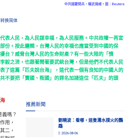
中共國慶閱兵，耀武揚威。圖：Reuters
转换简体
代表人民，為人民謀幸福，為人民服務。中共政權一再宣
部份。按此邏輯，台灣人民的幸福也應當受到中國的保
擾台？威脅台灣人民的生命財產？有一些大陸的「憤
李毅之流，也跟著鬧著要武統台灣，但是他們不代表人民
表了這篇「匹夫說台海」，這代表一個有良知的中國人的
共不要把「賣國、叛國」的罪名加諸這位「匹夫」的頭
海
推薦新聞
意義嗎？
劉曉波：看哪，這隻濡水撲火的鸚
作用，
鵡
其二，
2026-08-06