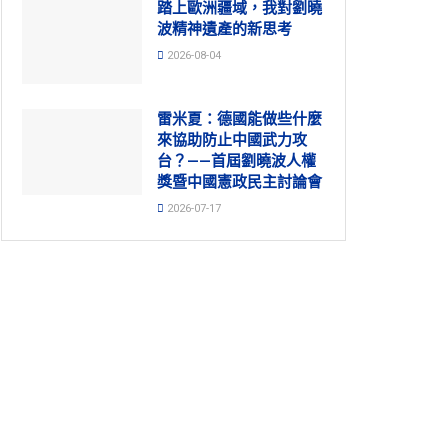
踏上歐洲疆域，我對劉曉
波精神遺產的新思考
2026-08-04
雷米夏：德國能做些什麼
來協助防止中國武力攻
台？——首屆劉曉波人權
獎暨中國憲政民主討論會
2026-07-17