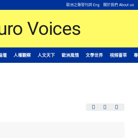
歐洲之聲發刊詞 Eng
關於我們 About us
論壇
人權觀察
人文天下
歐洲風情
文學世界
視頻薈萃
專