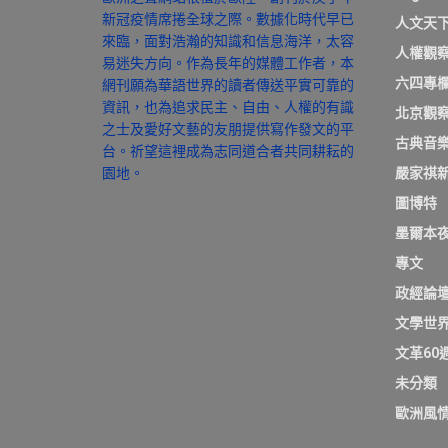
新冠疫情席捲全球之際。數據化時代早已
人文天
來臨，面對浩瀚的知識和信息海洋，太容
人權觀
易迷失方向。作為長年的媒體工作者，本
六四專
網刊願為華語世界的讀者傳送平實可靠的
資訊，也為追求民主、自由、人權的有識
北京觀
之士及愛好文藝的友朋提供寫作發文的平
古典音
台。祈望這裡成為志同道合者共同耕耘的
園地。
嚴家祺
圖博特
墨爾本
專文
政經論
文學世
文革60
未分類
歐洲風