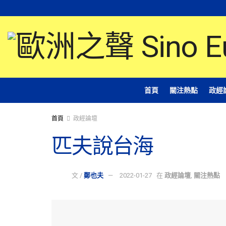
首頁
關注熱點
政經
首頁
政經論壇
匹夫說台海
文 /
鄭也夫
2022-01-27
在
政經論壇
,
關注熱點