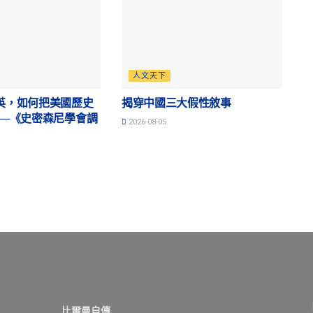
人文天下
英，如何把美國歷史
揭穿中國三大假性敘事
──《史密森尼學會調
2026-08-05
比爾曼自傳