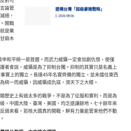
反對可
言論管
建構台灣「超級豪豬戰略」
滅絕，
2026-08-06
。開戰
就是棄
甘麻木
前重申和平統一是首選。而武力威懾一定會加劇仇恨，使僅
護者會說，威懾是為了抑制台獨。抑制的其實只是名義上
灣事實上的獨立。長達45年名實齊備的獨立，並未擋住東西
為統一而威懾，因威懾成仇寇，滑天下之大稽。
類歷史上有過太多的戰爭，不是為了征服和實利，而是為
級，中國大陸、臺灣、美國，均乏退讓餘地。七十餘年來
反過來看，若核大國真的開戰，鮮有力量能管束他們不動
。