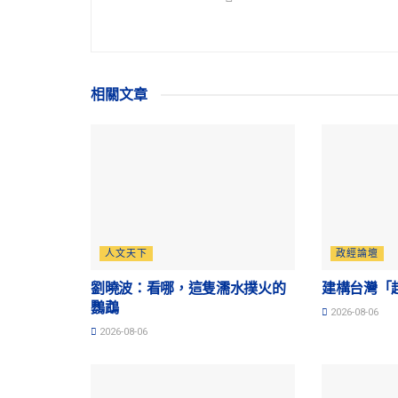
相關
文章
人文天下
政經論壇
劉曉波：看哪，這隻濡水撲火的
建構台灣「
鸚鵡
2026-08-06
2026-08-06