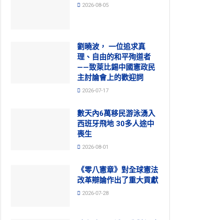
2026-08-05
劉曉波， 一位追求真
理、自由的和平殉道者
——致萊比錫中國憲政民
主討論會上的歡迎詞
2026-07-17
數天內6萬移民游泳湧入
西班牙飛地 30多人途中
喪生
2026-08-01
《零八憲章》對全球憲法
改革辯論作出了重大貢獻
2026-07-28