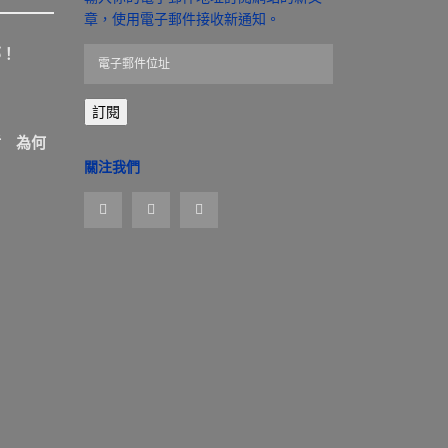
章，使用電子郵件接收新通知。
那！
電
子
郵
訂閱
件
位
盾 為何
址
關注我們