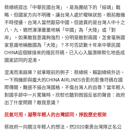
蔡總統提出「中華民國台灣」，是為團結下的「綏靖」戰
略，但國家方向不明確，讓台灣人處於曖昧狀態，眼前敵機
不時侵擾，台灣人當然厭惡中國。但詭異的是台灣人中十之
八、九，猶然渾渾噩噩地稱「中國」為「大陸」或「對
岸」。如果敵我意識夠強烈，分明是敵對兩國，怎會毫無國
家意識地稱敵國為「大陸」？不可否認數十年來中華民國
CHINA這個嫁接來的殖民符碼，已入心入腦潛移默化地造成
國家認同的混淆。
混淆而漸麻痺？就拿眼前的例子：蔡總統、賴副總統外訪，
一下飛機即與龐大的CHINA AIRLINES合影的影像符碼在國
際傳開，難道不損台灣國格，不傷台灣人的自尊？當年輕人
對國手舔中一片罵聲時，欣慰也聽到微弱反省的聲音：政府
出了什麼問題？敵我意識？
民氣可用，凝聚年輕人的台灣認同，掙脫歷史框架
蔡政府一向關注年輕人的想法，然2020東奧台灣隊正名公