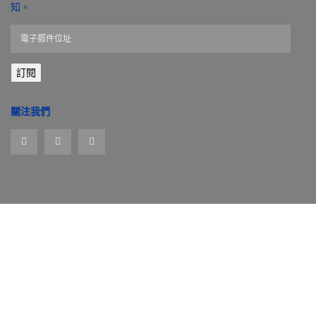
知。
電
子
郵
訂閱
件
位
址
關注我們