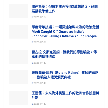
澤連斯基：俄羅斯望再接收3萬朝鮮兵，已開
展接收準備工作
2026-07-27
印度青年抗議：一場莫迪始料未及的政治危機
Modi Caught Off Guard as India’s
Economic Failings Inflame Young People
2026-07-27
雷古拉·文斯克祝詞：讓我們記得劉曉波，傳
承他的精神遺產
2026-07-17
致羅蘭德·庫納（Roland Kühne）牧師的頌詞
——劉曉波人權獎頒獎典禮
2026-07-17
王冠儒：未來海外民運工作的歐洲合作設想與
計劃
2026-07-17