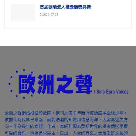
首屆劉曉波人權獎頒獎典禮
2026-07-28
歐洲之聲網站根植於歐陸，創刊於庚子年新冠疫情席捲全球之際。
數據化時代早已來臨，面對浩瀚的知識和信息海洋，太容易迷失方
向。作為長年的媒體工作者，本網刊願為華語世界的讀者傳送平實
可靠的資訊，也為追求民主、自由、人權的有識之士及愛好文藝的