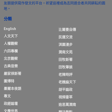
友朋提供寫作發文的平台。祈望這裡成為志同道合者共同耕耘的園
地。
分類
English
比爾曼自傳
人文天下
民運交流
人權觀察
淇園漫步
六四專欄
潤南文苑
北京觀察
田牧新著
古典音樂
田牧筆談
嚴家祺新著
老陳時評
圖博特
老魏論天下
墨爾本夜語
胡平論政
專文
視頻薈萃
政經論壇
追思萬潤南
文學世界
關注熱點