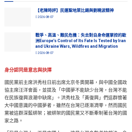
【老陳時評】民運聖地萊比錫與劉曉波精神
2026-08-07
戰爭、高溫、難民危機：失去對自身命運掌控的歐
洲Europe’s Control of Its Fate Is Tested by Iran
and Ukraine Wars, Wildfires and Migration
2026-08-07
身分認同是意志與抉擇
國民黨前主席洪秀柱日前出席北京冬奧開幕，與中國全國政
協主席汪洋會面，並提及「中國夢不能缺少台灣，台灣不能
在民族復興浪潮中缺席」。洪秀柱及「黃復興」們這群懷著
大中國意識的中國夢者，雖然在台灣已逐漸凋零，然而國民
黨被這群深藍綁架；被綁架的國民黨又不斷牽制著台灣的國
家之路。