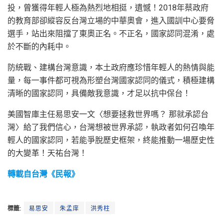
投，曾獲得年輕人極為熱烈地相挺，遺憾！2018年蔡政府
的教育部卻縱容反台灣立場的中華奧會，進入國訓中心要脅
選手，站出來阻擋了東奧正名。不正名，國家認同混淆，處
於不斷的內耗中。
防統戰、建構台灣意識，本土政府應珍惜年輕人的熱情與能
量，每一事件都可視為形塑台灣國家認同的儀式，積極建構
清晰的國家認同，具備敵我意識，才足以抗中保台！
美國智庫主任易思安一文〈想要拯救世界嗎？ 那就承認台
灣〉給了我們信心，台灣想被世界承認，執政者如何召喚年
輕人的國家認同，若能爭脫歷史框架，終能推動一場歷史性
的大變革！天祐台灣！
轉載自台灣《民報》
標籤:
易思安
朱孟庠
洪秀柱