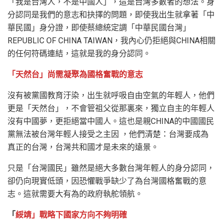
「我是台灣人，不是中國人」，這是台灣多數者的想法。身
分認同是我們的意志和抉擇的問題，即使我出生就拿著「中
華民國」身分證，即使蔡總統定調「中華民國台灣」
REPUBLIC OF CHINA TAIWAN，我內心仍拒絕與CHINA相關
的任何符碼連結，這就是我的身分認同。
「天然台」尚需凝聚為國格奮戰的意志
沒有被黨國教育汙染，出生就呼吸自由空氣的年輕人，他們
更是「天然台」，不會管祖父從那裏來，獨立自主的年輕人
沒有中國夢，更拒絕當中國人。這也是親CHINA的中國國民
黨無法被台灣年輕人接受之主因 ，他們清楚：台灣要成為
真正的台灣，台灣共和國才是未來的遠景。
只是「台灣國民」雖然是絕大多數台灣年輕人的身分認同，
卻仍向現實低頭，因恐懼戰爭缺少了為台灣國格奮戰的意
志。這就需要大有為的政府執舵領航。
「
綏靖」戰略下國家方向不夠明確