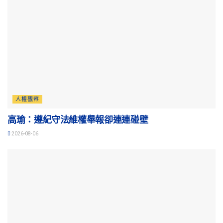
人權觀察
高瑜：遵紀守法維權舉報卻連連碰壁
2026-08-06