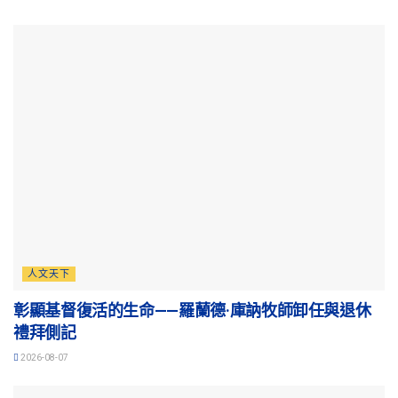
人文天下
彰顯基督復活的生命——羅蘭德·庫訥牧師卸任與退休
禮拜側記
2026-08-07