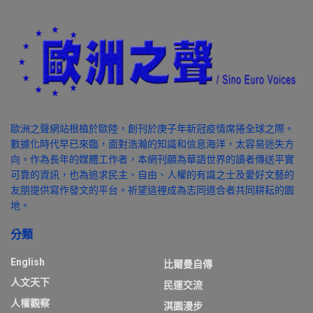
歐洲之聲網站根植於歐陸，創刊於庚子年新冠疫情席捲全球之際。
數據化時代早已來臨，面對浩瀚的知識和信息海洋，太容易迷失方
向。作為長年的媒體工作者，本網刊願為華語世界的讀者傳送平實
可靠的資訊，也為追求民主、自由、人權的有識之士及愛好文藝的
友朋提供寫作發文的平台。祈望這裡成為志同道合者共同耕耘的園
地。
分類
English
比爾曼自傳
人文天下
民運交流
人權觀察
淇園漫步