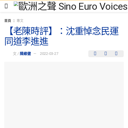
首頁
專文
【老陳時評】：沈重悼念民運
同道李進進
文 /
陳維健
2022-03-27