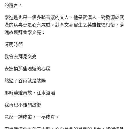
的遺言。
李進進也是一個多愁善感的文人，他是武漢人，對發源於武
漢的病毒更是心有戚戚。對李文亮醫生之英雄惺惺相惜，夢
魂故裏拜會李文亮：
清明時節
我會去拜見文亮
去撫摸那些魂遊的心房
熬過了谷雨就是端陽
那時華燈再放，江水滔滔
我再也不離開故鄉
竟然一詩成讖，一夢成真。