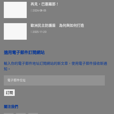
再見，巴塞羅那！
2026-08-05
歐洲民主防護盾 為何與如何打造
2025-11-20
適用電子郵件訂閱網站
輸入你的電子郵件地址訂閱網站的新文章，使用電子郵件接收新通
知。
電
子
郵
訂閱
件
位
址
關注我們