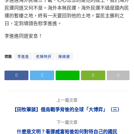
李進進海外民運三十載，心心念念的是他的故土，我們海外
民運同道又何不是。海外本無民運，海外民運不過是國內民
運的暫棲之地，終有一天要回到他的土地。當民主勝利之
日，定到墳頭告慰李進進。
李進進同道安息！
標籤:
李進進
老陳時評
陳維健
上一篇文章
【田牧筆談】俄烏戰爭背後的全球「大博弈」（三）
下一篇文章
什麽是文明？看挪威富裕後如何對待自己的國民