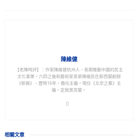
陳維健
【老陳時評】：作家陳維健杭州人，長期推動中國的民主
文化事業。六四之後和藝術家弟弟陳維民在新西蘭創辦
《新報》，歷時16年，擔任主編。現任《北京之春》主
編，定居奧克蘭。
相關
文章