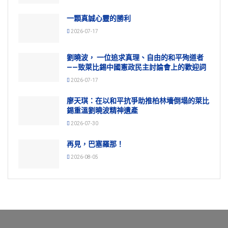
一顆真誠心靈的勝利
2026-07-17
劉曉波， 一位追求真理、自由的和平殉道者
——致萊比錫中國憲政民主討論會上的歡迎詞
2026-07-17
廖天琪：在以和平抗爭助推柏林墻倒塌的萊比
錫重溫劉曉波精神遺產
2026-07-30
再見，巴塞羅那！
2026-08-05