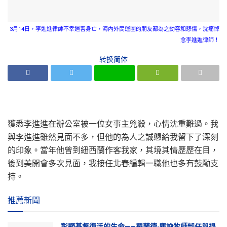
3月14日，李進進律師不幸遇害身亡，海內外民運圈的朋友都為之動容和悲傷，沈痛悼
念李進進律師！
转换简体
獲悉李進進在辦公室被一位女事主兇殺，心情沈重難過。我
與李進進雖然見面不多，但他的為人之誠懇給我留下了深刻
的印象。當年他曾到紐西蘭作客我家，其境其情歷歷在目，
後到美開會多次見面，我接任北春編輯一職他也多有鼓勵支
持。
推薦新聞
彰顯基督復活的生命——羅蘭德·庫訥牧師卸任與退