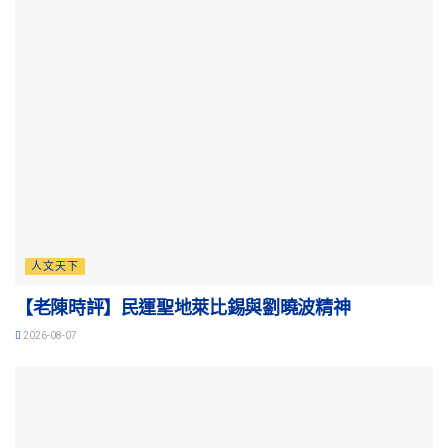
人文天下
【老陳時評】民運聖地萊比錫與劉曉波精神
2026-08-07