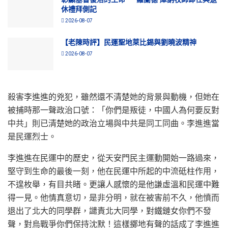
休禮拜側記
2026-08-07
【老陳時評】民運聖地萊比錫與劉曉波精神
2026-08-07
殺害李進進的兇犯，雖然還不清楚她的背景與動機，但她在
被捕時那一聲政治口號：「你們是叛徒，中國人為何要反對
中共」則已清楚她的政治立場與中共是同工同曲。李進進當
是民運烈士。
李進進在民運中的歷史，從天安門民主運動開始一路過來，
堅守到生命的最後一刻，他在民運中所起的中流砥柱作用，
不遑枚舉，有目共睹。更讓人感懷的是他謙虛溫和民運中難
得一見。他情真意切，是非分明，就在被害前不久，他憤而
退出了北大的同學群，譴責北大同學，對鐵鏈女你們不發
聲，對烏戰爭你們保持沈默！這樣擲地有聲的話成了李進進