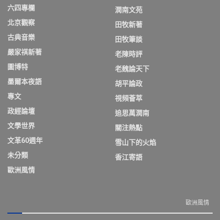
六四專欄
潤南文苑
北京觀察
田牧新著
古典音樂
田牧筆談
嚴家祺新著
老陳時評
圖博特
老魏論天下
墨爾本夜語
胡平論政
專文
視頻薈萃
政經論壇
追思萬潤南
文學世界
關注熱點
文革60週年
雪山下的火焰
未分類
香江寄語
歐洲風情
歐洲風情