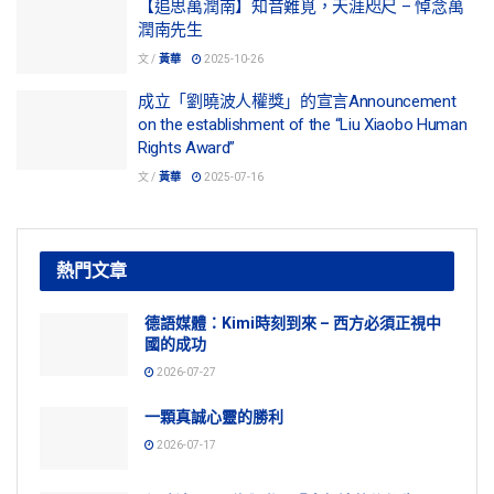
【追思萬潤南】知音難覓，天涯咫尺 – 悼念萬
潤南先生
文 /
黃華
2025-10-26
成立「劉曉波人權獎」的宣言Announcement
on the establishment of the “Liu Xiaobo Human
Rights Award”
文 /
黃華
2025-07-16
熱門文章
德語媒體：Kimi時刻到來 – 西方必須正視中
國的成功
2026-07-27
一顆真誠心靈的勝利
2026-07-17