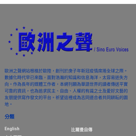
歐洲之聲網站根植於歐陸，創刊於庚子年新冠疫情席捲全球之際。
數據化時代早已來臨，面對浩瀚的知識和信息海洋，太容易迷失方
向。作為長年的媒體工作者，本網刊願為華語世界的讀者傳送平實
可靠的資訊，也為追求民主、自由、人權的有識之士及愛好文藝的
友朋提供寫作發文的平台。祈望這裡成為志同道合者共同耕耘的園
地。
分類
English
比爾曼自傳