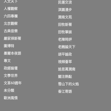
人文天下
民運交流
人權觀察
淇園漫步
六四專欄
潤南文苑
北京觀察
田牧新著
古典音樂
田牧筆談
嚴家祺新著
老陳時評
圖博特
老魏論天下
墨爾本夜語
胡平論政
專文
視頻薈萃
政經論壇
追思萬潤南
文學世界
關注熱點
文革60週年
雪山下的火焰
未分類
香江寄語
歐洲風情