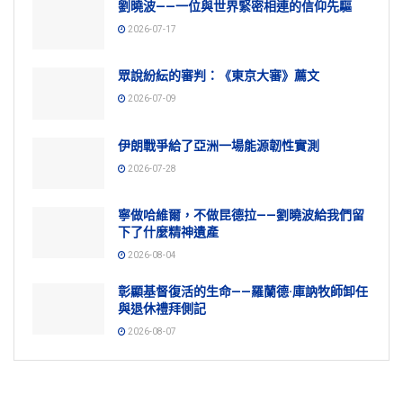
劉曉波——一位與世界緊密相連的信仰先驅
2026-07-17
眾說紛紜的審判：《東京大審》薦文
2026-07-09
伊朗戰爭給了亞洲一場能源韌性實測
2026-07-28
寧做哈維爾，不做昆德拉——劉曉波給我們留
下了什麼精神遺產
2026-08-04
彰顯基督復活的生命——羅蘭德·庫訥牧師卸任
與退休禮拜側記
2026-08-07