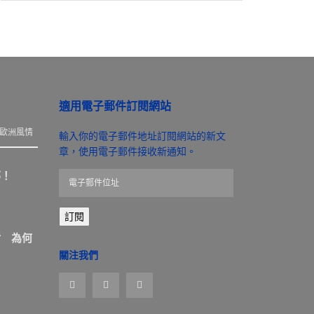
適用電子郵件訂閱網站
歐洲風情
輸入你的電子郵件地址訂閱網站的新文
章，使用電子郵件接收新通知。
那！
電
子
郵
訂閱
件
位
盾 為何
址
關注我們