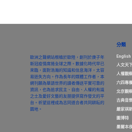
分類
English
歐洲之聲網站根植於歐陸，創刊於庚子年
新冠疫情席捲全球之際。數據化時代早已
人文天
來臨，面對浩瀚的知識和信息海洋，太容
人權觀
易迷失方向。作為長年的媒體工作者，本
六四專
網刊願為華語世界的讀者傳送平實可靠的
資訊，也為追求民主、自由、人權的有識
北京觀
之士及愛好文藝的友朋提供寫作發文的平
古典音
台。祈望這裡成為志同道合者共同耕耘的
園地。
嚴家祺
圖博特
墨爾本