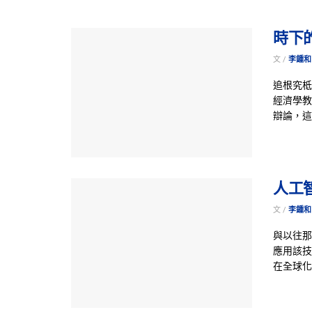
時下
文 /
李鍾和 
追根究柢
經濟學教
辯論，這
人工
文 /
李鍾和 
與以往那
應用該技
在全球化