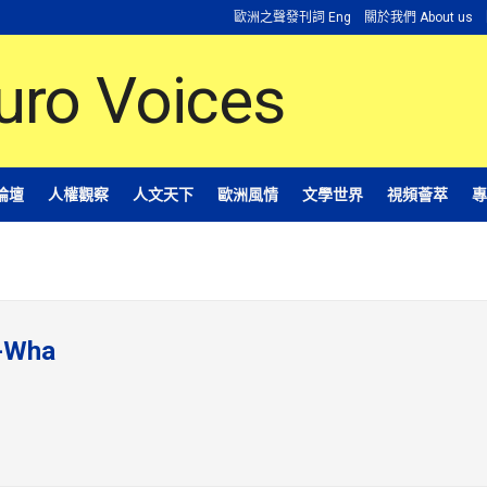
歐洲之聲發刊詞 Eng
關於我們 About us
論壇
人權觀察
人文天下
歐洲風情
文學世界
視頻薈萃
專
-Wha