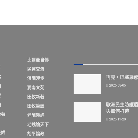
比爾曼自傳
下
民運交流
察
再見，巴塞羅
淇園漫步
2026-08-05
欄
潤南文苑
察
田牧新著
歐洲民主防護
樂
田牧筆談
與如何打造
新著
老陳時評
2025-11-20
老魏論天下
夜語
胡平論政