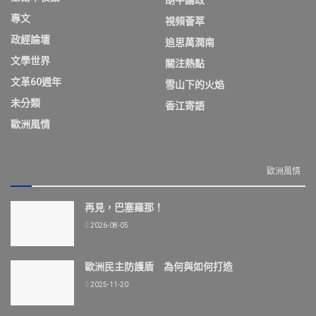
專文
視頻薈萃
政經論壇
追思萬潤南
文學世界
關注熱點
文革60週年
雪山下的火焰
未分類
香江寄語
歐洲風情
歐洲風情
再見，巴塞羅那！
2026-08-05
歐洲民主防護盾 為何與如何打造
2025-11-20