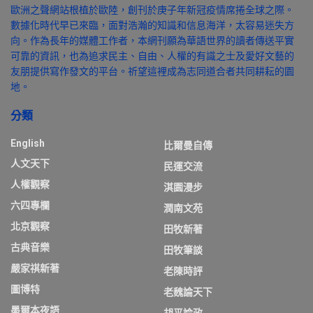
歐洲之聲網站根植於歐陸，創刊於庚子年新冠疫情席捲全球之際。
數據化時代早已來臨，面對浩瀚的知識和信息海洋，太容易迷失方
向。作為長年的媒體工作者，本網刊願為華語世界的讀者傳送平實
可靠的資訊，也為追求民主、自由、人權的有識之士及愛好文藝的
友朋提供寫作發文的平台。祈望這裡成為志同道合者共同耕耘的園
地。
分類
English
比爾曼自傳
人文天下
民運交流
人權觀察
淇園漫步
六四專欄
潤南文苑
北京觀察
田牧新著
古典音樂
田牧筆談
嚴家祺新著
老陳時評
圖博特
老魏論天下
墨爾本夜語
胡平論政