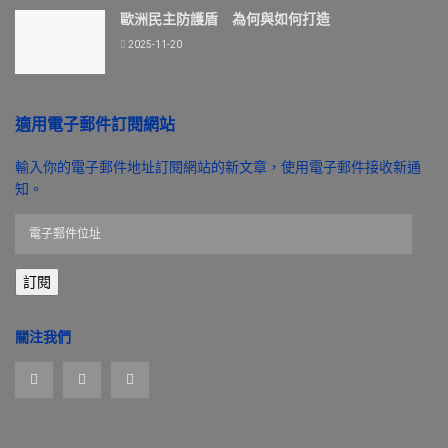
歐洲民主防護盾 為何與如何打造
2025-11-20
適用電子郵件訂閱網站
輸入你的電子郵件地址訂閱網站的新文章，使用電子郵件接收新通
知。
電
子
郵
訂閱
件
位
址
關注我們