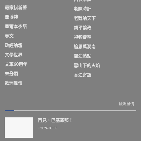
嚴家祺新著
老陳時評
圖博特
老魏論天下
墨爾本夜語
胡平論政
專文
視頻薈萃
政經論壇
追思萬潤南
文學世界
關注熱點
文革60週年
雪山下的火焰
未分類
香江寄語
歐洲風情
歐洲風情
再見，巴塞羅那！
2026-08-05