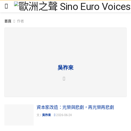
首頁
作者
吳祚來
資本家改造：光榮與悲劇，再光榮再悲劇
文 /
吳祚來
2026-06-24