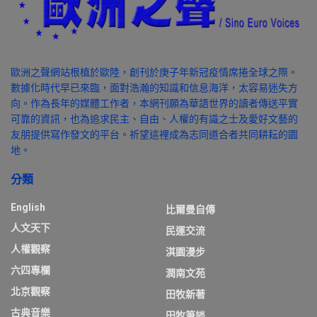
歐洲之聲網站根植於歐陸，創刊於庚子年新冠疫情席捲全球之際。
數據化時代早已來臨，面對浩瀚的知識和信息海洋，太容易迷失方
向。作為長年的媒體工作者，本網刊願為華語世界的讀者傳送平實
可靠的資訊，也為追求民主、自由、人權的有識之士及愛好文藝的
友朋提供寫作發文的平台。祈望這裡成為志同道合者共同耕耘的園
地。
分類
English
比爾曼自傳
人文天下
民運交流
人權觀察
淇園漫步
六四專欄
潤南文苑
北京觀察
田牧新著
古典音樂
田牧筆談