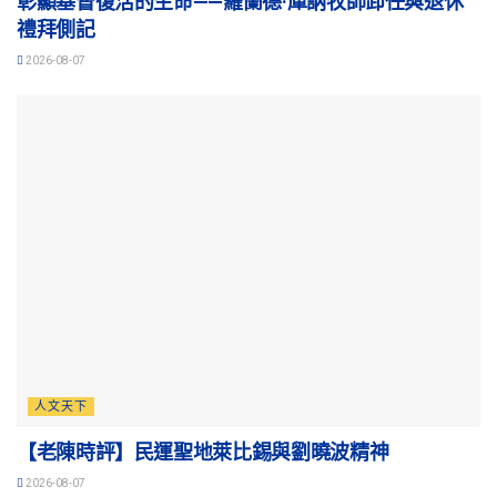
彰顯基督復活的生命——羅蘭德·庫訥牧師卸任與退休
禮拜側記
2026-08-07
人文天下
【老陳時評】民運聖地萊比錫與劉曉波精神
2026-08-07