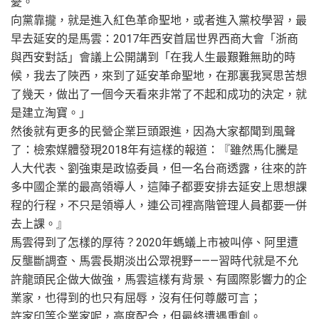
憂。
向黨靠攏，就是進入紅色革命聖地，或者進入黨校學習，最
早去延安的是馬雲：2017年西安首屆世界西商大會「浙商
與西安對話」會議上公開講到「在我人生最艱難無助的時
候，我去了陜西，來到了延安革命聖地，在那裏我冥思苦想
了幾天，做出了一個今天看來非常了不起和成功的決定，就
是建立淘寶。」
然後就有更多的民營企業巨頭跟進，因為大家都聞到風聲
了：檢索媒體發現2018年有這樣的報道：『雖然馬化騰是
人大代表、劉強東是政協委員，但一名台商透露，往來的許
多中國企業的最高領導人，這陣子都要安排去延安上思想課
程的行程，不只是領導人，連公司裡高階管理人員都要一併
去上課。』
馬雲得到了怎樣的厚待？2020年螞蟻上市被叫停、阿里遭
反壟斷調查、馬雲長期淡出公眾視野———習時代就是不允
許龍頭民企做大做強，馬雲這樣有背景、有國際影響力的企
業家，也得到的也只有屈辱，沒有任何尊嚴可言；
許家印等企業家呢，高度配合，但最終遭遇重創。