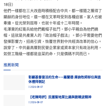
18日）
他們一樣都在三大改造時積極配合中共，都一樣隨之獲得了
顯赫的身份地位，還一樣在文革時受到各種迫害，家人也被
牽連。從光榮到屈辱，也就十年或十二年時間。
毛澤東的紅衛兵給他們戴帽子批鬥，鄧小平親自為他們摘
帽，這就是共產黨人的『政治帽子戲法』。鄧小平需要他們
發揮影響力，招商引資，恢覆世界對中共經濟改革的信心。
說穿了，中共最高層對民營企業家或資本家只有政治利用，
如勞工階級一樣都是韭菜的命，只是價碼不同而已。
推薦新聞
彰顯基督復活的生命——羅蘭德·庫訥牧師卸任與退
休禮拜側記
2026-08-07
【老陳時評】民運聖地萊比錫與劉曉波精神
2026-08-07