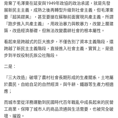
背棄了毛澤東在延安與1949年政協的政治承諾，就是先發
展新民主主義，成熟之後再轉型升級到社會主義，但毛澤東
要『超英趕美』，甚至要搶在蘇聯前面實現共產主義，所謂
『跑步進入共產主義』，用政治暴力與軟暴力，改變上層建
築，改造經濟基礎，但無法改變農耕社會的根本屬性。
看起來是跨越式的巨大進步，不僅告別了資本主義階段，還
跨越了新民主主義階段，直接進入社會主義，實質上，是退
步到半奴役制氏族公社階段。
二是：
『三大改造』破壞了農村社會長期形成的生產關系，土地屬
於農民，自給自足的自然經濟，與牛耕、鐵器等生產力相適
應；
而城市里從洋務運動到民國時代百年戰亂中成長起來的民營
工商業，保障了城市人的商品流通與生活需要，也被完全破
壞、摧毀。