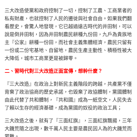
三大改造使黨和政府控制了一切，控制了工農、工商業者的
私有財產，也就控制了人民的遷徙與社會自由。如果我們翻
看歷史，會驚人地發現，它已越過遠古時代的井田制，可以
說是倒井田制，因為井田制農民耕種九份田，九戶為貴族地
主『公家』耕種一份田，而社會主義集體經濟，農民只留有
一份或二份宅基地、自留地，農民生產主動性、積極性被大
大降低，城市工商業更是被歸零。
二、習時代對三大改造正面宣傳，想幹什麼？
『三大改造』在政治上對新民主義階段的跨越，共產黨不僅
背棄了政治協商的歷史承諾，也毀棄了政協體制，黨國體制
由此代替了共和體制，『共和國』成為一紙空文，人民失去
了賴以生存的經濟基礎，成為黨國的奴役的政治工具；
三大改造之後，就有了『三面紅旗』，三面紅旗飄揚，三年
大饑荒隨之出現，數千萬人民主要是農民因人為的大饑荒而
蒙難。