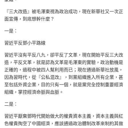
『三大改造』被毛澤東視為政治成功，現在新華社又一次正
面宣傳，到底想幹什麼？
一是：
習近平反鄧小平路線
習近平沒有平反八九，卻平反了文革，現在開始平反三大改
造，平反文革，就是認為文革是毛澤東的實驗，政治動機是
正確的，過程中被四人幫利用而已；現在通過新華社放風，
因為習時代，從『公私混改』，到黨組織進入所有企業，甚
至包括外資企業，目的只有一個，就是黨完全控制重要經濟
組織，掌控經濟命脈與血脈。
二是：
習近平厭棄鄧時代開始做大的權貴資本主義，資本主義與紅
色權貴掏空了中國經濟，應該通過政治體制改革來制約其做