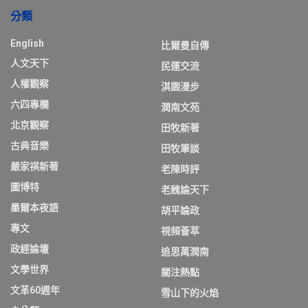
分類
English
比爾曼自傳
人文天下
民運交流
人權觀察
淇園漫步
六四專欄
潤南文苑
北京觀察
田牧新著
古典音樂
田牧筆談
嚴家祺新著
老陳時評
圖博特
老魏論天下
墨爾本夜語
胡平論政
專文
視頻薈萃
政經論壇
追思萬潤南
文學世界
關注熱點
文革60週年
雪山下的火焰