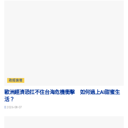
政經論壇
歐洲經濟恐扛不住台海危機衝擊 如何過上AI甜蜜生
活？
2026-08-07