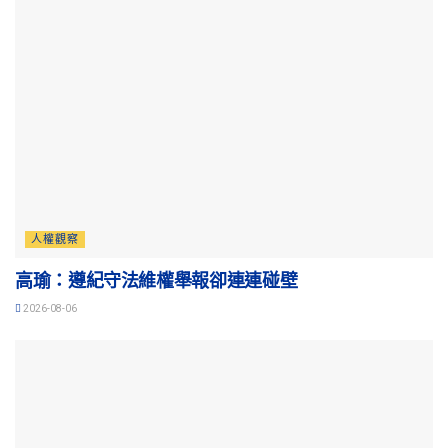
人權觀察
高瑜：遵紀守法維權舉報卻連連碰壁
2026-08-06