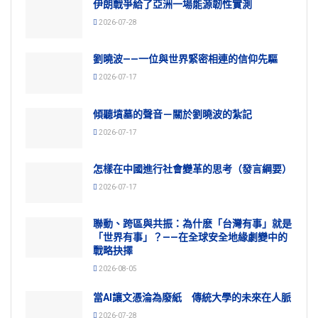
伊朗戰爭給了亞洲一場能源韌性實測
2026-07-28
劉曉波——一位與世界緊密相連的信仰先驅
2026-07-17
傾聽墳墓的聲音－關於劉曉波的紮記
2026-07-17
怎樣在中國進行社會變革的思考（發言綱要）
2026-07-17
聯動、跨區與共振：為什麽「台灣有事」就是
「世界有事」？——在全球安全地緣劇變中的
戰略抉擇
2026-08-05
當AI讓文憑淪為廢紙 傳統大學的未來在人脈
2026-07-28