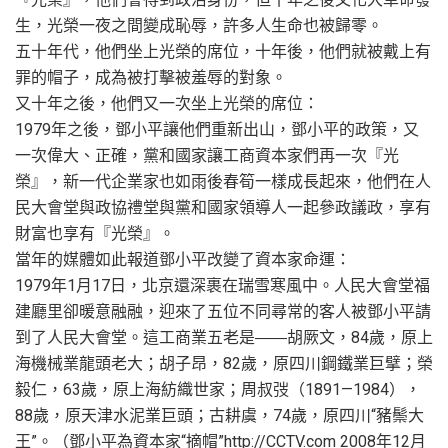
生，光榮一夜之間變成恥辱，許多人生命也被歸零。
五十年代，他們坐上光榮的席位，十年後，他們就被戴上有
罪的帽子，成為被打擊被羞辱的對象。
又十年之後，他們又一次坐上光榮的席位：
1979年之後，鄧小平讓他們重新出山，鄧小平的政策，又
一次偉大、正確，黨和國家讓工商資本家們再一次『光
榮』，新一代企業家也如雨後春筍一樣成長起來，他們在人
民大會堂與政協禮堂與黨和國家領導人一起參政議政，享有
財富也享有『光榮』。
當年的媒體如此報道鄧小平改變了資本家命運：
1979年1月17日，北京還深裹在瑞雪寒風中。人民大會堂福
建廳里卻暖意融融，迎來了五位不同尋常的客人被鄧小平請
到了人民大會堂。這工商業五老是――胡厥文，84歲，原上
海機械業龍頭老大；胡子昂，82歲，原四川鋼鐵業巨擘；榮
毅仁，63歲，原上海紡織世家；周叔弢（1891—1984），
88歲，原天津水泥業巨頭；古耕虞，74歲，原四川“豬鬃大
王”。（鄧小平為資本家“摘帽”http://CCTV.com 2008年12月