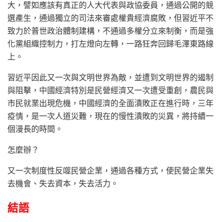
大，譬如應該有真正的人大代表與政協委員，通過公開的競
選產生，通過獨立的司法來審處權貴經濟腐敗，但習近平不
致力於普世政治體制建構，不通過多權分立來制衡，而是強
化黨組織控制力，打左燈向左轉，一路狂奔回歸毛澤東路線
上。
習近平因此又一次與文明世界為敵，並遭到文明世界的遏制
與阻擊，中國經濟特別是民營經濟又一次遭受重創，農民與
市民就業出現危機，中國經濟的全面潰敗正在進行時，三年
疫情，是一次人道災難，現在的慢性潰敗的災異，將持續一
個漫長的時間。
怎麼辦？
又一次制度性反噬民營企業，通過各種方式，使民營企業失
去機會、失去資本，失去活力。
結語