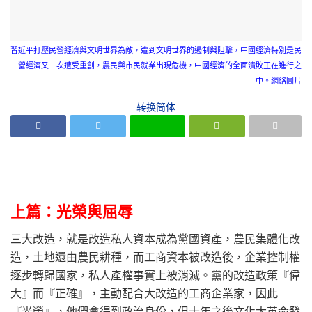
習近平打壓民營經濟與文明世界為敵，遭到文明世界的遏制與阻擊，中國經濟特別是民
營經濟又一次遭受重創，農民與市民就業出現危機，中國經濟的全面潰敗正在進行之
中。網絡圖片
转换简体
上篇：光榮與屈辱
三大改造，就是改造私人資本成為黨國資產，農民集體化改
造，土地還由農民耕種，而工商資本被改造後，企業控制權
逐步轉歸國家，私人產權事實上被消滅。黨的改造政策『偉
大』而『正確』，主動配合大改造的工商企業家，因此
『光榮』，他們會得到政治身份，但十年之後文化大革命發