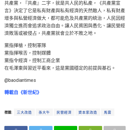
共產黨，『共產』二字，就是共人民的私產，《共產黨宣
言》決定了它是私有財產與私有經濟的天然敵人，私有財產
增多與私營經濟做大，都可能危及共產黨的統治，人民因經
濟獨立進而會追求政治自由。讓人民貧困與愚化、讓民營經
濟敗落或被侵占，共產黨就會立於不敗之地。
黨指揮槍，控制軍隊
黨指揮喉舌，控制媒體
黨指令經濟，控制工商企業
在毛澤東與習近平看來，這是黨國穩定的前提與基石。
@baodiantimes
轉載自《新世紀》
標籤:
三大改造
孫大午
民營經濟
資本家改造
馬雲