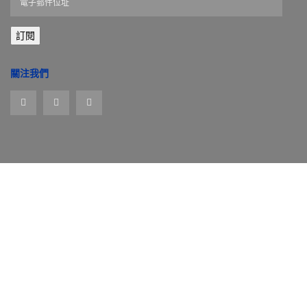
子
郵
訂閱
件
位
址
關注我們