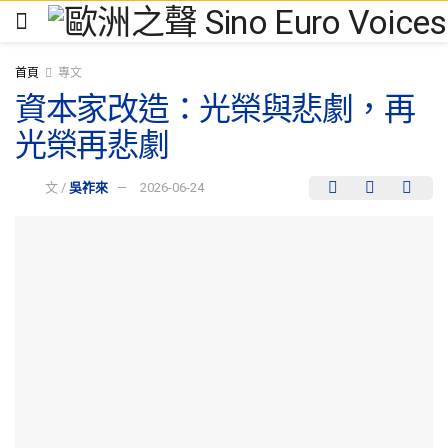
首頁
專文
資本家改造：光榮與悲劇，再
光榮再悲劇
文 /
吳祚來
2026-06-24