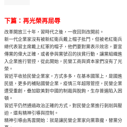
下篇：再光榮再屈辱
改革開放三十年，習時代之後，一夜回到改開前。
新一代企業家沒有被新紅衛兵戴上帽子批鬥，但被老紅衛兵
總代表習主席戴上紅軍的帽子，他們要對黨表示效忠，要宣
傳黨的偉大正確，或者參與黨號召的扶貧行動，讓黨組織進
入企業進行管控，從此開始，民營工商與資本家們沒有了光
榮。
習近平收拾民營企業家，方式多多，在基本國策上，是國進
民退，更多的補貼國營企業，疫情三年超限管控，民營企業
遭受重創，疊加歐美對中國的制裁與脫鉤，生存普遍陷入困
頓。
習近平仍然通過政治正確的方式，對民營企業進行剝削與壓
迫，還有精神引導與控制。
精神引導由馬雲開始：就是讓民營企業家向黨靠攏，替黨分