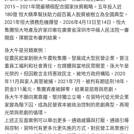
2015－2021年間最積極配合國家扶貧戰略。五年投入近
180億 恒大精準幫扶助力超百萬人脫貧被樹立為全國典型。
2021年恒大債務危機爆發、2026年4月13日至14日，恒大
集團恒大地產及許家印案在廣東省深圳市中級人民法院一審
開庭，擇期宣布審判結果。
孫大午是另類案例：
從農民起家創辦大午農牧集團，發展成大型民營企業，曾注
重員工福利和社會責任，在媒體與當地民眾眼里，孫大午是
光榮的。但因敢言支持憲政民主，被地方政府構陷，2020
年11月與家人高管被捕。2021年7月，被判有期徒刑18年，
罰金311萬元，集團資產被歸零，結果是屈辱與悲劇。
孫大午不願向黨靠攏、堅持獨立立場，在習時代從光榮企業
家變為階下囚，成為民營資本被政治控制的悲劇典型，再現
光榮與悲劇的循環。
上述正反面案例可以舉出更多，通過威懾與打壓，通過引導
與控制，習時代有更多元更先進的方式，對民營工商業進行