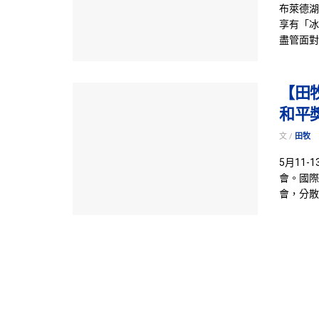
布萊德湖
享有「冰
盡管面對
【田
和平
文 /
田牧
5月11
會。國際筆
會，分散在