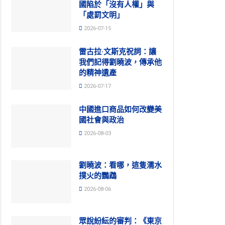
國陷於「沒有人權」與
「處罰文明」
2026-07-15
雷古拉·文斯克祝詞：讓
我們記得劉曉波，傳承他
的精神遺產
2026-07-17
中國進口商品如何改變美
國社會與政治
2026-08-03
劉曉波：看哪，這隻濡水
撲火的鸚鵡
2026-08-06
眾說紛紜的審判：《東京