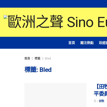
首頁
關注熱點
政經
首頁
標籤
Bled
標籤:
Bled
【田
平委
文 /
田牧