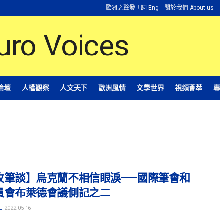
歐洲之聲發刊詞 Eng
關於我們 About us
論壇
人權觀察
人文天下
歐洲風情
文學世界
視頻薈萃
專
牧筆談】烏克蘭不相信眼淚——國際筆會和
員會布萊德會議側記之二
2022-05-16