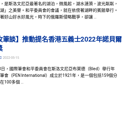
，是斯洛文尼亞最著名的湖泊，微風起，湖水漣漪，波光粼粼，
湖」之美譽。和平委員會的會議，就在依傍著湖畔的賓館舉行。
著好山好水好風光，時下的俄羅斯侵略戰爭，卻讓 ...
牧筆談】推動提名香港五義士2022年諾貝爾
獎
2022-05-15
-13日，國際筆會和平委員會在斯洛文尼亞布萊德（Bled）舉行年
會（PEN International）成立於1921年，是一個包括159個分
100多個 ...