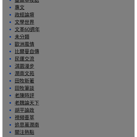
墨爾本夜語
專文
政經論壇
文學世界
文革60週年
未分類
歐洲風情
比爾曼自傳
民運交流
淇園漫步
潤南文苑
田牧新著
田牧筆談
老陳時評
老魏論天下
胡平論政
視頻薈萃
追思萬潤南
關注熱點