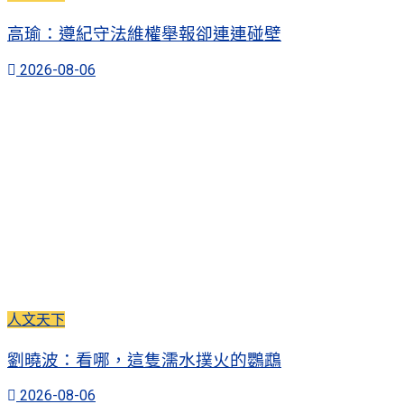
高瑜：遵紀守法維權舉報卻連連碰壁
2026-08-06
人文天下
劉曉波：看哪，這隻濡水撲火的鸚鵡
2026-08-06