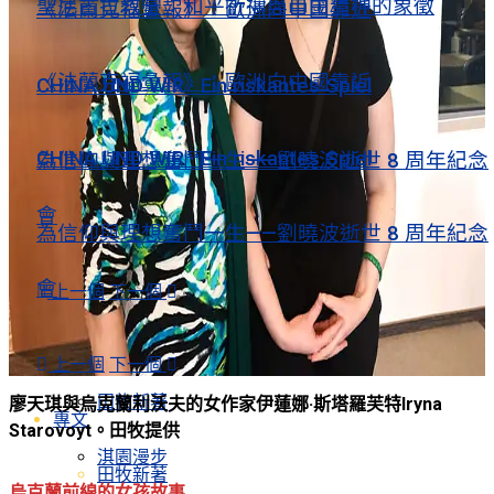
聖尼古拉教堂：和平祈禱與自由精神的象徵
《法蘭克福彙報》：歐洲向中國靠近
《法蘭克福彙報》：歐洲向中國靠近
CHINA UND WIR · Ein riskantes Spiel
CHINA UND WIR · Ein riskantes Spiel
為信仰與理想奮鬥一生——劉曉波逝世 8 周年紀念
會
為信仰與理想奮鬥一生——劉曉波逝世 8 周年紀念
會
上一個
下一個
專文
上一個
下一個
田牧新著
廖天琪與烏克蘭利沃夫的女作家伊蓮娜·斯塔羅芙特Iryna
專文
Starovoyt。田牧提供
淇園漫步
田牧新著
烏克蘭前線的女孩故事