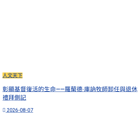
人文天下
彰顯基督復活的生命——羅蘭德·庫訥牧師卸任與退休
禮拜側記
2026-08-07