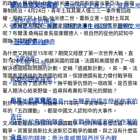
的政變，蘇丹阿卜杜勒-哈米德二世宣布恢復沙里亞法、恢復
關於烏克蘭的電影
歐洲思想文化長廊：德國浪漫主義之四：豐饒之
專制統治。4月24日，青年土耳其黨人借三三一事件奪回政
權，廢黜了阿卜杜勒-哈米德二世，重新立憲。這對土耳其
–哥尼斯堡的傳奇
歐洲思想文化長廊：德國浪漫主義之四：豐饒之
人、庫爾德人來說，是國家民族的大事件，這是否原因所在
呢？布爾漢·桑梅茲會長是庫爾德人，很自然的從他的認知中
開始了這段思索……
–哥尼斯堡的傳奇
上一個
下一個
為什麽又跨越至15年呢？期間又經歷了第一次世界大戰，直
文學世界
到1924年4月9日，根據英國的提議，法國和美國發表了一項
上一個
下一個
解決德國賠款問題的計劃，史稱「道威斯計劃」。英、美、法
等國希望通過刺激德國的經濟，保證德國有能力償付戰爭賠
文學世界
再見，巴塞羅那！
款。這是為了追求和平，撫平戰爭仇恨的一項政策，是否意味
著人類決心結束野蠻、追尋與希冀和平陽光的開始？
再見，巴塞羅那！
和平始於真實的聲音——在戰爭與謊言時代作家的
對於中國人來說，無論是1911年的「辛亥革命」，還是1919
年的「五四運動」，都是中國文人認知中的大事件。
責任
和平始於真實的聲音——在戰爭與謊言時代作家的
文人總是從自己的認知中談論戰爭。也有與會者發言道：俄烏
戰爭，其實是南斯拉夫波斯尼亞戰爭的繼續，與之沒有什麽區
責任
水晶般的精神：喬治奧威爾與西班牙內戰
別？