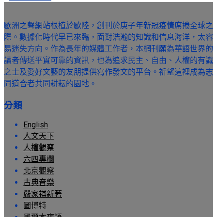
歐洲之聲網站根植於歐陸，創刊於庚子年新冠疫情席捲全球之
際。數據化時代早已來臨，面對浩瀚的知識和信息海洋，太容
易迷失方向。作為長年的媒體工作者，本網刊願為華語世界的
讀者傳送平實可靠的資訊，也為追求民主、自由、人權的有識
之士及愛好文藝的友朋提供寫作發文的平台。祈望這裡成為志
同道合者共同耕耘的園地。
分類
English
人文天下
人權觀察
六四專欄
北京觀察
古典音樂
嚴家祺新著
圖博特