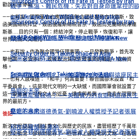
洲Europe’s Control of Its Fate Is Tested by Iran
勸說和平停戰。
戰爭、高溫、難民危機：失去對自身命運掌控的
and Ukraine Wars, Wildfires and Migration
——也有說，國際筆會也應該致函聯合國秘書長古特雷斯，致
洲Europe’s Control of Its Fate Is Tested by Iran
函美國總統拜登，致函俄羅斯總統普京，致函烏克蘭總統澤連
斯基……目的只有一個：終結沖突，停止戰爭，恢復和平，讓
and Ukraine Wars, Wildfires and Migration
亞洲安全局勢正經歷一場歷史性的轉變A New
世界充滿人文陽光！
——也有說，作為聯合國常任理事國，一旦發動戰爭，首先攻
Security Order Is Taking Shape in Asia
亞洲安全局勢正經歷一場歷史性的轉變A New
擊他國，必須停止、或者取消其常任理事國的職能，或者資
格。
Security Order Is Taking Shape in Asia
台灣還能獲救嗎？ ——美國實力的衰退與這座民主
——也有人感嘆道：「和平」何其重要！聯合國卻未設置「和
平委員會」，這是現代文明的一大缺憾，而國際筆會就設置了
島嶼的未來
這一委員會，可見文人的近憂、遠慮與希冀，一直走在現實世
台灣還能獲救嗎？ ——美國實力的衰退與這座民主
界的最前方。
島嶼的未來
堅定不移的道德勇氣-劉曉波人權獎授予記者張展
後記
斯洛文尼亞是一個注重文化與歷史的民族，盡管經歷了千萬年
和牧師羅蘭德·庫納
堅定不移的道德勇氣-劉曉波人權獎授予記者張展
的歷史動蕩，卻依然留存了一些世界上最古老的文物，在各個