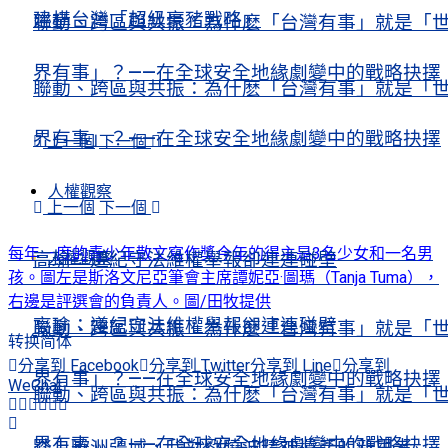
建構台灣「超級豪豬戰略」
聯動、跨區與共振：為什麽「台灣有事」就是「
界有事」？——在全球安全地緣劇變中的戰略抉擇
聯動、跨區與共振：為什麽「台灣有事」就是「
界有事」？——在全球安全地緣劇變中的戰略抉擇
上一個
下一個
人權觀察
上一個
下一個
每年一度的青少年散文寫作獎今年的得主是3名少女和一名男
人權觀察
高瑜：遵紀守法維權舉報卻連連碰壁
孩。圖左是斯洛文尼亞筆會主席譚妮亞·圖瑪（Tanja Tuma），
右邊是評選會的負責人。圖/田牧提供
高瑜：遵紀守法維權舉報卻連連碰壁
聯動、跨區與共振：為什麽「台灣有事」就是「
转换简体
分享到 Facebook
分享到 Twitter
分享到 Line
分享到
界有事」？——在全球安全地緣劇變中的戰略抉擇
WeChat
聯動、跨區與共振：為什麽「台灣有事」就是「
界有事」？——在全球安全地緣劇變中的戰略抉擇
踏上歐洲疆域，我對劉曉波精神遺產的新思考