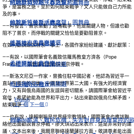
精選舒伯特鋼琴古典音樂Ⅱ
約翰斯特勞斯「春之聲」圓舞曲
爭，是當務之急。至於如何結束戰爭？文人只能做自己力所能
及的事。
約翰斯特勞斯「春之聲」圓舞曲
維瓦地古典音樂精選
——有發言：普京策動了這場戰爭，他是關鍵人物，但誰也勸
阻不了普京，而停戰的關鍵又恰恰是要勸阻普京。
維瓦地古典音樂精選
孟德爾松古典音樂
在如何勸說遊說普京一事上，各國作家紛紛建議、獻計獻策：
——有說，以國際筆會名義致信羅馬教皇方濟各（Pope
孟德爾松古典音樂
布拉姆斯古典音樂精選
Francis），請教皇出面勸說普京停戰。
——斯洛文尼亞一作家，曾擔任駐中國記者，他認為習近平一
直站在普京的背後。中國是世界第二大國，有強大的經濟實
布拉姆斯古典音樂精選
上一個
下一個
力，又有與俄烏兩國的友誼與密切關系，請國際筆會給習近平
寫信，希望他能為世界和平出力，站出來勸說俄烏化解矛盾，
English
上一個
下一個
結束戰爭。
——也有說，達賴喇嘛是世界級宗教領袖，國際筆會也應該聯
English
戰爭、高溫、難民危機：失去對自身命運掌控的
絡他出面勸說普京停戰。廖天琪站出來表示：這是非常好的建
議，文本出來後，我願意聯絡達蘭薩拉方面，敬請尊者能出面