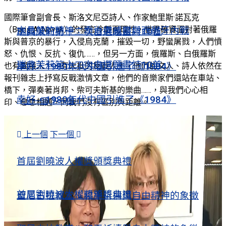
國際筆會副會長、斯洛文尼亞詩人、作家鮑里斯·諾瓦克
（Boris A. Novak）的發言冷靜而理性，世界確實面對著俄羅
水晶般的精神：喬治奧威爾與西班牙內戰
瑞典茉莉第十二次自選題畫詩10首
斯與普京的暴行，入侵烏克蘭，摧毀一切，野蠻屠戮，人們憤
怒、仇恨、反抗、復仇……，但另一方面，俄羅斯、白俄羅斯
瑞典茉莉第十二次自選題畫詩10首
也有異議人士、有大批的反戰人士，他們的文人、詩人依然在
幸好，1980年代中國引進了《1984》
報刊雜志上抒寫反戰激情文章，他們的音樂家們還站在車站、
橋下，彈奏著肖邦、柴可夫斯基的樂曲……，與我們心心相
幸好，1980年代中國引進了《1984》
上一個
下一個
印、息息相通，同我們沒有區別與距離。
視頻薈萃
上一個
下一個
視頻薈萃
首屆劉曉波人權獎頒獎典禮
首屆劉曉波人權獎頒獎典禮
聖尼古拉教堂：和平祈禱與自由精神的象徵