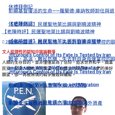
休禮拜側記
彰顯基督復活的生命——羅蘭德·庫訥牧師卸任與退
休禮拜側記
【老陳時評】民運聖地萊比錫與劉曉波精神
【老陳時評】民運聖地萊比錫與劉曉波精神
【老陳時評】民運聖地萊比錫與劉曉波精神
戰爭、高溫、難民危機：失去對自身命運掌控的
2026-08-07
文人從理性的認知中談論戰爭
洲Europe’s Control of Its Fate Is Tested by Iran
戰爭、高溫、難民危機：失去對自身命運掌控的
人類的生存目的，並非僅僅是為了信仰，追求世界和平、國富
and Ukraine Wars, Wildfires and Migration
民安，是全人類的共同願望。但在歷史的長河中，人們的美好
洲Europe’s Control of Its Fate Is Tested by Iran
願望，卻一再被無情的戰爭摧毀與碾壓。
and Ukraine Wars, Wildfires and Migration
劉曉波：看哪，這隻濡水撲火的鸚鵡
劉曉波：看哪，這隻濡水撲火的鸚鵡
中國全球追稅補財政缺口 鎖定富豪海外資產