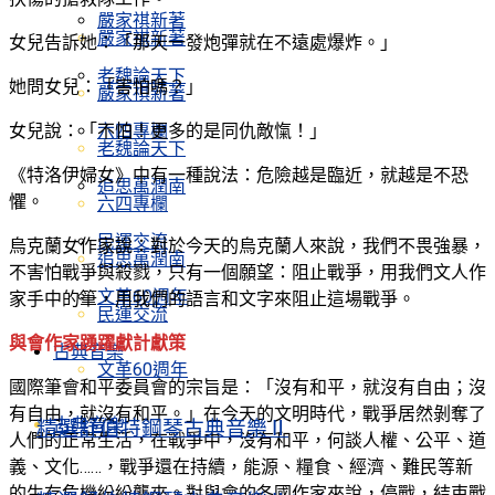
嚴家祺新著
嚴家祺新著
女兒告訴她：「那天一發炮彈就在不遠處爆炸。」
老魏論天下
她問女兒：「害怕嗎？」
嚴家祺新著
女兒說：「不怕！更多的是同仇敵愾！」
六四專欄
老魏論天下
《特洛伊婦女》中有一種說法：危險越是臨近，就越是不恐
追思萬潤南
懼。
六四專欄
民運交流
烏克蘭女作家說：對於今天的烏克蘭人來說，我們不畏強暴，
追思萬潤南
不害怕戰爭與殺戮，只有一個願望：阻止戰爭，用我們文人作
文革60週年
家手中的筆，用我們的語言和文字來阻止這場戰爭。
民運交流
與會作家踴躍獻計獻策
古典音樂
文革60週年
國際筆會和平委員會的宗旨是：「沒有和平，就沒有自由；沒
有自由，就沒有和平。」在今天的文明時代，戰爭居然剝奪了
古典音樂
精選舒伯特鋼琴古典音樂Ⅱ
人們的正常生活，在戰爭中，沒有和平，何談人權、公平、道
義、文化……，戰爭還在持續，能源、糧食、經濟、難民等新
的生存危機紛紛襲來。對與會的各國作家來說，停戰，結束戰