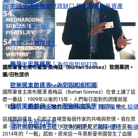
中國全球追稅補財政缺口 鎖定富豪海外資產
上一個
下一個
歐洲風情
上一個
下一個
歐洲風情
再見，巴塞羅那！
再見，巴塞羅那！
歐洲民主防護盾 為何與如何打造
國際筆會主席布爾漢·桑梅茲（Burhan Sönmez）致開幕詞。
圖/田牧提供
歐洲民主防護盾 為何與如何打造
巴黎開業首日 Shein深陷輿論風暴
國際筆會主席布爾漢·桑梅茲（Burhan Sönmez）在會上講了這
麽一番話：1909年以後的15年，人們每日面對的詞匯就是
巴黎開業首日 Shein深陷輿論風暴
展示向日葵的土地：艾未未深入「戰爭腹地」拍
「戰爭」，曾幾何時，我們的世界又回到了「戰爭」年代……
這感慨與嘆息，引起了會場里每個作家的共鳴與悲憤。我在思
關於烏克蘭的電影
慮，為什麽桑梅茲會長從1909年的戰爭歷史說起，而不是以
展示向日葵的土地：艾未未深入「戰爭腹地」拍
2014年的「一戰」起始。原來這一年奧斯曼帝國發生了血腥