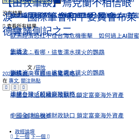
【田牧筆談】烏克蘭不相信眼
沒有結果
淚——國際筆會和平委員會布萊
and Ukraine Wars, Wildfires and Migration
歐洲經濟恐扛不住台海危機衝擊 如何過上AI甜
查看所有結果
德會議側記之二
生活？
歐洲經濟恐扛不住台海危機衝擊 如何過上AI甜
生活？
劉曉波：看哪，這隻濡水撲火的鸚鵡
文 /
田牧
劉曉波：看哪，這隻濡水撲火的鸚鵡
建構台灣「超級豪豬戰略」
2022-05-16
在
專文
,
關注熱點
建構台灣「超級豪豬戰略」
中國全球追稅補財政缺口 鎖定富豪海外資產
中國全球追稅補財政缺口 鎖定富豪海外資產
上一個
下一個
政經論壇
上一個
下一個