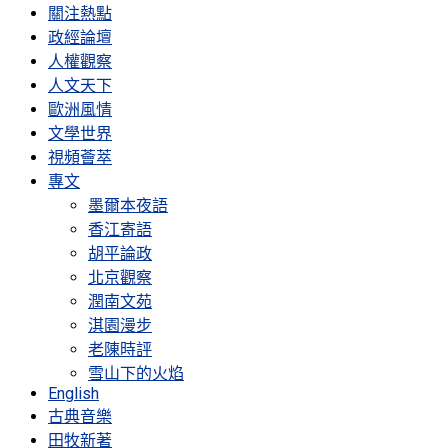
關注熱點
政經論壇
人權觀察
人文天下
歐洲風情
文學世界
視頻薈萃
專文
墨爾本夜語
香江寄語
胡平論政
北京觀察
潤南文苑
淇園漫步
老陳時評
雪山下的火焰
English
古典音樂
田牧新著