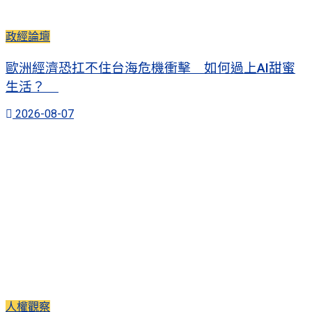
政經論壇
歐洲經濟恐扛不住台海危機衝擊 如何過上AI甜蜜
生活？
2026-08-07
人權觀察