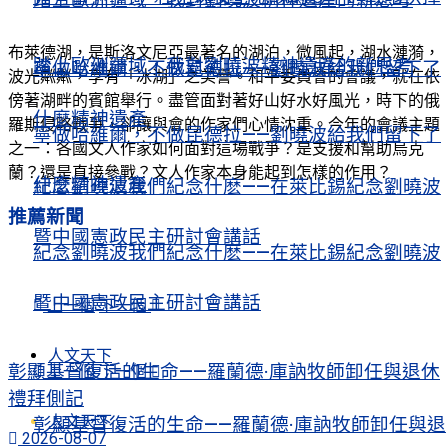
布萊德湖，是斯洛文尼亞最著名的湖泊，微風起，湖水漣漪，
踏上歐洲疆域，我對劉曉波精神遺產的新思考
寧做哈維爾，不做昆德拉——劉曉波給我們留下了
波光粼粼，享有「冰湖」之美譽。和平委員會的會議，就在依
傍著湖畔的賓館舉行。盡管面對著好山好水好風光，時下的俄
什麼精神遺產
羅斯侵略戰爭，卻讓與會的作家們心情沈重。今年的會議主題
寧做哈維爾，不做昆德拉——劉曉波給我們留下了
之一：各國文人作家如何面對這場戰爭？是支援和幫助烏克
蘭？還是直接參戰？文人作家本身能起到怎樣的作用？
什麼精神遺產
紀念劉曉波我們紀念什麽——在萊比錫紀念劉曉波
推薦新聞
暨中國憲政民主研討會講話
紀念劉曉波我們紀念什麽——在萊比錫紀念劉曉波
暨中國憲政民主研討會講話
上一個
下一個
人文天下
彰顯基督復活的生命——羅蘭德·庫訥牧師卸任與退休
上一個
下一個
禮拜側記
人文天下
彰顯基督復活的生命——羅蘭德·庫訥牧師卸任與退
2026-08-07