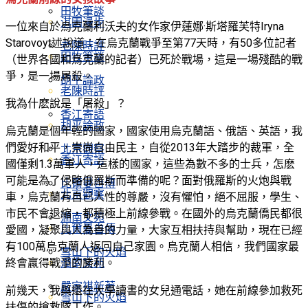
田牧筆談
淇園漫步
一位來自於烏克蘭利沃夫的女作家伊蓮娜·斯塔羅芙特Iryna
Starovoyt述說道：在烏克蘭戰爭至第77天時，有50多位記者
老陳時評
田牧筆談
（世界各國和烏克蘭的記者）已死於戰場，這是一場殘酷的戰
爭，是一場屠殺。
胡平論政
老陳時評
我為什麽說是「屠殺」？
香江寄語
胡平論政
烏克蘭是個年輕的國家，國家使用烏克蘭語、俄語、英語，我
們愛好和平，崇尚自由民主，自從2013年大踏步的裁軍，全
北京觀察
香江寄語
國僅剩1.3萬軍人，這樣的國家，這些為數不多的士兵，怎麽
可能是為了侵略俄羅斯而準備的呢？面對俄羅斯的火炮與戰
比爾曼自傳
北京觀察
車，烏克蘭有自己人性的尊嚴，沒有懼怕，絕不屈服，學生、
市民不會退縮，都積極上前線參戰。在國外的烏克蘭僑民都很
潤南文苑
比爾曼自傳
愛國，凝聚與人為善的力量，大家互相扶持與幫助，現在已經
有100萬烏克蘭人返回自己家園。烏克蘭人相信，我們國家最
雪山下的火焰
終會贏得戰爭的勝利。
潤南文苑
嚴家祺新著
前幾天，我與還在大學讀書的女兒通電話，她在前線參加救死
雪山下的火焰
扶傷的搶救隊工作。