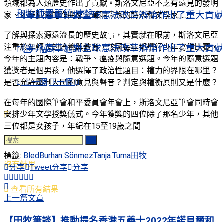
領域都為人類歷史作出了貢獻。斯洛文尼亞不乏有遠見的發明
和牧師羅蘭德·庫納
《零八憲章》對全球憲法改革辯論作出了重大貢
家、才華橫溢的作曲家、筆酣墨飽的詩人和文學家……
了解與探索源遠流長的歷史故事，其實就在眼前，斯洛文尼亞
注重於年輕人的培養與教育，該國每年都舉行少年寫作比賽，
《零八憲章》對全球憲法改革辯論作出了重大貢
上一個
下一個
今年的主題內容是：戰爭、瘟疫與隨意選題。今年的隨意選題
獲獎者是個男孩，他選擇了政治性題目：權力的界限在哪里？
上一個
下一個
是否允許壓制人民的意見與聲音？判定與權衡原則又是什麽？
在每年的國際筆會和平委員會年會上，斯洛文尼亞筆會同時會
安排少年文學授獎儀式。今年獲獎的四位除了那名少年，其他
三位都是女孩子，年紀在15至19歲之間
標籤:
Bled
Burhan Sönmez
Tanja Tuma
田牧
沒有結果
分享
Tweet
分享
分享
查看所有結果
上一篇文章
【田牧筆談】推動提名香港五義士2022年諾貝爾和