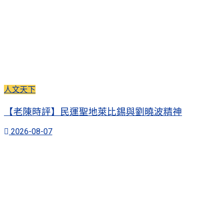
人文天下
【老陳時評】民運聖地萊比錫與劉曉波精神
2026-08-07