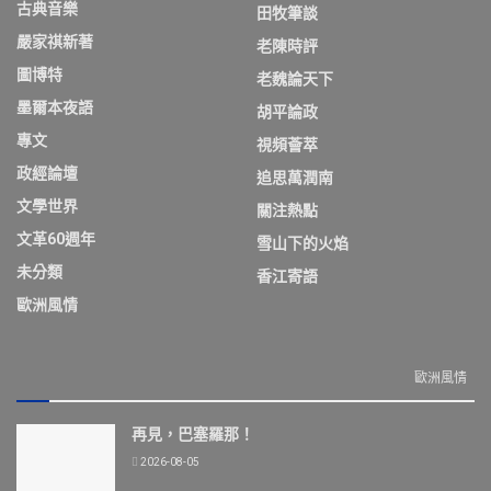
古典音樂
田牧筆談
嚴家祺新著
老陳時評
圖博特
老魏論天下
墨爾本夜語
胡平論政
專文
視頻薈萃
政經論壇
追思萬潤南
文學世界
關注熱點
文革60週年
雪山下的火焰
未分類
香江寄語
歐洲風情
歐洲風情
再見，巴塞羅那！
2026-08-05