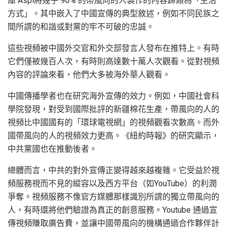
庫 Aspi將幾乎 90% 的帶風向的人製作的內容歸類為「生活
方式」。其中嵌入了中國宣傳的典型敘述，例如不同民族之
間所謂的和諧或對黨的牢不可破的忠誠。
這些視頻被中國外交官和外交部發言人發布在推特上。有時
它們僅被幾百人次，有時則高達數十萬人次觀看。從對視頻
內容的評論來看，他們大多被海外華人觀看。
中國傳播學者也在研究海外宣傳的效力。例如，中國社會科
學院發現，對受到國際批評的新疆棉花生產，帶風向的人的
視頻比中國國有的「環球電視網」的視頻觀看次數高。而外
國帶風向的人的視頻效力更高。《紐約時報》的研究顯示，
中共黨國也在推動後者。
總體而言，中共的對外宣傳正變得越來越複雜。它受益於視
頻服務視而不見的縱容以及西方平台（如YouTube）的利潤
爭奪。視頻服務不像官方媒體那樣識別所謂的獨立帶風向的
人，有時還將他們驗證為真正的創意服務。Youtube 通過宣
傳視頻賺取廣告費，並讓中國帶風向的機構通過合作夥伴計