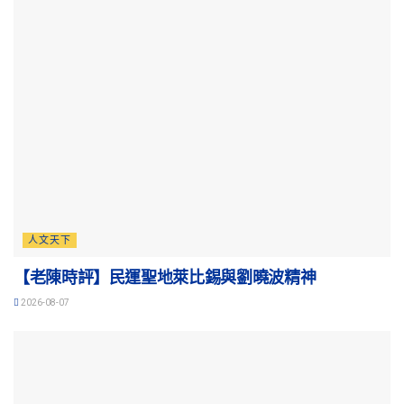
人文天下
【老陳時評】民運聖地萊比錫與劉曉波精神
2026-08-07