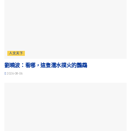
人文天下
劉曉波：看哪，這隻濡水撲火的鸚鵡
2026-08-06