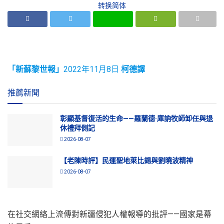
转换简体
「新蘇黎世報」
2022年11月8日
柯德譯
推薦新聞
彰顯基督復活的生命——羅蘭德·庫訥牧師卸任與退
休禮拜側記
2026-08-07
【老陳時評】民運聖地萊比錫與劉曉波精神
2026-08-07
在社交網絡上流傳對新疆侵犯人權報導的批評——國家是幕