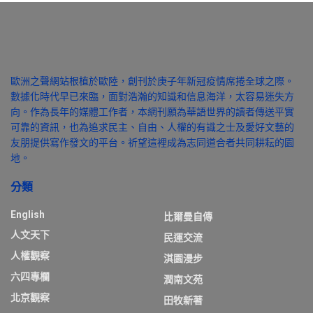
歐洲之聲網站根植於歐陸，創刊於庚子年新冠疫情席捲全球之際。
數據化時代早已來臨，面對浩瀚的知識和信息海洋，太容易迷失方
向。作為長年的媒體工作者，本網刊願為華語世界的讀者傳送平實
可靠的資訊，也為追求民主、自由、人權的有識之士及愛好文藝的
友朋提供寫作發文的平台。祈望這裡成為志同道合者共同耕耘的園
地。
分類
English
比爾曼自傳
人文天下
民運交流
人權觀察
淇園漫步
六四專欄
潤南文苑
北京觀察
田牧新著