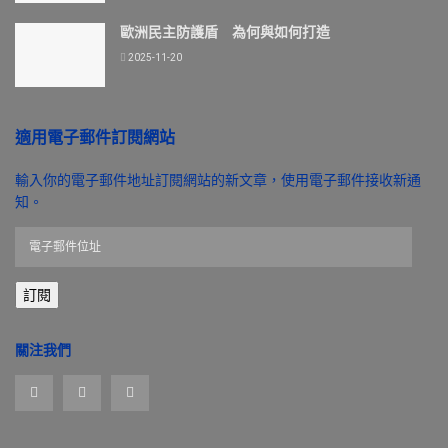
歐洲民主防護盾 為何與如何打造
2025-11-20
適用電子郵件訂閱網站
輸入你的電子郵件地址訂閱網站的新文章，使用電子郵件接收新通
知。
電
子
郵
訂閱
件
位
址
關注我們