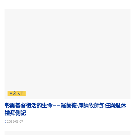
人文天下
彰顯基督復活的生命——羅蘭德·庫訥牧師卸任與退休
禮拜側記
2026-08-07