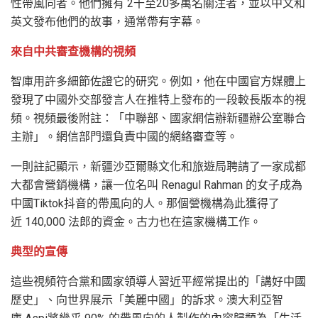
性帶風向者。他們擁有 2千至20多萬名關注者，並以中文和
英文發布他們的故事，通常帶有字幕。
來自中共審查機構的視頻
智庫用許多細節佐證它的研究。例如，他在中國官方媒體上
發現了中國外交部發言人在推特上發布的一段較長版本的視
頻。視頻最後附註：「中聯部、國家網信辦新疆辦公室聯合
主辦」。網信部門還負責中國的網絡審查等。
一則註記顯示，新疆沙亞爾縣文化和旅遊局聘請了一家成都
大都會營銷機構，讓一位名叫 Renagul Rahman 的女子成為
中國Tiktok抖音的帶風向的人。那個營機構為此獲得了
近 140,000 法郎的資金。古力也在這家機構工作。
典型的宣傳
這些視頻符合黨和國家領導人習近平經常提出的「講好中國
歷史」、向世界展示「美麗中國」的訴求。澳大利亞智