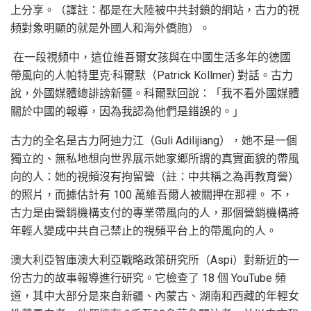
上分享。（譯註：都是在大陸被中共封鎖的網站，古力的視
頻對象明顯的就是外國人和海外僑胞）。
在一段視頻中，這位維吾爾女孩與在中國生活多年的德國
帶風向的人帕特里克·科爾默（Patrick Köllmer) 對話。古力
說，外國媒體總誹謗新疆。科爾默回說：「我不看外國媒體
關於中國的報導，因為我認為他們是錯誤的。」
古力的全名是古力阿迪力江（Guli Adilijiang），她不是一個
獨立的、無私地想向世界展示她家鄉所謂的真實面貌的帶風
向的人：她的視頻沒有拘留營（註：中共稱之為再教育營）
的照片，而據估計有 100 萬維吾爾人被關押在那裡。 不，
古力是由營銷機構支付的專業帶風向的人，那個營銷機構將
年輕人變成中共自己禁止的視頻平台上的帶風向的人。
澳大利亞智庫澳大利亞戰略政策研究所（Aspi）對新近的一
份古力的故事報導進行研究。它檢查了 18 個 YouTube 頻
道，其中大部分是來自新疆、內蒙古、湖南和西藏的年輕女