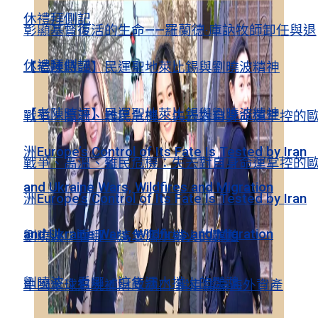
休禮拜側記
彰顯基督復活的生命——羅蘭德·庫訥牧師卸任與退
休禮拜側記
【老陳時評】民運聖地萊比錫與劉曉波精神
【老陳時評】民運聖地萊比錫與劉曉波精神
戰爭、高溫、難民危機：失去對自身命運掌控的
洲Europe’s Control of Its Fate Is Tested by Iran
戰爭、高溫、難民危機：失去對自身命運掌控的
and Ukraine Wars, Wildfires and Migration
洲Europe’s Control of Its Fate Is Tested by Iran
and Ukraine Wars, Wildfires and Migration
劉曉波：看哪，這隻濡水撲火的鸚鵡
劉曉波：看哪，這隻濡水撲火的鸚鵡
中國全球追稅補財政缺口 鎖定富豪海外資產