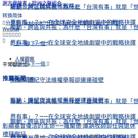
謝志偉臉書，歐洲之聲組合
建構台灣「超級豪豬戰略」
聯動、跨區與共振：為什麽「台灣有事」就是「
转换简体
界有事」？——在全球安全地緣劇變中的戰略抉擇
分享到 Facebook
分享到 Twitter
分享到 Line
分享到
聯動、跨區與共振：為什麽「台灣有事」就是「
WeChat
界有事」？——在全球安全地緣劇變中的戰略抉擇
上一個
下一個
人權觀察
上一個
下一個
平常都很忙。
推薦新聞
人權觀察
高瑜：遵紀守法維權舉報卻連連碰壁
高瑜：遵紀守法維權舉報卻連連碰壁
聯動、跨區與共振：為什麽「台灣有事」就是「
界有事」？——在全球安全地緣劇變中的戰略抉擇
聯動、跨區與共振：為什麽「台灣有事」就是「
彰顯基督復活的生命——羅蘭德·庫訥牧師卸任與退休
禮拜側記
界有事」？——在全球安全地緣劇變中的戰略抉擇
踏上歐洲疆域，我對劉曉波精神遺產的新思考