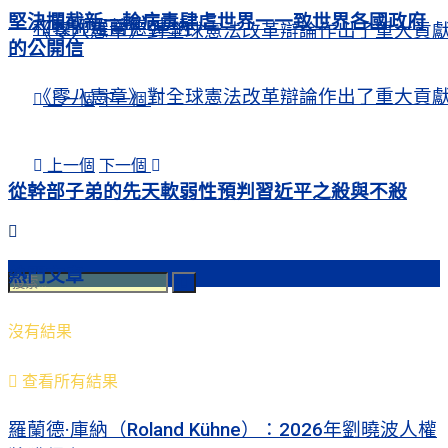
堅決攔截新一輪病毒肆虐世界一一致世界各國政府
和牧師羅蘭德·庫納
《零八憲章》對全球憲法改革辯論作出了重大貢
的公開信
《零八憲章》對全球憲法改革辯論作出了重大貢
上一個
下一個
上一個
下一個
從幹部子弟的先天軟弱性預判習近平之殺與不殺
熱門文章
沒有結果
查看所有結果
羅蘭德·庫納（Roland Kühne）：2026年劉曉波人權