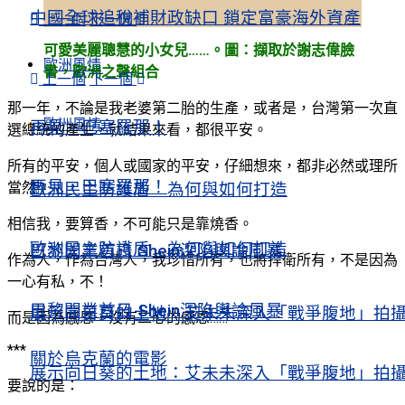
中國全球追稅補財政缺口 鎖定富豪海外資產
上一個
下一個
可愛美麗聰慧的小女兒……。圖：擷取於謝志偉臉
歐洲風情
書，歐洲之聲組合
上一個
下一個
那一年，不論是我老婆第二胎的生產，或者是，台灣第一次直
歐洲風情
再見，巴塞羅那！
選總統的產生，就結果來看，都很平安。
所有的平安，個人或國家的平安，仔細想來，都非必然或理所
再見，巴塞羅那！
當然。
歐洲民主防護盾 為何與如何打造
相信我，要算香，不可能只是靠燒香。
歐洲民主防護盾 為何與如何打造
巴黎開業首日 Shein深陷輿論風暴
作為人，作為台灣人，我珍惜所有，也將捍衛所有，不是因為
一心有私，不！
巴黎開業首日 Shein深陷輿論風暴
展示向日葵的土地：艾未未深入「戰爭腹地」拍
而是因為感恩，沒有二心的感恩……
***
關於烏克蘭的電影
展示向日葵的土地：艾未未深入「戰爭腹地」拍
要說的是：