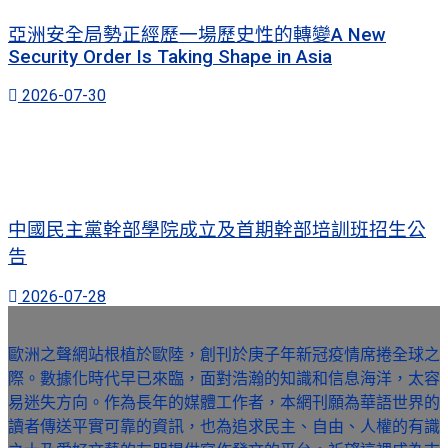
亞洲安全局勢正經歷一場歷史性的轉變A New
Security Order Is Taking Shape in Asia
2026-07-30
中國民主黨幹部學院成立及首期幹部培訓班招生公
告
2026-07-28
歐洲之聲網站根植於歐陸，創刊於庚子年新冠疫情席捲全球之
際。數據化時代早已來臨，面對浩瀚的知識和信息海洋，太容
易迷失方向。作為長年的媒體工作者，本網刊願為華語世界的
讀者傳送平實可靠的資訊，也為追求民主、自由、人權的有識