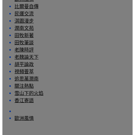
比爾曼自傳
民運交流
淇園漫步
潤南文苑
田牧新著
田牧筆談
老陳時評
老魏論天下
胡平論政
視頻薈萃
追思萬潤南
關注熱點
雪山下的火焰
香江寄語
歐洲風情