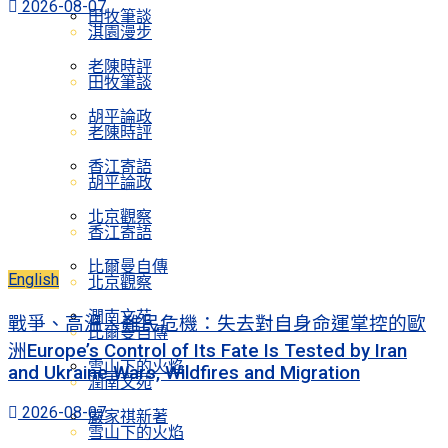
2026-08-07
田牧筆談
淇園漫步
老陳時評
田牧筆談
胡平論政
老陳時評
香江寄語
胡平論政
北京觀察
香江寄語
比爾曼自傳
English
北京觀察
潤南文苑
戰爭、高溫、難民危機：失去對自身命運掌控的歐
比爾曼自傳
洲Europe’s Control of Its Fate Is Tested by Iran
雪山下的火焰
and Ukraine Wars, Wildfires and Migration
潤南文苑
2026-08-07
嚴家祺新著
雪山下的火焰