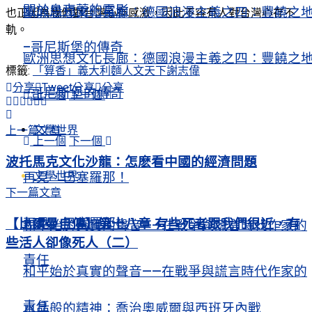
關於烏克蘭的電影
歐洲思想文化長廊：德國浪漫主義之四：豐饒之
也正因為我們對台灣心存感激，因此不容有人對台灣心存不
軌。
–哥尼斯堡的傳奇
歐洲思想文化長廊：德國浪漫主義之四：豐饒之
標籤:
「算香」義大利麵
人文天下
謝志偉
分享
Tweet
分享
分享
–哥尼斯堡的傳奇
上一個
下一個
文學世界
上一篇文章
上一個
下一個
波托馬克文化沙龍：怎麽看中國的經濟問題
文學世界
再見，巴塞羅那！
下一篇文章
再見，巴塞羅那！
【比爾曼自傳】第十八章 有些死者跟我們很近，有
和平始於真實的聲音——在戰爭與謊言時代作家的
些活人卻像死人（二）
責任
和平始於真實的聲音——在戰爭與謊言時代作家的
責任
水晶般的精神：喬治奧威爾與西班牙內戰