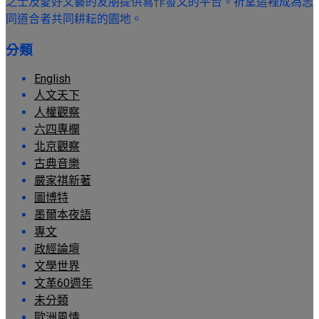
之士及愛好文藝的友朋提供寫作發文的平台。祈望這裡成為志
同道合者共同耕耘的園地。
分類
English
人文天下
人權觀察
六四專欄
北京觀察
古典音樂
嚴家祺新著
圖博特
墨爾本夜語
專文
政經論壇
文學世界
文革60週年
未分類
歐洲風情