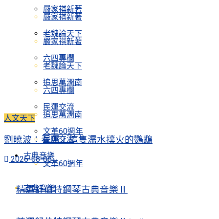
嚴家祺新著
嚴家祺新著
老魏論天下
嚴家祺新著
六四專欄
老魏論天下
追思萬潤南
六四專欄
民運交流
追思萬潤南
人文天下
文革60週年
民運交流
劉曉波：看哪，這隻濡水撲火的鸚鵡
古典音樂
2026-08-06
文革60週年
古典音樂
精選舒伯特鋼琴古典音樂Ⅱ