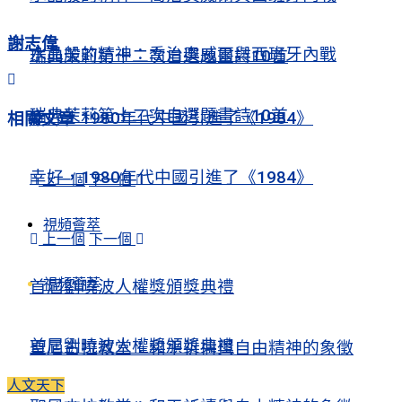
謝志偉
水晶般的精神：喬治奧威爾與西班牙內戰
瑞典茉莉第十二次自選題畫詩10首
瑞典茉莉第十二次自選題畫詩10首
幸好，1980年代中國引進了《1984》
相關
文章
幸好，1980年代中國引進了《1984》
上一個
下一個
視頻薈萃
上一個
下一個
視頻薈萃
首屆劉曉波人權獎頒獎典禮
首屆劉曉波人權獎頒獎典禮
聖尼古拉教堂：和平祈禱與自由精神的象徵
人文天下