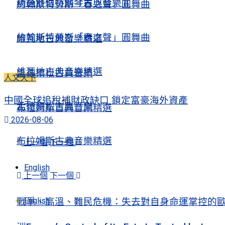
精選舒伯特鋼琴古典音樂Ⅱ
約翰斯特勞斯「春之聲」圓舞曲
約翰斯特勞斯「春之聲」圓舞曲
維瓦地古典音樂精選
維瓦地古典音樂精選
孟德爾松古典音樂
人文天下
中國全球追稅補財政缺口 鎖定富豪海外資產
孟德爾松古典音樂
布拉姆斯古典音樂精選
2026-08-06
布拉姆斯古典音樂精選
上一個
下一個
English
上一個
下一個
English
戰爭、高溫、難民危機：失去對自身命運掌控的