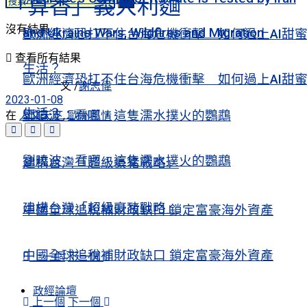
「算香」義大利麵
沒有結果
and Ukraine Wars, Wildfires and Migration
歐洲經濟恐扛不住台海危機衝擊 如何過上AI甜
查看所有結果
生活？
歐洲經濟恐扛不住台海危機衝擊 如何過上AI甜
文 /
謝志偉
2023-01-08
生活？
劉曉波：看哪，這隻濡水撲火的鸚鵡
在
人文天下
,
歐洲風情
劉曉波：看哪，這隻濡水撲火的鸚鵡
建構台灣「超級豪豬戰略」
建構台灣「超級豪豬戰略」
中國全球追稅補財政缺口 鎖定富豪海外資產
中國全球追稅補財政缺口 鎖定富豪海外資產
上一個
下一個
政經論壇
上一個
下一個