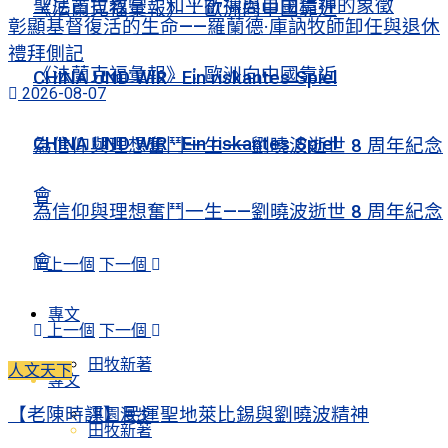
聖尼古拉教堂：和平祈禱與自由精神的象徵
《法蘭克福彙報》：歐洲向中國靠近
彰顯基督復活的生命——羅蘭德·庫訥牧師卸任與退休
禮拜側記
《法蘭克福彙報》：歐洲向中國靠近
CHINA UND WIR · Ein riskantes Spiel
2026-08-07
CHINA UND WIR · Ein riskantes Spiel
為信仰與理想奮鬥一生——劉曉波逝世 8 周年紀念
會
為信仰與理想奮鬥一生——劉曉波逝世 8 周年紀念
會
上一個
下一個
專文
上一個
下一個
田牧新著
人文天下
專文
【老陳時評】民運聖地萊比錫與劉曉波精神
淇園漫步
田牧新著