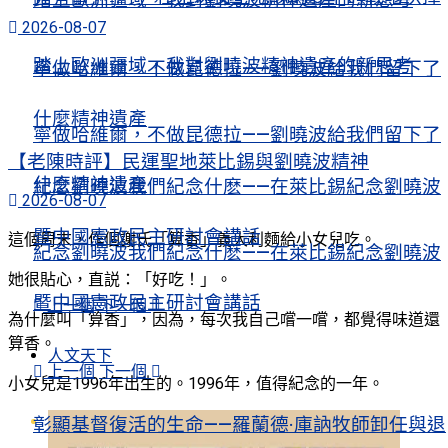
2026-08-07
踏上歐洲疆域，我對劉曉波精神遺產的新思考
寧做哈維爾，不做昆德拉——劉曉波給我們留下了
什麼精神遺產
寧做哈維爾，不做昆德拉——劉曉波給我們留下了
【老陳時評】民運聖地萊比錫與劉曉波精神
什麼精神遺產
紀念劉曉波我們紀念什麽——在萊比錫紀念劉曉波
2026-08-07
暨中國憲政民主研討會講話
這個周末，作個謝氏「算香」義大利麵給小女兒吃。
紀念劉曉波我們紀念什麽——在萊比錫紀念劉曉波
她很貼心，直説：「好吃！」。
暨中國憲政民主研討會講話
上一個
下一個
為什麼叫「算香」，因為，每次我自己嚐一嚐，都覺得味道還
算香。
人文天下
上一個
下一個
小女兒是1996年出生的。1996年，值得紀念的一年。
人文天下
彰顯基督復活的生命——羅蘭德·庫訥牧師卸任與退