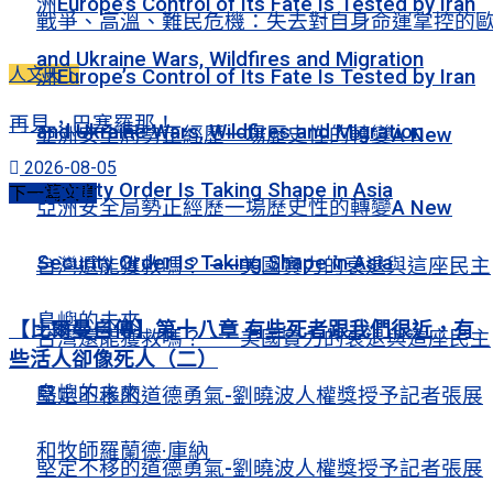
洲Europe’s Control of Its Fate Is Tested by Iran
戰爭、高溫、難民危機：失去對自身命運掌控的
and Ukraine Wars, Wildfires and Migration
人文天下
洲Europe’s Control of Its Fate Is Tested by Iran
再見，巴塞羅那！
and Ukraine Wars, Wildfires and Migration
亞洲安全局勢正經歷一場歷史性的轉變A New
2026-08-05
Security Order Is Taking Shape in Asia
下一篇文章
亞洲安全局勢正經歷一場歷史性的轉變A New
Security Order Is Taking Shape in Asia
台灣還能獲救嗎？ ——美國實力的衰退與這座民主
島嶼的未來
【比爾曼自傳】第十八章 有些死者跟我們很近，有
台灣還能獲救嗎？ ——美國實力的衰退與這座民主
些活人卻像死人（二）
島嶼的未來
堅定不移的道德勇氣-劉曉波人權獎授予記者張展
和牧師羅蘭德·庫納
堅定不移的道德勇氣-劉曉波人權獎授予記者張展