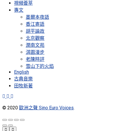
視頻薈萃
專文
墨爾本夜語
香江寄語
胡平論政
北京觀察
潤南文苑
淇園漫步
老陳時評
雪山下的火焰
English
古典音樂
田牧新著
© 2020
歐洲之聲 Sino Euro Voices
.